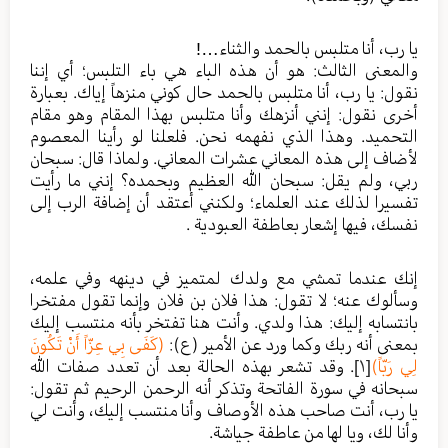
يا رب، أنا متلبس بالحمد والثناء…!
والمعنى الثالث: هو أن هذه الباء هي باء التلبس؛ أي إننا
نقول: يا رب، أنا متلبس بالحمد حال كوني منزهاً إياك. بعبارة
أخرى نقول: إنني أنزهك وأنا متلبس بهذا المقام وهو مقام
التحميد. وهذا الذي نفهمه نحن. فلعلنا لو رأينا المعصوم
لأضاف إلى هذه المعاني عشرات المعاني. ولماذا قال: سبحان
ربي، ولم يقل: سبحان الله العظيم وبحمده؟ إنني ما رأيت
تفسيرا لذلك عند العلماء؛ ولكنني أعتقد أن إضافة الرب إلى
نفسك، فيها إشعار بعاطفة العبودية .
إنك عندما تمشي مع ولدك لمتميز في دينهه وفي علمه،
وسألوك عنه؛ لا تقول: هذا فلان بن فلان وإنما تقول مفتخرا
بانتسابه إليك: هذا ولدي. وأنت هنا تفتخر بأنه منتسب إليك
بمعنى أنه ربك وكما ورد عن الأمير (ع):
(كَفَى بِي عِزّاً أَنْ تَكُونَ
لِي رَبّاً)
[١]
. وقد تشعر بهذه الحالة بعد أن تعدد صفات الله
سبحانه في سورة الفاتحة وتذكر أنه الرحمن الرحيم ثم تقول:
يا رب، أنت صاحب هذه الأوصاف وأنا منتسب إليك، وأنت لي
وأنا لك، ويا لها من عاطفة جياشة.