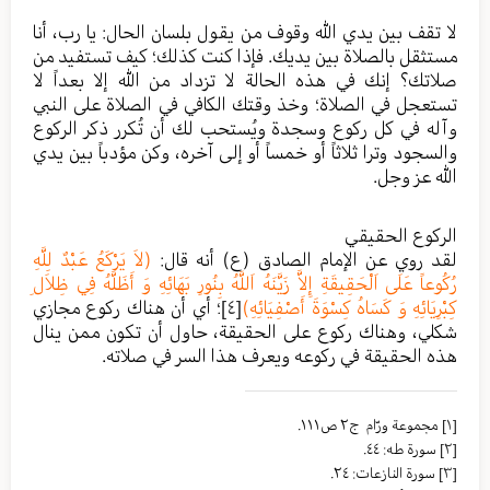
لا تقف بين يدي الله وقوف من يقول بلسان الحال: يا رب، أنا
مستثقل بالصلاة بين يديك. فإذا كنت كذلك؛ كيف تستفيد من
صلاتك؟ إنك في هذه الحالة لا تزداد من الله إلا بعداً لا
تستعجل في الصلاة؛ وخذ وقتك الكافي في الصلاة على النبي
وآله في كل ركوع وسجدة ويُستحب لك أن تُكرر ذكر الركوع
والسجود وترا ثلاثاً أو خمساً أو إلى آخره، وكن مؤدباً بين يدي
الله عز وجل.
الركوع الحقيقي
لقد روي عن الإمام الصادق (ع) أنه قال:
(لاَ يَرْكَعُ عَبْدٌ لِلَّهِ
رُكُوعاً عَلَى اَلْحَقِيقَةِ إِلاَّ زَيَّنَهُ اَللَّهُ بِنُورِ بَهَائِهِ وَ أَظَلَّهُ فِي ظِلاَلِ
كِبْرِيَائِهِ وَ كَسَاهُ كِسْوَةَ أَصْفِيَائِهِ)
[٤]
؛ أي أن هناك ركوع مجازي
شكلي، وهناك ركوع على الحقيقة، حاول أن تكون ممن ينال
هذه الحقيقة في ركوعه ويعرف هذا السر في صلاته.
[١]
مجموعة ورّام ج٢ ص١١١.
[٢]
سورة طه: ٤٤.
[٣]
سورة النازعات: ٢٤.