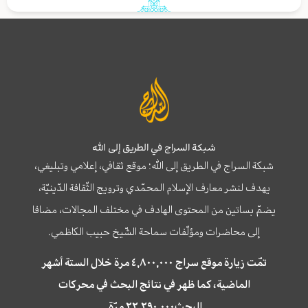
شبكة السراج في الطريق إلى الله
شبكة السراج في الطريق إلى الله؛ موقع ثقافي، إعلامي وتبليغي،
يهدف لنشر معارف الإسلام المحمّدي وترويج الثّقافة الدّينيّة،
يضمّ بساتين من المحتوى الهادف في مختلف المجالات، مضافا
إلى محاضرات ومؤلّفات سماحة الشّيخ حبيب الكاظمي.
تمّت زيارة موقع سراج ٤,٨٠٠,٠٠٠ مرة خلال الستة أشهر
الماضية، كما ظهر في نتائج البحث في محركات
البحث٢٢,٢٩٠,٠٠٠ مرّة.