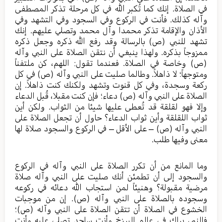
في الصلاة. إنك كما تُكبر الله في كل مرحلة تذكر المصطفى
وآله كذلك. فأنت في الركوع وفي السجود وفي التشهد وفي
الأذان والإقامة تذكر محمدا وآل محمد وتصلي عليهم. إنك
تشهد للنبي (ص) بالرسالة وقد رفع الله ذكره وجعل ذكره
ممزوجاً بذكره. ولهذا ينبغي أن نتقن الصلاة على النبي وآله
(ص) وخاصة في الصلاة. فعندما تقول: اللهم، كن ملتفناً
ومتوجهاً؛ لا ذاهلاً. وطالما صليت على النبي وآله (ص) في كل
ركعة وسجدة، وفي كل قنوت وتشهد ولكنك كنت ذاهلاً. إن
الصلاة على النبي وآله (ص) دعاء؛ فإن كنت مقبلا، قُبل الدعاء
وإلا فهو لقلقة قد تُعطى عليها شيئا من الثواب. ولكن أين
ثواب اللقلقة وأين ثواب الدعاء؟ حاول أن تجعل الصلاة على
النبي وآله (ص) – على الأقل – في الركوع والسجود صلاة لها
معنى وفيها طلب.
وما المانع من أن تكرر الصلاة على النبي وآله في الركوع
والسجود إلى أن تطمئن أنك صليت على النبي وآله صلاة
مرضية مقبولة؟ وهنيئاً لمن استجاب الله دعائه في ركوعه
وسجوده بالصلاة على النبي وآله (ص). إن من موجبات
الخشوع في الصلاة أن تتقن الصلاة على النبي وآله (ص)؛
فالنبي يراك في عالم البرزخ وأنت ساجد تصلي عليه وأنت