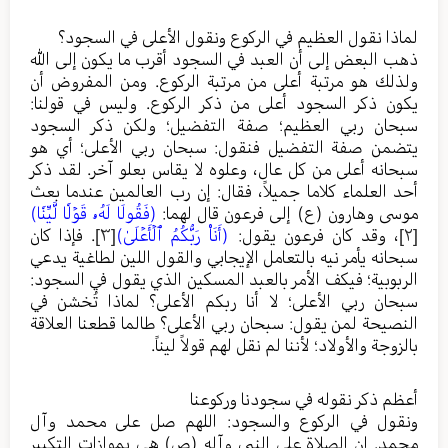
لماذا نقول العظيم في الركوع ونقول الأعلى في السجود؟
ذهب البعض إلى أن العبد في السجود أقرب ما يكون إلى الله
ولذلك هو مرتبة أعلى من مرتبة الركوع. ومن المفروض أن
يكون ذكر السجود أعلى من ذكر الركوع. وليس في قولنا:
سبحان ربي العظيم؛ صفة التفضيل؛ ولكن ذكر السجود
يتضمن صفة التفضيل فنقول: سبحان ربي الأعلى؛ أي هو
سبحانه أعلى من كل عال، وعلوه لا يقاس بعلو آخر. لقد ذكر
أحد العلماء كلاما جميلاً، فقال: إن رب العالمين عندما بعث
موسى وهارون (ع) إلى فرعون قال لهما:
(فَقُولَا لَهُۥ قَوۡلٗا لَّيِّنٗا)
[٢]
، وقد كان فرعون يقول:
(أَنَا۠ رَبُّكُمُ ٱلۡأَعۡلَىٰ)
[٣]
. فإذا كان
سبحانه يأمر نيه بالتعامل الإيجابي والقول اللين لطاغية يدعي
الربوبية؛ فيكف الأمر بالعبد المسكين الذي يقول في السجود:
سبحان ربي الأعلى؛ لا أنا ربكم الأعلى؟ لماذا تُخشن في
النصيحة لمن يقول: سبحان ربي الأعلى؟ طالما قطعنا العلاقة
بالزوجة والأولاد؛ لأننا لم نقل لهم قولاً ليناً.
أعظم ذكر نقوله في سجودنا وركوعنا
ونقول في الركوع والسجود: اللهم صل على محمد وآل
محمد. إن الصلاة على النبي وآله (ص) هي بموازات التكبير