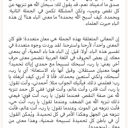
صدق ما ادعيناه. نعم، قد يقول لك: سبحان الله هو تنزيهه عن
كل نقص وعيب، ولكن المشكلة تكمن في الجملة الثانية:
وبحمده. كيف أسبح الله بحمده؟ ما معنى الباء هنا؟ إن هذه
الباء حيرت العلماء.
إن المعاني المتعلقة بهذه الجملة هي معان متعددة؛ فلو كان
المعنى واحداً، لأرحنا واسترحنا. لقد وردت وجوه متعددة في
تفسير هذه الباء. أولا: قيل: إن الباء هنا باء المعية، أي بمعنى
معك. إن بعض الحروف في اللغة العربية تتضمن معنى حرف
آخر. يعني: يا رب، أسبحك تسبيحاً مع حمدي إياك تحميداً؛
فهما معنيان مستقلان. وقيل أنها باء الاستعانة؛ أي يا رب،
أسبحك، ولكني أستعين بحمدك. فأنا لا أدري كيف أنزهك يا
رب؛ فعلمني ذلك. فيأتيك الجواب مثلا: أحمدني، وأنت تقول:
يا رب، أنت قادر، وأنت عالم، وأنت قوي؛ ففي كل حمد تنزيه
لله عن صفة النقص. فعندما تقول: يا رب، أنت قوي؛ فيعني
ذلك تنزيه الله عن الضعف. وعندما تقول: يا رب، أنت حي،
فأنت تنزهه عن الموت. وعندما تقول: يا رب، أنت عالم، فأنت
تنزهه عن الجهل وهكذا الأمر في كل تحميدة. ويُمكن القول:
أن في باطن كل تحميدة تسبيحة ضمنية، وهذا معنى من
معاني (وبحمده).