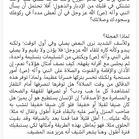
تشتكي في قلبك من الإدبار والذهول؛ أفلا تحتمل أن يسأل
النبي وآله (ص) الله عز وجل في أن تُعطى مدداً في ركوعك
وسجودك وصلاتك؟
لماذا العجلة؟
وللأسف الشديد نرى البعض يصلي وفي أول الوقت؛ ولكنه
يبدو وكأنه كاره للقاء الله عز وجل؛ فلا يؤذن ولا يقيم ولا يصلي
على النبي وآله (ص) ويكتفي من التسليمات بتسليمة واحدة،
ثم يجلس مع أقرانه يقهقه. كيف نصف أمثال هؤلاء؟ نعم، إن
الأذان والإقامة والقنوت والصلاة على النبي وآله (ص) أمور
مستحبة ولكنك تخسر بتركها خسرانا عظيما. ولماذا توفر هذه
الدقائق من وقت الصلاة؟ هل توفرها لتصرفها أمام التلفاز
لمشاهدة كل ما هب ودب؟ أو تصرفها للقهقة والضحك
والمسامرة مع الأصدقاء؟ إن الإنسان يستطيع هو أن يميز؛ هل
كان ضيفا ثقيلا أو خفيفا. فلو كان ضيفا خفيفا لتشب به
صاحب المنزل وأصر عليه بالبقاء فترة أطول ولقال له مثلا:
بالله عليك…! أطل قليلاً فما قمنا بعد بالضيافة وقد بقيت
الحلوى مثلا. فهو يُماطل بهذه الطريقة وأمثالها لكي يستبقيك
فترة أطول. وهنا يشعر الشيف أنه عزيز عند المضيف.