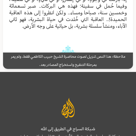
وفيما حُمل في سفينة؛ فهذه هي البركات.. صبر تسعمائة
وخمسين سنة، صباحا ومساء.. ولكن انظروا إلى هذه العاقبة
الحميدة!.. العاقبة التي خُلدت في حياة البشرية، فهو ثاني
الآباء، ومنشأ سلسلة بشرية، بل حياتية على وجه الأرض.
ملاحظة: هذا النص تنزيل لصوت محاضرة الشيخ حبيب الكاظمي فقط، ولم يمر
بمرحلة التنقيح واستخراج المصادر بعد.
شبكة السراج في الطريق إلى الله