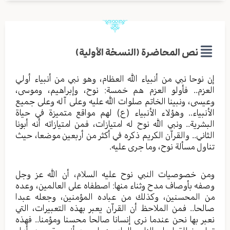
نص المحاضرة (النسخة الأولية)
إن نوحا نبي من أنبياء الله العظام، وهو نبي من أنبياء أولي
العزم.. فأولو العزم هم خمسة: نوح، وإبراهيم، وموسى،
وعيسى، ونبينا الخاتم صلوات الله عليه وعلى آله وعلى جميع
الأنبياء.. وهؤلاء الأنبياء (ع) لهم مواقع متميزة في حياة
البشرية.. ونبي الله نوح له امتيازات، فمن امتيازاته أنه أبونا
الثاني.. والقرآن الكريم ذكره في أكثر من أربعين موضعا، حيث
تناول مسألة نوح، وما جرى عليه.
ومن خصوصيات النبي نوح عليه السلام، أن الله عز وجل
وصفه بأوصاف مدح وثناء منها: اصطفاه على العالمين، وعده
من المحسنين، وكذلك من عباده المؤمنين، وجعله عبدا
صالحا.. فمن الملاحظ أن القرآن يعبر بهذه التعبيرات، التي
نعبر بها نحن عندما نرى إنسانا صالحا محسنا ومؤمنا.. فهذه