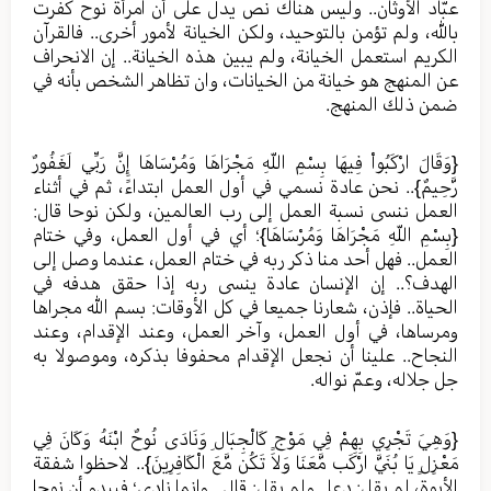
عبّاد الأوثان.. وليس هناك نص يدل على أن امرأة نوح كفرت
بالله، ولم تؤمن بالتوحيد، ولكن الخيانة لأمور أخرى.. فالقرآن
الكريم استعمل الخيانة، ولم يبين هذه الخيانة.. إن الانحراف
عن المنهج هو خيانة من الخيانات، وان تظاهر الشخص بأنه في
ضمن ذلك المنهج.
{وَقَالَ ارْكَبُواْ فِيهَا بِسْمِ اللّهِ مَجْرَاهَا وَمُرْسَاهَا إِنَّ رَبِّي لَغَفُورٌ
رَّحِيمٌ}.. نحن عادة نسمي في أول العمل ابتداءً، ثم في أثناء
العمل ننسى نسبة العمل إلى رب العالمين، ولكن نوحا قال:
{بِسْمِ اللّهِ مَجْرَاهَا وَمُرْسَاهَا}؛ أي في أول العمل، وفي ختام
العمل.. فهل أحد منا ذكر ربه في ختام العمل، عندما وصل إلى
الهدف؟.. إن الإنسان عادة ينسى ربه إذا حقق هدفه في
الحياة.. فإذن، شعارنا جميعا في كل الأوقات: بسم الله مجراها
ومرساها، في أول العمل، وآخر العمل، وعند الإقدام، وعند
النجاح.. علينا أن نجعل الإقدام محفوفا بذكره، وموصولا به
جل جلاله، وعمّ نواله.
{وَهِيَ تَجْرِي بِهِمْ فِي مَوْجٍ كَالْجِبَالِ وَنَادَى نُوحٌ ابْنَهُ وَكَانَ فِي
مَعْزِلٍ يَا بُنَيَّ ارْكَب مَّعَنَا وَلاَ تَكُن مَّعَ الْكَافِرِينَ}.. لاحظوا شفقة
الأبوة، لم يقل: دعا.. ولم يقل: قال.. وإنما نادى؛ فيبدو أن نوحا