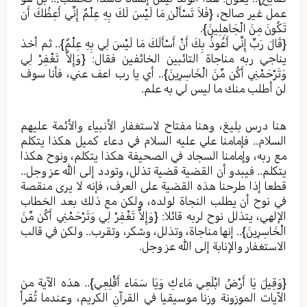
عمل غير صالح، {فَلاَ تَسْأَلْنِ مَا لَيْسَ لَكَ بِهِ عِلْمٌ إِنِّي أَعِظُكَ أَن
تَكُونَ مِنَ الْجَاهِلِينَ}.
{قَالَ رَبِّ إِنِّي أَعُوذُ بِكَ أَنْ أَسْأَلَكَ مَا لَيْسَ لِي بِهِ عِلْمٌ}.. ثم أخذ
يناجي ربه مناجاة التائبين الخائفين فقال: {وَإِلاَّ تَغْفِرْ لِي
وَتَرْحَمْنِي أَكُن مِّنَ الْخَاسِرِينَ}.. أي يا رب اعف عني، فأنا سوف
لن أطلب منك ما ليس لي به علم.
هنا درس بليغ، وهنا مفتاح لاستغفار الأنبياء والأئمة عليهم
السلام.. فإمامنا علي عليه السلام في دعاء كميل هكذا يتكلم
مع ربه، وإمامنا السجاد في الصحيفة هكذا يتكلم، ونوح هكذا
يتكلم.. فيبدو أن القضية قضية تذلل، وتودد إلى الله عز وجل..
قطعا إذا طرحنا هذه القضية على العرف، فإنه لا يرى منقصة
في نوح أن يطلب النجاة لولده، ولكن مع ذلك بعد الخطاب
الإلهي، يتذلل نوح لربه قائلا: {وَإِلاَّ تَغْفِرْ لِي وَتَرْحَمْنِي أَكُن مِّنَ
الْخَاسِرِينَ}.. إنها مناجاة، وتذلل، وشكر، وتقرب.. ولكن في قالب
الاستغفار والإنابة إلى الله عز وجل.
{وَقِيلَ يَا أَرْضُ ابْلَعِي مَاءكِ وَيَا سَمَاء أَقْلِعِي}.. هذه الآية من
الآيات الموزونة وزنا موسيقيا في القرآن الكريم، وعندما تُقرأ