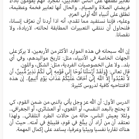
تعابير نطلقها على الناس العاديين، لمجرد أنهم يقومون بأداء
فريضتي الصلاة والصيام.. والحال أنها تعابير فخمة وعظيمة،
تطلق على أنبياء الله أولي العزم.
وعليه، فإننا نستفيد مما تقدم، أنه اذا أردنا أن نعرّف إنسانا،
فلنحاول أن ننتقي التعبيرات المطابقة لحالته، لازيادة، ولا
نقصانا.
إن الله سبحانه في هذه الموارد الأكثر من الأربعين، لا يركز على
الجهات الخاصة في الأنبياء، مثل: تاريخ مواليدهم، وفي أي
بلد.. ولا على الخصوصيات الفردية، مثل: الشكل، واللون.
قال تعالى: {وَلَقَدْ أَرْسَلْنَا نُوحًا إِلَى قَوْمِهِ إِنِّي لَكُمْ نَذِيرٌ مُّبِينٌ، أَن
لاَّ تَعْبُدُواْ إِلاَّ اللّهَ إِنِّيَ أَخَافُ عَلَيْكُمْ عَذَابَ يَوْمٍ أَلِيمٍ}.. إن هذه
الافتتاحيه كافية لدروس كثيرة:
الدرس الأول: أن الله عز وجل يأتي بالنبي من ضمن القوم، كي
لا يحتج بالبعد النفسي، أو اللغوي، أو العشائري، أو الجغرافي..
ولئلا يعيش الناس، حالة من حالات الطرد التلقائي.. ولهذا
نعتقد أن من أراد أن يبلّغ في قوم، فليبلغ في أمته.. حيث أن
هناك تقاربا نفسيا وبيئيا وعرفيا، يساعد على إكمال المهمة.