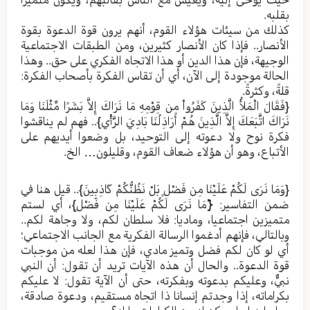
بقلبه.
كذلك من سيئات هؤلاء القوم، أنهم يرون قوة الدعوة بقوة
الأنصار.. فإذا كان الأنصار كثيرين، ومن الطبقات الاجتماعية
الوجيهة، فإن هذا الدين أو هذا الاتجاه الفكري على حق.. وهذا
الحالة موجودة إلى الآن، أي أن تقاس الفكرة بأصحاب الفكرة:
قلةً، وكثرةً.
{فَقَالَ الْمَلأُ الَّذِينَ كَفَرُواْ مِن قِوْمِهِ مَا نَرَاكَ إِلاَّ بَشَرًا مِّثْلَنَا وَمَا
نَرَاكَ اتَّبَعَكَ إِلاَّ الَّذِينَ هُمْ أَرَاذِلُنَا بَادِيَ الرَّأْيِ}.. فهم لم يناقشوا
فكرة نوح ولا دعوته إلى التوحيد، بل وضعوا أيديهم على
الأتباع، وهو أن هؤلاء ضعاف القوم، وقليلون… الخ.
{وَمَا نَرَى لَكُمْ عَلَيْنَا مِن فَضْلٍ بَلْ نَظُنُّكُمْ كَاذِبِينَ}.. قيل هنا في
ضمن التفاسير: {َمَا نَرَى لَكُمْ عَلَيْنَا مِن فَضْلٍ}، أي لستم
متميزين اجتماعيا، وماديا: فلا سلطان لكم، ولا وجاهة لكم..
وبالتالي، فإنهم أدغموا الرسالة الفكرية مع الجانب الاجتماعي؛
أي لو كان لكم فضل وتميز مادي، فإن هذا لعله من موجبات
قوة الدعوة.. والحال أن هذه الآيات تريد أن تقول: أن النبي
نبيٌّ، وعليكم بدعوته وبفكرته، حتى أن الآية تقول: لا عليكم
بكراماته، إذا وجدتم إنسانا ذا اتجاه مستقيم، ودعوة صادقة،