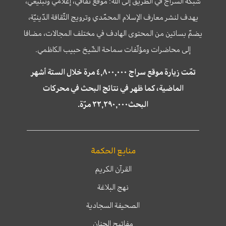
شبكة السراج في الطريق إلى الله؛ موقع ثقافي، إعلامي وتبليغي،
يهدف لنشر معارف الإسلام المحمّدي وترويج الثّقافة الدّينيّة،
يضمّ بساتين من المحتوى الهادف في مختلف المجالات، مضافا
إلى محاضرات ومؤلّفات سماحة الشّيخ حبيب الكاظمي.
تمّت زيارة موقع سراج ٤,٨٠٠,٠٠٠ مرة خلال الستة أشهر
الماضية، كما ظهر في نتائج البحث في محركات
البحث٢٢,٢٩٠,٠٠٠ مرّة.
منابع الحكمة
القرآن الكريم
نهج البلاغة
الصحيفة السجادية
مفاتيح الجنان