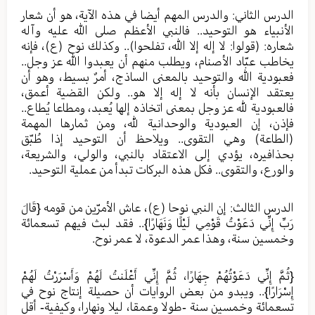
الدرس الثاني: والدرس المهم أيضا في هذه الآية، هو أن شعار
الأنبياء هو التوحيد.. فالنبي الأعظم صلى الله عليه وآله
شعاره: (قولوا: لا إله إلا الله، تفلحوا).. وكذلك نوح (ع)، فإنه
يخاطب عبّاد الأصنام، ويطلب منهم أن يعبدوا الله عز وجل..
فعبودية الله والتوحيد بالمعنى الساذج، أمرٌ بسيط، وهو أن
يعتقد الإنسان بأنه لا إله إلا هو.. ولكن القضية أعمق،
فالعبودية لله عز وجل بمعنى اتخاذه إلها يُعبد، ومطاعا يُطاع..
فإذن، إن العبودية والوحدانية لله، ومن ثمارها المهمة
(الطاعة) وهي التقوى.. ويلاحظ أن التوحيد إذا طُبّق
بحذافيره، يؤدي إلى الاعتقاد بالنبي، والولي، والشريعة،
والورع، والتقوى.. فكل هذه البركات تبدأ من عملية التوحيد.
الدرس الثالث: إن النبي نوحا (ع)، عاش الأمرّين من قومه {قَالَ
رَبِّ إِنِّي دَعَوْتُ قَوْمِي لَيْلًا وَنَهَارًا}.. فقد لبث فيهم تسعمائة
وخمسين سنة، وهذا عمر الدعوة، لا عمر نوح.
{ثُمَّ إِنِّي دَعَوْتُهُمْ جِهَارًا، ثُمَّ إِنِّي أَعْلَنتُ لَهُمْ وَأَسْرَرْتُ لَهُمْ
إِسْرَارًا}.. ويبدو من بعض الروايات أن حصيلة إنتاج نوح في
تسعمائة وخمسين سنة -طولا وعمقا، ليلا ونهارا، وكيفية- أقل