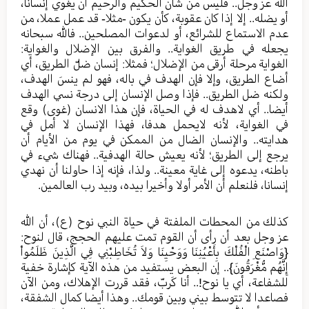
الله عز وجل.. فليس من شأن الحكيم والرحيم أن يغوي إنسانا،
أو يضله.. إلا إذا كان عقوبة، كأن يكون -مثلا- قد عمل عملا، من
عدم الاستماع للشرائع، أو لدعوات المصلحين.. فالله سبحانه
يجعله في طريق الغواية.. والفرق بين الإضلال والغواية:
الغواية مرحلة أرقى من الإضلال؛ فمثلا: إنسان ضلّ الطريق، أي
أضاع الطريق، وإلا فإن الهدف في باله، فهو لم ينسَ الهدف،
ولكنه ضل الطريق.. فإذا وصل الإنسان إلى درجة نسي الهدف
أيضا.. أي لاهدف له في الحياة، فإن هذا الانسان (غوى) وقع
في الغواية، لأنه لايحمل هدفا، فهذا الإنسان لا أمل في
هدايته.. والإنسان الضال من الممكن في يوم من الأيام أن
يرجع إلى الطريق؛ لأنه يعيش حالة الهدفية.. فهناك شيء في
باطنه، يدعوه إلى غاية معينة.. ولذا، فإنه إذا حاولنا أن نهدي
إنسانا، فلنعلم أن الأمر أولا وأخيرا بيده، وبيد رب العالمين.
كذلك من المحطات الملفتة في حياة النبي نوح (ع)، أن الله
عز وجل بعد أن رأى أن القوم تمت عليهم الحجج، قال لنوح:
{وَاصْنَعِ الْفُلْكَ بِأَعْيُنِنَا وَوَحْيِنَا وَلاَ تُخَاطِبْنِي فِي الَّذِينَ ظَلَمُواْ
إِنَّهُم مُّغْرَقُونَ}.. إن البعض يستفيد من هذه الآية كإشارة خفية
للشفاعة، أي يا نوح!.. أنا كَربّ، فقد قررت الإهلاك، ومن الآن
فصاعدا لا تتوسط بيني وبين قومك.. وهذا أيضا كمال الشفقة،