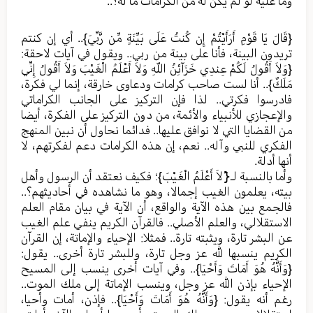
وما عليه لو لم يكن له من الكرامات ما له؟..
{قَالَ يَا قَوْمِ أَرَأَيْتُمْ إِن كُنتُ عَلَى بَيِّنَةٍ مِّن رَّبِّيَ}.. أي إن كنتم
تريدون البينة، فأنا على بينة من ربي.. ويقول في آيات لاحقة:
{وَلاَ أَقُولُ لَكُمْ عِندِي خَزَآئِنُ اللّهِ وَلاَ أَعْلَمُ الْغَيْبَ وَلاَ أَقُولُ إِنِّي
مَلَكٌ}.. أنا لست صاحب كرامات ودعاوى خارقة، إنما لي فكرة،
فادرسوا فكرتي.. لذا فإن التركيز على الجانب الكراماتي
والإعجازي للأنبياء والأئمة، من دون التركيز على الفكرة، أيضا
من القضايا التي لا نوافق عليها.. فدائما نحاول أن نبين المنهج
الفكري للنبي وآله.. نعم، إن هذه الكرامات دعم لفكرتهم، لا
أنها أدلة.
وأما بالنسبة لـ{َلاَ أَعْلَمُ الْغَيْبَ}؛ فكيف نعتقد أن الرسول وأهل
بيته، يعلمون الغيب إجمالا، وهو ما نشاهده في أحاديثهم؟..
فالجمع بين هذه الآية والواقع، أن الآية في بيان مقام العلم
الاستقلالي، والعلم الأصلي.. فالقرآن الكريم ينفي علم الغيب
عن البشر تارة، ويثبته تارة.. فمثلا: الإحياء والإماتة، إن القرآن
الكريم ينسبها لله عز وجل تارة، وللبشر تارة أخرى.. يقول:
{وَأَنَّهُ هُوَ أَمَاتَ وَأَحْيَا}.. وفي آيات أخرى ينسب إلى المسيح
الإحياء بإذن الله عز وجل، وينسب الإماتة إلى ملك الموت..
رغم أنه يقول: {وَأَنَّهُ هُوَ أَمَاتَ وَأَحْيَا}.. فإذن، أمات وأحيا،