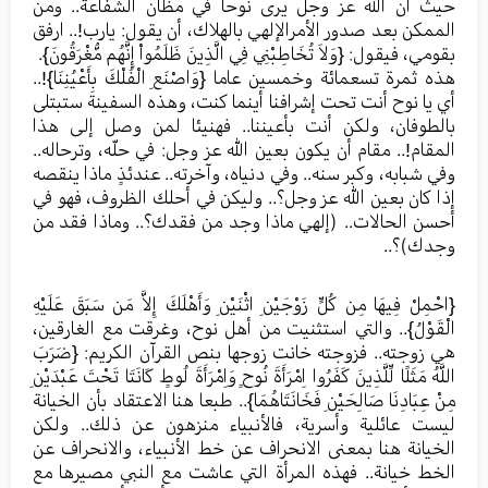
حيث أن الله عز وجل يرى نوحا في مظان الشفاعة.. ومن
الممكن بعد صدور الأمرالإلهي بالهلاك، أن يقول: يارب!.. ارفق
بقومي، فيقول: {وَلاَ تُخَاطِبْنِي فِي الَّذِينَ ظَلَمُواْ إِنَّهُم مُّغْرَقُونَ}.
هذه ثمرة تسعمائة وخمسين عاما {وَاصْنَعِ الْفُلْكَ بِأَعْيُنِنَا}!..
أي يا نوح أنت تحت إشرافنا أينما كنت، وهذه السفينة ستبتلى
بالطوفان، ولكن أنت بأعيننا.. فهنيئا لمن وصل إلى هذا
المقام!.. مقام أن يكون بعين الله عز وجل: في حلّه، وترحاله..
وفي شبابه، وكبر سنه.. وفي دنياه، وآخرته.. عندئذٍ ماذا ينقصه
إذا كان بعين الله عز وجل؟.. وليكن في أحلك الظروف، فهو في
أحسن الحالات.. (إلهي ماذا وجد من فقدك؟.. وماذا فقد من
وجدك)؟..
{احْمِلْ فِيهَا مِن كُلٍّ زَوْجَيْنِ اثْنَيْنِ وَأَهْلَكَ إِلاَّ مَن سَبَقَ عَلَيْهِ
الْقَوْلُ}.. والتي استثنيت من أهل نوح، وغرقت مع الغارقين،
هي زوجته.. فزوجته خانت زوجها بنص القرآن الكريم: {ضَرَبَ
اللَّهُ مَثَلًا لِّلَّذِينَ كَفَرُوا اِمْرَأَةَ نُوحٍ وَاِمْرَأَةَ لُوطٍ كَانَتَا تَحْتَ عَبْدَيْنِ
مِنْ عِبَادِنَا صَالِحَيْنِ فَخَانَتَاهُمَا}.. طبعا هنا الاعتقاد بأن الخيانة
ليست عائلية وأسرية، فالأنبياء منزهون عن ذلك.. ولكن
الخيانة هنا بمعنى الانحراف عن خط الأنبياء، والانحراف عن
الخط خيانة.. فهذه المرأة التي عاشت مع النبي مصيرها مع