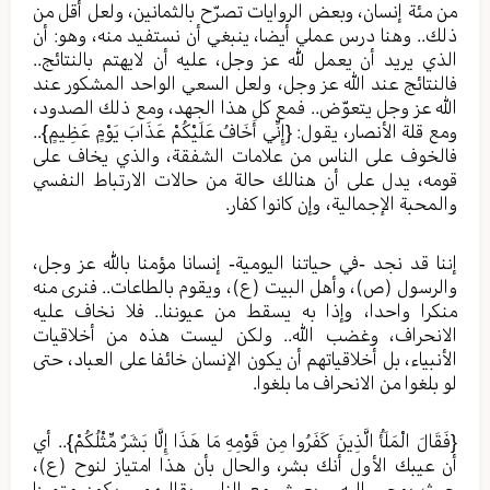
من مئة إنسان، وبعض الروايات تصرّح بالثمانين، ولعل أقل من
ذلك.. وهنا درس عملي أيضا، ينبغي أن نستفيد منه، وهو: أن
الذي يريد أن يعمل لله عز وجل، عليه أن لايهتم بالنتائج..
فالنتائج عند الله عز وجل، ولعل السعي الواحد المشكور عند
الله عز وجل يتعوّض.. فمع كل هذا الجهد، ومع ذلك الصدود،
ومع قلة الأنصار، يقول: {إِنِّي أَخَافُ عَلَيْكُمْ عَذَابَ يَوْمٍ عَظِيمٍ}..
فالخوف على الناس من علامات الشفقة، والذي يخاف على
قومه، يدل على أن هنالك حالة من حالات الارتباط النفسي
والمحبة الإجمالية، وإن كانوا كفار.
إننا قد نجد -في حياتنا اليومية- إنسانا مؤمنا بالله عز وجل،
والرسول (ص)، وأهل البيت (ع)، ويقوم بالطاعات.. فنرى منه
منكرا واحدا، وإذا به يسقط من عيوننا.. فلا نخاف عليه
الانحراف، وغضب الله.. ولكن ليست هذه من أخلاقيات
الأنبياء، بل أخلاقياتهم أن يكون الإنسان خائفا على العباد، حتى
لو بلغوا من الانحراف ما بلغوا.
{فَقَالَ الْمَلَأُ الَّذِينَ كَفَرُوا مِن قَوْمِهِ مَا هَذَا إِلَّا بَشَرٌ مِّثْلُكُمْ}.. أي
أن عيبك الأول أنك بشر، والحال بأن هذا امتياز لنوح (ع)،
حيث يوحى إليه، ويعيش مع الناس بقالبهم، ويكون متميزا