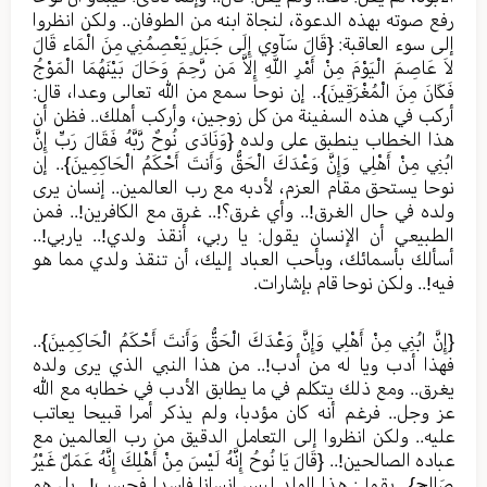
رفع صوته بهذه الدعوة، لنجاة ابنه من الطوفان.. ولكن انظروا
إلى سوء العاقبة: {قَالَ سَآوِي إِلَى جَبَلٍ يَعْصِمُنِي مِنَ الْمَاء قَالَ
لاَ عَاصِمَ الْيَوْمَ مِنْ أَمْرِ اللّهِ إِلاَّ مَن رَّحِمَ وَحَالَ بَيْنَهُمَا الْمَوْجُ
فَكَانَ مِنَ الْمُغْرَقِينَ}.. إن نوحا سمع من الله تعالى وعدا، قال:
أركب في هذه السفينة من كل زوجين، وأركب أهلك.. فظن أن
هذا الخطاب ينطبق على ولده {وَنَادَى نُوحٌ رَّبَّهُ فَقَالَ رَبِّ إِنَّ
ابُنِي مِنْ أَهْلِي وَإِنَّ وَعْدَكَ الْحَقُّ وَأَنتَ أَحْكَمُ الْحَاكِمِينَ}.. إن
نوحا يستحق مقام العزم، لأدبه مع رب العالمين.. إنسان يرى
ولده في حال الغرق!.. وأي غرق؟!.. غرق مع الكافرين!.. فمن
الطبيعي أن الإنسان يقول: يا ربي، أنقذ ولدي!.. ياربي!..
أسألك بأسمائك، وبأحب العباد إليك، أن تنقذ ولدي مما هو
فيه!.. ولكن نوحا قام بإشارات.
{إِنَّ ابُنِي مِنْ أَهْلِي وَإِنَّ وَعْدَكَ الْحَقُّ وَأَنتَ أَحْكَمُ الْحَاكِمِينَ}..
فهذا أدب ويا له من أدب!.. من هذا النبي الذي يرى ولده
يغرق.. ومع ذلك يتكلم في ما يطابق الأدب في خطابه مع الله
عز وجل.. فرغم أنه كان مؤدبا، ولم يذكر أمرا قبيحا يعاتب
عليه.. ولكن انظروا إلى التعامل الدقيق من رب العالمين مع
عباده الصالحين!.. {قَالَ يَا نُوحُ إِنَّهُ لَيْسَ مِنْ أَهْلِكَ إِنَّهُ عَمَلٌ غَيْرُ
صَالِحٍ}.. يقول: هذا الولد ليس إنسانا فاسدا فحسب!.. بل هو