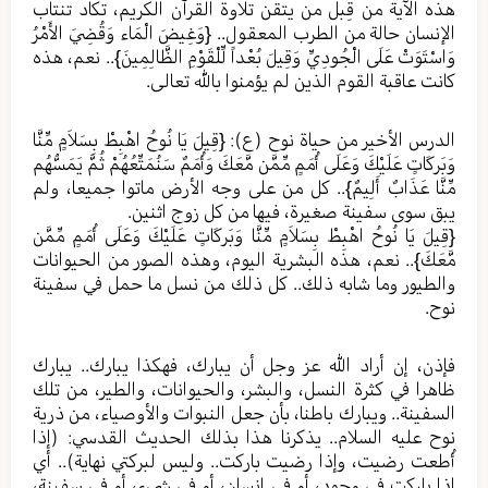
هذه الآية من قِبل من يتقن تلاوة القرآن الكريم، تكاد تنتاب
الإنسان حالة من الطرب المعقول.. {وَغِيضَ الْمَاء وَقُضِيَ الأَمْرُ
وَاسْتَوَتْ عَلَى الْجُودِيِّ وَقِيلَ بُعْداً لِّلْقَوْمِ الظَّالِمِينَ}.. نعم، هذه
كانت عاقبة القوم الذين لم يؤمنوا بالله تعالى.
الدرس الأخير من حياة نوح (ع): {قِيلَ يَا نُوحُ اهْبِطْ بِسَلاَمٍ مِّنَّا
وَبَركَاتٍ عَلَيْكَ وَعَلَى أُمَمٍ مِّمَّن مَّعَكَ وَأُمَمٌ سَنُمَتِّعُهُمْ ثُمَّ يَمَسُّهُم
مِّنَّا عَذَابٌ أَلِيمٌ}.. كل من على وجه الأرض ماتوا جميعا، ولم
يبق سوى سفينة صغيرة، فيها من كل زوج اثنين.
{قِيلَ يَا نُوحُ اهْبِطْ بِسَلاَمٍ مِّنَّا وَبَركَاتٍ عَلَيْكَ وَعَلَى أُمَمٍ مِّمَّن
مَّعَكَ}.. نعم، هذه البشرية اليوم، وهذه الصور من الحيوانات
والطيور وما شابه ذلك.. كل ذلك من نسل ما حمل في سفينة
نوح.
فإذن، إن أراد الله عز وجل أن يبارك، فهكذا يبارك.. يبارك
ظاهرا في كثرة النسل، والبشر، والحيوانات، والطير، من تلك
السفينة.. ويبارك باطنا، بأن جعل النبوات والأوصياء، من ذرية
نوح عليه السلام.. يذكرنا هذا بذلك الحديث القدسي: (إذا
أُطعت رضيت، وإذا رضيت باركت.. وليس لبركتي نهاية).. أي
إذا باركت في وجودٍ، أو في إنسانٍ، أو في شيءٍ، أو في سفينة،