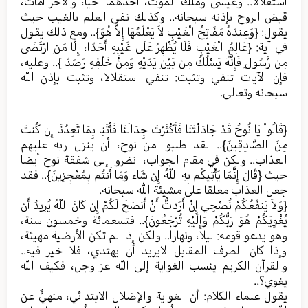
استقلالا.. وعيسى وملك الموت، أحدهما أحيا، والآخر أمات،
قبض الروح بإذنه سبحانه.. وكذلك نفى العلم بالغيب حيث
يقول: {وَعِندَهُ مَفَاتِحُ الْغَيْبِ لاَ يَعْلَمُهَا إِلاَّ هُوَ}.. ومع ذلك يقول
في آية: {عَالِمُ الْغَيْبِ فَلَا يُظْهِرُ عَلَى غَيْبِهِ أَحَدًا، إِلَّا مَنِ ارْتَضَى
مِن رَّسُولٍ فَإِنَّهُ يَسْلُكُ مِن بَيْنِ يَدَيْهِ وَمِنْ خَلْفِهِ رَصَدًا}.. وعليه،
فإن الآيات تنفي وتثبت: تنفي استقلالا، وتثبت بإذن الله
سبحانه وتعالى.
{قَالُواْ يَا نُوحُ قَدْ جَادَلْتَنَا فَأَكْثَرْتَ جِدَالَنَا فَأْتَنِا بِمَا تَعِدُنَا إِن كُنتَ
مِنَ الصَّادِقِينَ}.. لقد طلبوا من نوح، أن ينزل ربه عليهم
العذاب.. ولكن في مقام الجواب، انظروا إلى شفقة نوح أيضا
حيث {قَالَ إِنَّمَا يَأْتِيكُم بِهِ اللّهُ إِن شَاء وَمَا أَنتُم بِمُعْجِزِينَ}.. فقد
جعل العذاب معلقا على مشيئة الله سبحانه.
{وَلاَ يَنفَعُكُمْ نُصْحِي إِنْ أَرَدتُّ أَنْ أَنصَحَ لَكُمْ إِن كَانَ اللّهُ يُرِيدُ أَن
يُغْوِيَكُمْ هُوَ رَبُّكُمْ وَإِلَيْهِ تُرْجَعُونَ}.. فتسعمائة وخمسون سنة،
وهو يدعو قومه: ليلا، ونهارا.. ولكن إذا لم تكن الأرضية مهيئة،
وإذا كان الطرف المقابل لايريد أن يهتدي، فلا خير فيه..
والقرآن الكريم ينسب الغواية إلى الله عز وجل، فكيف الله
يغوي؟..
يقول علماء الكلام: أن الغواية والإضلال الابتدائي، منهيٌّ عن