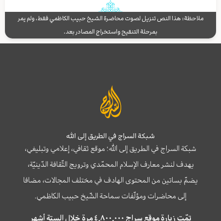
ملاحظة: هذا النص تنزيل لصوت محاضرة الشيخ حبيب الكاظمي فقط، ولم يمر
بمرحلة التنقيح واستخراج المصادر بعد.
شبكة السراج في الطريق إلى الله
شبكة السراج في الطريق إلى الله؛ موقع ثقافي، إعلامي وتبليغي،
يهدف لنشر معارف الإسلام المحمّدي وترويج الثّقافة الدّينيّة،
يضمّ بساتين من المحتوى الهادف في مختلف المجالات، مضافا
إلى محاضرات ومؤلّفات سماحة الشّيخ حبيب الكاظمي.
تمّت زيارة موقع سراج ٤,٨٠٠,٠٠٠ مرة خلال الستة أشهر