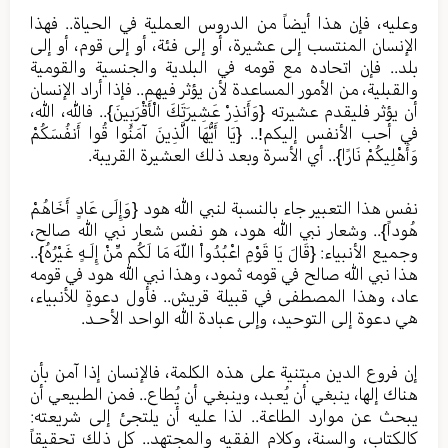
وعليه، فإن هذا أيضاً من الدروس العملية في الحياة.. فهذا
الإنسان المنتسب إلى عشيرة، أو إلى فئة، أو إلى قوم، أو إلى
بلد.. فإن اتحاده مع قومه في البلدية والجنسية والقومية
والقبلية، من الأمور المساعدة لأن يؤثر فيهم.. فإذا أراد الإنسان
أن يؤثر فليقدم عشيرته {وَأَنذِرْ عَشِيرَتَكَ الْأَقْرَبِينَ}.. فالله، الله،
في أحب الأنفس إليكم!.. {يَا أَيُّهَا الَّذِينَ آمَنُوا قُوا أَنفُسَكُمْ
وَأَهْلِيكُمْ نَارًا}.. أي الأسرة وبعد ذلك العشيرة القريبة.
نفس هذا التعبير جاء بالنسبة لنبي الله هود {وَإِلَى عَادٍ أَخَاهُمْ
هُوداً}.. وشعار نبي الله هود، هو نفس شعار نبي الله صالح،
وجميع الأنبياء: {قَالَ يَا قَوْمِ اعْبُدُواْ اللّهَ مَا لَكُم مِّنْ إِلَـهٍ غَيْرُهُ}..
هذا نبي الله صالح في قومه ثمود، وهذا نبي الله هود في قومه
عاد، وهذا المصطفى في قبيلة قريش.. فأول دعوةٍ للأنبياء،
هي دعوة إلى التوحيد، وإلى عبادة الله الواحد الأحـد.
إن فروع الدين مبتنية على هذه الكلمة، فالإنسان إذا آمن بأن
هناك إلها، ينبغي أن يُعبد، وينبغي أن يُطاع.. فمن الطبيعي أن
يبحث عن موارد الطاعة.. لذا عليه أن يلتجئ إلى شريعته:
كالكتاب، والسنة، وكلام الفقيه والمجتهد.. كل ذلك تحقيقاً