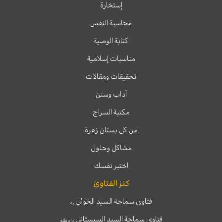
إستخارة
محاسبة النفس
كتابة الوصية
مناسبات إسلامية
تحقيقات ومقالات
آداب وسنن
مكتبة السراج
من كل بستان زهرة
مشاكل وحلول
اختبر نفسك
كنز الفتاوىٰ
فتاوى سماحة السيد الخوئي
ره
فتاوى سماحة السيد السيستاني
دام ظله