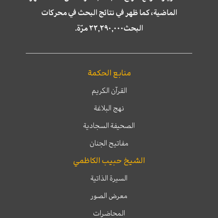
الماضية، كما ظهر في نتائج البحث في محركات
البحث٢٢,٢٩٠,٠٠٠ مرّة.
منابع الحكمة
القرآن الكريم
نهج البلاغة
الصحيفة السجادية
مفاتيح الجنان
الشيخ حبيب الكاظمي
السيرة الذاتية
معرض الصور
المحاضرات