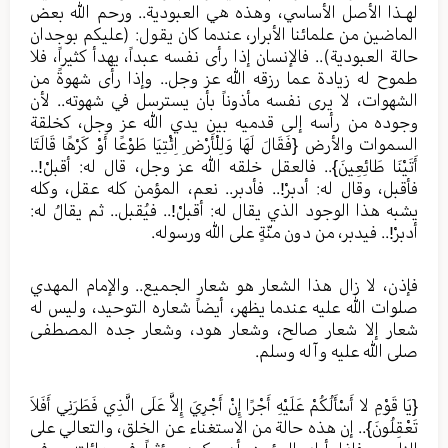
لهـذا الأصل الأساسي، وهذه هي العبودية.. ورحم الله بعض
الماضين من علمائنا الأبرار، عندما كان يقول: (عليكم بوجدان
حالة العبودية).. فالإنسان إذا رأى نفسه عبداً، يهدأ كثيراً، فلا
طموح له زيادة عما رزقه الله عز وجل.. وإذا رأى شهوةً من
الشهوات، لا يرى نفسه مأذوناً بأن يسترسل في شهوته.. لأن
وجوده من رأسه إلى قدميه بين يدي الله عز وجل، كخلقة
السموات والأرض {فَقَالَ لَهَا وَلِلْأَرْضِ اِئْتِيَا طَوْعًا أَوْ كَرْهًا قَالَتَا
أَتَيْنَا طَائِعِينَ}.. فالعقل خلقه الله عز وجل، قال له: أقبلْ!..
فأقبل، وقال له: أدبرْ!.. فأدبر.. نعم، المؤمن كله عقل، وكله
يشبه هذا الوجود الذي يقال له: أقبلْ!.. فيُقبل.. ثم يقالُ له:
أدبرْ!.. فيدبر، من دون منّةٍ على الله ورسوله.
فإذن، لا زال هذا الشعار هو شعار الجميع.. والإمام المهدي
صلوات الله عليه عندما يظهر، أيضاً شعاره التوحيد، وليس له
شعار إلا شعار صالح، وشعار هود، وشعار جده المصطفى
صلى الله عليه وآله وسلم.
{يَا قَوْمِ لا أَسْأَلُكُمْ عَلَيْهِ أَجْرًا إِنْ أَجْرِيَ إِلاَّ عَلَى الَّذِي فَطَرَنِي أَفَلاَ
تَعْقِلُونَ}.. إن هذه حالة من الاستغناء عن الخلق، والتعالي على