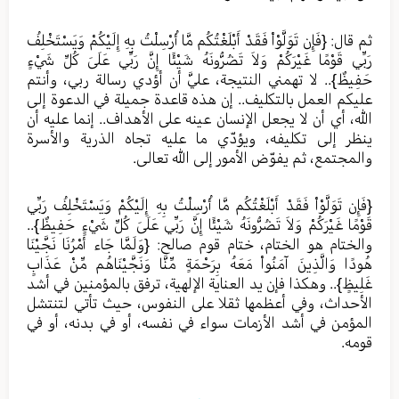
ثم قال: {فَإِن تَوَلَّوْاْ فَقَدْ أَبْلَغْتُكُم مَّا أُرْسِلْتُ بِهِ إِلَيْكُمْ وَيَسْتَخْلِفُ
رَبِّي قَوْمًا غَيْرَكُمْ وَلاَ تَضُرُّونَهُ شَيْئًا إِنَّ رَبِّي عَلَىَ كُلِّ شَيْءٍ
حَفِيظٌ}.. لا تهمني النتيجة، عليَّ أن أؤدي رسالة ربي، وأنتم
عليكم العمل بالتكليف.. إن هذه قاعدة جميلة في الدعوة إلى
الله، أي أن لا يجعل الإنسان عينه على الأهداف.. إنما عليه أن
ينظر إلى تكليفه، ويؤدّي ما عليه تجاه الذرية والأسرة
والمجتمع، ثم يفوّض الأمور إلى الله تعالى.
{فَإِن تَوَلَّوْاْ فَقَدْ أَبْلَغْتُكُم مَّا أُرْسِلْتُ بِهِ إِلَيْكُمْ وَيَسْتَخْلِفُ رَبِّي
قَوْمًا غَيْرَكُمْ وَلاَ تَضُرُّونَهُ شَيْئًا إِنَّ رَبِّي عَلَىَ كُلِّ شَيْءٍ حَفِيظٌ}..
والختام هو الختام، ختام قوم صالح: {وَلَمَّا جَاء أَمْرُنَا نَجَّيْنَا
هُودًا وَالَّذِينَ آمَنُواْ مَعَهُ بِرَحْمَةٍ مِّنَّا وَنَجَّيْنَاهُم مِّنْ عَذَابٍ
غَلِيظٍ}.. وهكذا فإن يد العناية الإلهية، ترفق بالمؤمنين في أشد
الأحداث، وفي أعظمها ثقلا على النفوس، حيث تأتي لتنتشل
المؤمن في أشد الأزمات سواء في نفسه، أو في بدنه، أو في
قومه.