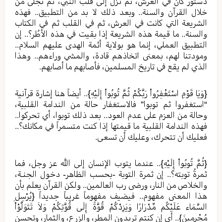
دستور كان في العرش، ثم نزل إلى قلب النبي، ثم تجلى من
خلال القرآن والسنة.. وبعد ذلك لا بد من التطبيق.. فهذه
الشريعة التي كانت في العرش، ثم في القلب ثم في الكتاب
والسنة.. ما قيمة هذه الشريعة إذا بقيت في هذه الأطُر؟.. إن
التطبيق العملي، إنما هو بولاية أئمة الهدى عليهم السلام..
ومودتنا لهم، بمعنى اتخاذهم قادة، والمشي وراءهم.. وهذا
الذي لم يقع في تاريخ المسلمين، فأصابهم ما أصابهم.
{وَيَا قَوْمِ اسْتَغْفِرُواْ رَبَّكُمْ ثُمَّ تُوبُواْ إِلَيْهِ}.. أيضاً هنا إشارة قرآنية
“استغفروا ثم توبوا” فالاستغفار حالة من الندامة القلبية،
وحالة من العزم على عدم العود.. بعد ذلك توبوا، أي تحركوا..
فهذه الندامة القلبية ما قيمتها إذا كنت متسمراً في مكانك؟..
فعليك أن تتحرك، وعليك أن تسعى.
{ثُمَّ تُوبُواْ إِلَيْهِ}.. عندما يتوب الإنسان إلى الله عز وجل، فما
ثمرةُ توبته؟.. إن ثمرة التوبة -بحسب الظاهر- دخول الجنـة،
والخلاص من النار، ورضى رب العالمين.. ولكن القرآن يعلم بأن
هذا المعنى مفهوم.. فيضيف مفهوماً غريباً جديداً {يُرْسِلِ
السَّمَاء عَلَيْكُم مِّدْرَارًا وَيَزِدْكُمْ قُوَّةً إِلَى قُوَّتِكُمْ وَلاَ تَتَوَلَّوْاْ
مُجْرِمِينَ}.. أي إن كنتم تريدون المطر، والزرع، والثمار، وتحسن