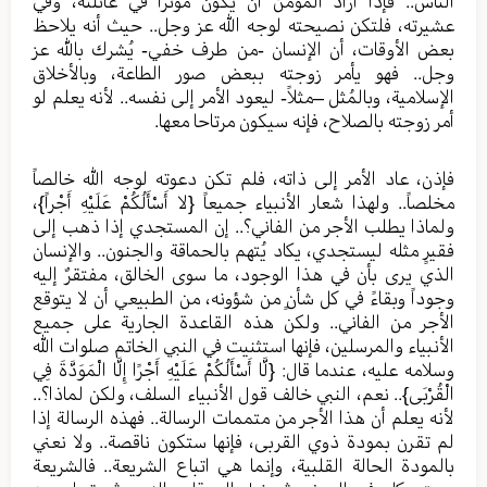
الناس.. فإذا أراد المؤمن أن يكون مؤثراً في عائلته، وفي
عشيرته، فلتكن نصيحته لوجه الله عز وجل.. حيث أنه يلاحظ
بعض الأوقات، أن الإنسان -من طرف خفي- يُشرك بالله عز
وجل.. فهو يأمر زوجته ببعض صور الطاعة، وبالأخلاق
الإسلامية، وبالمُثل –مثلاً- ليعود الأمر إلى نفسه.. لأنه يعلم لو
أمر زوجته بالصلاح، فإنه سيكون مرتاحا معها.
فإذن، عاد الأمر إلى ذاته، فلم تكن دعوته لوجه الله خالصاً
مخلصاً.. ولهذا شعار الأنبياء جميعاً {لا أَسْأَلُكُمْ عَلَيْهِ أَجْراً}،
ولماذا يطلب الأجر من الفاني؟.. إن المستجدي إذا ذهب إلى
فقيرٍ مثله ليستجدي، يكاد يُتهم بالحماقة والجنون.. والإنسان
الذي يرى بأن في هذا الوجود، ما سوى الخالق، مفتقرٌ إليه
وجوداً وبقاءً في كل شأنٍ من شؤونه، من الطبيعي أن لا يتوقع
الأجر من الفاني.. ولكن هذه القاعدة الجارية على جميع
الأنبياء والمرسلين، فإنها استثنيت في النبي الخاتم صلوات الله
وسلامه عليه، عندما قال: {لَّا أَسْأَلُكُمْ عَلَيْهِ أَجْرًا إِلَّا الْمَوَدَّةَ فِي
الْقُرْبَى}.. نعم، النبي خالف قول الأنبياء السلف، ولكن لماذا؟..
لأنه يعلم أن هذا الأجر من متممات الرسالة.. فهذه الرسالة إذا
لم تقرن بمودة ذوي القربى، فإنها ستكون ناقصة.. ولا نعني
بالمودة الحالة القلبية، وإنما هي اتباع الشريعة.. فالشريعة