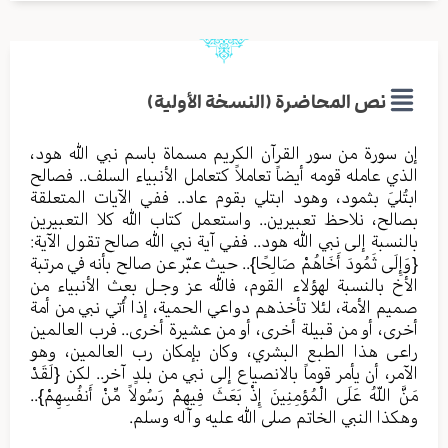
نص المحاضرة (النسخة الأولية)
إن سورة من سور القرآن الكريم مسماة باسم نبي الله هود،
الذي عامله قومه أيضاً تعاملاً كتعامل الأنبياء السلف.. فصالح
ابتُليَ بثمود، وهود ابتلي بقوم عاد.. ففي الآيات المتعلقة
بصالح، نلاحظ تعبيرين.. واستعمل كتاب الله كلا التعبيرين
بالنسبة إلى نبي الله هود.. ففي آية نبي الله صالح تقول الآية:
{وَإِلَى ثَمُودَ أَخَاهُمْ صَالِحًا}.. حيث عبّر عن صالح بأنه في مرتبة
الأخ بالنسبة لهؤلاء القوم، فالله عز وجـل بعث الأنبياء من
صميم الأمة، لئلا تأخذهم دواعي الحمية، إذا أُتي نبي من أمة
أخرى، أو من قبيلة أخرى، أو من عشيرة أخرى.. فرب العالمين
راعى هذا الطبع البشري، وكان بإمكان رب العالمين، وهو
الآمر، أن يأمر قوماً بالانصياع إلى نبي من بلدٍ آخر.. لكن {لَقَدْ
مَنَّ اللّهُ عَلَى الْمُؤمِنِينَ إِذْ بَعَثَ فِيهِمْ رَسُولاً مِّنْ أَنفُسِهِمْ}..
وهكذا النبي الخاتم صلى الله عليه وآله وسلم.