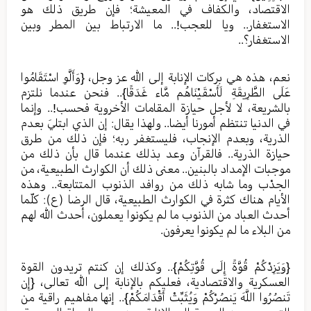
الاقتصاد، والكفاف في المعيشة؛ فإن طريق ذلك هو
الاستغفار.. ويا للعجب!.. ما الارتباط بين المطر وبين
الاستغفار؟..
نعم، هذه هي بركات الإنابة إلى الله عز وجل، {وَأَلَّوِ اسْتَقَامُوا
عَلَى الطَّرِيقَةِ لَأَسْقَيْنَاهُم مَّاء غَدَقًا}.. فنحن عندما نلتزم
بالشريعة، لا لأجل حيازة المقامات الأخروية فحسب!.. وإنما
في الدنيا تنتظم أمورنا أيضا.. ولهذا يقال: إن الذي ابتليَ بعدم
الذرية، وبعدم الإنجاب، فليستغفر ربه؛ فإن ذلك من طرق
حيازة الذرية.. فالقرآن وعد بذلك عندما قال بأن ذلك من
موجبات الإمداد بالبنين.. معنى ذلك أن الكوارث الطبيعية، من
الجدْب وما شابه ذلك من روافد الذنوب المتتابعة.. وهذه
الأيام هناك كثرة في الكوارث الطبيعية، قال الرضا (ع): كلّما
أحدث العباد من الذنوب ما لم يكونوا يعملون، أحدث الله لهم
من البلاء ما لم يكونوا يعرفون.
{وَيَزِدْكُمْ قُوَّةً إِلَى قُوَّتِكُمْ}.. وكذلك إن كنتم تريدون القوة
العسكرية والاقتصادية، فعليكم بالإنابة إلى الله تعالى، {إِن
تَنصُرُوا اللَّهَ يَنصُرْكُمْ وَيُثَبِّتْ أَقْدَامَكُمْ}.. إنها مفاهيم راقية من