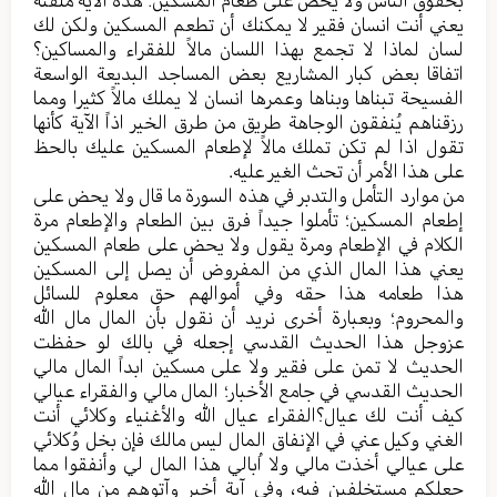
بحقوق الناس ولا یحض علی طعام المسکین؛ هذه الآیة ملفتة
يعني أنت انسان فقیر لا یمکنك أن تطعم المسکین ولکن لك
لسان لماذا لا تجمع بهذا اللسان مالاً للفقراء والمساکین؟
اتفاقا بعض کبار المشاریع بعض المساجد البدیعة الواسعة
الفسیحة تبناها وبناها وعمرها انسان لا یملك مالاً کثیرا ومما
رزقناهم یُنفقون الوجاهة طریق من طرق الخیر اذاً الآیة کأنها
تقول اذا لم تکن تملك مالاً لإطعام المسکین علیك بالحظ
علی هذا الأمر أن تحث الغیر علیه.
من موارد التأمل والتدبر في هذه السورة ما قال ولا یحض علی
إطعام المسکین؛ تأملوا جیداً فرق بین الطعام والإطعام مرة
الکلام في الإطعام ومرة یقول ولا یحض علی طعام المسکین
یعني هذا المال الذي من المفروض أن یصل إلی المسکین
هذا طعامه هذا حقه وفي أموالهم حق معلوم للسائل
والمحروم؛ وبعبارة أخری نرید أن نقول بأن المال مال الله
عزوجل هذا الحدیث القدسي إجعله في بالك لو حفظت
الحدیث لا تمن علی فقیر ولا علی مسکین ابداً المال مالي
الحدیث القدسي في جامع الأخبار؛ المال مالي والفقراء عیالي
کیف أنت لك عیال؟الفقراء عیال الله والأغنیاء وکلائي أنت
الغني وکیل عني في الإنفاق المال لیس مالك فإن بخل وُکلائي
علی عیالي أخذت مالي ولا اُبالي هذا المال لي وأنفقوا مما
جعلکم مستخلفین فیه، وفي آیة أخیر وآتوهم من مال الله