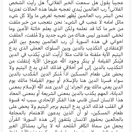
عجیباً یقول هل سمعت الخبر الفلاني؟ هل رأيت الشخص
الفلاني؟ رب العالمین یُبدي تعجبه طبعا هذه الحالات تعترینا
نحن البشر رب العالمین یُظهر تعجبه لغرض ما وإلا کل شيء
ماثل امامه لا عجب في الشيء؛ نحن نتعجب من خبر ملفت
من خبر ما کنا قد نعلمه ولکن الذي یعلم خائنة الأعین وما
تخفي الصدور لیس هناك من شيء جدید ولا مُلفت، الملفت
اخواني في هذه السورة أن رب العالمین یجمع بین الأمر
الإعتقادي التکذیب بالدین وبین السلوك العملي الذي یدع
الیتیم الآیة ملفتة ما قالت مثلا أرأیت الذي یُکذب في الدین
فیُنکر القیامة أو ینکر وجود الله عزوجل؛ الآیة إنتقلت من
التکذیب بالدین إلی أمر أخلاقي فذلك الذي یدع الیتیم ولا
یحض علی طعام المسکین اذاً مُنکر الدین المُکدب بالدین
سواء فسرنا الدین هنا بالإسلام أو بیوم القیامة! مالك یوم
الدین یعني مالك یوم الجزاء؛ إن الدین عند الله الإسلام بمعنی
الدیانة، المهم یکذب بالدین بمعنی الشریعة أو بمعنی المعاد
هذا الانسان انسان قاسي هذا الفکر الإلحادي سبب له قسوة
في القلب فذلك الذي یدع الیتیم یزجر الیتیم ولا یحض علی
طعام المسکین، لو أن الذین یدعون الاهتمام بالمجاعة
بالجائعین بحقوق الانسان یلتفون إلی هذه السورة؛ القرآن
یجعل من سماة الکافر المُلحد أنه لا یبالي بمشاکل الغیر