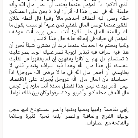
الذي آتاکم؛ اذاً المؤمن عندما یعتقد أن المال مال الله وأنه
خلیفة الله في المال هذا له أثران؛ اولا لا یمن علی المسکین
حقه وصل الیه أعطاك أحدهم مالاً وفیراً قال أعطه لفلان
الفقیر عندما توصل المال للفقیر تمن علیه؟ لو مننت یقول ما
لك والمنة المال مال فلان! أنت ساعي برید أنت موظف
المؤمن في حیاته في إنفاقه حاله حال هذا الانسان.
وثانیا ونختم به الحدیث عندما ترید أن تشتري شیئاً تُحرز أن
هذا فیه اسراف فیه تبذیر الزوجة تصر علیك الولد یصر علیك
لا تستسلم قل لهم إن کانوا یفقهون إن لم یفقهوا قل لقلبك
لنفسك قل هذا مال الله وهذا فیه اسراف وتبذیر قلبي لا
یطاوعني أن أجعل مال الله في ما لا یرضي الله عزوجل! اذاً
احساسك بأن المال مال الله عزوجل یُجبرك علی الاقتصاد
لیس الأمر بیدك لیس هذا تفضل منك؛ أنت ملزم بأن تجعل
مال الله في محله کلوا وأشربوا ولا تسرفوا وکان بین ذلك قواما.
إلهي بفاطمة وابیها وبعلها وبنیها والسر المستودع فیها عجل
لولیك الفرج والعافیة والنصر أبلغه تحیة کثیرة وسلاما
والفاتحة مع الصلوات.