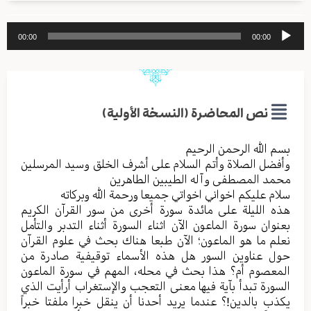
مشغل
00:00
00:00
الصوت
نص المحاضرة (النسخة الأولية)
بسم الله الرحمن الرحیم
وأفضل الصلاة وأتم السلام علی أشرف الخلق وسید المرسلین
محمد المصطفی وآله الطیبین الطاهرین
سلام علیکم اخواني اخواتي جمیعا ورحمة الله وبرکاته
هذه اللیلة علی مائدة سورة أخری من سور القرآن الکریم
بعنوان سورة الماعون الآن اثناء السورة أثناء التدبر والتأمل
نعلم ما هو الماعون؛ الآن طبعا هناك بحث في علوم القرآن
حول عناوین السور هل هذه الأسماء توقیفیة صادرة من
المعصوم أم؟ هذا بحث في محله، المهم في سورة الماعون
السورة تبدأ بآیة فیها معنی التعجب والإستغراب أرأيت الذي
یکذب بالدین!؟ عندما یرید أحدنا أن ینقل خبرا ملفتا خبراً