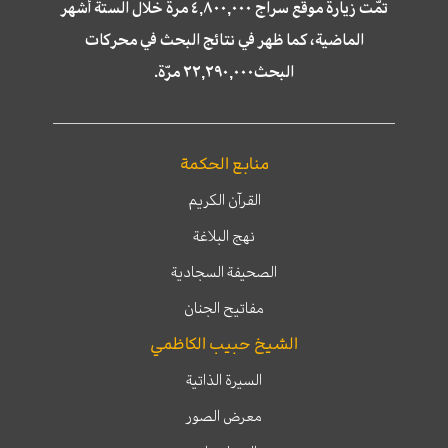
تمّت زيارة موقع سراج ٤,٨٠٠,٠٠٠ مرة خلال الستة أشهر
الماضية، كما ظهر في نتائج البحث في محركات
البحث٢٢,٢٩٠,٠٠٠ مرّة.
منابع الحكمة
القرآن الكريم
نهج البلاغة
الصحيفة السجادية
مفاتيح الجنان
الشيخ حبيب الكاظمي
السيرة الذاتية
معرض الصور