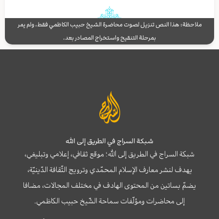
ملاحظة: هذا النص تنزيل لصوت محاضرة الشيخ حبيب الكاظمي فقط، ولم يمر
بمرحلة التنقيح واستخراج المصادر بعد.
شبكة السراج في الطريق إلى الله
شبكة السراج في الطريق إلى الله؛ موقع ثقافي، إعلامي وتبليغي،
يهدف لنشر معارف الإسلام المحمّدي وترويج الثّقافة الدّينيّة،
يضمّ بساتين من المحتوى الهادف في مختلف المجالات، مضافا
إلى محاضرات ومؤلّفات سماحة الشّيخ حبيب الكاظمي.