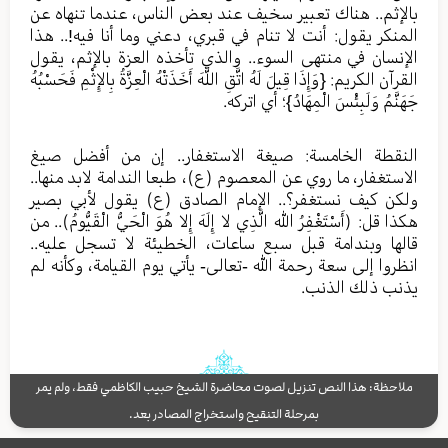
بالإثم.. هناك تعبير سخيف عند بعض الناس، عندما تنهاه عن
المنكر يقول: أنت لا تنام في قبري، دعني وما أنا فيه!.. هذا
الإنسان في منتهى السوء.. والذي تأخذه العزة بالإثم، يقول
القرآن الكريم: {وَإِذَا قِيلَ لَهُ اتَّقِ اللَّهَ أَخَذَتْهُ الْعِزَّةُ بِالإِثْمِ فَحَسْبُهُ
جَهَنَّمُ وَلَبِئْسَ الْمِهَادُ}؛ أي اتركه.
النقطة الخامسة: صيغة الاستغفار.. إن من أفضل صيغ
الاستغفار، ما روي عن المعصوم (ع)، طبعا الندامة لابد منها..
ولكن كيف نستغفر؟.. الإمام الصادق (ع) يقول لأبي بصير
هكذا قل: (أَسْتَغْفِرُ الله الَّذِي لا إِلَهَ إِلا هُوَ الْحَيُّ الْقَيُّومُ).. من
قالها وبندامة قبل سبع ساعات، الخطيئة لا تسجل عليه..
انظروا إلى سعة رحمة الله -تعالى- يأتي يوم القيامة، وكأنه لم
يذنب ذلك الذنب.
ملاحظة: هذا النص تنزيل لصوت محاضرة الشيخ حبيب الكاظمي فقط، ولم يمر
بمرحلة التنقيح واستخراج المصادر بعد.