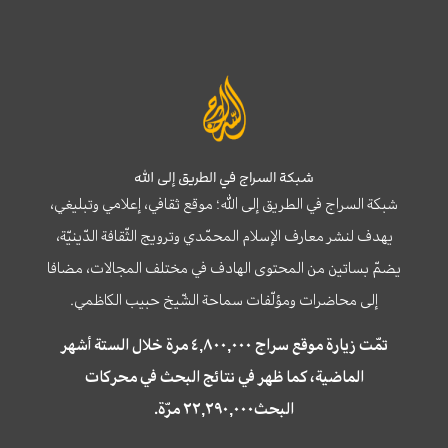
شبكة السراج في الطريق إلى الله
شبكة السراج في الطريق إلى الله؛ موقع ثقافي، إعلامي وتبليغي،
يهدف لنشر معارف الإسلام المحمّدي وترويج الثّقافة الدّينيّة،
يضمّ بساتين من المحتوى الهادف في مختلف المجالات، مضافا
إلى محاضرات ومؤلّفات سماحة الشّيخ حبيب الكاظمي.
تمّت زيارة موقع سراج ٤,٨٠٠,٠٠٠ مرة خلال الستة أشهر
الماضية، كما ظهر في نتائج البحث في محركات
البحث٢٢,٢٩٠,٠٠٠ مرّة.