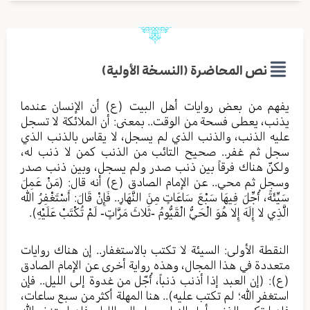
نص المحاضرة (النسخة الأولية)
يفهم من بعض روايات أهل البيت (ع) أن الإنسان عندما
يذنب، يعطى فسحة من الوقت.. بمعنى: أن الملائكة لا تسجل
عليه الذنب، والذنب الذي لم يسجل، لا يقاس بالذنب الذي
سجل ثم غفر.. صحيح التائب من الذنب كمن لا ذنب له،
ولكنّ هناك فرقاً بين ذنب صدر ولم يسجل، وبين ذنب صدر
وسجل ثم محي.. عن الإمام الصادق (ع) أنه قال: (مَنْ عَمِلَ
سَيِّئَةً، أُجِّلَ فِيهَا سَبْعَ سَاعَاتٍ مِنَ النَّهَارِ.. فَإِنْ قَالَ: أَسْتَغْفِرُ الله
الَّذِي لا إِلَهَ إِلا هُوَ الْحَيُّ الْقَيُّومُ -ثَلاثَ مَرَّاتٍ- لَمْ تُكْتَبْ عَلَيْهِ).
النقطة الأولى: السيئة لا تكتب بالاستغفار.. إن هناك روايات
متعددة في هذا المجال، وهذه رواية أخرى عن الإمام الصادق
(ع): (إن العبد إذا أذنب ذنباً، أُجّل من غدوة إلى الليل.. فإن
استغفر الله؛ لم تكتب عليه).. هنا المهلة أكثر من سبع ساعات،