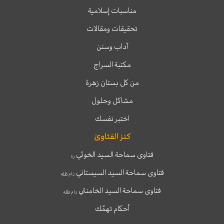
مناسبات إسلامية
تحقيقات ومقالات
آداب وسنن
مكتبة السراج
من كل بستان زهرة
مشاكل وحلول
اختبر نفسك
كنز الفتاوىٰ
فتاوى سماحة السيد الخوئي
ره
فتاوى سماحة السيد السيستاني
دام ظله
فتاوى سماحة السيد الخامنئي
دام ظله
أحكام تهمّك
T
T
I
F