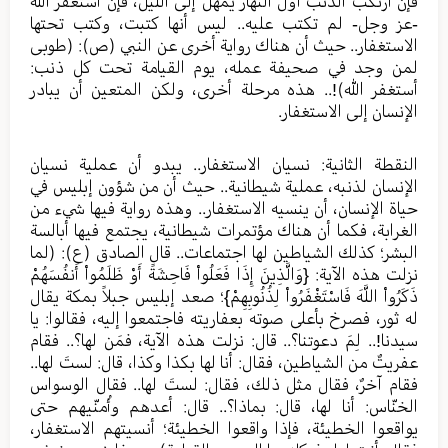
فإن ارتكب الذنب أول النهار يمهل إلى الليل، فإن استغفر الله
-عز وجل- لم تكتب عليه.. ليس أنها كتبت، وكتب تحتها
الاستغفار.. حيث أن هناك رواية أخرى عن النبي (ص): (طوبى
لمن وجد في صحيفة عمله، يوم القيامة تحت كل ذنب:
أستغفر الله)!.. هذه مرحلة أخرى، ولكن المتعين أن يبادر
الإنسان إلى الاستغفار.
النقطة الثانية: نسيان الاستغفار.. يبدو أن عملية نسيان
الإنسان لذنبه، عملية شيطانية.. حيث أن من شؤون إبليس في
حياة الإنسان، أن ينسيه الاستغفار.. وهذه رواية فيها شيء من
الغرابة، فكما أن هناك مؤتمرات شيطانية، يجتمع فيها أبالسة
البشر؛ كذلك الشياطين لها اجتماعات.. قال الصادق (ع): (لما
نزلت هذه الآية: {وَالَّذِينَ إِذَا فَعَلُواْ فَاحِشَةً أَوْ ظَلَمُواْ أَنفُسَهُمْ
ذَكَرُواْ اللَّهَ فَاسْتَغْفَرُواْ لِذُنُوبِهِمْ}؛ صعد إبليس جبلاً بمكة يقال
له ثور، فصرخ بأعلى صوته بعفاريته فاجتمعوا إليه، فقالوا: يا
سيدنا!.. لِمَ دعوتنا؟.. قال: نزلت هذه الآية، فمَن لها؟.. فقام
عفريتٌ من الشياطين، فقال: أنا لها بكذا وكذا، قال: لستَ لها..
فقام آخرٌ، فقال مثل ذلك، فقال: لستَ لها.. فقال الوسواس
الخنّاس: أنا لها، قال: بماذا؟.. قال: أعدهم وأُمنّيهم حتى
يواقعوا الخطيئة، فإذا واقعوا الخطيئة؛ أنسيتهم الاستغفار،