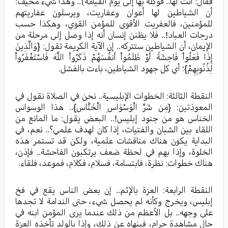
فقال: أنت لها.. فوكله بها إلى يوم القيامة).. وهذا شيء مخيف:
أن الشياطين لها أعوان وعفاريت، ويرسلون عفاريتهم
للمؤمنين، فالعفريت الأقوى للمؤمن القوي، وهكذا حسب
درجات العباد!.. فلا يظنن إنسان أنه إذا وصل إلى مرحلة من
الإيمان، أن الشياطين ستتركه.. إن الآية الكريمة تقول: {وَالَّذِينَ
إِذَا فَعَلُواْ فَاحِشَةً أَوْ ظَلَمُواْ أَنفُسَهُمْ ذَكَرُواْ اللَّهَ فَاسْتَغْفَرُواْ
لِذُنُوبِهِمْ}؛ أي كل جهود الشياطين، باءت بالفشل.
النقطة الثالثة: الخطوات الإبليسية.. نحن في الصلاة نقول في
المعوذتين: {مِن شَرِّ الْوَسْوَاسِ الْخَنَّاسِ}.. هذا الوسواس
الخناس هو من جنود إبليس!.. البعض يقول: ما المانع من
اللقاء بين الشبان والفتيات، إذا كان لهدف علمي؟.. نعم، في
البداية يكون هناك مناقشات علمية، ولكن قد تستمر هذه
الخلوة، وإذا بهم في لحظة ضعف يرتكبون الفاحشة.. فإذن،
هناك خطوات: نظرة، فابتسامة، فسلام، فكلام، فموعد، فلقاء.
النقطة الرابعة: العزة بالإثم.. إن بعض الناس يقع في فخ
إبليس، ويخرج وكأنه لم يحصل شيء، حتى الندامة لا تجدها
على وجهه.. بل الأعظم من ذلك عندما يرى المؤمن ابنه في
حال مشاهدة حرام، فينهاه عن ذلك، وإذا بالولد تأخذه العزة