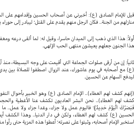
يل للإمام الصادق (ع): أخبرني عن أصحاب الحسين وإقدامهم على الم
نازلهم من الجنة.. فكان الرجل منهم يقدم على القتل؛ ليبادر إلى حوراء يع
ولاً: هذا الذي ذهب إلى الميدان حاسرا، وقيل له: لما ألقى درعه ومغف
ذا الجنون جعلهم يعيشون منتهى الحب الإلهي.
انياً: إن من أرقى صلوات الجماعة التي أقيمت على وجه البسيطة، منذ أ
ع) مع أصحابه في يوم عاشوراء، عند الزوال اصطفوا للصلاة بين يدي
يدفع السهام عن الحسين.
إنهم كشف لهم الغطاء).. الإمام الصادق (ع) وهو الخبير بأحوال الن
شف لهم الغطاء).. نحن البشر العاديون تكشف عنا الأغطية والحجب، ولك
َبَصَرُكَ الْيَوْمَ حَدِيدٌ}؛ فاليوم عمل ولا جزاء، وغدا جزاء ولا عمل
لحسين (ع) كشف لهم الغطاء، ولكن في دار الدنيا.. وهذا الكشف أيضا 
ستخبر الإمام أصحابه، وثبتوا على نصرته؛ أعطوا هذه المزية حتى رأوا منا