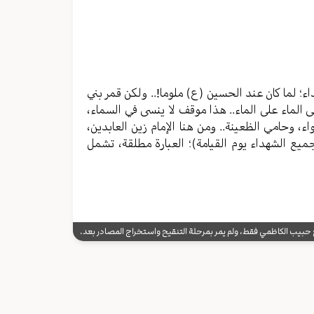
ء؛ لما كان عند الحسين (ع) ملوما!.. ولكن قمر بني
 الماء على الماء.. هذا موقف لا ينسى في السماء،
، وحامي الظعينة.. ومن هنا الإمام زين العابدين،
جميع الشهداء يوم القيامة)؛ العبارة مطلقة، تشمل
يب الكاظمي فقط، ولم يمر بمرحلة التنقيح واستخراج المصادر بعد.