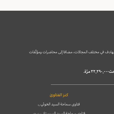
وى الهادف في مختلف المجالات، مضافا إلى محاضرات ومؤلّفات
كنز الفتاوىٰ
فتاوى سماحة السيد الخوئي
ره
فتاوى سماحة السيد السيستاني
دام ظله