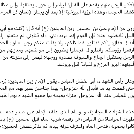
فكان الرجل منهم يقدم على القتل؛ ليبادر إلى حوراء يعانقها، وإلى مكا
شف الحجب، وهذه الرؤية البرزخية؛ إلا بعد أن يجتاز الإنسان كل المراح
وي عن الإمام عليّ بن الحسين؛ زين العابدين (ع) أنه قال: (كنت مع أبي
لليل فاتخذوه جنة؛ فإن القوم إنما يريدونني، ولو قتلوني لم يلتفتوا إ
بدا!.. فقال: إنكم تقتلون غدا كلكم، ولا يفلت منكم رجل.. قالوا: الح
رفعوا رؤوسكم وانظروا!.. فجعلوا ينظرون إلى مواضعهم ومنازلهم من 
لرجل يستقبل الرماح والسيوف بصدره ووجهه؛ ليصل إلى منزلته من الج
عينهم؛ ليروا البرزخ والقيامة قبل ورودها.
على رأس الشهداء، أبو الفضل العباس.. يقول الإمام زين العابدين: (رحم
تى قطعت يداه.. فأبدل الله -عز وجل- بهما جناحين يطير بهما مع الم
إن للعباس عند الله -عز وجل- منزلة يغبطه بها جميع الشهداء يوم القيام
ذه الشهادة السجادية، والوسام الذي علقه الإمام على صدر عمه الع
هرت المواساة من العباس، في رفضه شرب الماء قبل الحسين (ع) بعد 
انوا يحمونه، فدخل الماء واغترف غرفه بيده، ثم تذكر عطش الحسين؛ فر