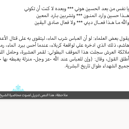
ا نفس من بعد الحسين هوني *** وبعده لا كنت أن تكوني
ــذا حسين وارد المنـون *** وتشربين بـارد المعين
الله مـا هـذا فعــال ديني *** ولا فعال صادق اليقين
قول بعض العلماء: لو أن العباس شرب الماء، ليتقوى به على قتال الأعدا
اشم، ذلك الذي ادخره علي لواقعة كربلاء، عندما أحس ببرد الماء، رمى
لائكة العرش سجلت هذا الموقف البطولي: لقمر العشيرة، وحامل اللواء
طلق القول، وقال: (وإن للعباس عند الله -عز وجل- منزلة يغبطه بها 
ميع الشهداء طوال تاريخ البشرية.
ملاحظة: هذا النص تنزيل لصوت محاضرة الشيخ حب