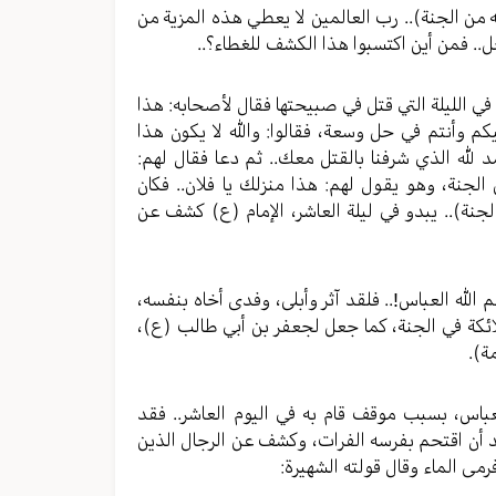
نه من الجنة).. رب العالمين لا يعطي هذه المزية من
ل.. فمن أين اكتسبوا هذا الكشف للغطاء؟..
 في الليلة التي قتل في صبيحتها فقال لأصحابه: هذا
ليكم وأنتم في حل وسعة، فقالوا: والله لا يكون هذا
مد لله الذي شرفنا بالقتل معك.. ثم دعا فقال لهم:
الجنة، وهو يقول لهم: هذا منزلك يا فلان.. فكان
نة).. يبدو في ليلة العاشر، الإمام (ع) كشف عن
 الله العباس!.. فلقد آثر وأبلى، وفدى أخاه بنفسه،
لائكة في الجنة، كما جعل لجعفر بن أبي طالب (ع)،
ة).
باس، بسبب موقف قام به في اليوم العاشر.. فقد
أن اقتحم بفرسه الفرات، وكشف عن الرجال الذين
مى الماء وقال قولته الشهيرة: