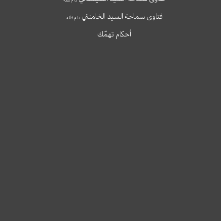
فتاوى سماحة السيد الخامنئي
دام ظله
أحكام تهمّك