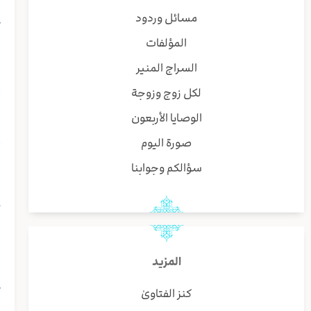
(
مسائل وردود
ك
المؤلفات
ر
السراج المنير
ا
لكل زوج وزوجة
أ
ا
الوصايا الأربعون
ا
صورة اليوم
أ
سؤالكم وجوابنا
و
ح
و
ه
المزيد
ظ
ك
كنز الفتاوىٰ