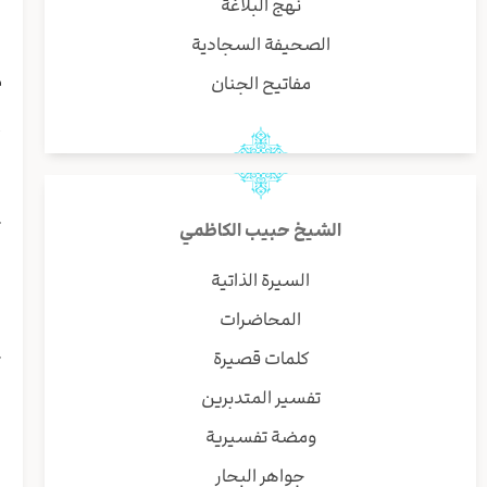
نهج البلاغة
الصحيفة السجادية
ق
م
مفاتيح الجنان
أ
ه
ث
الشيخ حبيب الكاظمي
(
ل
السيرة الذاتية
المحاضرات
(
كلمات قصيرة
ك
ف
تفسير المتدبرين
ا
ومضة تفسيرية
ا
جواهر البحار