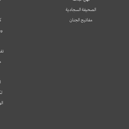
الصحيفة السجادية
مفاتيح الجنان
ك
وم
تفس
م
ا
لك
ال