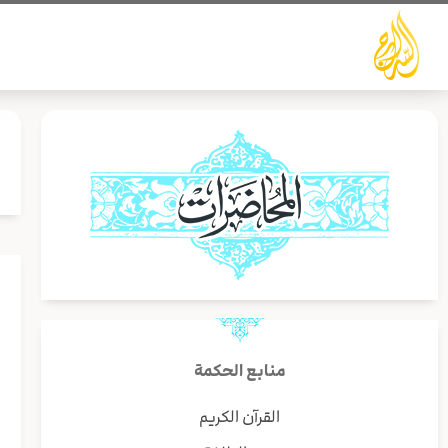
خطي
لى
لمحتوى
إ
منابع الحكمة
أ
القرآن الكريم
ه
ا