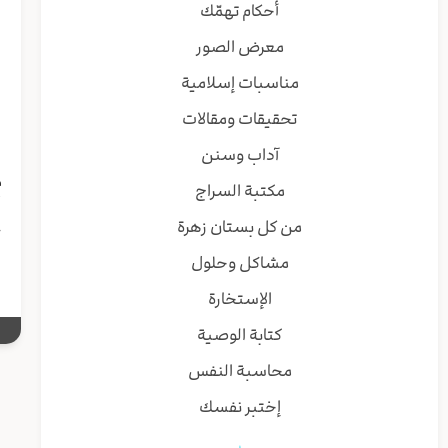
أحكام تهمّك
ي
معرض الصور
ه
و
مناسبات إسلامية
تحقيقات ومقالات
ي
آداب وسنن
ه
م
مكتبة السراج
أ
من كل بستان زهرة
ج
مشاكل وحلول
الإستخارة
كتابة الوصية
محاسبة النفس
إختبر نفسك