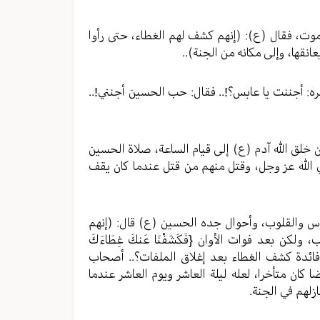
وت، فقال (ع): (إنهم كشف لهم الغطاء، حتى رأوا
انقها، وإلى مكانه من الجنة)..
ره: أجننت يا عابس؟!.. فقال: حب الحسين أجنني!..
ن خلق الله آدم (ع) إلى قيام الساعة، صلاة الحسين
 الله عز وجل، وقتل منهم من قتل عندما كان يقف
فوس والقلوب، وأحوال جده الحسين (ع) قال: (إنهم
ن بعد فوات الأوان {فَكَشَفْنَا عَنكَ غِطَاءَكَ
.. ما فائدة كشف الغطاء بعد إغلاق الملفات؟.. أصحاب
كان متأخرا، لعله ليلة العاشر ويوم العاشر عندما
زلهم في الجنة.