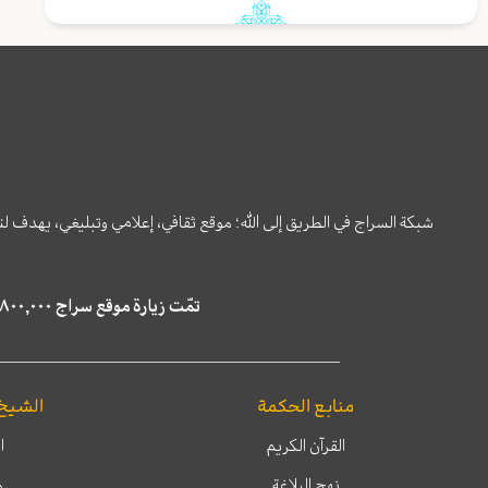
شبكة السراج في الطريق إلى الله؛ موقع ثقافي، إعلامي وتبليغي، يهدف ل
تمّت زيارة موقع سراج ٤,٨٠٠,٠٠٠ مرة خلال الستة أشهر الماضية، كما ظهر في نتائج البحث في محركات البحث٢٢,٢٩٠,٠٠٠ مرّة.
منابع الحكمة
الشيخ
القرآن الكريم
ا
نهج البلاغة
م