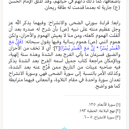
بأضعافها، كما ذلك دأبهم في حياتهم، وقد أعتق الإمام الحسن
(ع) جارية له بعدما قدمت له طاقة ريحان.
رابعا: قراءة سورتي الضحى والانشراح: وفيهما يذكر الله عز
وجل عظيم منته على نبيه (ص) بأن شرح له صدره بعد أن
أثقلت الهموم كاهله، ومن منا لا يعيش الهموم والأحزان، ولكن
هموم النبي (ص) هموم رسالية وفيها يقول سبحانه:
(فَإِنَّ مَعَ
الْعُسْرِ يُسْرًا * إِنَّ مَعَ الْعُسْرِ يُسْرًا)
[٣]
؛ أي لا تخف من الأحزان
والضيق فسرعان ما يأتي الفرج بعد الشدة وهذه سنة إلهية،
وبالإمكان مراجعة كتاب جميل اسمه الفرج بعد الشدة يذكر
فيه صاحبه عينات من التاريخ ممن فُرِّج عنه بعد الشدة،
وكذلك الأمر بالنسبة إلى سورة الضحى فهي وسورة الانشراح
تعدان سورة واحدة في مقام التلاوة، والمعانى فيهما مترابطة
كما هو واضح.
[١]
سورة الأنعام: ١٢٥.
[٢]
نهج البلاغة: الخطبة ١٩٣.
[٣]
سورة الانشراح: ٥ – ٦.