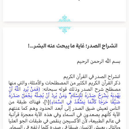
انشراح الصدر؛ غاية ما يبحث عنه البشر…!
بسم الله الرحمن الرحيم
انشراح الصدر في القرآن الكريم
ذكر القرآن الكريم الكثير من المصطلحات والأمثلة، والتي منها
مصطلح شرح الصدر وذلك قوله سبحانه:
(فَمَنْ يُرِدِ اللَّهُ أَنْ
يَهْدِيَهُ يَشْرَحْ صَدْرَهُ لِلْإِسْلَامِ ۖ وَمَنْ يُرِدْ أَنْ يُضِلَّهُ يَجْعَلْ صَدْرَهُ
ضَيِّقًا حَرَجًا كَأَنَّمَا يَصَّعَّدُ فِي السَّمَاءِ)
[١]
، فهناك طبقة من
الناس تعيش ضيق الصدر إلى أبعد الحدود وهم كما عنتهم
الآية كأنهم يصعدون في السماء وفي هذه الآية معجزة قرآنية
في عالم الطبيعة، لأن الأكسيجن ينقص في طبقات الجو العليا
وبالتالي يعيش الإنسان ضيقا في صدره كلما ارتفع في السماء.