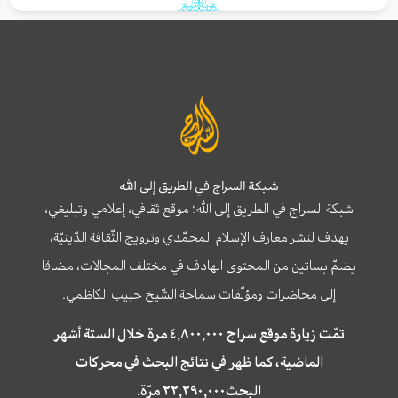
شبكة السراج في الطريق إلى الله
شبكة السراج في الطريق إلى الله؛ موقع ثقافي، إعلامي وتبليغي،
يهدف لنشر معارف الإسلام المحمّدي وترويج الثّقافة الدّينيّة،
يضمّ بساتين من المحتوى الهادف في مختلف المجالات، مضافا
إلى محاضرات ومؤلّفات سماحة الشّيخ حبيب الكاظمي.
تمّت زيارة موقع سراج ٤,٨٠٠,٠٠٠ مرة خلال الستة أشهر
الماضية، كما ظهر في نتائج البحث في محركات
البحث٢٢,٢٩٠,٠٠٠ مرّة.