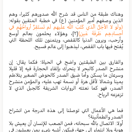
وهناك طبقة من الناس قد شرح الله صدورهم كثيرا، وهم
الذين وصفهم أمير المؤمنين (ع) في خطبة المتقين بقوله:
(ولَو لا الأجَلُ الّذي كَتَبَ اللّه علَيهم لَم تَستَقِرَّ أرواحُهُم في
أجسادِهِم طَرفَةَ عَينٍ)
[٢]
، وهؤلاء يحلمون بعالم أوسع
وأرحب، ويرون الدنيا كالقفص، ويتمنون تلك اللحظة التي
يُفتح فيها باب القفص، ليذهبوا إلى عالم فسيح.
والفارق بين الطبقتين واضح في الحياة؛ فكما يقال: إن
منشرح الصدر كالبحر لا يتحرك بإلقاء الحجارة فيه إلا قليلا
وسرعان ما يسكن وأما ضيق الصدر كالحوض الصغير يتلاطم
يمينا وشمالا لأقل هزة أو نسمة تهب عليه، والمؤمن منشرح
الصدر، فهو كما نعتته الروايات الشريفة كالجبل الذي لا
تزعزعه الرياح.
فما هي الأعمال التي توصلنا إلى هذه الدرجة من انشراح
الصدر والطمأنينة؟
أولا: الاتصال بالله سبحانه، فمن الصعب للإنسان أن يعيش بلا
هوية وبلا انتماء إلى جهة، فيكون أشبه شيء بمن يعيشون في