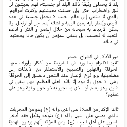
بلد لا يحملون وثيقة ذلك البلد أو جنسيته، فهم يعيشون في
قلق واضطراب حتى وإن حسنت معيشتهم وكثرت أموالهم.
والذي لا ينتمي إلى عالم الغيب لا يحمل جنسية في هذه
الأرض ويُنظر إليه بعين الريبة والشك أينما حل أو ارتحل. ولا
يمكن الارتباط به سبحانه من خلال الشعر أو النثر أو ادعاء
التعبد له فحسب، بل ينبغي للمؤمن أن يكون جادا ومجتهدا
في ذلك.
دور الأذكار في انشراح الصدر
ثانيا: الالتزام بما ورد في الشريغة من أذكار وأوراد، منها:
الحوقلة والتهليل والتسبيح والاستغفار مع الالتفات إلى
مضامينها، ولو فزع الإنسان عند الشعور بالضيق إلى الحوقلة
وهي: لا حول ولا قوة إلا بالله العلي العظيم، فهل يبقى في
ضيق وهو يعلم أن الذي يستجير به ذو حول وقوة وهو علي
عظيم؟
ثالثا: الإكثار من الصلاة على النبي وآله (ع) وهو من المجربات؛
فالذي يصلي على النبي وآله (ع) بتوجه وتأمل فقد أدخل
السرور على أهل البيت (ع) ومن المؤكد أنهم يردون الهدية