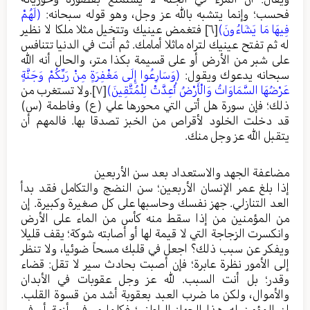
فحسب؛ وإنما يتشبه بالله عز وجل، وهو قوله سبحانه:
(لَهُمْ
فِيهَا مَا يَشَاءُونَ)
[٦]
فتغمض عينيك وتتخيل مثلا ملكا لا نظير
له ثم تفتح عينيك لتراه ماثلا أمامك. ثم أنت في الدنيا تتنافس
على شبر من الأرض أو على قسيمة بكذا متر، والحال أنه الله
سبحانه يدعوك ويقول:
(وَسَارِعُوا إِلَى مَغْفِرَةٍ مِنْ رَبِّكُمْ وَجَنَّةٍ
عَرْضُهَا السَّمَاوَاتُ وَالْأَرْضُ أُعِدَّتْ لِلْمُتَّقِينَ)
[٧]
.ولا تستغرب من
ذلك؛ فإن سورة هل أتى التي محورها علي (ع) وفاطمة (س)
قد دخلت الخلود لأقراص من الخبز تصدقا بها. فالمهم أن
يتقبل الله عز وجل منك.
مضاعفة الجهد والاستعداد بعد سن الأربعين
إذا بلغ عمر الإنسان الأربعين؛ سن النضج والتكامل فقد بدأ
العد التنازلي. جهز نفسك وحاسبها على كل صغيرة وكبيرة. إن
من المؤمنين من إذا سقط منه كأس من الماء على الأرض
وانكسرت الزجاجة التي لا قيمة لها أو أصابته شوكة؛ يقف قليلا
ويفكر عن سبب ذلك؟ اجعل في قلبك مسحاً ضوئيا، ولا تنظر
إلى الأمور نظرة عابرة؛ فإن أصبت بحادث سير لا تقل: قضاء
وقدر؛ بل أنت السبب. لله عز وجل عقوبات في الأبدان
والأموال، ولكن ما ضرب العبد بعقوبة أشد من قسوة القلب.
إن المؤمن له هذا الجهاز الباطني؛ فكلما مر في أزمة أو في