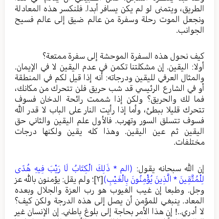
الطريق، ويتمنى لو لم يكن يسافر أبدا. فلنكسر هذه المعادلة
ونجعل الموت رحلة وسفرة من عالم ضيق إلى عالم فسيح
الجوانب.
كيف نحول هذه السفرة الموحشة إلى سفرة ممتعة؟
أولا: اليقين. إن مشكلتنا تكمن في عدم اليقين لا في الإيمان.
والمثال العرفي لليقين ودرجاته: أنه إذا قيل لكم في المنطقة
أو في الشارع الرئيسي قد شب حريق فلن تتحرك من مكانك،
فما لك والحريق؟ ولكن إذا شممت رائحة الدخان فسوف
تتحرك قليلا ببطئ، وأما إذا رأيت النار على الباب لا قدر الله
فسوف تتسلق السور وتهرب. فالأول علم اليقين والثاني حق
اليقين ثم عين اليقين. وهذا كله يقين ولكنها درجات
مختلفات.
إن الله سبحانه يقول:
(الم * ذَلِكَ الْكِتَابُ لَا رَيْبَ فِيهِ هُدًى
لِلْمُتَّقِينَ * الَّذِينَ يُؤْمِنُونَ بِالْغَيْبِ)
[٢]
؛ ولم يقل: يؤمنون بالله عز
وجل. وطبعا إن غيب الغيوب هو رب العزة والجلال وبعده
المعاد. ينبغي للمؤمن أن يصل إلى هذه الدرجة ولكن كيف؟
لا أدري..! إن هذا الأمر بحاجة إلى بلوغ باطني. إن الإنسان غير