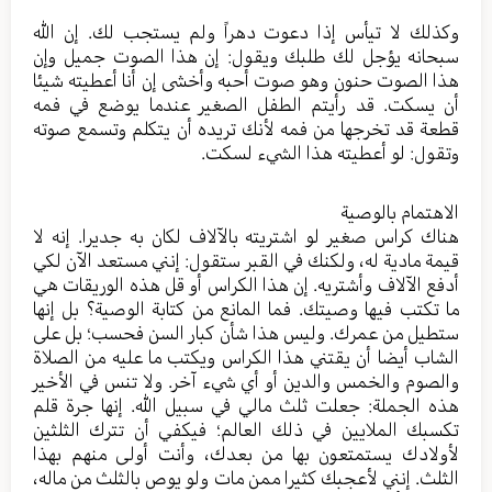
وكذلك لا تيأس إذا دعوت دهراً ولم يستجب لك. إن الله
سبحانه يؤجل لك طلبك ويقول: إن هذا الصوت جميل وإن
هذا الصوت حنون وهو صوت أحبه وأخشى إن أنا أعطيته شيئا
أن يسكت. قد رأيتم الطفل الصغير عندما يوضع في فمه
قطعة قد تخرجها من فمه لأنك تريده أن يتكلم وتسمع صوته
وتقول: لو أعطيته هذا الشيء لسكت.
الاهتمام بالوصية
هناك كراس صغير لو اشتريته بالآلاف لكان به جديرا. إنه لا
قيمة مادية له، ولكنك في القبر ستقول: إنني مستعد الآن لكي
أدفع الآلاف وأشتريه. إن هذا الكراس أو قل هذه الوريقات هي
ما تكتب فيها وصيتك. فما المانع من كتابة الوصية؟ بل إنها
ستطيل من عمرك. وليس هذا شأن كبار السن فحسب؛ بل على
الشاب أيضا أن يقتني هذا الكراس ويكتب ما عليه من الصلاة
والصوم والخمس والدين أو أي شيء آخر. ولا تنس في الأخير
هذه الجملة: جعلت ثلث مالي في سبيل الله. إنها جرة قلم
تكسبك الملايين في ذلك العالم؛ فيكفي أن تترك الثلثين
لأولادك يستمتعون بها من بعدك، وأنت أولى منهم بهذا
الثلث. إنني لأعجبك كثيرا ممن مات ولو يوص بالثلث من ماله،