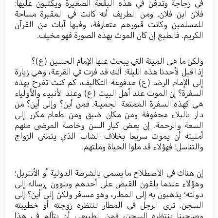
في زجاجة وتدفن في هذه البقعة الصغيرة ويكتبون عليها:
فلان ابن فلان. ومن الطريف أنه كانت في المقبرة مساحة
للمسلمين وكانت قبورهم متعارفة، وفيها آيات من القرآن
الكريم. فالطبع إن كان الموت بهذه الصورة فهو مخيف.
ولكن ما هي الميتة التي يبحث عنها الإمام الحسين (ع)؟
إذا قيل لأحدنا هذه الليلة: أنك قد فزت في القرعة، وهي زيارة
إلى الإمام الرضا (ع) مدفوعة التكاليف، كم كنت تفرح بهذه
السفرة؟ إن الموت عند أهل البيت (ع) وعند الأنبياء والأولياء
هي كهذه السفرة الممتعة الجميلة. فمن أين؟ وإلى أين؟ من
دار بالبلاء محفوفة ومن مكان ضيق ومن طعام مكرر إلى
السعة والرحمة. إن بعض كبار السن وخاصة المرضى منهم
أمنيته أن يموت سريعا بخلاف الشاب الذي يتمنى الزواج
والتناسل؛ فهؤلاء قد ملوا الحياة وملتهم.
إن هناك في الاصطلاح ما يسمى بالشرطة الدولية أو الأنتربل؛
وهؤلاء عندما يلقون القبض على أحدهم وينوون إرساله إلى
دولته؛ يذهبون به إلى المطار، وهو مسافر ولكن إلى أين؟ إلى
السجن. ترى الرجل في المطار تنتظره زوجته أو خطيبته
وصاحبنا ينتظره السجن، فمن الطبيعي أن يتألم في هذا