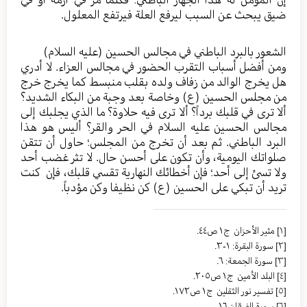
ضيق يبحث عن السبب ليرفع العلة فيرتفع المعلول.
الشعور بالبرد الباطني في مجالس الحسين (عليه السلام)
ومن أفضل أسباب التقرب الحضور في مجالس العزاء. لا أدري
هل يخرج الوالد من زفاف ولده بقلب منبسط كما يخرج خرج
من مجلس الحسين (ع) وخاصة بعد وجبة من البكاء الشديد؟
ألا ترى في قلبك برداً؟ ألا ترى فيه حلاوة؟ ما الذي يجلبك إلى
مجالس الحسين عليه السلام في الحر والقر؟ أليس هو هذا
البرد الباطني. ثم بعد أن تخرج من المجلس؛ حاول أن تتقن
صلواتك اليومية، وأن تكون على أحسن حال. لا تثر غضب أحد
ولا تسئ إلى أحد؛ فإن أخطائك النهارية تقسي قلبك، فإن كنت
تريد أن تبكي على الحسين (ع) كن نظيفا وكن مؤدباً.
[١]
مثیر الأحزان ج١ ص٤٤.
[٢]
سورة البقرة: ١-٣.
[٣]
سورة الجمعة: ٦.
[٤]
البلد الأمین ج١ ص٢٠٥.
[٥]
تفسير نور الثقلين ج١ ص١٧٢.
[٦]
سورة الفرقان ١٦.