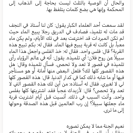
والحال أن الوصية بالثلث ليست بحاجة إلى الذهاب إلى
المحكمة وإنها هي بضع كلمات يتلفظ بها.
لقد سمعت أحد العلماء الكبار يقول: كان لنا أستاذ في النجف
قد مات له تلميذ، فصادف في الدريق رجلا يبيع الماء حيث
لم تكن المبردات قد اخترعت بعد في تك الأيام، ولم يكن ماء
معبأ. بل كانت له قربة يبيع فيها الماء. فقال له: بكم تبيع هذه
القربة؟ قال: فلس واحد. فقال له: خذ الفلس واجعل هذا الماء
سبيلاً عن روح فلان؛ أي تلميذه. يقول: أنه في عالم الرؤياء رأى
تلميذه في قصور لا تعد ولا تحصى. فسأل تلميذه وقال: هل
هذه القصور كلها لك؟ فلعل البعض منها أمانة أو هو مستأجر
فيها أو ما شابه ذلك كما في كدار الدنيا. قال: هذه القصور كلها
لي لا لغيري. فقال له أستاذه: من أين لك هذه القصور التي لا
تعد ولا تحصى؟ قال: لأزيدك عجباً فقد اشتريتها كلها بفلس
واحد. وأنت السبب في ذلك. أنسيت قبل أيام اشتريت قربة
ماء جعلتها سبيلاً؟ إن رب العالمين قبل هذه الصدقة وحولها
إلى ما ترى.
نعيم الجنة مما لا يمكن تصوره
ويقال: أن المرء في الجنة لا يستمتع بقصوره وحورياته