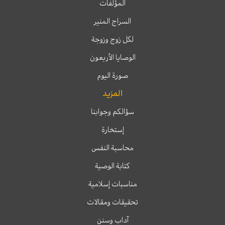
المؤلفات
السراج المنير
لكل زوج وزوجة
الوصايا الأربعون
صورة اليوم
المزيد
سؤالكم وجوابنا
إستخارة
محاسبة النفس
كتابة الوصية
مناسبات إسلامية
تحقيقات ومقالات
آداب وسنن