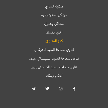
مكتبة السراج
من كل بستان زهرة
مشاكل وحلول
اختبر نفسك
كنز الفتاوىٰ
فتاوى سماحة السيد الخوئي
ره
فتاوى سماحة السيد السيستاني
دام ظله
فتاوى سماحة السيد الخامنئي
دام ظله
أحكام تهمّك
T
T
I
F
e
w
n
a
l
i
s
c
e
t
t
e
g
t
a
b
r
e
g
o
a
r
r
o