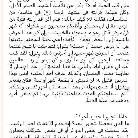
على قيد الحياة أم لا؟ وكان من تلاميذ الشهيد الصدر الأول،
وكان مهذبا. فرأيته في مشهد الرضا (ع) في مناسبة من
المناسبات، فقلت له: كيف حالك؟ فلم أكن قد رأيته فترة من
الزمن. فقال لي مشتكيا وأظنكم تتعجبون من شكواه: أنه ظهر
فيَّ مرض قاتل وهو ما يسمونه بالخبيث – وإن كان هذا المرض
بالنسبة إلى البعض نعمة – فأخذوا مني عينة للمختبر ليتبينوا
هل أنه مرض حميد أم خبيث؟ يقول: فتفاجئت يا شيخ عندما
علمت أن المرض ظهر حميداً،و أحزنني ذلك. يقول: لقد كنت
مستعدا للرحيل لكي أرى ما أرى، ولكن يبدو أن رب العالمين
أمد في عمري أياما وليالي. ما هذا المنطق؟ إن هذا الإنسان لا
تطاوعه نفسه العصيان. وكذلك أعرف أحد العلماء ابتلي بهذا
المرض، فقيل له: لن تعيش إلا بضعة أشهر أو سنة. فكان يفتخر
ويقول: أنا عندي مهلة في هذا السنة لكي أجهز نفسي ولكنكم
أنتم سيفاجئكم الموت مفاجئة؛ فهنيئا لي..! ثم صفى أمره
وذهب من هذه الدنيا.
لماذا نتجاوز الحدود أحيانا؟
ما الذي يجعلنا نتجاوز الحد؟ إنه عدم الالتفات لعين الرقيب.
لقد سمعت في بعض الدوائر أو في بعض الشركات يجعلون
كاميرة وهمية مفصولة عن الخدمة لانضباط الموظفين.