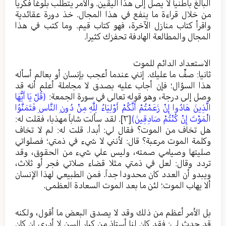
البالغ باطنياً لا يصل إلى هذا اليقين. والأمر يتطلب بلوغا فكريا
من خلال قراءة ما ينفع في هذا المجال. خذ دورة عقائدية
واقرأ كتاب منازل الآخرة، فهو كتاب قيم. وما كتب في هذا
المجال والمطالعة الهادفة تحفزك كثيرا.
الاستعداد الدائم للموت
ثانيا: صفِّ ما عليك. إنني عندما أعجب بإنسان أو بعالم أسأله
هذا السؤال؛ فإن أجاب عليه بصدق لا مجاملة أعلم أنه قد
وصل إلى درجة، وهو قوله تعالى في سورة الجمعة:
(قُلْ يَا أَيُّهَا
الَّذِينَ هَادُوا إِنْ زَعَمْتُمْ أَنَّكُمْ أَوْلِيَاءُ لِلَّهِ مِنْ دُونِ النَّاسِ فَتَمَنَّوُا
الْمَوْتَ إِنْ كُنْتُمْ صَادِقِينَ)
[٣]
. لقد سألت شاباً مهذبا، فقلت له:
هل تخاف من الموت؟ فقال لي: أبدا. قلت له: لم لا تخاف
وكلمة الموت مرعبة؟ قال: لأنني لا شيء في ذمتي؛ فصلواتي
صليتها وصيامي صمته، وليس علي شيء من الحقوق، وقد
تردد وقال: لعل في ذمتي مثلا قضاء صلاتي فجر أو ثلاث،
ويبدو أن العدد كان محدودا جداً. فمن الطبيعي لهذا الإنسان
ألا يهاب الموت؛ لئن ما بعد الموت السعادة العظمى.
بل الأمر أعظم من ذلك وقد لا يصدق البعض ما أقول، ولكنه
قد حدث لي: فقد كان لنا أستاذ من كبار السن لا أدري إن كان