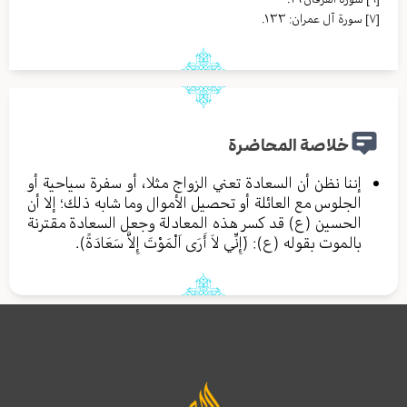
[٧]
سورة آل عمران: ١٣٣.
خلاصة المحاضرة
إننا نظن أن السعادة تعني الزواج مثلا، أو سفرة سياحية أو
الجلوس مع العائلة أو تحصيل الأموال وما شابه ذلك؛ إلا أن
الحسين (ع) قد كسر هذه المعادلة وجعل السعادة مقترنة
بالموت بقوله (ع): (َإِنِّي لاَ أَرَى اَلْمَوْتَ إِلاَّ سَعَادَةً).