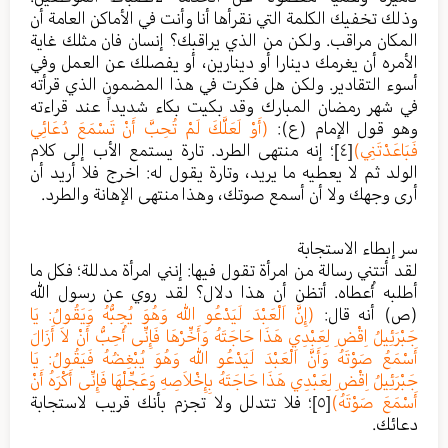
وذلك تخفيك الكلمة التي نقرأها أنا وأنت في الأماكن العامة أن
المكان مراقب. ولكن من الذي يراقبك؟ إنسان فان مثلك غاية
الأمره أن يغرمك دينارا أو دينارين، أو يفصلك عن العمل وفي
أسوء التقادير. ولكن هل فكرت في هذا المضمون الذي قرأته
في شهر رمضان المبارك وقد بكيت بكاء شديداً عند قراءته
وهو قول الإمام (ع):
(أَوْ لَعَلَّكَ لَمْ تُحِبَّ أَنْ تَسْمَعَ دُعَائِي
فَبَاعَدْتَنِي)
[٤]
؛ إنه منتهى الطرد. تارة يستمع الأب إلى كلام
الولد ثم لا يعطيه ما يريد، وتارة يقول له: اخرج فلا أريد أن
أرى وجهك ولا أن أسمع صوتك، وهذا منتهى الإهانة والطرد.
سر إبطاء الاستجابة
لقد أتتني رسالة من امرأة تقول فيها: إنني امرأة مدللة؛ فكل ما
أطلبه أُعطاه. أتظن أن هذا دلال؟ لقد روي عن رسول الله
(ص) أنه قال:
(إِنَّ اَلْعَبْدَ لَيَدْعُو الله وَهُوَ يُحِبُّهُ وَيَقُولُ: يَا
جَبْرَئِيلُ اِقْضِ لِعَبْدِي هَذَا حَاجَتَهُ وَأَخِّرْهَا فَإِنِّى أُحِبُّ أَنْ لاَ أَزَالَ
أَسْمَعُ صَوْتَهُ وَأَنَّ اَلْعَبْدَ لَيَدْعُو الله وَهُوَ يُبْغِضُهُ فَيَقُولُ: يَا
جَبْرَئِيلُ اِقْضِ لِعَبْدِي هَذَا حَاجَتَهُ بِإِخْلاَصِهِ وَعَجِّلْهَا فَإِنِّى أَكْرَهُ أَنْ
أَسْمَعَ صَوْتَهُ)
[٥]
؛ فلا تتدلل ولا تجزم بأنك قريب لاستجابة
دعائك.