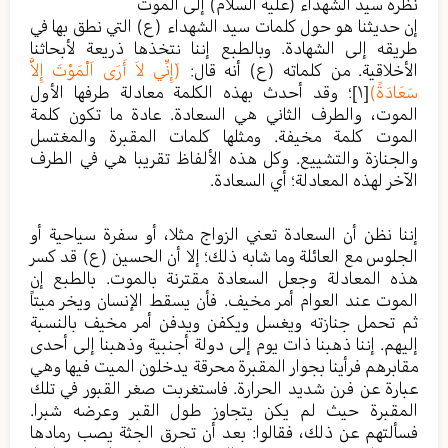
نظرة سيد الشهداء (عليه السلام) إلى الموت
إن حديثنا هو حول كلمات سيد الشهداء (ع) التي نطق بها في
طريقه إلى الشهادة. وبالطبع إننا نتخذها ذريعة لأبحاثنا
الأخلاقية. من كلماته (ع) أنه قال:
(َإِنِّي لاَ أَرَى اَلْمَوْتَ إِلاَّ
سَعَادَةً)
[١]
؛ وقد أحدث بهذه الكلمة معادلة طرفها الأول
الموت، والطرف الثاني هي السعادة. عادة ما تكون كلمة
الموت كلمة مخيفة. ومثلها كلمات المقبرة والمغتسل
والجنازة والتشييع. وكل هذه الألفاظ تقريبا هي في الطرف
الآخر لهذه المعادلة؛ أي السعادة.
إننا نظن أن السعادة تعني الزواج مثلا، أو سفرة سياحية أو
الجلوس مع العائلة وما شابه ذلك؛ إلا أن الحسين (ع) قد كسر
هذه المعادلة وجعل السعادة مقترنة بالموت. بالطبع إن
الموت عند العوام أمر مخيف. فأن يسقط الإنسان ويخر ميتاً
ثم تحمل جنازته ويغسل ويكفن ويدفن أمر مخيف بالنسبة
إليهم. إننا ذهبنا ذات يوم إلى دولة أجنبية وذهبنا إلى أحدى
مقابرهم فرأينا بجوار المقبرة محرقة يدخلون الميت فيها وهي
عبارة عن فرن شديد الحرارة. فاستغربت صغر القبور في تلك
المقبرة حيث لم يكن يتجاوز طول القبر وعرضه شبرا.
فسألتهم عن ذلك، فقالوا: بعد أن تحرق الجثة يصب رمادها