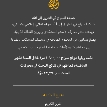
شبكة السراج في الطريق إلى الله
شبكة السراج في الطريق إلى الله؛ موقع ثقافي، إعلامي وتبليغي،
يهدف لنشر معارف الإسلام المحمّدي وترويج الثّقافة الدّينيّة،
يضمّ بساتين من المحتوى الهادف في مختلف المجالات، مضافا
إلى محاضرات ومؤلّفات سماحة الشّيخ حبيب الكاظمي.
تمّت زيارة موقع سراج ٤,٨٠٠,٠٠٠ مرة خلال الستة أشهر
الماضية، كما ظهر في نتائج البحث في محركات
البحث٢٢,٢٩٠,٠٠٠ مرّة.
منابع الحكمة
القرآن الكريم