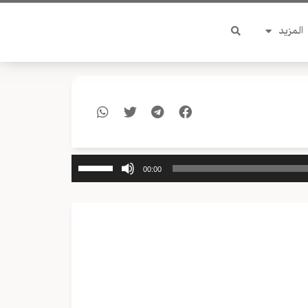
المزيد
استخدم
00:00
مفاتيح
الأسهم
أعلى/
أسفل
لزيادة
أو
خفض
مستوى