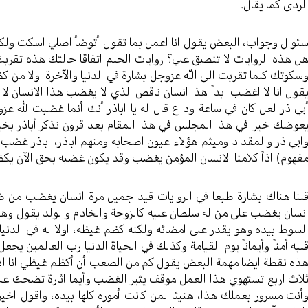
لردى كما يقال.
ئوال وجواب، البعض يقول انا اعمل بما تقول أتوضأ اصلي اسكت ولكن ق
ل هذه الروايات لا تنطبق علي؟ روايات الحلم اتفاقا حالتك هذه تقربك 
سكوتك كلما تقربت الى الله عزوجل بشارة في الدنيا والآخرة اولا من
قول انا لا اغضب ابداً هذا انسان ناقص الذي لا يغضب هذا الانسان لا 
بي ذر لعل كان في ساعة وداع قال له يا اباذر أنك أنما غضبت لله عز
عوضك خيرا في هذا المجلس في هذا المقام بعد قرون نذكر أباذر بخي
ابي ذر والمقداد وميثم هؤلاء عيون اصحابه ومنهم اباذر، اباذر غضب
فهوم) اذاً كلامنا الانسان المؤمن يغضب وقد يكون غضبه بحق الآن يكظ
لنا هناك بشارة طبعا في الروايات قيد جميل مرة انسان يغضب من ض
نسان يغضب على من له سلطان عليه كالزوجة والخادم والولد يقول وه
لسوط بيده وهو يقدر على امضائه ولكنه كظم غيظه، اولا له في الدنيا ج
لبه أمناً وأيماناً يوم القيامة وكذلك في الحياة الدنيا رب العالمين يجعل
ذه نقطة ايضا مهمة البعض يقول كم من الصعب أن أكظم غيظي انا الآن
لاث اربع تستهوي هذا العمل موقف يثير الغضب وأيما اثارة تضحك ع
أنت مسرور بعملك هذا، هنيئا لمن كانت أموره كلها بيده، واقول اخير