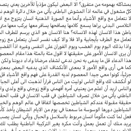
مشاكله بهمومه من متفرق؟ الا البعض ليكون مؤذياً للآخرين يعني يتص
لٌ مشغول في عالمه اذاً المشوش الباطني يأتي من خلال دائرة الوهم نح
ا نتعامل مع واقع الأشياء وأنما مع الصورة الذهنية انسان يتزوج مع 
لتلامس البدني يراها يسمع كلامها يصافحها يسافر معها يركب معها م
اطن هذا الانسان لهذه الانسانه؟ هنا الانسان هو الذي يرسم للطرف ا
عامل مع الطرف بأيجابية والا فلا والا كيف نفسر انسان يتعامل مع زو
اذا بذلك اليوم يوم الغضب ويوم الفوران على النفس وغيره اذاً القضية م
ن يرى الانسان الأمور على حقيقتها لا اقول مئة بالمئة هذا مقام المعص
ذا الدعاء قل ما يدعى به نحن ندعي لشفاء مرضانا واداء ديوننا ولكن هل
ما هي أرى واقع الأمور لا بمعنى الأنكشاف الذي يدعيه البعض بمعنى 
زئياً، كونوا معي جيدا المعصوم لديه القدرة على فهم واقع الأشياء قل 
و أنكشف لك واقع الناس لوليت من الناس فراراً لذهبت الى أعلى الج
الناس اريد أن اعلم من يعنيني أمره أفهمني واقع زوجتي واقع ولدي و
لباطني يأتي من خلال تصرف الشياطين في قلب الانسان في قلب الحقائ
قيقة مقبولة عندكم الشياطين تخصصها اتفاقا في عالم الوهم والخ
لشياطين دورها الوسوسة ما سمعنا في يوم من الايام الشيطان يأخذ كأس
عل لما كنت مأثوماً انسان مربوط بالسلاسل والحبال ويأتي انسان يصب ف
ريد منك أن تعمل بعمل وأنت مكره يغير التركيبة الباطنية يطلب لك
لايام يدخل معهد ويعمل وبعد سنتين ثلاث يصبح متخصصاً في فنه و