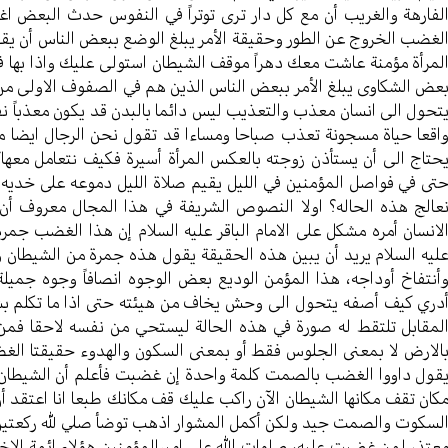
لفارهة والغريب أن مع كل دار ترى توتراً في النفوس حدث البعض اغ
لغضب الخروج عن الطور وحقيقة الأمر يبلغ الوضع ببعض الناس أن يقوم 
لمرأة مؤمنة عاشت معك دهراً موقف الشيطان استولى عليك واذا بها في
عض الشكاوى يبلغ الأمر ببعض الناس الذين هم في الصفوف الاولى من ب
تحول الى انسان معذب والتعذيب ليس دائما بالبدن قد يكون معذباً ن
اقعا حياة مسجونة تعذب صباحا ومساءا قد تقول نحن الرجال ايضا مع
حتاج الى أن يستأذن زوجته بالعكس المرأة أسيرة فكيف نتعامل معها
تى في فواصل المؤمنين في الليل يقيم صلاة الليل دموعه على خديه ول
عالج هذه الحاله؟ اولا النصوص الشريفة في هذا المجال معروف أن
لانسان أمره مشكل على الامام الباقر عليه السلام إن هذا الغضب جمرة
ليه السلام يريد أن يبين هذه الحقيقة يقول هذه جمرة من الشيطان ول
أنتفاخ أوداجه، هذا المؤمن الوديع بعض الوجوه انصافاً وجوه جمي
دري كيف أصفه يتحول الى وحش يخاف من هيئته حتى اذا ما تكلم بشيء 
لمقابل تلتقط له صورة في هذه الحالة ليستحي من نفسه لاحقا فم
الارض لا بمعنى الجلوس فقط أو بمعنى السكون والهدوء حقيقتا الغض
قول داووا الغضب بالصمت كلمة واحدة إن غضبت فأعلم أن الشيطان قد
كان تقف مكانها الشيطان الآن راكب عليك قف مكانك طبعا انا اعتقد
لسكوت والصمت جيد ولكن أكمل المشوار اذهب توضأ صلي لله ركعتين
عتذر لمن غضبت عليه، صلوات الله على اميرالمؤمنين هؤلاء ائمة الاخلاق