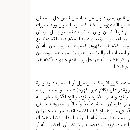
لبي يغلي غليان هل انا انسان فاسق هل انا منافق
من الله عزوجل اتفاقا كلما زاد الغليان وزاد صبرك
 كظم غيظاً انسان ليس الغضب دائما من باطل البعض
وزن له، اميرالمؤمنين عليه السلام عندما تحدث مع
وجل (كلام غير مفهوم) غضبك لله ارجوا من الله أن
ر اصحاب اميرالمؤمنين على رؤوسهم عمار وسلمان
 ولكن غضب لله عزوجل إن القوم خافوك (كلام غير
م غيضاً.
اغط كبير لا يمكنه الوصول أو الغضب عليه ومرة
و يقدر على (كلام غير مفهوم) غضب والغضب بيده
ائزة وله في الآخرة جائزة، جائزة الآخرة حشى الله
 في قلبه نورا يحشوه أمناً وأيماناً والمعروف اخواني
 في حال غليان كيف اكظم؟ اتفاقا جرب مرة مرتين
لى صاحبه تبتسم أمام الطرف المقابل تكظم غيظك
ا عندما تريد أن تغضب اولا انظر أن الغضب لله أو