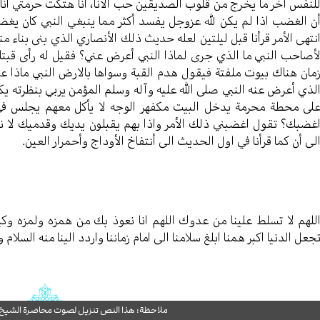
لنفس آخر ما يخرج من قلوب الصديقين حب الأنا، انا هتكت حرمتي انا
ن الغضب اذا لم يكن لله عزوجل يفسد أكثر مما ينبغي النبي كان ي
نتهى الأمر قرأنا قبل ليلتين لعله حديث ذلك الأنصاري الذي بنى بناء مت
أصاحب النبي ما الذي جرى لماذا النبي أعرض عني؟ فقيل له رأى قبت
مان هناك بيوت ملفتة فيقول هدم القبة وسواها بالارض النبي ماذا ع
لذي أعرض عنه النبي صلى الله عليه وآله وسلم المؤمن يربي بنظرته يكفي
لى محطة محرمة يدخل البيت مكفهر الوجه لا يأكل معهم يجلس في غرف
غضبك؟ تقول اغضبني ذلك الأمر واذا بهم يقبلون يديك وقدميك لا نعو
لى أن كما قرأنا في اول الحديث الى أنتفاخ الأوداج وأحمرار العين.
للهم لا تسلط علينا من عدوك اللهم انا نعوذ بك من همزه ولمزه وكي
جعل الدنيا اكبر همنا ابلغ سلامنا الى امام زماننا واردد الينا منه السلام
ملاحظة: هذا النص تنزيل لصوت محاضرة الشيخ حب