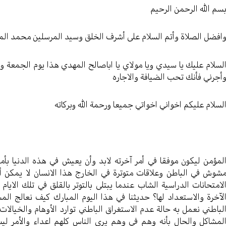
سم الله الرحمن الرحيم
افضل الصلاة وأتم السلام على أشرف الخلق وسيد المرسلين محمد الم
لسلام عليك يا سيدي ويا مولاي يا اباصالح المهدي هذا يوم الجمعة
أجرني فأنك تحب الضيافة والاجاره
لسلام عليكم اخواني اخواتي جميعا ورحمة الله وبركاته
لمؤمن ليكون موفقا في أمر آخرته لابد وأن يعيش في هذه الدنيا بأم
شوش في الباطن وعلاقات متوترة في الخارج هذا الانسان لا يمكن أن يس
لامتحانات الدراسية الشاب عندما يبتلى بالتوتر بالقلق في تلك الايا
لآخرة والاستعداد لها؟ حديثنا في هذا اليوم المبارك كيف نعالج ا
لباطني نعمل به حالة عدم الاستغراق الباطني توارد الأوهام والخيا
لمشاكل والحال بأنه وهم في وهم يرى الناس كلهم اعداء والأمر ل