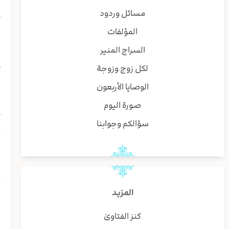
ب
مسائل وردود
ك
المؤلفات
ل
ا
السراج المنير
ب
لكل زوج وزوجة
ت
و
الوصايا الأربعون
أ
صورة اليوم
ه
ك
سؤالكم وجوابنا
ج
ل
و
ا
ح
ا
المزيد
ف
كنز الفتاوىٰ
ي
ا