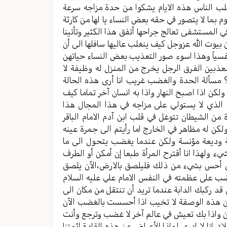
لب الناس هذه الايام يشكوا من حدة مزاجه سرعة
بما لا يتصور في حقه بعض النساء يا لها من كارثة
 المستشفى تعالج جراحها أتفق هذا الكثير وتأتينا
يوت الله عزوجل كيف ينغلب عاليها سافلها الى أن
فسياً وهذا اسوء صور التعذيب بعض النساء حياتهن
ذبين الفرق الرجل يخرج من المنزل له وظيفة لا
؟ مسألة الحدة والغضب غريب انا أرى هذه الحالة
كن اذا اصبح النهار واذا به انسان آخر تماما كيف
 الذي لا يستولي على مزاجه في هذا المجال هذا
 من الشيطان تتوغل في قلب ابن آدم الامام الباقر
كن له مظاهر في الخارج اما رأيتم الى جمرة عينه
لة وديعة مؤنسة ولكن عندما يغضب يتحول الى ما
ولهذا انا أقترح المرأة طبعا إن أمكن أو الطرف
ن أحس بشيء من ذلك فليلصق بالارض،الآن يلصق
ب على عظمته في النفس الامام علي عليه السلام
 ركبك الدابة عندما تريد أن تنتقل من مكان الى
 أن هذه الوصفة لا تخيب اذا أحسست بالغضب الآن
 واذا بك تعيش في عالم آخر لا غضب وترجع وأنت
 انا لا ادري لماذا الأعراض عن هذه القادة ائمتنا