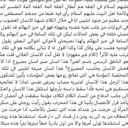
ليهم السلام في الفقه هم أبطال الفقه ائمة الفقه ائمة التفسير ائمة 
لائمة اهل البيت عليهم السلام رأي فيه طبعا من جدهم المصطفى مح
ند عظيم من جنود ابليس انا في خلال الكلام شبهنا الانسان الغضوب ب
ي الروايات من غلب عليه غضبه وشهوته فهو في حيز البهائم قد تقول 
صلي خلفه في بعض الحالات ليكن في تلك الساعة في حيز البهائم ولا ي
لساعة في حيز البهائم ولهذا نصيحتي لأخواني اخواتي البعض يقول
لوجيه غضب علي وقال كذا وكذا اقول له لا تبالي بكلامه هو في تلك
رتب عليه الأثر؟ (كلام غير مفهوم) لا تقل أنت الانسان الفلاني قلت
و الناطق الرسمي باسم الغير؟ هذا انسان صبر انسان مصروع اذا الانس
حش الانسان يحاسب المصروع؟ هذا انسان صرعه ابليس في تلك السا
لمخلصة المؤمنة هي التي تعالج زوجها بعض المؤمنات يأتين للشكوى 
ذا الرجل هذا الانسان اعتبريه مصاب بمرض نفسي لماذا لا تعالجيه 
ستقيم هي تحبه فأذا سقط داسته بأرجلها استثقل هذا الانسان والعك
لى جانب الدفاع عن النساء الكلام الكلام، مؤمنة سقطت في أحضان ا
أخذ قرار الأنفصال يأتينا في هذا المحراب يقول رأيت زوجتي على منكر
لمرأة إن خرجت من عندك هذه التي تتصل بالأجانب اذا خرجت من عن
لمطاف من يد الى يد ومن دار فساد الى دار فساد استنقذها هذه زوجت
ي استنقذها تولى أمرها والا من اول بادرة خطأ تبترها بتراً هذه مب