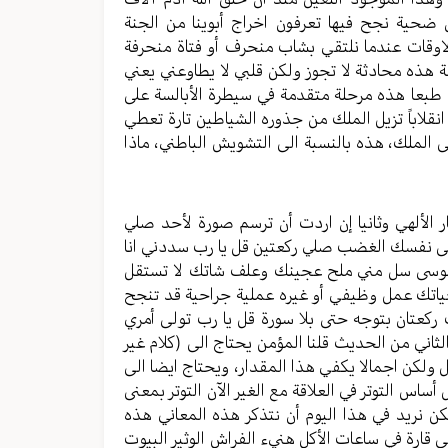
ل ضحية نجح فيها تعرفون اخراج أبوينا من الجنة
اوقات عندما نلتقي بشاب منحرف أو فتاة منحرفة
هذه محادثة لا تجوز ولكن قلبي لا يطاوعني يعني
طبعا هذه مرحلة متقدمة في سيطرة الأبالسة على
انقلاباً تزيل الملك من جذوره الشياطين تارة تعطي
الملك، هذه بالنسبة الى التشويش الباطني، ماذا
ار الألهي وثانيا إن اردت أن ترسم صورة لأحد صلي
لى نفسك الغضب صلي ركعتين قل يا رب سددني انا
يا موسى سل مني ملح عجينك وعلف شاتك لا تستقل
ياتك عمل وظيفي أو غيره عملية جراحية قد تنجح
ركعتان بتوجه حتى بلا سورة قل يا رب تولى أمري
ني من الحديث قلنا المؤمن يحتاج الى (كلام غير
 ولكن اجمالا يكفي هذا المقدار، ويحتاج ايضا الى
 أساس التوتر في العلاقة مع الغير الآن التوتر بمعنى
كن نريد في هذا اليوم أن نتذكر هذه المعاني هذه
ى قارة في ساعات الأكل هنيء الفراش الوثير البيوت