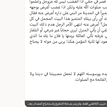
 قصر في حقي اذاً الغضب ليس لله عزوجل واعلموا
غضب صلوات الله عليه ولكن اذا غضب أغرض بوجهه
ميزاً في المدينة مر النبي على داره أعرض عنه فقال
ك أي رأى بيتك المتميز هذا البيت المجمل في كل
مل؟ أعرض عنه انتهى الأمر الرجل هدم ذلك البيت
 أن يأتي المنزل ليرى حجاباً غير شرعي أو التلفاز
ته تأتي العائلة برمتها يا فلان ما بك ما الذي
د لها ثانية المؤمن هكذا يربي من حوله لا يحتاج
ده ووسوسته اللهم لا تجعل مصيبتنا في ديننا ولا
 والفاتحة مع الصلوات.
يب الكاظمي فقط، ولم يمر بمرحلة التنقيح واستخراج المصادر بعد.