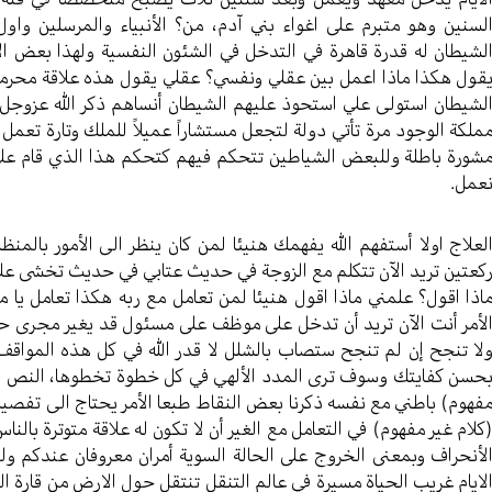
لسنين وهو متبرم على اغواء بني آدم، من؟ الأنبياء والمرسلين واو
لشيطان له قدرة قاهرة في التدخل في الشئون النفسية ولهذا بعض ال
قول هكذا ماذا اعمل بين عقلي ونفسي؟ عقلي يقول هذه علاقة محرمة 
لشيطان استولى علي استحوذ عليهم الشيطان أنساهم ذكر الله عزوجل 
ملكة الوجود مرة تأتي دولة لتجعل مستشاراً عميلاً للملك وتارة تعمل 
شورة باطلة وللبعض الشياطين تتحكم فيهم كتحكم هذا الذي قام على 
عمل.
لعلاج اولا أستفهم الله يفهمك هنيئا لمن كان ينظر الى الأمور بالمنظ
كعتين تريد الآن تتكلم مع الزوجة في حديث عتابي في حديث تخشى ع
اذا اقول؟ علمني ماذا اقول هنيئا لمن تعامل مع ربه هكذا تعامل 
لأمر أنت الآن تريد أن تدخل على موظف على مسئول قد يغير مجرى ح
لا تنجح إن لم تنجح ستصاب بالشلل لا قدر الله في كل هذه المواقف 
حسن كفايتك وسوف ترى المدد الألهي في كل خطوة تخطوها، النص الثا
فهوم) باطني مع نفسه ذكرنا بعض النقاط طبعا الأمر يحتاج الى تفصيل
كلام غير مفهوم) في التعامل مع الغير أن لا تكون له علاقة متوترة بالناس
لأنحراف وبمعنى الخروج على الحالة السوية أمران معروفان عندكم ول
لايام غريب الحياة مسيرة في عالم التنقل تنتقل حول الارض من قارة ال