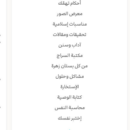
أحكام تهمّك
ا
معرض الصور
ا
ي
مناسبات إسلامية
ا
تحقيقات ومقالات
م
م
آداب وسنن
ن
مكتبة السراج
ا
من كل بستان زهرة
ر
مشاكل وحلول
م
ا
الإستخارة
و
كتابة الوصية
ب
م
محاسبة النفس
(
إختبر نفسك
ا
ا