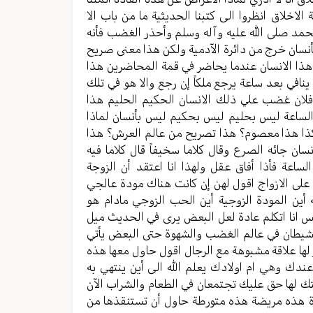
الاخلاق انظروا الى كتبنا الحديثية ما من باب الا
مد صلى الله عليه وآله وسلم وأحذر الغضب فأنه
أنسان خرج من دائرة الآدمية ولكن هذا معنى صريح
هذا الانسان عندما يحاضر في قمة المحاضرين هذا
نافي بعد ساعة يرجع ملكاً إن رجع والا هو في تلك
 فلان غضب علي ذلك الانسان الحكيم الحليم هذا
 الساعة ليس بحليم ليس بحكيم ليس بأنسان لماذا
 هكذا هذا معصوم؟ هذا تصريح من عالم العرش؟ هذا
ان جائه الصرع وقال كلاما سخيفاً قال كلاما فيه
عة فأذا أفاق عقل ولهذا انا اعتقد أن الزوجة
على الازواج اقول لهن إن كانت هناك مودة عالجي
أين المودة الزوجية أين الحب الزوجي مادام هو
س انا اتكلم عادة لعل البعض يرى في الحديث ميل
لشيطان في عالم الغضب والشهوة حتى البعض يأتي
 لها علاقة مشبوهة مع الرجال اقول حاول معها هذه
دك وهي ام اولادك يعلم الله الى أين ينتهي به
ك لها حق عليك تجتمعان في الطعام والشراب الآن
تلاة هذه مريضة هذه متورطة حاول أن تستنقذها من