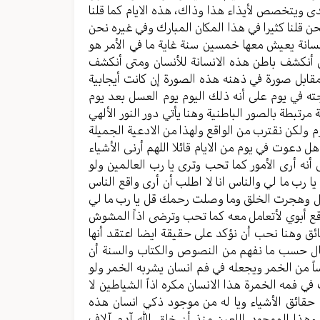
دى ويتخصص لأيذاء هذا وذاك، هذه الايام كما قلنا
ن قلنا كثيرا في هذا المكان المبارك وفي غيره نحن
انسانة يعيش معها خمسين سنة غاية ما في الأمر هو
تى أنكشف باطن هذه الانسانة للأنسان ومتى أنكشف
لمقابل صورة في ذهنه هذه الصورة إن كانت أيجابية
جته في يوم على أنه ذلك اليوم يوم العسل بعد يوم
رتبطة بالصور الباطنية وهنا يأتي دور النور الألهي
وم ولكن نقترب من الواقع ولهذا من الادعية الجميلة
 دعوت في يوم من الايام قائلا اللهم أرنى الأشياء
أنه أرى الأمور كما تحب وترى يا رب العالمين ولو
يا رب ما لي والناس انا لا اطلب أن أرى واقع الناس
بال وهجرت الخلق وما وصلت رحمك قل يا رب ما لي
اقع أبوي لأتعامل معه كما تحب وترضى اذاً المشوش
ق وهنا نحب أن نؤكد على حقيقة ايضا اعتقد أنها
يال حسب ما نفهم من النصوص والكتاب والسنة أن
اً من الخمر ويجعله في فم انسان يشربه الخمر ولو
ي فمه الخمرة هذا الانسان مكره اذاً الشياطين لا
 حقائق الأشياء ويا له من موجود ذكي انسان هذه
هذا الموجود اللعين منذ أن خلق الله آدم آلاف