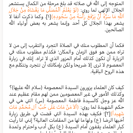
المتوجه إلى الله في صلاته قد بلغ مرحلة من الكمال يستشعر
الجلال الإلهي لما روي:
(لَوْ يَعْلَمُ اَلْمُصَلِّي مَا يَغْشَاهُ مِنْ جَلاَلِ
اَللَّهِ مَا سَرَّهُ أَنْ يَرْفَعَ رَأْسَهُ مِنْ سُجُودِهِ)
[١]
. وكما ذكرت آنفا لا
يشعر بهذا الجلال كل أحد وإنما يشعر به بعض أولياء الله
الصالحين.
فكما أن المطلوب منك في الصلاة التجرد والتقرب إلى من لا
تراه ممن هو فوق الزمان والمكان؛ فكذلم مطلوب منك في
الزيارة أن تكون كذلك أمام المزور الذي لا تراه. إنك في زيارة
المعصوم لا ترى إلا ضريحا ولكن بإمكانك أن تتجرد وتتكلم مع
هذه الروح الباقية.
كيف كان العلماء يزورون السيدة المعصومة (سلام الله عليها)؟
وكذلك الأمور في غير المعصومين ممن لهم مقام عظيم عند
الله عز وجل كالسيدة فاطمة المعصومة (س) التي هي في
حكم الشهيدة لما روي:
(أَلاَ مَنْ مَاتَ عَلَى حُبِّ آلِ مُحَمَّدٍ مَاتَ
شَهِيداً)
[٢]
؛ فكيف بهذه السيدة التي قضت في طريق زيارة
أخيها الرضا (ع) ولها ما لها من المقامات العالية؟ إنني انا رأيت
كبار العلماء يقفون أمام السيدة (ع) بكل أدب واحترام ولمدة
طويلة يتوجه فيها إلى روحها الباقية ويُخاطبها.