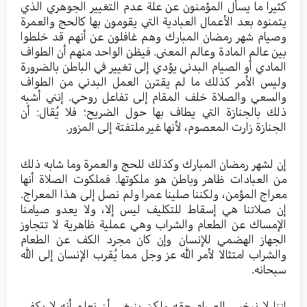
كثيرا ما يسأل المؤمنون عن علة عدم التغيير الجوهري الذي
يتمنوه بعد الأعمال العبادية التي يقومون بها كالحج والعمرة
وصيام شهر رمضان المبارك وهم غافلون عن أنهم قد خلطوا
بين عالم المادة وعالم المعنى. فيظن الواحد منهم أن الطواف
المادي أو الصيام البدني يؤدي إلى تغيير في الباطن بالضرورة
وليس الأمر كذلك ما لم يقترن العمل البدني من الطواف
والسعي والصلاة خلف المقام إلى تفاعل روحي. إنني أشبه
ذلك بالجنازة التي يطاف بها حول الضريح؛ فلا يُقال: أن
الجنازة زارت المعصوم، لأنها غير ملتفتة إلى المزور.
إن لشهر رمضان المبارك وكذلك للحج والعمرة وما شابه ذلك
من العبادات ظاهر وباطن هو ملكوتها. فملكوت الصلاة أنها
معراج المؤمن، ولكننا صلينا عمرا ولم نصل إلى هذا المعراج.
إن صلاتنا هي إسقاط للتكليف ليس إلا، ولا يعدو صيامنا
الإمساك عن الطعام والشراب وهي عملية ظاهرية لا تتجاوز
الجهاز الهضمي للإنسان وإن كان مجرد الكف عن الطعام
والشراب امتثالا لأمر الله عز وجل مما يُقرب الإنسان إلى الله
سبحانه.
إننا لا نبخس الصيام حقه ولكن ينبغي أن نعلم أنه لا يكفي