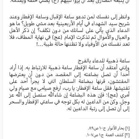
وانظر إلى نفسك لمن تدعو ساعة الإقبال وساعة الإفطار وعند
شريح سيد الشهداء في أيام الأربعينية بعد مشي طويل؟ ما هو
الدعاء الذي يأتي على لسانك من دون تكلف؟ إن ذكر الأهل
والعيال والأموال ثم تذكرت الإمام (عج) في نهاية المطاف، فلا
تعد نفسك من الأوفياء ولا تظننها حالة طيبة…!
ساعة ذهبية للدعاء بالفرج
وإنني أعتقد أن ساعة الإفطار ساعة ذهبية للارتباط به. إذا أراد
أحدا أن تصل بضاعته إلى المقصد من دون أن يعترضها
المفتشون، قرنها ببضاعة السلطان التي لا يجرأ أحد على
تفتيشها. فقل ساعة الإفطار: يا رب، ارفع صيامي مع صيام ولي
أمري (عج)؛ فإن هذه البضاعة إن شاءالله ستصل إلى الله عز
وجل. وكن من الداعين له بكل توجه في ساعتي الإفطار والسحر
إلى أن تصل إلى رتبة الداعين له.
[١]
بحار الأنوار ج١٠ ص٨٩.
[٢]
كشف الغمة ج١ ص١٠٧.