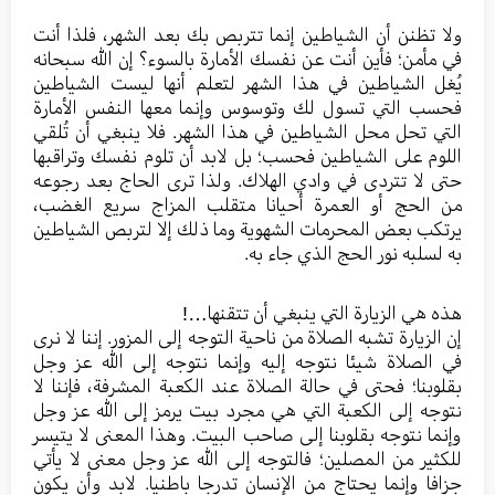
ولا تظنن أن الشياطين إنما تتربص بك بعد الشهر، فلذا أنت
في مأمن؛ فأين أنت عن نفسك الأمارة بالسوء؟ إن الله سبحانه
يُغل الشياطين في هذا الشهر لتعلم أنها ليست الشياطين
فحسب التي تسول لك وتوسوس وإنما معها النفس الأمارة
التي تحل محل الشياطين في هذا الشهر. فلا ينبغي أن تُلقي
اللوم على الشياطين فحسب؛ بل لابد أن تلوم نفسك وتراقبها
حتى لا تتردى في وادي الهلاك. ولذا ترى الحاج بعد رجوعه
من الحج أو العمرة أحيانا متقلب المزاج سريع الغضب،
يرتكب بعض المحرمات الشهوية وما ذلك إلا لتربص الشياطين
به لسلبه نور الحج الذي جاء به.
هذه هي الزيارة التي ينبغي أن تتقنها…!
إن الزيارة تشبه الصلاة من ناحية التوجه إلى المزور. إننا لا نرى
في الصلاة شيئا نتوجه إليه وإنما نتوجه إلى الله عز وجل
بقلوبنا؛ فحتى في حالة الصلاة عند الكعبة المشرفة، فإننا لا
نتوجه إلى الكعبة التي هي مجرد بيت يرمز إلى الله عز وجل
وإنما نتوجه بقلوبنا إلى صاحب البيت. وهذا المعنى لا يتيسر
للكثير من المصلين؛ فالتوجه إلى الله عز وجل معنى لا يأتي
جزافا وإنما يحتاج من الإنسان تدرجا باطنيا. لابد وأن يكون