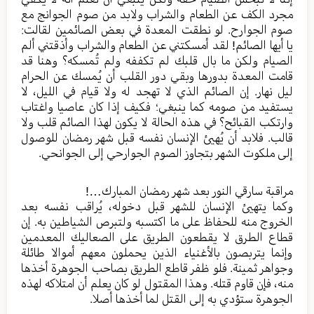
مجرد الكف عن الطعام والشراب ولابد من صوم الجوانج مع
صوم الجوارح. لو نطقت المعدة في بعض الصائمين لقالت:
يا أيها الصائم! لقد أمسكتني عن الطعام والشراب وأذقتني ألم
الصيام ولكن ما بال قلبك لم تكففه ولم تُمسكه؟ وهنا قد
قامت المعدة بدورها وبقي دور القلب أن يُمسك عن الحرام
ليل نهار. إن الصائم الذي لا تهجد له ولا قيام في الليل، لا
يستفيد من صومه كما ينبغي؛ فكيف إذا كان عاصيا واغتاب
وارتكب القبائح؟ في هذه الحالة لا يكون لهذا الصائم قلب ولا
قالب. فلابد أن يُهيئ الإنسان نفسه قبل شهر رمضان للوصول
إلى ملكوت الشهر بتجاوز الصوم الجوارحي إلى الجوانحي.
مراقبة سارقي النور بعد شهر رمضان المبارك…!
وكما يتهيئ الإنسان للشهر قبل دخوله، يُراقب نفسه بعد
الخروج منه للحفاظ على ما اكتسبه ولتبرص الشياطين به. إن
قطاع الطرق لا يقطعون الطريق على الصعاليك المعدمين
وإنما يتربصون بالأغنياء الذين يحملون معهم أموالا طائلة
وجواهر ثمينة. فلو ظفر قاطع الطريق بصاحب الجوهرة أخذها
منه، فإن قاوم قتله. وهذا المقتول لو كان يعلم أن امتلاكه لهذه
الجوهرة ستؤدي به إلى القتل لما أخذها أصلا.