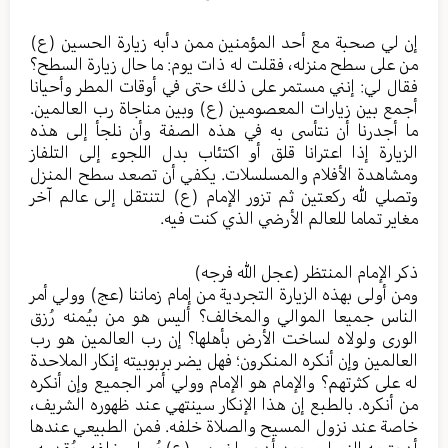
إن لي صحبة مع أحد المؤمنين ممن دأبه زيارة الحسين (ع)
من على سطح منزله، فقلت له ذات يوم: ما حال زيارة السطح؟
فقال لي: إنني مستمر على ذلك حتى في أوقات المطر وأحيانا
أجمع بين زيارات المعصومين (ع) وبين مناجاة رب العالمين.
ما أجدرنا أن نتأسى به في هذه الصفة وأن نلجأ إلى هذه
الزيارة إذا اعترانا قلق أو اكتئاب بدل اللجوء إلى التلفاز
ومشاهدة الأفلام والمسلسلات. يكفي أن تصعد سطح المنزل
وتصلي لله ركعتين ثم تزور الإمام (ع) لتنتقل إلى عالم آخر
مغاير تماما للعالم الأرضي الذي كنت فيه.
ذكر الإمام المنتظر (عجل الله فرجه)
ومن أولى بهذه الزيارة التجردية من إمام زماننا (عج) وولي أمر
الناس جميعا الموالي والمخالف؟ أليس هو من بيُمنه رُزق
الورى ولولاه لساخت الأرض بأهلها؟ إن رب العالمين هو رب
العالمين وإن أنكره المنكرون؛ فهل يضر بربوبيته إنكار الملاحدة
له على كثرتهم؟ والإمام هو الإمام وولي أمر الجميع وإن أنكره
من أنكره. بالطبع إن هذا الإنكار سينتهي عند ظهوره الشريف،
خاصة عند نزول المسيح والصلاة خلفه. فمن الطبيعي عندها
أن يتبعه النصارى بعد أن يروا نبيهم (ع) يُصلي خلفه ويُقدمه.