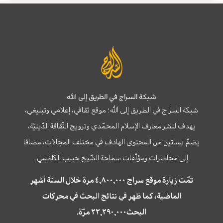
شبكة السراج في الطريق إلى الله
شبكة السراج في الطريق إلى الله؛ موقع ثقافي، إعلامي وتبليغي،
يهدف لنشر معارف الإسلام المحمّدي وترويج الثّقافة الدّينيّة،
يضمّ بساتين من المحتوى الهادف في مختلف المجالات، مضافا
إلى محاضرات ومؤلّفات سماحة الشّيخ حبيب الكاظمي.
تمّت زيارة موقع سراج ٤,٨٠٠,٠٠٠ مرة خلال الستة أشهر
الماضية، كما ظهر في نتائج البحث في محركات
البحث٢٢,٢٩٠,٠٠٠ مرّة.