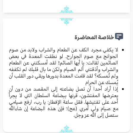
خلاصة المحاضرة
لا يكفي مجرد الكف عن الطعام والشراب ولابد من صوم
الجوانج مع صوم الجوارح. لو نطقت المعدة في بعض
الصائمين لقالت: يا أيها الصائم! لقد أمسكتني عن الطعام
والشراب وأذقتني ألم الصيام ولكن ما بال قلبك لم تكففه
ولم تُمسكه؟ لقد قامت المعدة بدورها وبقي دور القلب أن
يُمسك عن الحرام
إذا أراد أحدا أن تصل بضاعته إلى المقصد من دون أن
يعترضها المفتشون، قرنها ببضاعة السلطان التي لا يجرأ
أحد على تفتيشها. فقل ساعة الإفطار: يا رب، ارفع صيامي
مع صيام ولي أمري (عج)؛ فإن هذه البضاعة إن شاءالله
ستصل إلى الله عز وجل.