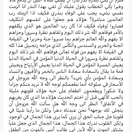
وفيرا يأتي الخطاب يقول عليك أن تفي بهذا النذر انا الزمت
نفسي بشيء يجب علي الوفاء بنذري فكيف اذا الزمك رب
العالمين مباشرة؟ هؤلاء هم جعلوا على انفسهم التكليف
فصاروا اوفياء فكيف اذا كان رب العالمين هو الذي يكلفهم
بالأمر فوقاهم الله شر ذلك اليوم ولقاهم نظرة وسرورا وجزاهم
الا يفهم والله العالم جزاهم بما صبروا جنة وحريرا في القيامة
الجنة والحرير والسندس والكأس الذي مزاجه زنجبيل هذا كله
في القيامة الا يفهم من قوله تعالى فوقاهم الله شر ذلك اليوم
ولقاهم نظرة وسرورا في الحياة الدنيا المؤمن في الحياة الدنيا
يعيش المسرة المؤمن في الحياة الدنيا يعيش الأرتياح ويعيش
قمة ما يقال بالسعادة سعادة الناس بالخمر والأفيون والنساء
وسعادة المؤمن بأي شيء؟ بالنظر الى وجه الله عزوجل في
الأسحار في صلواته أنما نطعمكم لوجه الله لا نريد منكم جزاءاً
ولا شكورا ويطعمون الطعام على حبه هؤلاء قلوبهم مليئة
بالحب الألهي قبل أن اختم الحديث هؤلاء ما الذي كان يغريهم
في الأنفاق؟ النظر الى وجه الله هل سألت الله عزوجل أن
يتجلى لك بوجهه؟ نحن عبدناه دهراً ولكن ما رأينا شيئا في
قلوبنا جل جناب الحق أن يرى كما يرى هذا الجمال في الوجود
ولكن القلوب تدرك هذا الجمال، هذا الجمال الذي جعل علياً
يشتاق الموت والله لأبن ابي طالب آنس بالموت من الطفل