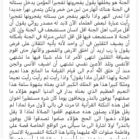
الجنة هو يخلقها يقول يفجرونها تفجيرا المؤمن يدخل بستانه
في الجنة هناك أنهار من لبن من خمر ولكن يتمنى نهراً جديدا
اذا تمنى النهر واذا بالنهر ينفجر من بستانه يفجرونها تفجيرا
رأيت عبارة لبعض العلماء الآن لابد له مصدر روائي يقول أن
أقل مراتب اهل الجنة اقل انسان مستضعف في الجنة وإن كان
الجنة لا مستضعف فيها قل اقل الناس منزلة في الجنة بأمكانه
أن يضيف الثقلين في آن واحد لأنه يأتيه الثقلان على فرض
يقول يا رب اريد أن اخلق الارض والقصور والأنهار حتى اقوم
بضيافة الثقلين انتهى الأمر اذا شاء شيئا فيها ما تشتهي
الأنفس وتلذ الأعين نفسي تشتهي أن اضيف الأنس والجن
منذ أن خلق الله آدم الى قيام القيامة ما المانع هذا نعيم
الجنة ولهذا القرآن ماذا يقول؟ واذا رأيت ثم رأيت رأيت نعيما
وملكا كبيرا هذا هو الملك الكبير الذي بعناه بشهوة ساعة هذا
النعيم العظيم الذي بعناه بدار في الدنيا المهم هؤلاء ما
صفتهم؟ يوفون بالنذر ويخافون يوما كان شره مستطيرا اخوان
لعل هذه النكتة القرآنية انا مرت في بالي لأول مرة لماذا لم
يقل هؤلاء يصلون هذه صفتهم اقاموا الصلاة لماذا لا يقل
هؤلاء ذهبوا الى الحج هؤلاء صاموا تصدقوا قال يوفون
بالنذر؟ اولا اشارة الى ما سيأتي من الواقع الخاصة قصة علي
وفاطمة صلوات الله عليهما وثانيا هنا النكتة التفسيرية الانسان
ملزم أن يفي بنذره نذر نذراً أن يصلي صلاة الليل أن يدفع مالاً