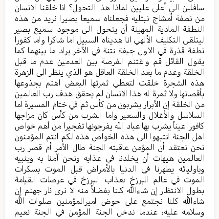
سافلين الى أعلى عليين لماذا هذا التحول؟ انا خلقنا الانسان
من نطفة أمشاج نبتليه فجعلناه سميعا بصيرا نريد من هذه
النطفة المادية المهينة أن يتحول الى موجود سميع بصير
ليتلقى التكليف الألهي انا هديناه السبيل اما شاكرا واما كفورا
نطفة قذرة في الاول جيفة نتنة في الآخر يراد ما بينهما كما
يقول القائل قم واغتنم الفرصة بين العدمين عدم ما قبل
الخلقة وعدم ما بعد الخلقة العاقل هو الذي ينظر الى الزهرة
هذه الشجرة خلقت لتعطي ثمرتها البعض اهتم بجذوعها
بأقصانها ولا ثمرة له هذا الانسان لم يحقق هدف رب العالمين
من الخلقة إن الأبرار يشربون من كأس ثم في ختام المسيرة اما
السلاسل والأغلال والسعير واما الشرب من كأس كان مزاجها
كافورا عيناً يشرب بها عباد الله يفرجونها تفجيرا من أهم خواص
اهل الجنة انتبهوا الى هذه الخواص هذه لكم انتم المؤمنون
نحن نعتقد أن المؤمن عاقبته الجنة طال الأمر أم قصر رب
العالمين هيهات أن يخلدنا في عذابه ونحن آمنا به وبنبيه
وباوليائه يطهرنا في الدنيا بالأمراض قبل الموت بسكرات
الموت في عالم البرزخ بعذاب البرزخ في عرصات القيامة
بطول الانتظار إن شاءالله كلنا بفضلاً منه لا نرى نار جهنم إن
شاءالله كلنا نجتمع على حوض اميرالمؤمنين صلوات الله
وسلامه عليه، عندما ندخل الجنة المؤمن في الجنة نعيم