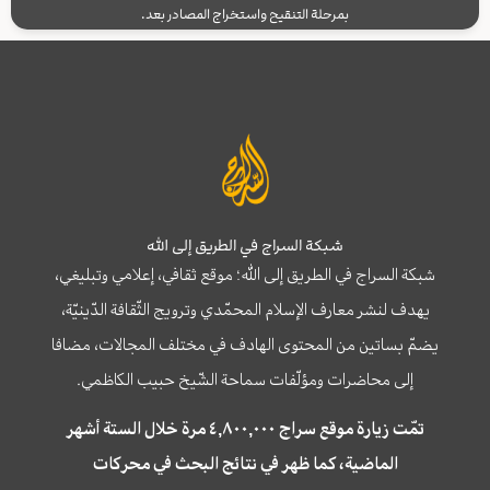
بمرحلة التنقيح واستخراج المصادر بعد.
شبكة السراج في الطريق إلى الله
شبكة السراج في الطريق إلى الله؛ موقع ثقافي، إعلامي وتبليغي،
يهدف لنشر معارف الإسلام المحمّدي وترويج الثّقافة الدّينيّة،
يضمّ بساتين من المحتوى الهادف في مختلف المجالات، مضافا
إلى محاضرات ومؤلّفات سماحة الشّيخ حبيب الكاظمي.
تمّت زيارة موقع سراج ٤,٨٠٠,٠٠٠ مرة خلال الستة أشهر
الماضية، كما ظهر في نتائج البحث في محركات