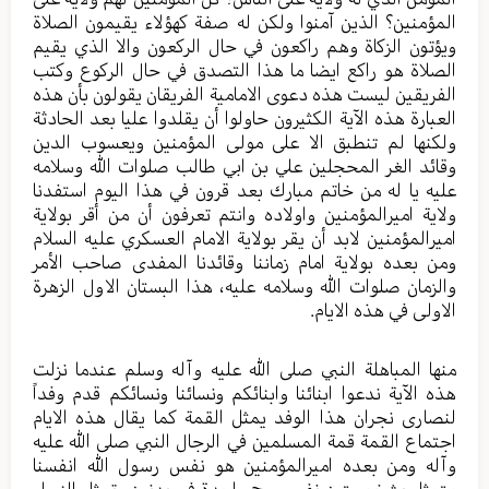
المؤمنين؟ الذين آمنوا ولكن له صفة كهؤلاء يقيمون الصلاة
ويؤتون الزكاة وهم راكعون في حال الركعون والا الذي يقيم
الصلاة هو راكع ايضا ما هذا التصدق في حال الركوع وكتب
الفريقين ليست هذه دعوى الامامية الفريقان يقولون بأن هذه
العبارة هذه الآية الكثيرون حاولوا أن يقلدوا عليا بعد الحادثة
ولكنها لم تنطبق الا على مولى المؤمنين ويعسوب الدين
وقائد الغر المحجلين علي بن ابي طالب صلوات الله وسلامه
عليه يا له من خاتم مبارك بعد قرون في هذا اليوم استفدنا
ولاية اميرالمؤمنين واولاده وانتم تعرفون أن من أقر بولاية
اميرالمؤمنين لابد أن يقر بولاية الامام العسكري عليه السلام
ومن بعده بولاية امام زماننا وقائدنا المفدى صاحب الأمر
والزمان صلوات الله وسلامه عليه، هذا البستان الاول الزهرة
الاولى في هذه الايام.
منها المباهلة النبي صلى الله عليه وآله وسلم عندما نزلت
هذه الآية ندعوا ابنائنا وابنائكم ونسائنا ونسائكم قدم وفداً
لنصارى نجران هذا الوفد يمثل القمة كما يقال هذه الايام
اجتماع القمة قمة المسلمين في الرجال النبي صلى الله عليه
وآله ومن بعده اميرالمؤمنين هو نفس رسول الله انفسنا
متمثل بشخصيتين نفس روح واحدة في بدنين وتمثل النساء