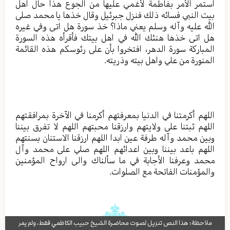
استمر الأمر بفاطمة لأغمي عليها من الجوع هذا حال اهل
بيت النبي فسائه ذلك فنزل جبرئيل وقال خذها يا محمد صلى
الله عليه وآله وسلم يعني ماذا؟ خذ سورة هل اتى وفي غيره
هل اتى خذها هنئك الله في اهل بيتك فأقرأه هذه السورة
المباركة سورة الدهر، افتخروا بأن على رئوسكم هذه القائمة
المنورة من علي واهل بيته وذريته.
اللهم أكرمتنا في الدنيا بمعرفتهم أكرمنا في الآخرة بمرافقتهم
اللهم ثبتنا على ولايتهم وارزقنا محبتهم اللهم لا تفرق بيننا
وبين محمد وآله طرفة عين ابدا اللهم ارزقنا الاستنان بسنتهم
اللهم باعد بيننا وبين اعدائهم اللهم صلي على محمد وآل
محمد وعرفنا الأجابة في ما سألناك والى ارواح المؤمنين
والمؤمنات الفاتحة مع الصلوات.
ملاحظة: هذا النص تنزيل لصوت محاضرة الشيخ حبيب الكاظمي فقط، ولم يمر