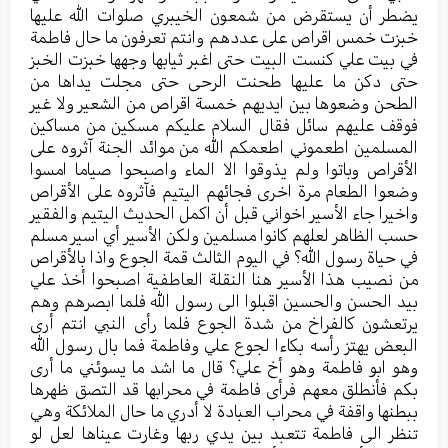
يضطر أن يستقرض من شمعون الخيبري صلوات الله عليها
خبزت خمس اقراص على عددهم وانتم تعرفون ما حال فاطمة
في بيت علي كنست البيت حتى اغبر ثيابها وجهها خبزت الخبز
حتى دكن ما عليها طحنت الرحى حتى مجلت يداها من
الطحن وضعوها بين ايديهم خمسة اقراص من الشعير ولا غير
فوقف عليهم سائل فقال السلام عليكم مسكين من مساكين
المسلمين اطعموني اطعمكم الله من موائد الجنة آثروه على
الأقراص وباتوا ولم يذوقوا الا الماء واصبحوا صياما امسوا
وضعوا الطعام مرة اخرى فجائهم اليتيم فآثروه على الأقراص
واخيرا جاء الأسير اخواني قبل أن اكمل الحديث اليتيم والفقير
حسب الظاهر لعلهم كانوا مسلمين ولكن الأسير أي اسير مسلم
في حياة رسول الله؟ في اليوم الثالث قمة الجوع واذا بالأقراص
من نصيب هذا الأسير هنا النقلة العاطفية اصبحوا أخذ علي
بيد الحسن والحسين اقبلوا الى رسول الله فلما ابصرهم وهم
يرتعشون كالفراخ من شدة الجوع فلما رأى النبي انتم أرى
البعض يهتز رأسه بكاءا لجوع علي وفاطمة فما بال رسول الله
وهو ابو فاطمة وهو أخ علي؟ قال ما اشد ما يسوئني ما أرى
بكم فأنطلق معهم فرأى فاطمة في محرابها قد التصق ظهرها
ببطنها واقفة في محراب العبادة لا أدري ما حال الملائكة وهي
تنظر الى فاطمة تتعبد بين يدي ربها وغارت عيناها لعل لو