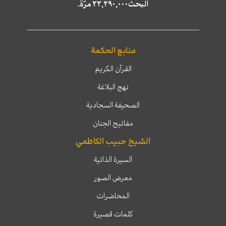
البحث٢٢,٢٩٠,٠٠٠ مرّة.
منابع الحكمة
القرآن الكريم
نهج البلاغة
الصحيفة السجادية
مفاتيح الجنان
الشيخ حبيب الكاظمي
السيرة الذاتية
معرض الصور
المحاضرات
كلمات قصيرة