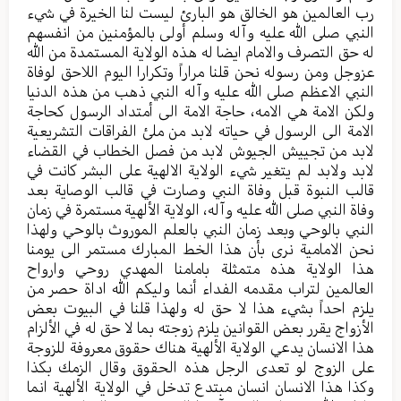
رب العالمين هو الخالق هو البارئ ليست لنا الخيرة في شيء
النبي صلى الله عليه وآله وسلم أولى بالمؤمنين من انفسهم
له حق التصرف والامام ايضا له هذه الولاية المستمدة من الله
عزوجل ومن رسوله نحن قلنا مراراً وتكرارا اليوم اللاحق لوفاة
النبي الاعظم صلى الله عليه وآله النبي ذهب من هذه الدنيا
ولكن الامة هي الامه، حاجة الامة الى أمتداد الرسول كحاجة
الامة الى الرسول في حياته لابد من ملئ الفراقات التشريعية
لابد من تجييش الجيوش لابد من فصل الخطاب في القضاء
لابد ولابد لم يتغير شيء الولاية الالهية على البشر كانت في
قالب النبوة قبل وفاة النبي وصارت في قالب الوصاية بعد
وفاة النبي صلى الله عليه وآله، الولاية الألهية مستمرة في زمان
النبي بالوحي وبعد زمان النبي بالعلم الموروث بالوحي ولهذا
نحن الامامية نرى بأن هذا الخط المبارك مستمر الى يومنا
هذا الولاية هذه متمثلة بامامنا المهدي روحي وارواح
العالمين لتراب مقدمه الفداء أنما وليكم الله اداة حصر من
يلزم احداً بشيء هذا لا حق له ولهذا قلنا في البيوت بعض
الأزواج يقرر بعض القوانين يلزم زوجته بما لا حق له في الألزام
هذا الانسان يدعي الولاية الألهية هناك حقوق معروفة للزوجة
على الزوج لو تعدى الرجل هذه الحقوق وقال الزمك بكذا
وكذا هذا الانسان انسان مبتدع تدخل في الولاية الألهية انما