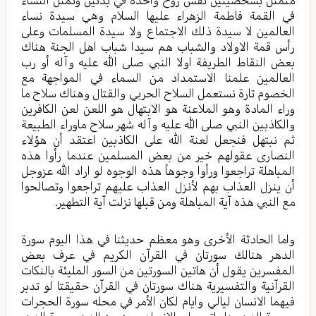
في القمة فاطمة الزهراء عليها السلام وهي سيدة نساء
العالمين لا سيدة ذلك الاجتماع ولا سيدة المسلمات وعلى
رأس قمة الاولاد والشباب هم سيدا شباب اهل الجنة هناك
بعض النقاط الطريفة اولا النبي صلى الله عليه وآله أو رب
العالمين علمنا الاستمداد من السماء في المواجهة مع
الخصوم تارة نستعمل السلاح الحربي والقتال وهناك سلاح ما
وراء المادة وهو الملاعنة هو الابتهال هو اللعن لعن الكافرين
والكاذبين النبي صلى الله عليه وآله شهر سلاح ماوراء الطبيعة
ثم نبتهل فنجعل لعنة الله على الكاذبين اعتقد أن هؤلاء
النصارى عقولهم خير من بعض المسلمين عندما رأوا هذه
المباهلة تراجعوا ورأوا وجوهاً هذه الوجوه لو اراد الله عزوجل
أن ينزل العذاب بهم لأنزل العذاب عليهم تراجعوا وتصالحوا
مع النبي هذه آية المباهلة ومن قبلها نزلت آية التطهير.
واما الحادثة الأخرى وهو معظم حديثنا في هذا اليوم سورة
الدهر هنالك سورتان في القرآن الكريم في عرف بعض
المفسرين يقول أن هاتين السورتين من السور المليئة بالنكات
القرآنية والتفسيرية هناك سورتان في القرآن حقيقتا لو تدبر
فيهما الانسان ليالي وايام لكان الأمر في محله سورة الحجرات