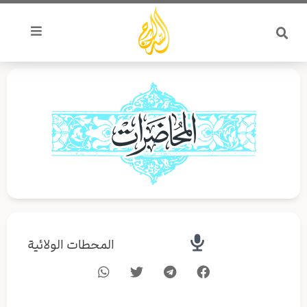
خطي
لى
لمحتوى
المحطات الولائية