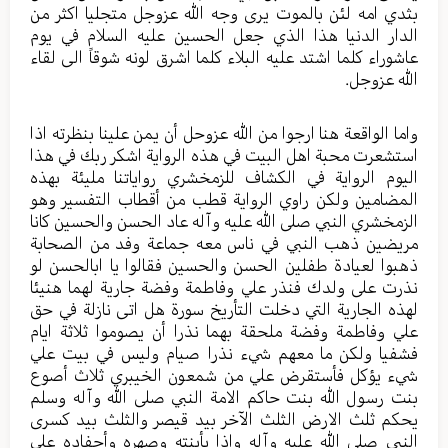
بثدي امه لئن بالموت يرى وجه الله عزوجل متجليا اكثر من
الدار الدنيا هذا الذي جعل الحسين عليه السلام في يوم
عاشوراء كلما اشتد عليه البلاء كلما اشرق لونه شوقاً الى لقاء
الله عزوجل.
واما الواقعة هنا ارجوا من الله عزوحل أن يمن علينا بنظرته اذا
استشعرت محبة اهل البيت في هذه الرواية اشكر ربك في هذا
اليوم الرواية في الكشاف للزمخشري رواياتنا مليئة بهذه
المضامين ولكن راوي الرواية قطب من أقطاب التفسير وهو
الزمخشري النبي صلى الله عليه وآله عاد الحسن والحسين كانا
مريضين ذهب النبي في ناس معه جماعة وفد من الصحابة
ذهبوا لعيادة طفلين الحسن والحسين فقالوا يا ابالحسن لو
نذرت على ولدك فنذر علي وفاطمة وفضة جارية لهما هنيئا
لهذه الجارية التي دخلت التأريخ سورة هل اتى نازلة في حق
علي وفاطمة وفضة ملحقة بهما نذرا أن يصوموا ثلاثة ايام
فشفيا ولكن ما معهم شيء نذرا صيام وليس في بيت علي
شيء يؤكل فأستقرض علي من شمعون الخيبري ثلاث أصوع
بنت رسول الله بنت حاكم الامة النبي صلى الله وآله وسلم
يحكم ثلث الارض الثلث الآخر بيد قيصر والثلث بيد كسرى
النبي صلى الله عليه وآله واذا بأبنته وصهره وأحفاده علي