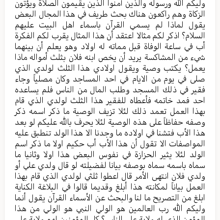
وليكم الله ورسوله والذين آمنوا الذين يقيمون الصلاة ويؤتون
الزكاة وهم راكعون هناك بحث طريف في هذا المجال البعض
يقول لماذا لم يسمي القرآن باسماء اهل البيت عليهم
السلام؟ اذكر لكم مثالا اعتقد أن هذا المثال يقرب لكم الفكرة
أب في ساعة الوفاة قبل مماته له اولاد وهو يعلم أن بينهما
شيء من المشاكسة يريد أن يخص ابنه فلان بثلث أمواله ماذا
يعمل؟ يكتب وصية ويقول اولادي هذا الثلث لولدي الذي
صلى في يوم من الايام في احد المساجد وكان مصلياً وجاء
فقير في ذلك المسجد وطلب المال من الناس فلم يساعده
احد فمد خاتمه فأعطاه للفقير هذا الثلث لولدي الذي قام
بهذا العمل تعمد ذلك لئلا تزيف الوصية ما ذكر اسمه ذكر
وصفه حفاظاً على هذه الوصية لئلا يحرف بالله عليكم لو بعد
هذا الأب فتشنا في اولاده ما وجدنا الا هذا الولد تنطبق عليه
المواصفات الا تقول أن هذا الأب أب حكيم اولا ما ذكر اسم
الولد لئلا يثير الحزازة في نفوس البعض هذا اولا وثانيا ما
سماه باسمه سماه بوصفه بيانا لفضيلته لو قال ولدي علي أو
ولدي فلان انتهى الأمر قال اعطوا ثلثي لولدي الذي قام بهذا
العمل بياناً لمكانته هذا أبلغ وقديما قالوا في البلاغة الكناية
ابلغ من التصريح ما لنا والبحث عن الأسماء القرآن يقول أنما
وليكم الله رب العالمين هو الولي النبي هو الولي من هذا
المؤمن الذي له ولاية على الناس؟ كل المؤمنين لهم ولاية على