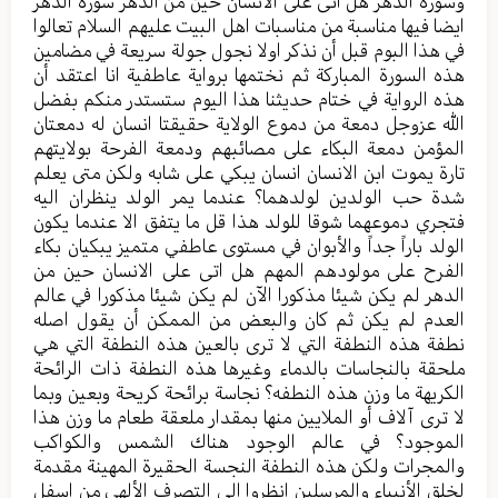
وسورة الدهر هل اتى على الانسان حين من الدهر سورة الدهر
ايضا فيها مناسبة من مناسبات اهل البيت عليهم السلام تعالوا
في هذا البوم قبل أن نذكر اولا نجول جولة سريعة في مضامين
هذه السورة المباركة ثم نختمها برواية عاطفية انا اعتقد أن
هذه الرواية في ختام حديثنا هذا اليوم ستستدر منكم بفضل
الله عزوجل دمعة من دموع الولاية حقيقتا انسان له دمعتان
المؤمن دمعة البكاء على مصائبهم ودمعة الفرحة بولايتهم
تارة يموت ابن الانسان انسان يبكي على شابه ولكن متى يعلم
شدة حب الولدين لولدهما؟ عندما يمر الولد ينظران اليه
فتجري دموعهما شوقا للولد هذا قل ما يتفق الا عندما يكون
الولد باراً جداً والأبوان في مستوى عاطفي متميز يبكيان بكاء
الفرح على مولودهم المهم هل اتى على الانسان حين من
الدهر لم يكن شيئا مذكورا الآن لم يكن شيئا مذكورا في عالم
العدم لم يكن ثم كان والبعض من الممكن أن يقول اصله
نطفة هذه النطفة التي لا ترى بالعين هذه النطفة التي هي
ملحقة بالنجاسات بالدماء وغيرها هذه النطفة ذات الرائحة
الكريهة ما وزن هذه النطفه؟ نجاسة برائحة كريحة وبعين وبما
لا ترى آلاف أو الملايين منها بمقدار ملعقة طعام ما وزن هذا
الموجود؟ في عالم الوجود هناك الشمس والكواكب
والمجرات ولكن هذه النطفة النجسة الحقيرة المهينة مقدمة
لخلق الأنبياء والمرسلين انظروا الى التصرف الألهي من اسفل