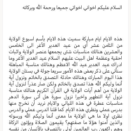
السلام عليكم اخواني اخواتي جميعا ورحمة الله وبركاته
هذه الايام ايام مباركة سميت هذه الايام بأسم اسبوع الولاية
من الثامن عشر أي من عيد الغدير الأغر الى الخامس
والعشرين هنالك مناسبات شتى يجمعها عنصر الولاية واثبات
احقية وعظمة اهل البيت عليهم السلام عيد الغدير الأغر وما
ادراك عيد الغدير عيد الله الاعظم وهنالك مناسبة المباهلة
سنأتي على ذكر بعض هذه الأمور سريعا جولة في بستان الولاية
هذا اليوم المبارك وهنالك حادثة التصدق بالخاتم ونزول آية
أنما وليكم الله هذا تصدق بالخاتم ولكن صار عذراً لنزول آية
الولاية من أهم آيات الولاية في القرآن الكريم هنالك مناسبة
نزول آية التطهير واخيرا نزول سورة هل أتى سورة الدهر
مناسبات عطرة في هذه الليالي والايام نريد أن نخرج منها
بدرس عملي ونظري هذه الايام كما قلنا الدرس عملي والدرس
نظري اولا ما هي الولاية ما معنى أنما وليكم الله ورسوله
والذين آمنوا هؤلا ما صفتهم؟ يقيمون الصلاة ويؤتون الزكاة
وهم راكعون رب العالمين أولى بالتصرف بالأنسان من نفسه