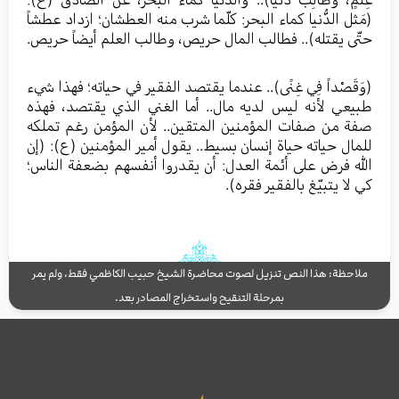
(مَثل الدُّنيا كماء البحر: كلّما شرب منه العطشان؛ ازداد عطشاً
حتّى يقتله).. فطالب المال حريص، وطالب العلم أيضاً حريص.
(وَقَصْداً فِي غِنًى).. عندما يقتصد الفقير في حياته؛ فهذا شيء
طبيعي لأنه ليس لديه مال.. أما الغني الذي يقتصد، فهذه
صفة من صفات المؤمنين المتقين.. لأن المؤمن رغم تملكه
للمال حياته حياة إنسان بسيط.. يقول أمير المؤمنين (ع): (إن
الله فرض على أئمة العدل: أن يقدروا أنفسهم بضعفة الناس؛
كي لا يتبيّغ بالفقير فقره).
ملاحظة: هذا النص تنزيل لصوت محاضرة الشيخ حبيب الكاظمي فقط، ولم يمر
بمرحلة التنقيح واستخراج المصادر بعد.