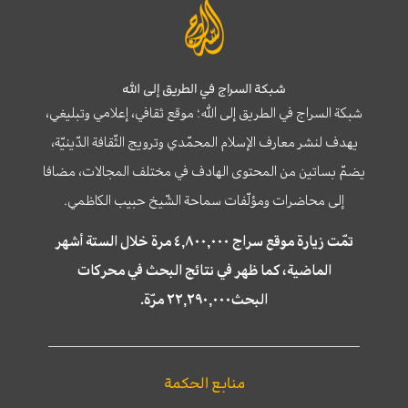
شبكة السراج في الطريق إلى الله
شبكة السراج في الطريق إلى الله؛ موقع ثقافي، إعلامي وتبليغي،
يهدف لنشر معارف الإسلام المحمّدي وترويج الثّقافة الدّينيّة،
يضمّ بساتين من المحتوى الهادف في مختلف المجالات، مضافا
إلى محاضرات ومؤلّفات سماحة الشّيخ حبيب الكاظمي.
تمّت زيارة موقع سراج ٤,٨٠٠,٠٠٠ مرة خلال الستة أشهر
الماضية، كما ظهر في نتائج البحث في محركات
البحث٢٢,٢٩٠,٠٠٠ مرّة.
منابع الحكمة