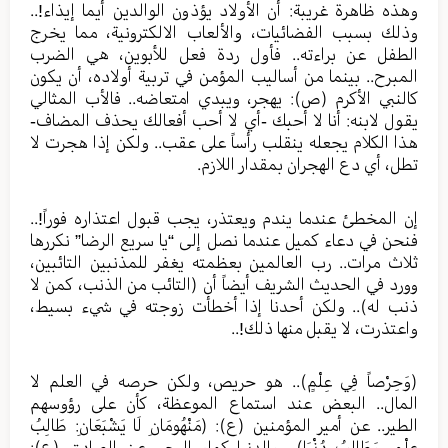
وهذه ظاهرة غريبة: أن الأولاد يؤذون الوالدين أيما إيذاء!..
وذلك بسبب الفضائيات، والألعاب الالكترونية، مما يخرج
الطفل عن براءته.. فأول ردة فعل للأبوين، هي الضرب
المبرح.. بينما من أساليب المؤمن في تربية أولاده، أن يكون
كالنبي الأكرم (ص): يهجر، ويبدي امتعاضه.. فالأب المثالي
يقول لابنه: أنا لا أحبك -أي لا أحب أفعالك يحذف المضاف-
هذا الكلام يجعله ينقلب رأساً على عقب.. ولكن إذا هجرت لا
تطل، أي دع الهجران بمقدار اللازم.
إن المخطئ عندما يندم ويعتذر، يجب قبول اعتذاره فوراً!..
فنحن في دعاء كميل عندما نصل إلى “يا سريع الرضا” نكررها
ثلاث مرات.. رب العالمين بعظمته يغفر للمذنبين التائبين،
وورد في الحديث الشريف أيضاً أن (التائب من الذنب، كمن لا
ذنب له).. ولكن أحدنا إذا أخطأت زوجته في شيء بسيط،
واعتذرت، لا يقبل منها ذلك!..
(وَحِرْصاً فِي عِلْمٍ).. هو حريص، ولكن حرصه في العلم لا
المال.. البعض عند استماع الموعظة، كأن على رؤوسهم
الطير.. عن أمير المؤمنين (ع): (مَنْهُومَانِ لَا يَشْبَعَانِ: طَالِبُ
عِلْمٍ، وَطَالِبُ دُنْيَا).. والدنيا كماء البحر، عن الصادق (ع):