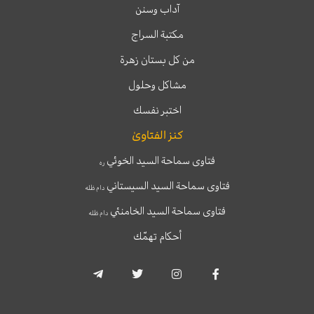
آداب وسنن
مكتبة السراج
من كل بستان زهرة
مشاكل وحلول
اختبر نفسك
كنز الفتاوىٰ
فتاوى سماحة السيد الخوئي
ره
فتاوى سماحة السيد السيستاني
دام ظله
فتاوى سماحة السيد الخامنئي
دام ظله
أحكام تهمّك
T
T
I
F
e
w
n
a
l
i
s
c
e
t
t
e
g
t
a
b
r
e
g
o