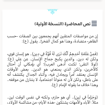
نص المحاضرة (النسخة الأولية)
إن من مواصفات المتقين أنهم يجمعون بين الصفات -حسب
الظاهر- متضادة، وهذا هو كمال الفخر!.. يقول (ع):
(فَمِنْ عَلَامَةِ أَحَدِهِمْ أَنَّكَ تَرَى لَهُ قُوَّةً فِي دِينٍ).. هو إنسان قوي،
ولكن له دين.. والدين يكبح جماح الإنسان.. عن علي (ع):
(لولا التقى؛ لكنت أدهى العرب)؛ أي بإمكاني أن أحتال
كالآخرين، ولكن الذي يمنعني هو الدين.. بعض الأوقات
الإنسان يعتقد أمراً ويجادل فيه، وأثناء الجدال يكتشف أنه
على باطل، ولكن لأن له عنواناً اجتماعياً، لا يتنازل عن موقفه..
وهذا خلاف ما يقوله الإمام (ع).
(وَحَزْماً فِي لِينٍ).. أي هو حازم، ولكنه في نفس الوقت لين..
مثلاً: الآباء والأمهات يشتكون -هذه الأيام- من مشاكسة الأولاد،