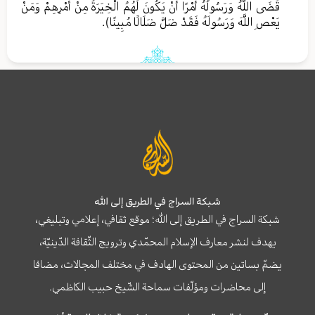
قَضَى اللَّهُ وَرَسُولُهُ أَمْرًا أَنْ يَكُونَ لَهُمُ الْخِيَرَةُ مِنْ أَمْرِهِمْ وَمَنْ
يَعْصِ اللَّهَ وَرَسُولَهُ فَقَدْ ضَلَّ ضَلَالًا مُبِينًا).
شبكة السراج في الطريق إلى الله
شبكة السراج في الطريق إلى الله؛ موقع ثقافي، إعلامي وتبليغي،
يهدف لنشر معارف الإسلام المحمّدي وترويج الثّقافة الدّينيّة،
يضمّ بساتين من المحتوى الهادف في مختلف المجالات، مضافا
إلى محاضرات ومؤلّفات سماحة الشّيخ حبيب الكاظمي.