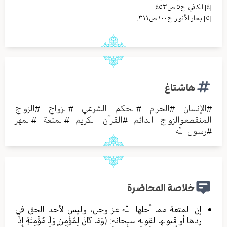
[٤]
الکافي ج٥ ص٤٥٣.
[٥]
بحار الأنوار ج١٠٠ ص٣١١.
هاشتاغ
#
الإنسان
#
الحرام
#
الحكم الشرعي
#
الزواج
#
الزواج
المنقطعوالزواج الدائم
#
القرآن الكريم
#
المتعة
#
المهر
#
رسول الله
خلاصة المحاضرة
إن المتعة مما أحلها الله عز وجل، وليس لأحد الحق في
ردها أو قبولها لقوله سبحانه: (وَمَا كَانَ لِمُؤْمِنٍ وَلَا مُؤْمِنَةٍ إِذَا