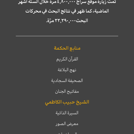
تمّت زيارة موقع سراج ٤,٨٠٠,٠٠٠ مرة خلال الستة أشهر
الماضية، كما ظهر في نتائج البحث في محركات
البحث٢٢,٢٩٠,٠٠٠ مرّة.
منابع الحكمة
القرآن الكريم
نهج البلاغة
الصحيفة السجادية
مفاتيح الجنان
الشيخ حبيب الكاظمي
السيرة الذاتية
معرض الصور