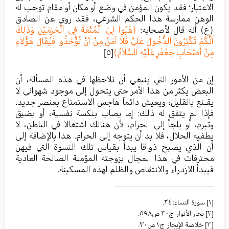
الاعتبار؛ فقد يكون المؤمن في وضع أو مكان أو مقام توجب له
الوهن ممارسة هذا الحكم الشرعي، فقد روي عن الصادق
(ع) أنه قال لأصحابه:
(هَبُوا لِيَ اَلْمُتْعَةَ فِي اَلْحَرَمَيْنِ وَذَلِكَ
أَنَّكُمْ تُكْثِرُونَ اَلدُّخُولَ عَلَيَّ فَلاَ آمَنُ مِنْ أَنْ تُؤْخَذُوا فَيُقَالَ هَؤُلاَءِ
مِنْ أَصْحَابِ جَعْفَرٍ عَلَيْهِ السَّلاَمُ)
[٥]
إن من الأمور التي ينبغي أن نلاحظها في هذه المسألة، أن
البعض يكثر من هذا الأمر حتى يتحول إلى موجود شهواني لا
يقـنع بالقليل، ويعيش دائماً هاجس الاستمتاع بعنصر جديد.
فإذا لم يتفق له ذلك: إما يصاب بنكسة نفسية، أو بضيق
وتبرم، أو يلجأ إلى الحرام، لأن هنالك اشتغالا في الباطن، لا
يطفيه الحلال، فلا بد أن يتوجه إلى الحرام. هذا بالإضافة إلى
أن الذي يصبح ذواقا يبدأ بقياس تلك النسوة التي فيهن
محترفات في هذا المجال بزوجته المؤمنة الصالحة العادية
فيبدأ الازدراء والانتقاص والظلم لهذه المسكينة.
[١]
سورة النساء: ٢٤.
[٢]
بحار الأنوار ج٣٠ ص٥٩٨.
[٣]
خلاصة الإیجاز ج١ ص٣٠.