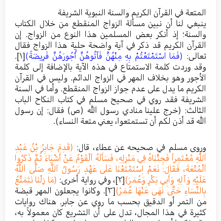
المتعة في القرآن الكريم والسنة النبوية الشريفة
ينبغي لنا أن نبين مسألة الزواج المنقطع من خلال الكتاب
والسنة؛ إذ أنكر بعض المسلمين هذا النوع من الزواج. إن
القرآن الكريم قد ذكر في آية واضحة حلية هذا الزواج فقال
تعالى:
(فَمَا اسْتَمْتَعْتُمْ بِهِ مِنْهُنَّ فَآتُوهُنَّ أُجُورَهُنَّ فَرِيضَةً)
[١]
.
وقد وردت كلمة الاستمتاع في هذه الآية بالإضافة إلى كلمة
الأجور وهو بخلاف المهر في الزواج الدائم. وليس في القرآن
الكريم ما يدل على عدم جواز الزواج المنقطع. وأما في السنة
الشريفة فقد روي في صحيح مسلم في كتاب النكاح الباب
الثالث: (خرج علينا منادي رسول الله (ص) فقال: إن رسول
الله قد أذن لكم أن تستمتعوا، يعني متعة النساء).
وروى مسلم في صحيحه عن عطاء، قال:
(قَدِمَ جَابِرُ بْنُ عَبْدِ
اَللَّهِ مُعْتَمِراً فَجِئْنَاهُ فِي مَنْزِلِهِ، فَسَأَلَهُ اَلْقَوْمُ عَنْ أَشْيَاءَ ثُمَّ ذَكَرُوا
اَلْمُتْعَةَ، فَقَالَ: نَعَمْ اِسْتَمْتَعْنَا عَلَى عَهْدِ رَسُولُ اَللَّهِ صَلَّى اَللَّهُ
عَلَيْهِ وَآلِهِ وَأَبِي بَكْرٍ وَعُمَرَ)
[٢]
، وفي رواية أخرى:
(مَا زِلْنَا نَتَمَتَّعُ
بِالنِّسَاءِ حَتَّى نَهَى عَنْهَا عُمَرُ)
[٣]
. وكانوا يجعلون المهر قبضة
من التمر أو الدقيق بحسب ما روي عن جابر. هناك روايات
كثيرة في هذا المجال، تدل على أن التشريع كان معمولاً به،