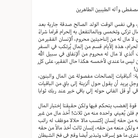
مستوى
الصوت.
مصفطی وآله الطیبین الطاهرین
ثر، وفي نفس الوقت الولد الصالح صدقة جاریة بعد
ال تزكي وتخمس وبالمالتفعل به إلحرام قراما شراءً
ي لا مال له من إلناحيتين محروم، ألإنسان الفقیر من
الحرام، هذه إلأیام قسم من إلمال یُرتکب في السفر
ت ألذي لا مال له محروم من ألإنفاق في سبیل الله
 لیس ما عندي لأخمسه هکذا حال الفقیر، علی کلٍ
ن!
ة؛ ألباقیات إلصالحات مفصولة عن المال والبنون،
جل یرید أن یقول حول ألزینة إلی باقٍ من الباقیات
ي أو قل الفاني حوله إلي باقي خیر عند ربك ثوابا
 قوة إلغضب یتحکم فیها ولکن حقیقتا إختبار المال
م فلن یُعیني واحده منه من ثلاث! أخذ مال من غیر
عه من حقه إنسان إکتسب مالا حلالا موظف له راتب
ه ولکن منعه من حقه، إنسان ثالث أخذ مالاً من حقه
ي ما هو إسراف وتبذیر أیضا وقع في فخ الشیطان