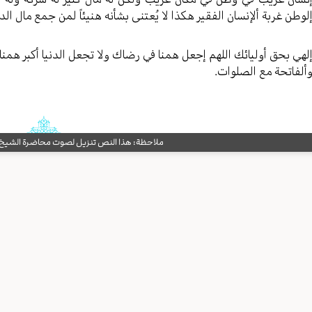
لوطن غربة ألإنسان الفقیر هکذا لا یُعتنی بشأنه هنیئاً لمن جمع مال الدن
لهي بحق أولیائك اللهم إجعل همنا في رضاك ولا تجعل الدنیا أکبر همنا و
ألفاتحة مع الصلوات.
ملاحظة: هذا النص تنزيل لصوت محاضرة الشيخ حب