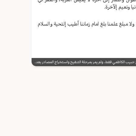
یا ونعیم إلآخرة.
لا مبلغ علمنا بلغ امام زماننا أطیب إلتحیة والسلام
يب الكاظمي فقط، ولم يمر بمرحلة التنقيح واستخراج المصادر بعد.