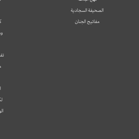
الصحيفة السجادية
مفاتيح الجنان
ك
وم
تفس
م
ا
لك
ال