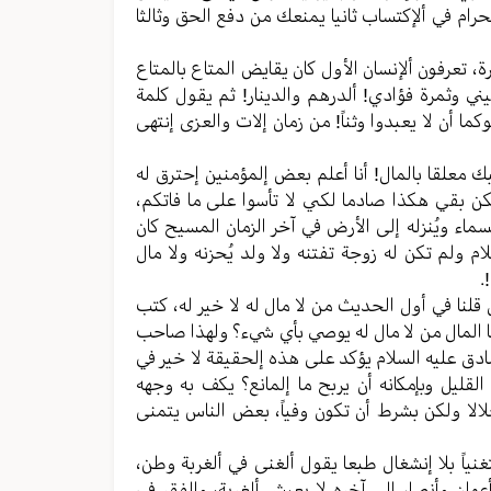
رام في ألإکتساب ثانیا یمنعك من دفع الحق وثالثا
، تعرفون ألإنسان الأول کان یقایض المتاع بالمتاع
ي وثمرة فؤادي! ألدرهم والدینار! ثم یقول کلمة
ا أن لا یعبدوا وثناً! من زمان إلات والعزی إنتهی
 معلقا بالمال! أنا أعلم بعض إلمؤمنین إحترق له
ن بقي هکذا صادما لکي لا تأسوا علی ما فاتکم،
اء ویُنزله إلی الأرض في آخر الزمان المسیح کان
لام ولم تکن له زوجة تفتنه ولا ولد یُحزنه ولا مال
.
 قلنا في أول الحدیث من لا مال له لا خیر له، کتب
نا المال من لا مال له یوصي بأي شيء؟ ولهذا صاحب
صادق علیه السلام یؤکد علی هذه إلحقیقة لا خیر في
لیل وبإمکانه أن یربح ما إلمانع؟ یکف به وجهه
الا ولکن بشرط أن تکون وفیاً، بعض الناس یتمنی
نیاً بلا إنشغال طبعا یقول ألغنی في ألغربة وطن،
ان وأنصار إلی آخره لا یعیش ألغربة، والفقر في