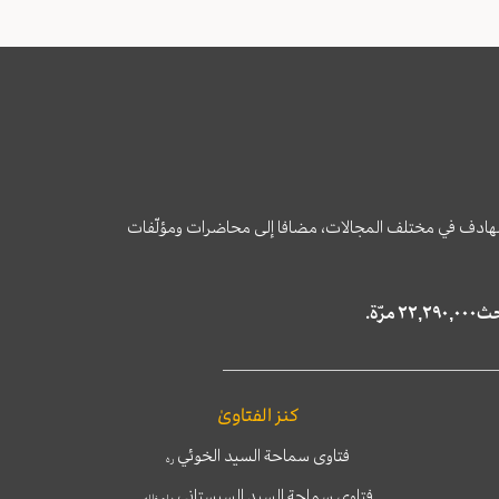
وى الهادف في مختلف المجالات، مضافا إلى محاضرات ومؤلّفات
كنز الفتاوىٰ
فتاوى سماحة السيد الخوئي
ره
فتاوى سماحة السيد السيستاني
دام ظله