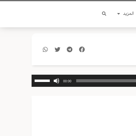
المزيد
استخدم
00:00
مفاتيح
الأسهم
أعلى/
أسفل
لزيادة
أو
خفض