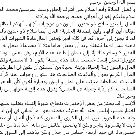
سم الله الرحمن الرحیم
أفضل الصلاة وأتم السلام علی أشرف إلخلق وسید المرسلین محمد ال
لام علیکم إخواني أخواتي جمیعا ورحمة الله وبرکاتة
لمال والبنون سلاح ذو حدین، البنون من موجبات ألإلهاء ألهکم التکا
وتك، أين ألإلهاء وأين إلصدقة إلجارية؟ المال أیضا سلاح ذو حدین بألم
ما لا یجوز إلی آخره، کما في کلام أمیرالؤمنین المال مادة الشهوات ألذ
احیة لیس له ما یُشغله یرید أن یفعل حراما مثلا لا یجد مالا یفعل به 
لفقیر لا یسافر مثلا إلا إلی بلدان إلطاعة هذه الأیام، وفي نفس الوق
زوجل! نسئل إنسانا خمست مالك هذه إلسنة؟ یقول لا، لا معصیة ولکن
لمال والبنون زینة إلحیاة، وزینة الحیاة من ألممکن أن یکون في الطریقی
لقرآن الکریم یقول وألباقیات الصالحات هنا سئوال وجواب لفته قرآنی
لباقیات الصالحات مترتب علی المال والبنون وبعبارة أخری کأن الله عزو
لصالحات، کم إلآیة جمیلة في المعنی؟ یقول هذه إلزینة حولها إلی باق
خیر أملا.
لإنسان قد یجتاز من بعض ألإختبارات بنجاح، شهوة إلنساء یتغلب علیها
ختبار عسیر، إبلیس لعنه الله یعترف بخطته یقول ما أعیاني في إبن آد
ِله، هذه الحروب بین الدول الکبری والصغری کله لأجل ألمال، أو من
ابت لا یقامر ولا یتاجر ولکن لا یخمس ألفائض من ماله، أخذ مالا من حل
مس ماله في جیبه أربعه أخماس مال حلال ولکن یذهب إلی السوق یشتر