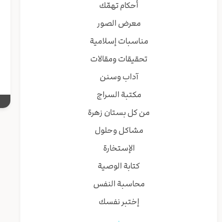
أحكام تهمّك
إ
معرض الصور
إ
مناسبات إسلامية
و
تحقيقات ومقالات
آداب وسنن
مكتبة السراج
من كل بستان زهرة
مشاكل وحلول
الإستخارة
كتابة الوصية
محاسبة النفس
إختبر نفسك