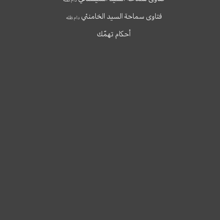
فتاوى سماحة السيد الخامنئي
دام ظله
أحكام تهمّك