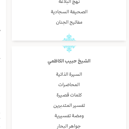
نهج البلاغة
ب
و
الصحيفة السجادية
س
مفاتيح الجنان
ا
م
ل
ن
ا
ع
الشيخ حبيب الكاظمي
ا
ا
السيرة الذاتية
ا
المحاضرات
ا
و
كلمات قصيرة
أ
تفسير المتدبرين
ا
ح
ومضة تفسيرية
ث
جواهر البحار
خ