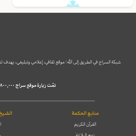
شبكة السراج في الطريق إلى الله؛ موقع ثقافي، إعلامي وتبليغي، يهدف ل
تمّت زيارة موقع سراج ٤,٨٠٠,٠٠٠ مرة خلال الستة أشهر الماضية، كما ظهر في نتائج البحث في محركات البحث٢٢,٢٩٠,٠٠٠ مرّة.
منابع الحكمة
الشيخ
القرآن الكريم
ا
نهج البلاغة
م