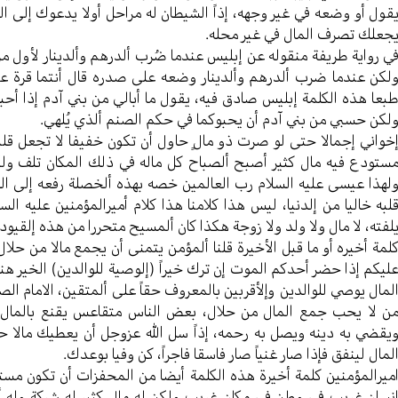
قول أو وضعه في غیر وجهه، إذاً الشیطان له مراحل أولا یدعوك إلی الح
جعلك تصرف المال في غیر محله.
ي روایة طریفة منقوله عن إبلیس عندما ضُرب ألدرهم وألدینار لأول مرة
لکن عندما ضرب ألدرهم وألدینار وضعه علی صدره قال أنتما قرة عین
بعا هذه الکلمة إبلیس صادق فیه، یقول ما أبالي من بني آدم إذا أحبوکم
لکن حسبي من بني آدم أن یحبوکما في حکم الصنم ألذي یُلهي.
خواني إجمالا حتی لو صرت ذو مالٍ حاول أن تکون خفیفا لا تجعل قلبك
ستودع فیه مال کثیر أصبح ألصباح کل ماله في ذلك المکان تلف ولک
لهذا عیسی علیه السلام رب العالمین خصه بهذه ألخصلة رفعه إلی السم
لبه خالیا من إلدنیا، لیس هذا کلامنا هذا کلام أمیرالمؤمنین علیه الس
لفته، لا مال ولا ولد ولا زوجة هکذا کان ألمسیح متحررا من هذه إلقیود!
لمة أخیره أو ما قبل الأخیرة قلنا ألمؤمن یتمنی أن یجمع مالا من حلال
لیکم إذا حضر أحدکم الموت إن ترك خیراً (إلوصية للوالدین) الخیر ه
لمال یوصي للوالدین وإلأقربین بالمعروف حقاً علی ألمتقین، الامام ال
ن لا یحب جمع المال من حلال، بعض الناس متقاعس یقنع بالمال الق
یقضي به دینه ویصل به رحمه، إذاً سل الله عزوجل أن یعطیك مالا حل
لمال لینفق فإذا صار غنیاً صار فاسقا فاجراً، کن وفیا بوعدك.
میرالمؤمنین کلمة أخيرة هذه الکلمة أیضا من المحفزات أن تکون مستغ
نسان غریب في وطن في مکان غریب ولکن له مال کثیر له شرکة وله أعو