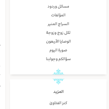
ی
مسائل وردود
ی
المؤلفات
ف
و
السراج المنير
ط
لكل زوج وزوجة
و
إ
الوصايا الأربعون
م
صورة اليوم
و
ق
سؤالكم وجوابنا
ی
ک
ع
ا
م
و
المزيد
ا
كنز الفتاوىٰ
ا
إ