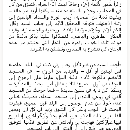
زائراً لقبور الأئمة (ع)، وحاجّاً لبيت الله الحرام. فتفرّق من كان
في المجلس، وحضر للاستفادة منه – وكانوا أزيد من مائة –
وبقيت ثلاثة من أصحابه، أرباب الورع والسداد البالغين إلى
رتبة الاجتهاد. فتوجّه المحقّق الأيّد إلى جناب السيد وقال:
إنكم فُزتم، وحُزتم مرتبة الولادة الروحانية والجسمانية، وقرب
المكان الظاهري والباطني. فتصدّقوا علينا بذكر مائدة من
موائد تلك الخوان، وثمرة من الثمار التي جنيتم من هذه
الجنان، كي تنشرح به الصدور، وتطمئن به القلوب.
فأجاب السيد من غير تأمّل، وقال: إني كنت في الليلة الماضية
قبل ليلتين أو أقل – والترديد من الراوي – في المسجد
الأعظم بالكوفة لأداء نافلة الليل، عازماً على الرجوع إلى
النجف في أول الصبح؛ لئلا يتعطّل أمر البحث والمذاكرة –
وهكذا كان دأبه في سنين عديدة – فلما خرجتُ من المسجد
أُلقي في روعي الشوق إلى مسجد السهلة، فصرفتُ خيالي
عنه، خوفاً من عدم الوصول إلى البلد قبل الصبح، فيفوت
البحث في اليوم.. ولكن كان الشوق يزيد في كلّ آنٍ، ويميل
القلب إلى ذلك المكان. فبينا أقدّم رجلاً وأؤخّر أخرى، إذا بريحٍ
فيها غبارٌ كثيرٌ، فهاجت بي وأمالتني عن الطريق؛ فكأنها التوفيق
الذي هو خير رفيقٍ، إلى أن ألقتني إلى باب المسجد.