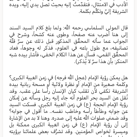
الأدب في الامتثال، فتقدّمتُ إليه بحيث تصل يدي إليه، ويده
الشريفة إليّ وتكلّم بكلمة.
قال المولى السلماسي رحمه الله: ولما بلغ كلام السيد السند
إلى هنا أضرب عنه صفحاً، وطوى عنه كشحاً، وشرح في
الجواب عما سأله المحقّق المذكور قبل ذلك عن سرّ قلّة
تصانيفه، مع طول باعه في العلوم، فذكر له وجوهاً، فعاد
المحقّق القمي، فسأل عن هذا الكلام الخفي، فأشار بيده شبه
المنكر: بأن هذا سرّ لا يُذكر).
هل يمكن رؤية الإمام (عجل الله فرجه) في زمن الغيبة الكبرى؟
وكلمة صغيرة من الإمام أو نظرة ولائية أو مسحة ربانية بيده
الشريفة تكفي لأن تقلب كيان الإنسان رأسا على عقب. وقد
نُقل عن السيد بحر العلوم أنه جاء إليه رجل وسأله عن إمكان
رؤية الإمام الحجة (ع) في زمن الغيبة الكبرى. فسكت السيد
عن جوابه وطأطأ رأسه وخاطب نفسه.. ما أقول في جوابه؟
وقد ضمني صلوات الله عليه إلى صدره. وهنا لا بد من الإشارة
إلى أن رؤية الإمام (ع) في زمن الغيبة الكبرى ممكنة بل
وميسرة لخواص المؤمنين. وقد تشرَّف بعض علمائنا برؤيته