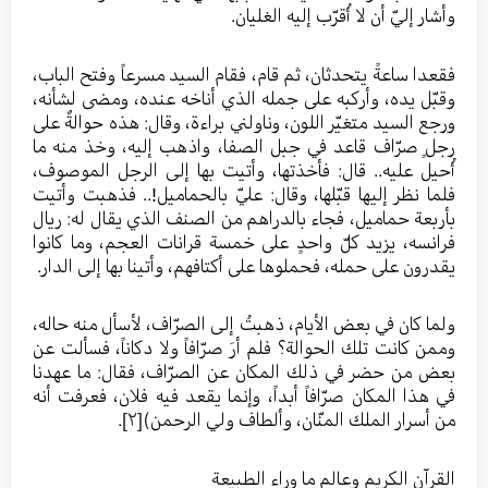
وأشار إليّ أن لا أُقرّب إليه الغليان.
فقعدا ساعةً يتحدثان، ثم قام، فقام السيد مسرعاً وفتح الباب،
وقبّل يده، وأركبه على جمله الذي أناخه عنده، ومضى لشأنه،
ورجع السيد متغيّر اللون، وناولني براءة، وقال: هذه حوالةٌ على
رجلٍ صرّاف قاعد في جبل الصفا، واذهب إليه، وخذ منه ما
أُحيل عليه.. قال: فأخذتها، وأتيت بها إلى الرجل الموصوف،
فلما نظر إليها قبّلها، وقال: عليّ بالحماميل!.. فذهبت وأتيت
بأربعة حماميل، فجاء بالدراهم من الصنف الذي يقال له: ريال
فرانسه، يزيد كلّ واحدٍ على خمسة قرانات العجم، وما كانوا
يقدرون على حمله، فحملوها على أكتافهم، وأتينا بها إلى الدار.
ولما كان في بعض الأيام، ذهبتُ إلى الصرّاف، لأسأل منه حاله،
وممن كانت تلك الحوالة؟ فلم أرَ صرّافاً ولا دكاناً، فسألت عن
بعض من حضر في ذلك المكان عن الصرّاف، فقال: ما عهدنا
في هذا المكان صرّافاً أبداً، وإنما يقعد فيه فلان، فعرفت أنه
من أسرار الملك المنّان، وألطاف ولي الرحمن)
[٢]
.
القرآن الكريم وعالم ما وراء الطبيعة