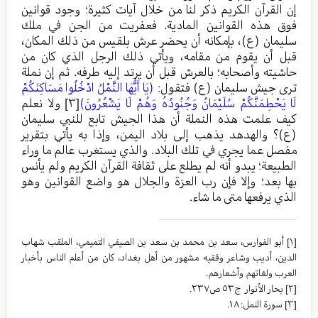
إن القرآن الكريم ذكر لنا من خلال آيات كثيرة؛ وجود قوانين
فوق هذه القوانين المادية. فعفريت من الجن في ملك
سليمان (ع)، بإمكانه أن يحضر عرش بلقيس من ذلك المكان،
قبل أن يقوم من مقامه، ويأتي ذلك الرجل الذي كان من
حاشيته وأصحابه؛ بالعرش قبل أن يرتد إليه طرفه. ثم إن نملة
ترى جيش سليمان (ع) فتقول:
(يَا أَيُّهَا النَّمْلُ ادْخُلُوا مَسَاكِنَكُمْ
لَا يَحْطِمَنَّكُمْ سُلَيْمَانُ وَجُنُودُهُ وَهُمْ لَا يَشْعُرُونَ)
[٣]
ولا نعلم
كيف علمت هذه النملة أن هذا الجيش تابع للنبي سليمان
(ع)؟ والهدهد يذهب إلى بلاد اليمن، وإذا به يأتي بتقرير
مفصل عما يجري في تلك البلاد. والذي يستغرب عالم ما وراء
الطبيعة؛ يبدو أنه لم يطلع على ثقافة القرآن الكريم ولم يأنس
بها بعد؛ وإلا فإن رب العزة والجلال هو واضع القوانين وهو
الذي يرفعها متى ما شاء.
[١]
أبو الفوارس، سعد بن محمد بن سعد بن الصيفي التميمي، الملقب شهاب
الدين، أديب وشاعر وفقيه مشهور من أهل بغداد، كان من أعلم الناس بأخبار
العرب ولغاتهم وأشعارهم.
[٢]
بحار الأنوار ج٥٣ ص٢٣٧.
[٣]
سورة النمل: ١٨.