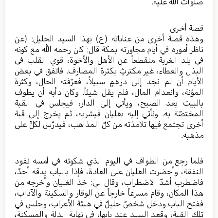
صلوات الله عليه.
قصة أخرى
وهذه قصة أخرى من عناياته (ع) بهذا السيد الجليل: (عن
ناظر أموره في أيام مجاورته بمكة قال: كان رحمه الله مع كونه
في بلد الغربة منقطعاً عن الأهل والأخوة، قوي القلب في
البذل والعطاء، غير مكترثٍ بكثرة المصارف. فاتفق في بعض
الأيام أن لم نجد إلى درهمٍ سبيلاً، فعرّفته الحال، وكثرة
المؤنة، وانعدام المال، فلم يقل شيئاً. وكان دأبه أن يطوف
بالبيت بعد الصبح، ويأتي إلى الدار، فيجلس في القبة
المختصّة به. ونأتي إليه بغليان فيشربه، ثم يخرج إلى قبة
أخرى تجتمع فيها تلامذته من كلّ المذاهب، فيدرّس لكلٍّ على
مذهبه.
فلما رجع من الطواف في اليوم الذي شكوته في أمسه نفود
النفقة، وأحضرت الغليان على العادة، فإذا بالباب يدقه أحدٌ،
فاضطرب أشدّ الاضطراب، وقال لي: خذ الغليان وأخرجه من
هذا المكان، وقام مسرعاً خارجاً عن الوقار والسكينة والآداب،
ففتح الباب ودخل شخصٌ جليلٌ في هيئة الأعراب، وجلس في
تلك القبة، وقعد السيد عند بابها، في نهاية الذلة والمسكنة،