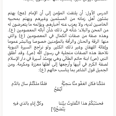
الدرس الأول: أن يلتفت المؤمن إلى أن الإمام (عج) يهتم
بشئون أهل زمانه من المسلمين وغيرهم ويهتم بمحبيه
الخاصين لديه، ولا يعزب عنه أخبارهم. ويؤلمه ما يتعرضون له
من المحن والبلاء؛ شأنه في ذلك شأن آبائه المعصومين (ع).
وهذه صفة من صفات الكمال في المعصومين (ع) والتي
منها: الرقة والحنان والرأفة بالمؤمنين خصوصا وبالبشر عموما
وإغاثة اللهفان وغير ذلك الكثير. ولو نراجع السيرة النبوية
نلاحظ هذه الصفات متجلية في رسول الله (ص). وقد أطلق
النبي (ص) ابنة حاتم الطائي وهي يومئذ أسيرة في دار الإسلام
لصفة الكرم في أبيها وأرجعها إلى أهلها معززة ومكرمة. ومن
الجميل قول الشاعر بما يناسب حالهم (ع):
مَلكْنا فكان العَفْو منَّا سَجيَّةً فلمَّا ملكْتُمْ سالَ بالدَّمِ
أبْطَحُ
فحسْبُكُمُ هذا التَّفاوتُ بيْنَنا وكلُّ إِناءٍ بالذي فيهِ
يَنْضَحُ
[١]