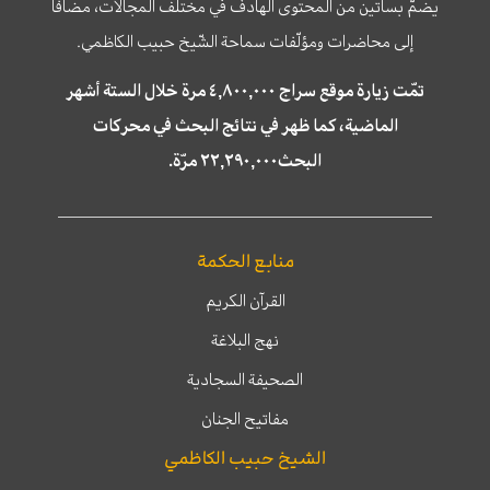
يضمّ بساتين من المحتوى الهادف في مختلف المجالات، مضافا
إلى محاضرات ومؤلّفات سماحة الشّيخ حبيب الكاظمي.
تمّت زيارة موقع سراج ٤,٨٠٠,٠٠٠ مرة خلال الستة أشهر
الماضية، كما ظهر في نتائج البحث في محركات
البحث٢٢,٢٩٠,٠٠٠ مرّة.
منابع الحكمة
القرآن الكريم
نهج البلاغة
الصحيفة السجادية
مفاتيح الجنان
الشيخ حبيب الكاظمي