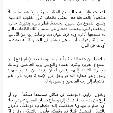
فدخلت فإذا به خالياً عن العبّاد والزوّار، إلا شخصاً جليلاً
مشغولاً بالمناجاة مع الجبّار، بكلماتٍ ترقّ القلوب القاسية،
وتسح الدموع من العيون الجامدة. فطار بالي، وتغيّرت حالي،
ورجفت ركبتي، وهملت دمعتي من استماع تلك الكلمات، التي
لم تسمعها أذني، ولم ترها عيني مما وصلت إليه من الأدعية
المأثورة، وعرفت أن الناجي ينشئها في الحال، لا أنه ينشد ما
أودعه في البال.
ويلاحظ من هذه القصة وأمثالها ما يوصف به الإمام (عج) من
الدموع الغزيرة وكثرة العبادة والتوسل برب العالمين. ولذلك
من أراد التودد إليهم ينبغي له أن يتزود من التقوى جهده
ويتورع عن محارم الله عز وجل؛ فإن الإمام لا يغريه شيء غير
الالتجاء إلى رب العالمين والعبودية له.
ويقول الراوي: (فوقفتُ في مكاني مستمعاً متلذّذاً، إلى أن
فرغ من مناجاته. فالتفتَ إليّ وصاح بلسان العجم: “مهدى بيا”
أي: هلمّ يا مهدي! فتقدّمتُ إليه بخطواتٍ فوقفتُ، فأمرني
بالتقدّم فمشيتُ قليلاً ثم وقفتُ، فأمرني بالتقدّم، وقال: إنّ