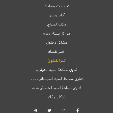
تحقيقات ومقالات
آداب وسنن
مكتبة السراج
من كل بستان زهرة
مشاكل وحلول
اختبر نفسك
كنز الفتاوىٰ
فتاوى سماحة السيد الخوئي
ره
فتاوى سماحة السيد السيستاني
دام ظله
فتاوى سماحة السيد الخامنئي
دام ظله
أحكام تهمّك
T
T
I
F
e
w
n
a
l
i
s
c