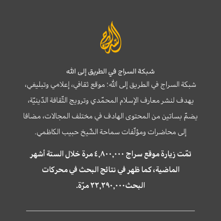
شبكة السراج في الطريق إلى الله
شبكة السراج في الطريق إلى الله؛ موقع ثقافي، إعلامي وتبليغي،
يهدف لنشر معارف الإسلام المحمّدي وترويج الثّقافة الدّينيّة،
يضمّ بساتين من المحتوى الهادف في مختلف المجالات، مضافا
إلى محاضرات ومؤلّفات سماحة الشّيخ حبيب الكاظمي.
تمّت زيارة موقع سراج ٤,٨٠٠,٠٠٠ مرة خلال الستة أشهر
الماضية، كما ظهر في نتائج البحث في محركات
البحث٢٢,٢٩٠,٠٠٠ مرّة.