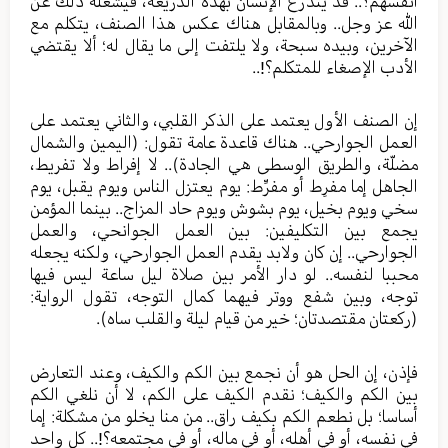
أنفسهم؟.. قد يتذرع الإنسان بهذه الذريعة، فيشغله ذلك عن
الله عز وجل.. وبالمقابل هناك عكس هذا الصنف، يتكلم مع
الآخرين، وبيده سبحة، ولا يلتفت إلى ما يقال له؛ ألا يقتضي
الأدب الإصغاء للمتكلم؟!..
إن الصنف الأول يعتمد على الذكر القلبي، والثاني يعتمد على
العمل الجوارحي.. هناك قاعدة عامة تقول: (اليمين والشمال
مضلّة، والطريق الوسطى هي الجادة).. لا إفراط ولا تفريط،
الجاهل إما مفرِط أو مفرِّط: يوم يعتزل الناس ويوم يقبل، يوم
سخي ويوم بخيل، يوم بشوش ويوم حاد المزاج.. بينما المؤمن
يجمع بين التكليفين: بين العمل الجوانحي، والعمل
الجوارحي.. إن كان ولابد يقدم العمل الجوارحي، ولكنه يجعله
محببا لنفسه.. لو دار الأمر بين صلاة ليل ساعة ليس فيها
توجه، وبين شفع ووتر فيهما كمال التوجه، تقول الرواية:
(ركعتان مقتصدتان؛ خير من قيام ليلة والقلب ساه).
فإذن، إن الحل هو أن نجمع بين الكم والكيف، وعند التعارض
بين الكم والكيف؛ نقدم الكيف على الكم، لا أن نلغي الكم
أساسا؛ بل نطعم الكم بكيف راق.. من منا يخلو من مشكلة: إما
في نفسه، أو في أهله، أو في ماله، أو في مجتمعه؟!.. كل واحد