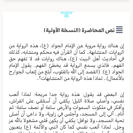
نص المحاضرة (النسخة الأولية)
إن هناك رواية مروية عن الإمام الجواد (ع)، هذه الرواية من
الروايات المتشابهة.. كما أن القرآن فيه محكم ومتشابه، كذلك
في أحاديث أهل البيت (ع)، هناك روايات قد لا تفهم حق
الفهم.. فالذي يسمع الرواية قد يخطئ الفهم.. يقول الإمام
الجواد (ع): (القصد إلى الله بالقلوب، أبلغ من إتعاب الجوارح
بالأعمال).. لماذا هذه الرواية من المتشابهات؟..
إن البعض قد يقول: هذه رواية جدا مريحة: لماذا أتعب
نفسي، وأصلي صلاة الليل؛ يكفي أن أستلقي على الفراش،
وأفكر في ملكوت السموات والأرض ساعة أو نصف ساعة؛ ثم
أنام.. آتي إلى المسجد، وأجلس في زاوية، ولا داعي أن أصلى
تحية المسجد، ولا نوافل؛ يكفي أن يكون قلبي مشغولا بالله عز
وجل.. لماذا أتعب نفسي كما كان النبي والأئمة (ع) يتعبون