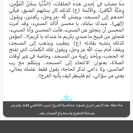
منا مصاب في إحدى هذه الحلقات، (الدُّنْيَا سِجْنُ الْمُؤْمِنِ،
وَجَنَّةُ الْكَافِرِ).. والأئمة (ع) كذلك كان ينتابهم الضيق، فيأتي
أحدهم إلى المسجد، ويصلي لله -عز وجل- ركعتين، ويقول:
(إلهي!.. عبدك ببابك، يا محسن أتاك المسيء، وقد أمرت
المحسن أن يتجاوز عن المسيء، فأنت المحسن وأنا المسيء،
فتجاوز عن قبيح ما عندي بكريم ما عندك يا كريم)!.. المؤمن
كذلك يتشبه بقادته (ع): يتطيب ويذهب إلى المسجد،
ويقف أمام بيت الله عز وجل، ويقول تلك الكلمات التي تفتح
له الحجب، ويأخذ زاوية من المسجد، وخاصة في غير أوقات
الصلاة، بعنوان: الالتجاء إلى المسجد.. ويتكلم مع رب
العالمين، ولا داعي لذكر الحاجة، يقول فقط: علمك بحالي،
يغني عن سؤالي.. ثم فلينظر كيف يأتيه الفرج!..
ملاحظة: هذا النص تنزيل لصوت محاضرة الشيخ حبيب الكاظمي فقط، ولم يمر
بمرحلة التنقيح واستخراج المصادر بعد.