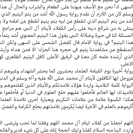
لسهی اذاً نحن مع الأسف عیوننا علی الطعام والشراب والحال أن هذا ا
سلم کان من اللازم أن نقدم روایة رسول الله أشد من یتم الیتیم الذي أ
شد من یتم الیتیم الذي انقطع عن ابیه یتم یتیم انقطع عن امامه ولا
بتلی به من شرائع دینه علی رأس الکفلاء لأیتام آل النبي هم مراجع ال
لمسئلة کنا في حیرة وضلالة النبي یقول هذا الیتیم المعنوي أشد یتماً 
ذا الیتیم؟ في روایة الامام قال کفضل الشمس علی السهی ولکن النبي
لمنقطع عن مشاهدتنا یتیم في حجره هنا الجزاء؛ الا فمن هداه وأرشد
لذي أرشده علمه کان معنا في الرفیق الأعلی کافل الیتیم الظاهري که
لاعلی.
وایة أخيرة یوم القیامة العلماء یحشرون کما یحشر الشهداء وغیرهم ثم ی
زوجل ایها الکافلون لأیتام آل محمد صلی الله علیه وآله وسلم في الدنی
لروایة کلمة التلامیذ واردة هؤلاء تلامذتکم والأیتام الذین کفلتموهم
لامیذك ایها العالم فأخلعوا علیهم خلع العلوم في الدنیا أو فأخلعوا 
کذا الکسوة علامة من علامات التکریم وبعبارة اخری تلامذة العلماء
کرموهم بالعلم في الآخرة ایضا یُکرمون تلامذتهم بخلع الکرامة والفضل 
للهم اجعلنا من کفلاء ایتام آل محمد اللهم وفقنا لما تحب وترضی اللهم 
اردد الینا منه السلام کفلنا وليك الحجة إنك علی کل شيء قدیر والفات