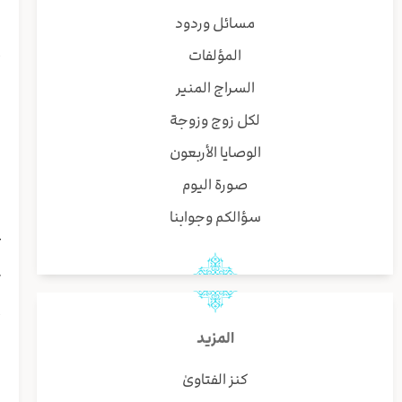
ا
مسائل وردود
و
المؤلفات
أ
ی
السراج المنير
ا
لكل زوج وزوجة
ه
ا
الوصايا الأربعون
ا
صورة اليوم
ا
ر
سؤالكم وجوابنا
ع
ا
ت
ه
أ
المزيد
ا
كنز الفتاوىٰ
و