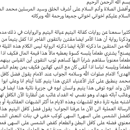
سم الله الرحمن الرحیم
أفضل الصلاة وأتم السلام علی أشرف الخلق وسید المرسلین محمد ال
لسلام علیکم اخواني اخواتي جمیعا ورحمة الله وبرکاته
ثیرا سمعنا عن روایات کفالة الیتیم عیالة الیتیم والروایات في ذلك مد
ذکرنا روایة أن هذا الأمر ایضا مقترن بالتقوی الفاجر اذا کفل یتیماً م
لله من المتقین ما ذکرته الآیة ایضا ذکرته الروایة لیس الکلام هذه اللیلة ف
صنع؟ یشتري طعاماً یلبسه کسوة یعطیه مالاً هذا قیمة المال فکیف اذا کف
عاماً معنویاً سقاهم شراباً الیهاً کساهم ثوب التقوی أين القیاس بینه
عاماً ویلبسه لباسا اذا أتقی کان مع النبي کهاتین فکیف بمن یعلم ا
لهدی؟ الامام صلوات الله وسلامه الجواب عند الامام یقول فضل کافل
حمد ینطبق علی کبار الأغنیاء الثري هذا یتیم کلنا أیتام انا وعلي ابوا
لآن ولد ابوه توفی هذا یتیم وانسان ابوه في جزیرة نائیة هذا ایضا في
غائب آبائه شهداء وهو نفسي له الفداء غائب عن أنظارنا الآن الکافل ل
شتبه علیه تارة دفع للشبهات وهذه الایام ما أکثر الشبهات العقائدیة أو ی
لرسالة العملیة الی الآن ما عرفنا الجواب؛ یقول فضل کافل الیتیم ه
فضل الشمس علی السهی! السهی کوکب خفي في بنات النعش الشمس 
عنوي فضله علی کافل البطن والطعام کفض الشمس علی السهی فمعنی ذ
اهماً في تعلیم عالم ساهم في بناء حوزة تخرج العلماء هؤلاء العلما