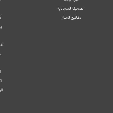
الصحيفة السجادية
مفاتيح الجنان
ك
وم
تفس
م
ا
لك
ال