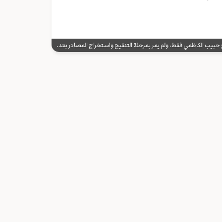
يب الكاظمي فقط، ولم يمر بمرحلة التنقيح واستخراج المصادر بعد.