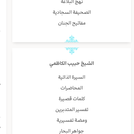
نهج البلاغة
ب
و
الصحيفة السجادية
ا
مفاتيح الجنان
ک
و
ا
ی
ط
الشيخ حبيب الكاظمي
ط
ا
السيرة الذاتية
م
المحاضرات
ا
و
كلمات قصيرة
ا
تفسير المتدبرين
ا
ک
ومضة تفسيرية
م
جواهر البحار
س