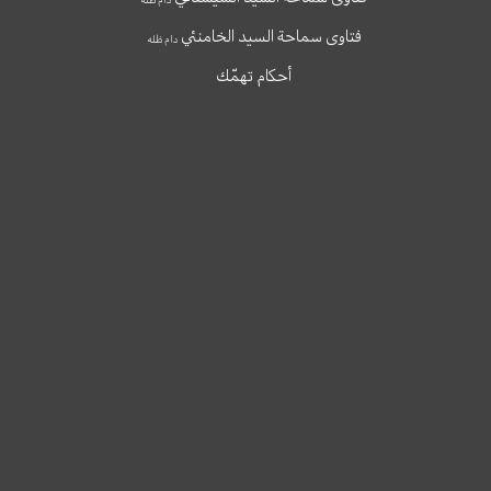
فتاوى سماحة السيد الخامنئي
دام ظله
أحكام تهمّك