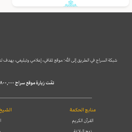
شبكة السراج في الطريق إلى الله؛ موقع ثقافي، إعلامي وتبليغي، يهدف ل
تمّت زيارة موقع سراج ٤,٨٠٠,٠٠٠ مرة خلال الستة أشهر الماضية، كما ظهر في نتائج البحث في محركات البحث٢٢,٢٩٠,٠٠٠ مرّة.
منابع الحكمة
الشيخ
القرآن الكريم
ا
نهج البلاغة
م