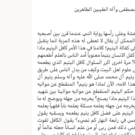
مستوى
الصوت.
مصطفی وآله الطیبین الطاهرین
هشة وعلی رأسها روایة النبي عندما قرن بین أصبعیه
ن الممکن أن یقال لا تعطی له هذه المزیة انما یتقبل
ي کفالة اليتيم! کلامنا في هذا الأمر کافل الیتیم ماذا
ل الانسان یتیماً معنویاً أمد الناس بالعلم أطعمهم
ما؟ مرة اخری اکرر السئوال کافل الیتیم الذي یطعمه
لناس علوم اهل البیت وکیف من یدل الناس علی طریق
 یتیم آل محمد صلی الله علیه وآله وسلم یتیم آل
 هذا الامه، الآن لماذا هو یتیم؟ المنقطع عن موالیه
 حکم الیتیم المنقطع عن موالیه موالینا بین شهید
هذا الیتیم ماذا یصنع؟ یخرجه من جهله ویوضح له ما
خرجه من جهله یعلمه مسئلة یعلمه باباً فقهیاً یعلمه
ذا الیتیم علی فضل کافل یتیم یطعمه ویسقیه یقول
في رابعة النهار کم تضيء؟ یقول الکافل لقوت
لك فمن ربی أو من علم انساناً جعله عالماً أو
ء یتکلفون ایتام اهل البیت هذا فضله کالشمس علی