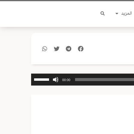
المزيد
استخدم
00:00
مفاتيح
الأسهم
أعلى/
أسفل
لزيادة
أو
خفض