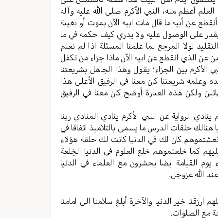
لعلم أعظم منه، النبي الأکرم صلی الله علیه وآله
نقطع عن أبيه ما قال مات ابیه الآن بموت أو بغیبة
 یقدر علی الوصول علیه ولا یدري کیف حکمه في ما
تقلید لولا المرجع لما علمنا المسئلة اذا لم نعلم
من عن الذي انقطع عن ابیه الآن ماذا جزاء من تکفل
 الأکرم بین الجزاء؛ یقول وهذا الجاهل بشریعتنا
ه وعلمه شریعتنا کان معنا في الرفیق الأعلی هذا
اتین ولکن هذه العبارة أوضح کان معنا في الرفیق
نادي الروایة عن النبي الأکرم ینادي المنادي ربنا
ا هنالك حلقات الدرس ما یسمی بالتلامیذ اتفاقا في
 ونعشتموهم کان لك في الدنیا کانت لك حلقة هؤلاء
علیهم کما خلعتموهم خلع العلوم في الدنیا الخِلعة
 یوم القیامة ایضا یحشرون مع العلماء في الدنیا
عند الله عزوجل.
ارزقنا خیر الدنیا والآخرة أبلغ سلامنا الی امامنا
حة مع الصلوات.