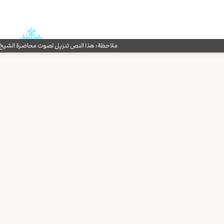
ملاحظة: هذا النص تنزيل لصوت محاضرة الشيخ حب