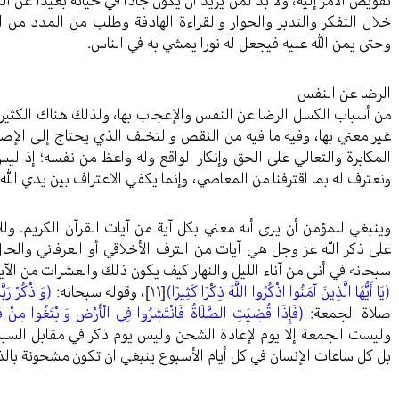
تفويض الأمر إليه، ولا بد لمن يريد أن يكون جادا في حياته بعيدا عن 
خلال التفكر والتدبر والحوار والقراءة الهادفة وطلب من المدد من ا
وحتى يمن الله عليه فيجعل له نورا يمشي به في الناس.
الرضا عن النفس
من أسباب الكسل الرضا عن النفس والإعجاب بها، ولذلك هناك الكثير 
غير معني بها، وفيه ما فيه من النقص والتخلف الذي يحتاج إلى الإ
المكابرة والتعالي على الحق وإنكار الواقع وله واعظ من نفسه؛ إذ 
ونعترف له بما اقترفنا من المعاصي، وإنما يكفي الاعتراف بين يدي الله
وينبغي للمؤمن أن يرى أنه معني بكل آية من آيات القرآن الكريم. و
على ذكر الله عز وجل هي آيات من الترف الأخلاقي أو العرفاني والحا
سبحانه في أنى من آناء الليل والنهار كيف يكون ذلك والعشرات من الآي
(يَا أَيُّهَا الَّذِينَ آمَنُوا اذْكُرُوا اللَّهَ ذِكْرًا كَثِيرًا)
[١١]
، وقوله سبحانه:
(وَاذْكُرْ رَب
صلاة الجمعة:
(فَإِذَا قُضِيَتِ الصَّلَاةُ فَانْتَشِرُوا فِي الْأَرْضِ وَابْتَغُوا مِنْ فَضْ
وليست الجمعة إلا يوم لإعادة الشحن وليس يوم ذكر في مقابل السبت
بل كل ساعات الإنسان في كل أيام الأسبوع ينبغي ان تكون مشحونة بالذ