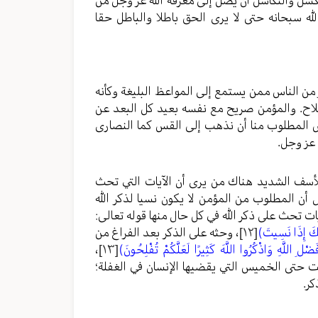
الكسل والتكاسل أن يصل إلى معرفة الله عز وجل من
لله سبحانه حتى لا يرى الحق باطلا والباطل حقا
من الناس ممن يستمع إلى المواعظ البليغة وكأنه
صلاح. والمؤمن صريح مع نفسه بعيد كل البعد عن
ليس المطلوب منا أن نذهب إلى القس كما النصارى
 عز وجل.
للأسف الشديد هناك من يرى أن الآيات التي تحث
ل أن المطلوب من المؤمن لا يكون نسيا لذكر الله
ات تحث على ذكر الله في كل حال منها قوله تعالى:
َّكَ إِذَا نَسِيتَ)
[١٢]
، وحثه على الذكر بعد الفراغ من
لِ اللَّهِ وَاذْكُرُوا اللَّهَ كَثِيرًا لَعَلَّكُمْ تُفْلِحُونَ)
[١٣]
،
 حتى الخميس التي يقضيها الإنسان في الغفلة؛
كر.