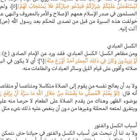
لَيُسْتَعْمَلَنَّ عَلَيْكُمْ شِرَارُكُمْ فَيَدْعُو خِيَارُكُمْ فَلاَ يُسْتَجَابُ لَهُمْ)
[٥]
، ولم 
المسلمون في صدر الإسلام همهم الإصلاح والأمر بالمعروف والنهي عن 
خولفت هذه السيرة من قبل من تصدى للحكم بعد رسول الله (ص) وق
آلت إليه.
الكسل العبادي
ومن مظاهر الكسل؛ الكسل العبادي. فقد ورد عن الإمام الصادق (ع):
أَوْ يَزِيدُونَ وَكَانَ فِي ذَلِكَ اَلْمِصْرِ أَحَدٌ أَوْرَعَ مِنْهُ)
[٦]
؛ أي لا يكون في ا
صلاته وأقوى على قيام الليل وسائر العبادات والطاعات منه.
ولا بد أن يعالج نفسه من يقوم إلى الصلاة متكاسلا ومتناعسا أو متقا
أنه قال:
(لَوْ يَعْلَمُ اَلْمُصَلِّي مَا يَغْشَاهُ مِنْ جَلاَلِ اَللَّهِ مَا سَرَّهُ أَنْ يَرْفَعَ
بوضوء الظهر. وهناك من يقدم الصلاة على الطعام لا حرصا منه عليه
ويتفرق لمتعه المحللة وغيرها من دون أن ينغص عليه ذلك شيء مثل ال
أسباب الكسل والفتور
ولا بد لنا أن نبحث عن أسباب الكسل والفتور في حياتنا حتى نتمكن