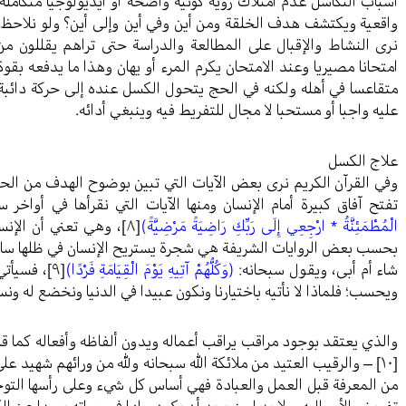
أسباب التكاسل عدم امتلاك رؤية كونية واضحة أو أيديولوجيا متكاملة
واقعية ويكتشف هدف الخلقة ومن أين وفي أين وإلى أين؟ ولو نلاحظ
نرى النشاط والإقبال على المطالعة والدراسة حتى تراهم يقللون من
امتحانا مصيريا وعند الامتحان يكرم المرء أو يهان وهذا ما يدفعه بق
متقاعسا في أهله ولكنه في الحج يتحول الكسل عنده إلى حركة دائبة
عليه واجبا أو مستحبا لا مجال للتفريط فيه وينبغي أدائه.
علاج الكسل
وفي القرآن الكريم نرى بعض الآيات التي تبين بوضوح الهدف من الح
تفتح آفاق كبيرة أمام الإنسان ومنها الآيات التي نقرأها في أواخ
الْمُطْمَئِنَّةُ * ارْجِعِي إِلَى رَبِّكِ رَاضِيَةً مَرْضِيَّةً)
[٨]
، وهي تعني أن الإنسا
بحسب بعض الروايات الشريفة هي شجرة يستريح الإنسان في ظلها ساعة أ
شاء أم أبى، ويقول سبحانه:
(وَكُلُّهُمْ آتِيهِ يَوْمَ الْقِيَامَةِ فَرْدًا)
[٩]
، فسيأتي
ويحسب؛ فلماذا لا نأتيه باختيارنا ونكون عبيدا في الدنيا ونخضع له 
والذي يعتقد بوجود مراقب يراقب أعماله ويدون ألفاظه وأفعاله كما ق
[١٠]
– والرقيب العتيد من ملائكة الله سبحانه ولله من ورائهم شهيد عل
من المعرفة قبل العمل والعبادة فهي أساس كل شيء وعلى رأسها التوحي