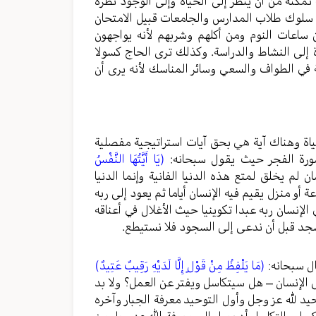
 تمكنه من أن ينظر إلى الحياة وإلى الوجود نظرة
 سلوك طلاب المدارس والجامعات قبيل الامتحان
 ساعات النوم ومن أكلهم وشربهم لأنه يواجهون
وة إلى النشاط والدراسة. وكذلك ترى الحاج كسولا
 في الطواف والسعي وسائر المناسك لأنه يرى أن
ياة وهناك آية هي بحق آيات استراتيجية مفصلية
ر سورة الفجر حيث يقول سبحانه:
(يَا أَيَّتُهَا النَّفْسُ
ن لم يخلق لمتع هذه الدنيا الفانية وإنما الدنيا
و منزل يقيم فيه الإنسان أياما ثم يعود إلى ربه
 الإنسان ربه عبدا تكوينيا حيث الأغلال في أعناقه
ونسجد قبل أن ندعى إلى السجود فلا نستيطع.
ال سبحانه:
(مَا يَلْفِظُ مِنْ قَوْلٍ إِلَّا لَدَيْهِ رَقِيبٌ عَتِيدٌ)
ى الإنسان – هل سيتكاسل ويفتر عن العمل؟ ولا بد
د لله عز وجل وأول التوحيد معرفة الجبار وآخره