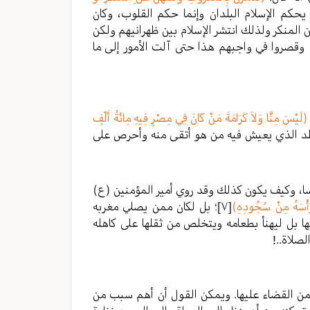
يحكم الإسلام البلدان وإنما حكم القلوب، وكان
المنكر ولذلك انتشر الإسلام بين ظهرانيهم ولكن
صروا في واجبهم هذا حتى آلت الأمور إلى ما
(لَيْسَ مِنَّا وَلاَ كَرَامَةَ مَنْ كَانَ فِي مِصْرٍ فِيهِ مِائَةُ أَلْفٍ
لبلد الذي يعيش فيه من هو أتقى منه وأحرص على
عسا، وكيف يكون كذلك وقد روي أمير المؤمنين (ع)
 رَأْسَهُ مِنْ سُجُودِهِ)
[٧]
؛ بل لكان ممن يصلي مغربه
ا بل ليهنأ بطعامه ويتخلص من ثقلها على كاهله
صلاة..!
 من القضاء عليها. ويمكن القول أن أهم سبب من