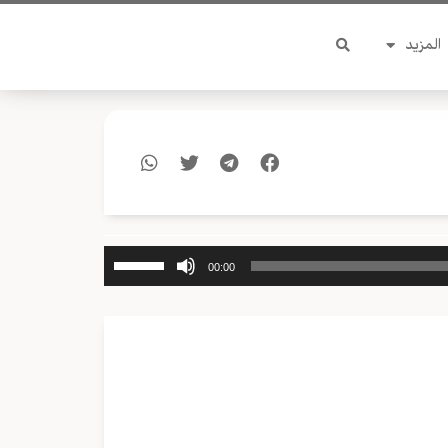
المزيد
استخدم
00:00
مفاتيح
الأسهم
أعلى/
أسفل
لزيادة
أو
خفض