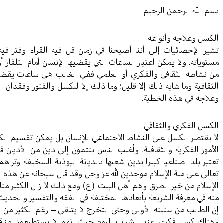
بسم الله الرحمن الرحيم
الكسل وعلاجه وأنواعه
تشير الإحصائيات إلى أننا أصبحنا في زمان قل فيه القراء وفتر 
مستوياته. ولا يمكن اعتبار الساعات التي يقضيها الإنسان أمام التلفا
من نشاطه الثقافي والفكري أو العلمي ففي الغالب هي ساعات يقضيها ا
الثقافية وما شابه ذلك إلا قليل؛ وما ذلك إلا للكسل والفتور وفقدان ا
وعلاجه في هذه الخطبة.
الكسل الفكري والثقافي
لا يقتصر الكسل على النشاط الاجتماعي للإنسان بل يمكن تقسيم الكس
الأمور الفكرية والثقافية. وأغلب الناس ينتمون إلى دين من الأديان ف
تعتبر بلدا صناعيا كبيرا يدين شعبها بالديانة البوذية السخيفة وترا
تعالى على ملة الإسلام موحدين لله عز وجل وقد قال سبحانه عن هذه ا
الإسلام من خير الطرق وهم أهل البيت (ع) ومع ذلك لا زال الكثير من
منه في معرفة الشريعة بأبعادها المختلفة في الفقه والتفسير والحدي
إن الطالب من سنينه الأولى وحتى التخرج لا يتلقى – رغم الكثير من ال
وهناك كسل فكري عند الشباب اليوم حيث إنهم لا يستطيعون مناقش