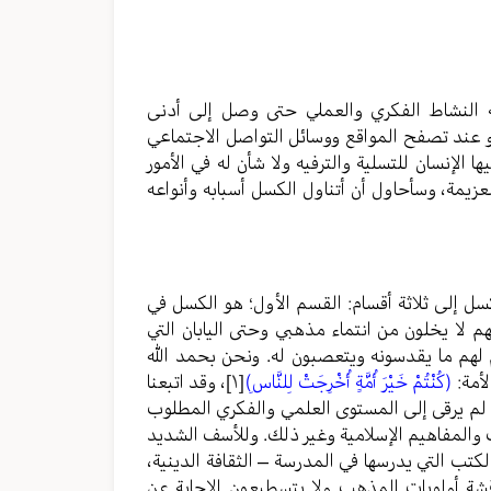
فيه النشاط الفكري والعملي حتى وصل إلى أدنى
ز أو عند تصفح المواقع ووسائل التواصل الاجتماعي
لإنسان للتسلية والترفيه ولا شأن له في الأمور
لعزيمة، وسأحاول أن أتناول الكسل أسبابه وأنواعه
ل إلى ثلاثة أقسام: القسم الأول؛ هو الكسل في
هم لا يخلون من انتماء مذهبي وحتى اليابان التي
هم لهم ما يقدسونه ويتعصبون له. ونحن بحمد الله
لأمة:
(كُنْتُمْ خَيْرَ أُمَّةٍ أُخْرِجَتْ لِلنَّاسِ)
[١]
، وقد اتبعنا
ا لم يرقى إلى المستوى العلمي والفكري المطلوب
ث والمفاهيم الإسلامية وغير ذلك. وللأسف الشديد
كتب التي يدرسها في المدرسة – الثقافة الدينية،
ة أولويات المذهب ولا يتسطيعون الإجابة عن