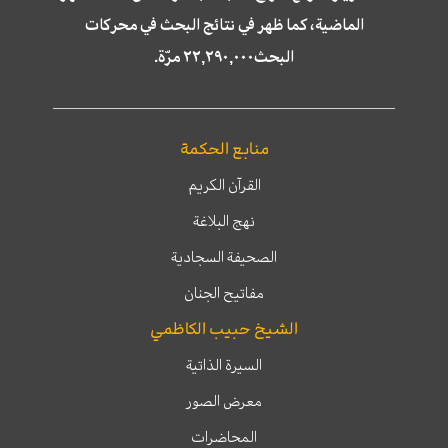
الماضية، كما ظهر في نتائج البحث في محركات
البحث٢٢,٢٩٠,٠٠٠ مرّة.
منابع الحكمة
القرآن الكريم
نهج البلاغة
الصحيفة السجادية
مفاتيح الجنان
الشيخ حبيب الكاظمي
السيرة الذاتية
معرض الصور
المحاضرات