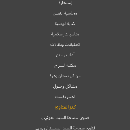
إستخارة
محاسبة النفس
كتابة الوصية
مناسبات إسلامية
تحقيقات ومقالات
آداب وسنن
مكتبة السراج
من كل بستان زهرة
مشاكل وحلول
اختبر نفسك
كنز الفتاوىٰ
فتاوى سماحة السيد الخوئي
ره
فتاوى سماحة السيد السيستاني
دام ظله