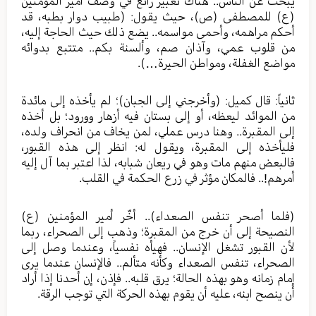
يبحث عن الناس.. هناك تعبير رائع في وصف أمير المؤمنين
(ع) للمصطفى (ص)، حيث يقول: (طبيب دوار بطبه، قد
أحكم مراهمه، وأحمى مواسمه.. يضع ذلك حيث الحاجة إليه،
من قلوب عمي، وآذان صم، وألسنة بكم.. متتبع بدوائه
مواضع الغفلة، ومواطن الحيرة…).
ثانياً: قال كميل: (وأخرجني إلى الجبان)؛ لم يأخذه إلى مائدة
من الموائد ليعظه، أو إلى بستان فيه أزهار وورود؛ بل أخذه
إلى المقبرة.. وهنا درس عملي، لمن يخاف من انحراف ولده،
فليأخذه إلى المقبرة، ويقول له: انظر إلى هذه القبور،
فالبعض منهم مات وهو في ريعان شبابه، لذا اعتبر بما آل إليه
أمرهم!.. فالمكان مؤثر في زرع الحكمة في القلب.
(فلما أصحر تنفس الصعداء).. أخّر أمير المؤمنين (ع)
النصيحة إلى أن خرج من المقبرة؛ وذهب إلى الصحراء، ربما
لأن القبور تشغل الإنسان.. فهيأه نفسياً، وعندما وصل إلى
الصحراء، تنفس الصعداء وكأنه متألم.. فالإنسان عندما يرى
إمام زمانه وهو بهذه الحالة؛ يرق قلبه.. فإذن، إن أحدنا إذا أراد
أن ينصح ابنه، عليه أن يقوم بهذه الحركة التي توجب الرقة.