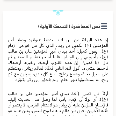
نص المحاضرة (النسخة الأولية)
إن هذه الرواية من الروايات البديعة عنوانها: وصايا أمير
المؤمنين (ع) لكميل بن زياد، الذي كان من خواص الإمام
(ع).. يقول كميل: أخذ بيدي أمير المؤمنين علي بن طالب
(ع)، وأخرجني إلى الجبان.. فلما أصحر تنفس الصعداء ثم
قال: (يا كميل!.. إنّ هذه القلوب أوعية، وخيرها أوعاها!..
فاحفظ عنـّي ما أقول لك: الناس ثلاثة: فعالم ربـّاني، ومتعلـّم
على سبيل نجاة، وهمج رعاع: أتباع كلّ ناعق، يميلون مع كلّ
ريح، لم يستضيؤوا بنور العلم، ولم يلجؤوا إلى ركن وثيق).
أولاً: قال كميل: (أخذ بيدي أمير المؤمنين علي بن طالب
(ع))؛ أي لولا أن الإمام بادر، لما وصل هذا الحديث إلينا..
فالإنسان المؤمن عليه أن يبادر هو لاغتنام الفرص، لا ينتظر أن
يأتيه الآخرون.. فرق بين عالم بابه مفتوح للناس، وبين عالم هو