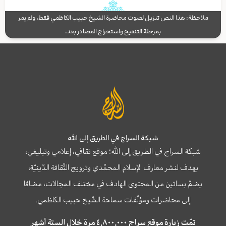
ملاحظة: هذا النص تنزيل لصوت محاضرة الشيخ حبيب الكاظمي فقط، ولم يمر
بمرحلة التنقيح واستخراج المصادر بعد.
شبكة السراج في الطريق إلى الله
شبكة السراج في الطريق إلى الله؛ موقع ثقافي، إعلامي وتبليغي،
يهدف لنشر معارف الإسلام المحمّدي وترويج الثّقافة الدّينيّة،
يضمّ بساتين من المحتوى الهادف في مختلف المجالات، مضافا
إلى محاضرات ومؤلّفات سماحة الشّيخ حبيب الكاظمي.
تمّت زيارة موقع سراج ٤,٨٠٠,٠٠٠ مرة خلال الستة أشهر