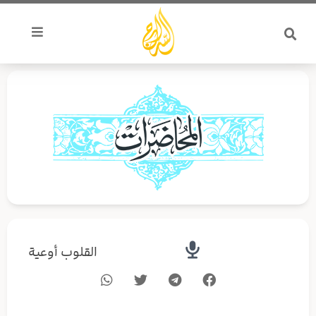
خطي
لى
لمحتوى
القلوب أوعية