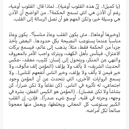
(يا كميل!.. إنّ هذه القلوب أوعية).. لماذا قال: القلوب أوعية،
رغم أن الأذن هي التي تسمع الحكمة؟.. من الواضح أن الأذن
هي وسيلة خير، ولكن المهم هو أن تصل الرسالة إلى القلب.
(وخيرها أوعاها).. متى يكون القلب وعاءً مناسباً؟.. يكون وعاءً
مناسباً عندما يستوعب النصيحة بكل حدودها.. البعض يأخذ
جزءاً من الحكمة فقط، مثلاً: يذهب إلى عالم، فيسمع بركات
الاعتزال، فيتأسى بأهل الكهف، ويترك واجب الأمر بالمعروف
والنهي عن المنكر، ويتحول إلى إنسان: كئيب، معقد، -عكس
الحديث الشريف- لا يألف ولا يؤلف (المؤمن إلف مألوف، ولا
خير فيمن لا يألف ولا يؤلف، وخير الناس أنفعهم للناس).. ولا
يسمع الروايات الأخرى، التي تتحدث عن أن المؤمن وجود
اجتماعي، له تأثيره في الناس.. (كن نفاعاً ولا تكن ضراراً، كن
بشاشاً ولا تكن غضبان).. (المؤمن هو الكيس الفطن، بشره في
وجهه، وحزنه في قلبه.. أوسع شيء صدراً).. فإذن، إن القلب
الكبير يستوعب كل المعاني ويخلطها، ويعمل منها معجوناً
صالحاً لكل أمراضه.