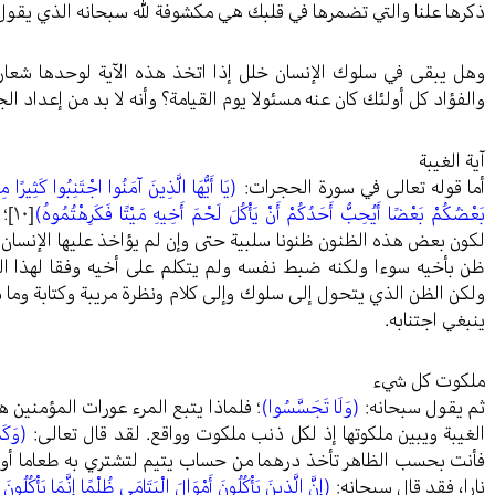
ذكرها علنا والتي تضمرها في قلبك هي مكشوفة لله سبحانه الذي يقول
وهل يبقى في سلوك الإنسان خلل إذا اتخذ هذه الآية لوحدها شعارا
والفؤاد كل أولئك كان عنه مسئولا يوم القيامة؟ وأنه لا بد من إعداد ا
آية الغيبة
أما قوله تعالى في سورة الحجرات:
(يَا أَيُّهَا الَّذِينَ آمَنُوا اجْتَنِبُوا كَثِيرًا 
بَعْضُكُمْ بَعْضًا أَيُحِبُّ أَحَدُكُمْ أَنْ يَأْكُلَ لَحْمَ أَخِيهِ مَيْتًا فَكَرِهْتُمُوهُ)
[١٠]
؛
لكون بعض هذه الظنون ظنونا سلبية حتى وإن لم يؤاخذ عليها الإنسان
ظن بأخيه سوءا ولكنه ضبط نفسه ولم يتكلم على أخيه وفقا لهذا الظ
ولكن الظن الذي يتحول إلى سلوك وإلى كلام ونظرة مريبة وكتابة وما ش
ينبغي اجتنابه.
ملكوت كل شيء
ثم يقول سبحانه:
(وَلَا تَجَسَّسُوا)
؛ فلماذا يتبع المرء عورات المؤمنين 
الغيبة ويبين ملكوتها إذ لكل ذنب ملكوت وواقع. لقد قال تعالى:
(وَكَذ
فأنت بحسب الظاهر تأخذ درهما من حساب يتيم لتشتري به طعاما أو
نارا، فقد قال سبحانه:
(إِنَّ الَّذِينَ يَأْكُلُونَ أَمْوَالَ الْيَتَامَى ظُلْمًا إِنَّمَا يَأْكُلُون