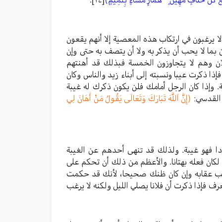
لا يرغبون في ارتكاب هذه المعصية إلا أنهم يقعون
ين بما لا يحب أن يذكر به ولا أن يتصف به حتى وإن
لان وهم لا يتجاوزون الخمسة فبذلك قد أهنتهم
إذا ذكرت عيبا ونسبته إلى أبناء زيد والناس وكان
 وإذا كان الرجل أمامك فلن يكون ذكرك له غيبة
ث القدسي:
(إِنَّ اَللَّهَ تَبَارَكَ وَتَعَالَى يَقُولُ مَنْ أَهَانَ لِي
وجودا فهو غيبة. ولذلك قد تنهى أحدهم عن الغيبة
 لكان فعله بهتانا. والأعظم من ذلك أن تحكم على
قب عقابه وإن كان ظنك صحيحا، لأنك قد حكمت
ف فإذا ذكرت أن فلانا يصلي الليل ولكنه لا يرغب