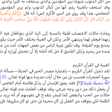
من أكثر الذنوب شيوعا بين المؤمنين والذي يستخف به كثيرا والذي 
وقد استخف بالغيبة رغم أنها من كبائر الذنوب ولم يرى المؤمنون ف
المعاصي. هذا وقد روي عن النبي الأكرم (ص) أنه قال:
(إِيَّاكُمْ وَاَلْغِيبَة
مِنَ اَلزِّنَاءِ قَالَ لِأَنَّ اَلرَّجُلَ يَزْنِي ثُمَّ يَتُوبُ فَيَتُوبُ اَللَّهُ وَإِنَّ صَاحِبَ اَلْغِيبَةِ لا
وعادة حالات الاغتصاب قليلة بالنسبة إلى الزنا الذي يتوافقان فيه ا
ربهما فيغفر لهما وينتهي الأمر. ولكن في الغيبة يختلف الأمر حيث يك
يمتنع يوم القيامة. وقد تكون غيبة الناس من بعض الجهات أشد من غيبة 
عنده من رصيد ولكن الفاسق لا حل لك أمامه إلا أن تتحمل أوزاره أو تت
الغيبة في القرآن الكريم
لقد تناول القرآن الكريم – باعتباره مصدر الخير في الحياة – مسألة الغ
سورة الحجرات فحسب بل من خلال آيات عديدة منها قوله تعالى:
(لَا يُح
اللَّهُ سَمِيعًا عَلِيمًا)
[٢]
. فقد يجوز للإنسان أن يذكر ظلامته أمام القاضي أ
أن يفعل ذلك من دون وجه شرعي. وقد توقف العلماء عند قوله تعالى: 
حالات من الحب والبغض كما للبشر تنقدح في نفوسهم أم أنه يريد ب
الكلمة لكي يتوقف عن الفعل إن كان محرما بل حتى لو كان مكروها، فإن