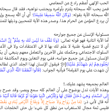
الحب الإلهي أعظم رادع عن المعاصي
فمن يحب الله سبحانه يلتزم بأوامره ويجتنب نواهيه، فقد قال سبحانه
الله سبحانه الآية بقوله:
(وَكَانَ اللَّهُ سَمِيعًا عَلِيمًا)
؛ أي أن الله يسمع و
أن يردع المؤمن عن الحرام هذا. وصدر هذه الآية للمحبين وذيلها للمت
مسئولية الإنسان عن جميع جوارحه
أما الآية الثانية فهو قوله تعالى:
(وَلَا تَقْفُ مَا لَيْسَ لَكَ بِهِ عِلْمٌ ۚ إِنَّ السَّمْ
أي لا تتبع قضية ظنية لا علم لك بها لا في الاعتقادات ولا في الأع
السلوك الاجتماعي وحكمك على الآخرين والتعامل معهم ينبغي أن يكو
الإنسان مسئول عن جميع حواسه، ففي يوم التغابن ويوم المكاشفة ت
لِجُلُودِهِمْ لِمَ شَهِدْتُمْ عَلَيْنَا)
[٥]
؛ فيقول الإنسان لهذا الجلد الذي لطالما
أن شهدت علي يوم القيامة؟ فيأتيه الجواب:
(قَالُوا أَنْطَقَنَا اللَّهُ الَّذِي أَنْ
العالم بجميعه يشهد عليك..!
وهذه الآيات تدل بوضوح على أن العالم كله سمع وبصر، وقد صرح 
إِلَى السَّمَاءِ وَهِيَ دُخَانٌ فَقَالَ لَهَا وَلِلْأَرْضِ ائْتِيَا طَوْعًا أَوْ كَرْهًا قَالَتَا أَتَيْنَا 
أنه قال لأبي ذر:
(مَا مِنْ رَوَاحٍ وَلاَ صَبَاحٍ إِلاَّ وَبِقَاعُ اَلْأَرْضِ يُنَادِي بَعْضُهَا
فليس ثمة مجال للاستغراب من نطق كل شيء؛ بل حتى الخلجات النف