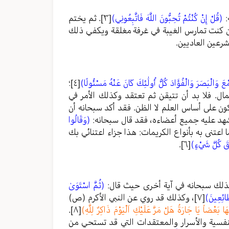
:
(قُلْ إِنْ كُنْتُمْ تُحِبُّونَ اللَّهَ فَاتَّبِعُونِي)
[٣]
. ثم يختم
إن كنت تمارس الغيبة في غرفة مغلقة ويكفي ذلك
شرعين العاديين.
عَ وَالْبَصَرَ وَالْفُؤَادَ كُلُّ أُولَٰئِكَ كَانَ عَنْهُ مَسْئُولًا)
[٤]
؛
مال. فلا بد أن تتيقن ثم تعتقد وكذلك الأمر في
ن على أساس العلم لا الظن. فقد أكد سبحانه أن
شهد عليه جميع أعضاءه، فقد قال سبحانه:
(وَقَالُوا
 اعتنى به بأنواع الكريمات: هذا جزاء اعتنائي بك
طَقَ كُلَّ شَيْءٍ)
[٦]
.
بذلك سبحانه في آية أخرى حيث قال:
(ثُمَّ اسْتَوَىٰ
طَائِعِينَ)
[٧]
، وكذلك قد روي عن النبي الأكرم (ص)
 بَعْضاً يَا جَارَةُ هَلْ مَرَّ عَلَيْكِ اَلْيَوْمَ ذَاكِرٌ لِلَّهِ)
[٨]
.
سية والأسرار والمعتقدات التي قد تستحي من