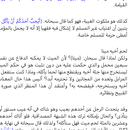
القيامة.
كذلك هو ملكوت الغيبة، فهو كما قال سبحانه:
(أَيُحِبُّ أَحَدُكُمْ أَنْ يَأْكُلَ 
يتبين أن اغتياب غير المسلم لا إشكال فيه فقهيا إلا أنه لا يجمل بالم
أعطى حرمة للمسلم خاصة.
لحم أخيه ميتا
ولكن لماذا قال سبحان: (ميتا)؟ لأن الميت لا يمكنه الدفاع عن نف
سبعين محمل والذي حكمت عليه من دون تثبت هو في حكم الميت ل
ليستخرج منها جثة أخيه ويقتطع منها لحما يأكله، وماذا كنت ستفعل ب
المزابل وتعده من المجانين ولا تحترمه أبدا؟ أليس هذا حال المغت
أخيه ويستخرجه، فيفضحه به؟ وأعتقد أن هذا المنظر الذي صوره لن
القبيح ونظائره.
وقد يتحدث الرجل عن أحدهم بعيب وهو شاك في أنه عيب مستور أو غير
يتأذى؟ والحال بإمكانه ترك هذه الشبهة المصداقية. فلو أتاك أحدهم
وعشرين بالمئة لحم ميت فهل ستأكله؟ ولذلك قال سبحانه في نهاية هذه
[١٣]
. ومن الآيات التي تحوم حول هذه المعصية قوله سبحانه:
(وَلَا تُطِع