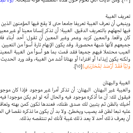
تعريف الغيبة
وينبغي أن نعرف الغيبة تعريفا جامعا حتى لا يقع فيها المؤمنون الذين 
فيها لجهلهم بالتعريف الدقيق. الغيبة؛ أن تذكر إنسانا معينا أو غير مع
كان واقعا. والمعين كزيد وعمر وغير المعين أن تقول: أحد أبناء ف
جميعهم لأنها شبهة محصورة. وقد يكون الإبهام تارة أسوأ من التعيين. ف
العيب محتملا فيهم جميعا فقد قمت بما هو أسوأ من الغيبة المعينة.
ولكنه يكون إيذاءا أو افتراءا أو بهتانا أشد من الغيبة، وقد ورد الحدي
وَلِيّاً فَقَدْ أَرْصَدَ لِمُحَارَبَتِي)
[١٥]
.
الغيبة والبهتان
والغيبة غير البهتان. البهتان: أن تذكر أمرا غير موجود فإذا كان م
فيقول لك: أن ما أذكره موجود فيه والحال أنه لو لم يكن موجودا فيه
أخيك بالظن ثم يتبين لك صدق ظنك، فعندها تكون كمن بهته وتعا
عليه تبعا لظن قد يصيب ويخطئ. ولا بد أن يكون ما تذكره نقصا في العر
أن يعرف ذلك أحد لا يعد ذلك غيبة لأنك لم تنتقصه بذلك.