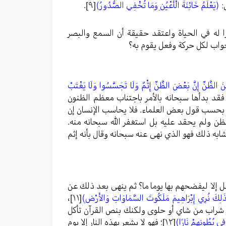
:
(يَعْلَمُ خَائِنَةَ الْأَعْيُنِ وَمَا تُخْفِي الصُّدُورُ)
[٩]
.
 له في الحياة واعتقد حقيقة أن السمع والبصر
لجواب لكل حركة وفعل يقوم به؟
مِنَ الظَّنِّ إِنَّ بَعْضَ الظَّنِّ إِثْمٌ وَلَا تَجَسَّسُوا وَلَا يَغْتَبْ
 فقد بدأها سبحانه بالأمر باجتناب معظم الظنون
 بحسب قول بعض العلماء. فلا يحاسب الإنسان إن
ن ولم يحقد عليه بل استغفر الله سبحانه منه.
ابه ذلك فهو الذي نهى عنه سبحانه وقال بأنه إثم
هل إلا ليفضحهم بها يوما ما؟ ثم ينهى بعد ذلك عن
َلِكَ نُرِي إِبْرَاهِيمَ مَلَكُوتَ السَّمَاوَاتِ وَالأَرْضِ)
[١١]
،
 شراب من شاي أو حلوى ولكنك بنص القرآن تأكل
َ فِي بُطُونِهِمْ نَارًا)
[١٢]
؛ فهو لا يشعر بهذه النار إلا يوم