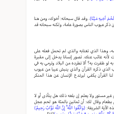
لَحْمَ أَخِيهِ مَيْتًا)
. وقد قال سبحانه: أخوك، ومن هنا
ؤمن ذكر عيوب الناس بصورة عامة، ولكنه سبحانه قد
سه، وهذا الذي تغتابه والذي لم تحمل فعله على
أنه غائب عنك. تصور إنسانا يدخل إلى مقبرة
ه لو ظفرت به؟ ألا تطرده من البلاد وترمي به في
اب الذي ذكره القرآن والذي ينبش عيبا من عيوب
ا القرآن يكفي ليرتدع الإنسان عن هذا المنكر
 مستور ولا يعلم إن بلغه ذلك هل يتأذى أو لا
 بطعام وقال لك: أن ثمانين بالمئة هو لحم عجل
 الآية الشريفة:
(وَاتَّقُوا اللَّهَ ۚ إِنَّ اللَّهَ تَوَّابٌ رَحِيمٌ)
ْ كُلَّ حَلَّافٍ مَهِينٍ * هَمَّازٍ مَشَّاءٍ بِنَمِيمٍ)
[١٤]
.