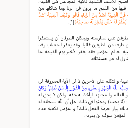
أصبح للأسف الشديد فاكهة المجالس هي الغيبة.
يها من القبح ما يرون في الزنا وما شاكلها من
َ فَإِنَّ اَلْغِيبَةَ أَشَدُّ مِنَ اَلزِّنَاءِ قَالُوا وَكَيْفَ اَلْغِيبَةُ أَشَدُّ
َ يُغْفَرُ لَهُ حَتَّى يَغْفِرَ لَهُ صَاحِبُهُ)
[١]
.
لطرفان على ممارسته وبإمكان الطرفان أن يستغفرا
ون طرف من الطرفين غائبا، وقد يغفر للمغتاب وقد
العالم المؤمن فقد يغفر الأخير يوم القيامة لما
نازل له عن حسناتك.
يبة والتكلم على الآخرين لا في الآية المعروفة في
ِبُّ اللَّهُ الْجَهْرَ بِالسُّوءِ مِنَ الْقَوْلِ إِلَّا مَنْ ظُلِمَ ۚ وَكَانَ
و العالم والمجتهد ليأخذ له حقه، ولكن لا يحق له
(لا يحب) وبحثوا في ذلك؛ هل أن الله سبحانه له
ذلك بيان حرمة الفعل ذلك؟ والمؤمن تكفيه هذه
 المؤمن سوف لن يقربه.