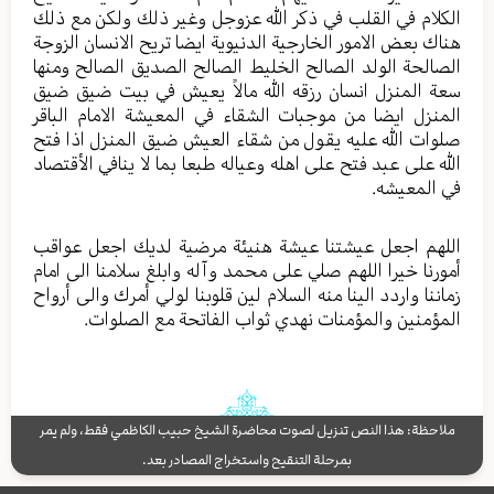
الکلام في القلب في ذکر الله عزوجل وغیر ذلك ولكن مع ذلك
هناك بعض الامور الخارجیة الدنیویة ایضا تریح الانسان الزوجة
الصالحة الولد الصالح الخلیط الصالح الصدیق الصالح ومنها
سعة المنزل انسان رزقه الله مالاً یعیش في بیت ضیق ضیق
المنزل ایضا من موجبات الشقاء في المعیشة الامام الباقر
صلوات الله علیه یقول من شقاء العیش ضیق المنزل اذا فتح
الله علی عبد فتح علی اهله وعیاله طبعا بما لا ینافي الأقتصاد
في المعیشه.
اللهم اجعل عیشتنا عیشة هنیئة مرضیة لديك اجعل عواقب
أمورنا خیرا اللهم صلي علی محمد وآله وابلغ سلامنا الی امام
زماننا واردد الینا منه السلام لین قلوبنا لولي أمرك والى أرواح
المؤمنین والمؤمنات نهدي ثواب الفاتحة مع الصلوات.
ملاحظة: هذا النص تنزيل لصوت محاضرة الشيخ حبيب الكاظمي فقط، ولم يمر
بمرحلة التنقيح واستخراج المصادر بعد.