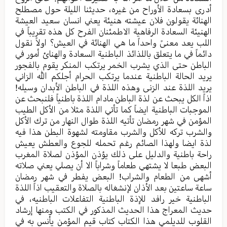
أدری بسعادة الأوراح من غیره، حدیثنا اللیلة حول مصطلح
الهنائة یقولون فلان عیشته هنیئة يعني انسان سعید العیشة
الهنیئة السعادة الرفاهیة الاطمئنان الفرح کل هذه تقریباً في
اللب یعد معنیً واحداً ما هي الهنائة في العیش؟ اولاً نقول
دائماً في ما یتعلق باللذائذ الباطنیة السعادة والهنائ أمور في
الباطن حتی الذي یشرب الخمر یرتکب المنکر یقوم بالفجور
یرید الحالة الباطنیة عندما یرتکب الحرام أجلكم الله الزاني
یرید اللذة عند الزنی وهذه اللذة في الباطن الأبدان وسیله!
اذاً الکل یبحث عن لذة الباطن مادام اللذة باطنیاً فلنبحث عن
الموجبات الباطنية ایضاً کما تأتي اللذة مثلا من الأکل الطیب
المؤمن في شهر رمضان تأتیه اللذة طوال النهار من ترك الأكل
والشرب ترکه للأكل والشرب مقاومته لشهوة البطن هذا فیه
لذة ایضا ولهذا الصائم رغم تحمله للجوع والعطش یعیش
راحة باطنیة والدلیل علی ذلك يؤذن المؤذن لصلاة المغرب
البعض طبعا لا یشتهي طعاماً وشراباً الا أن يصلي يعني صلاته
أشهى من الطعام والشراب! البعض یفطر في شهر رمضان
ساعة ساعتین بعد الأذان لإنشغاله بالصلاة والتعقیب اذاً اللذة
الباطنیة خیر رافد للإذة الباطنیة التفاعلات الباطنیه، في
حدیث المعراج هذا الحدیث المذکور في الکتب ومنها إرشاد
القلوب للدیلمي هذا الکتاب کتاب قیم المؤمن یأنس به في