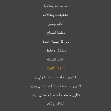
مناسبات إسلامية
تحقيقات ومقالات
آداب وسنن
مكتبة السراج
من كل بستان زهرة
مشاكل وحلول
اختبر نفسك
كنز الفتاوىٰ
فتاوى سماحة السيد الخوئي
ره
فتاوى سماحة السيد السيستاني
دام ظله
فتاوى سماحة السيد الخامنئي
دام ظله
أحكام تهمّك
T
T
I
F