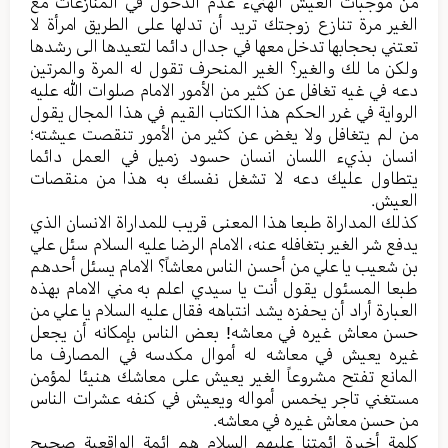
من موجبات العیش الهنيء عدم الدخول في المنازعات مع
الغیر مرة تنازع زوجتك ترید أن تدلها علی الطریق امرأة لا
تعتني بحجابها تدخل معها في جدال دائما لتعیدها الی رشدها
ولکن ما لك والغیر؟ الغیر المنحرف تقول له المرة والمرتین
دعه في غیه تغافل عن کثیر من الأمور الامام صلوات الله علیه
الروایة في غرر الحکم هذا الکتاب القیم في هذا المجال یقول
من لم یتغافل ولا یغض عن کثیر من الأمور تنقصت عیشته؛
انسان بذيء اللسان انسان حسود زمیل في العمل دائما
یتطاول علیك دعه لا تشغل نفسك به هذا من منقصات
العیش.
کذلك المداراة طبعا هذا المعنی قریب للمداراة الانسان الذي
یدفع شر الغیر بتغافله عنه، الامام الرضا علیه السلام سئل علي
بن شعیب یا علي من أحسن الناس معاشاً؟ الامام یسئل أحدهم
طبعا المسئول یقول أنت یا سیدي اعلم به مني الامام بهذه
العبارة أراد أن یحفزه یشد انتباهه فقال علیه السلام یا علي من
حسن معاش غیره في معاشه! بعض الناس بإمكانه أن یجعل
غیره یعیش في معاشه له أموال مکدسه في المصارف ما
المانع تفتح مشروعاً الغیر یعیش علی معاشك هنیئا لمؤمن
مستغني تاجر یخمس أمواله ویعیش في کنفه عشرات الناس
من حسن معاش غیره في معاشه.
کلمة أخيرة ائمتنا علیهم السلام هم ائمة الواقعیة صحیح