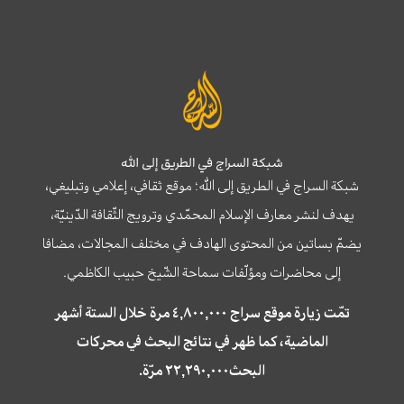
شبكة السراج في الطريق إلى الله
شبكة السراج في الطريق إلى الله؛ موقع ثقافي، إعلامي وتبليغي،
يهدف لنشر معارف الإسلام المحمّدي وترويج الثّقافة الدّينيّة،
يضمّ بساتين من المحتوى الهادف في مختلف المجالات، مضافا
إلى محاضرات ومؤلّفات سماحة الشّيخ حبيب الكاظمي.
تمّت زيارة موقع سراج ٤,٨٠٠,٠٠٠ مرة خلال الستة أشهر
الماضية، كما ظهر في نتائج البحث في محركات
البحث٢٢,٢٩٠,٠٠٠ مرّة.