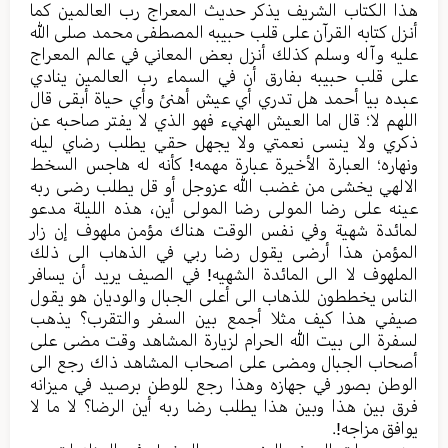
هذا الکتاب الشریف یذکر حدیث المعراج رب العالمین کما
أنزل کتابه القرآن علی قلب حبیبه المصطفی محمد صلی الله
علیه وآله وسلم کذلك أنزل بعض المعاني في عالم المعراج
علی قلب حبیبه بفارق أن في السماء رب العالمین ینادي
عبده بیا أحمد هل تدري أي عیش أهنئ وأي حیاة أبقى قال
اللهم لا؛ قال اما العیش الهنيء فهو الذي لا یفتر صاحبه عن
ذکري ولا ینسی نعمتي ولا یجهل حقي یطلب رضاي لیله
ونهاره؛ العبارة الأخيرة عبارة مهمه! کأنه له هاجس السخط
الالهي یخشی من غضب الله عزوجل أو قل یطلب رضی ربه
عینه علی رضا المولی رضا المولی أين، هذه اللیلة مدعو
لمائدة شهیة وفي نفس الوقت هناك مؤمن ملهوف إن زار
المؤمن هذا أرضی یقول رضا ربي في الذهاب الی ذلك
الملهوف لا الی المائدة الشهیه! في الصیف یرید أن یسافر
الناس یخططون للذهاب الی أعلی الجبال والودیان هو یقول
صیفي هذا کیف مثلا أجمع بین السفر والتقرب؟ یذهب
لسفرة الی بیت الله الحرام لزیارة المشاهد وقت مضی علی
أصحاب الجبال ومضی علی اصحاب المشاهد ذاك رجع الی
الوطن بصور في جهازه وهذا رجع للوطن برصید في میزانه
فرق بین هذا وبین هذا یطلب رضا ربه أين الرضا؟ لا ما لا
یوافق مزاجه!.