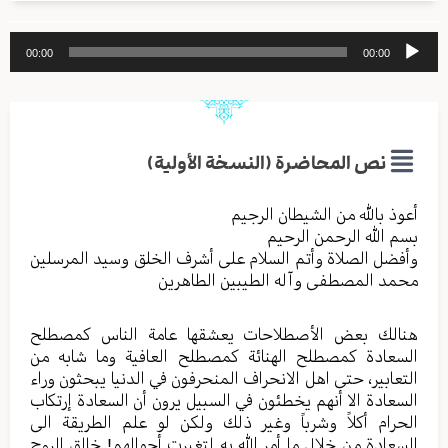
مشغل
00:00
00:00
الصوت
نص المحاضرة (النسخة الأولية)
أعوذ بالله من الشیطان الرجیم
بسم الله الرحمن الرحیم
وأفضل الصلاة وأتم السلام علی أشرف الخلق وسید المرسلین
محمد المصطفی وآله الطیبین الطاهرین
هنالك بعض الأصطلاحات یعشقها عامة الناس کمصطلح
السعادة کمصطلح الهنائة کمصطلح العافیة وما شابه من
التعابیر، حتی اهل الانحراف المنحرفون في الدنیا یبحثون وراء
السعادة الا أنهم یخطئون في السبیل یرون أن السعادة إرتكاب
الحرام أكلاً وشرباً وغير ذلك ولکن لو علم الطریقة الی
السعادة من خلال ما أمر الله به لتغیرت أحوالهم! خالق الروح