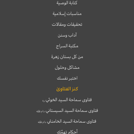
كتابة الوصية
مناسبات إسلامية
تحقيقات ومقالات
آداب وسنن
مكتبة السراج
من كل بستان زهرة
مشاكل وحلول
اختبر نفسك
كنز الفتاوىٰ
فتاوى سماحة السيد الخوئي
ره
فتاوى سماحة السيد السيستاني
دام ظله
فتاوى سماحة السيد الخامنئي
دام ظله
أحكام تهمّك