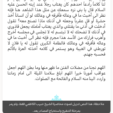
لنا کلاماً رادعاً احدهم کان یغتاب رجلاً عند إبنه الحسن علیه
السلام قال یا بني نزه سمعك عن مثل هذا الشاهد هنا فإنه
نظر الی أخبث ما في وعائه فأفرقه في وعائك لو أن انساناً أخذ
حشرة أو قل عقرباً وجعله في أذنك ماذا تصنع معه؟ تقول
أدخلت في أذني ما یقتلني والذي يغتاب أمامك يجعل قاذوري
في أذنك لا تضحك له لا تبتسم له لا تجلس في مجلسه أخرج
وأهرب فرارك من الأسد هذا مجرم فإنه نظر الی أخبث ما في
وعائه فأفرقه في وعائك فالطامة الکبری تقول له یا فلان لا
تورطني في الغیبة وهو یستمر في كلامه أخذته العزة بالأثم
فحسبه جهنم.
اللهم نجنا من مضلات الفتن ما ظهر منها وما بطن اللهم اجعل
عواقب أمورنا خیرا اللهم ابلغ سلامنا اللیلة الی امام زماننا
واردد الینا منه السلام والفاتحة مع الصلوات.
ملاحظة: هذا النص تنزيل لصوت محاضرة الشيخ حبيب الكاظمي فقط، ولم يمر
بمرحلة التنقيح واستخراج المصادر بعد.