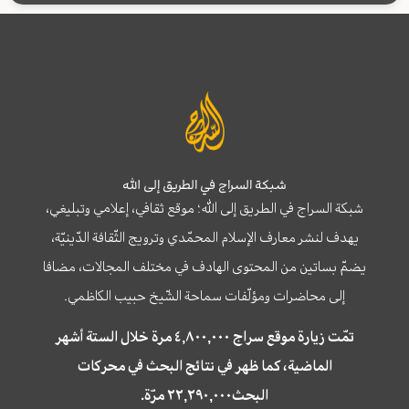
شبكة السراج في الطريق إلى الله
شبكة السراج في الطريق إلى الله؛ موقع ثقافي، إعلامي وتبليغي،
يهدف لنشر معارف الإسلام المحمّدي وترويج الثّقافة الدّينيّة،
يضمّ بساتين من المحتوى الهادف في مختلف المجالات، مضافا
إلى محاضرات ومؤلّفات سماحة الشّيخ حبيب الكاظمي.
تمّت زيارة موقع سراج ٤,٨٠٠,٠٠٠ مرة خلال الستة أشهر
الماضية، كما ظهر في نتائج البحث في محركات
البحث٢٢,٢٩٠,٠٠٠ مرّة.