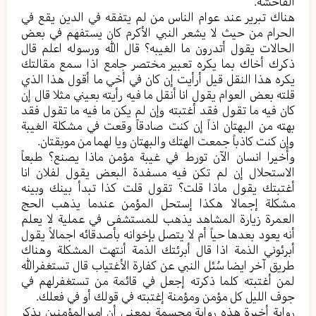
الفاحشه.
هناك تبریر عند عوام الناس من لم یتفقه في الدین یقع في
الحرام من حیث لا یشعر النبي الأکرم کان یستفهم في بعض
الحالات یقول أتدرون ما الغیبه؟ قال الله ورسوله اعلم قال
ذکرك أخاك بما یکره تعبیر مختصر جامع اذا سمع مقالتك
یکره هذا النقل قیل أرأيت إن كان في أخي ما أقول هذا الذي
قلته بعض العوام یقول انا أنقل ما فيه رأيته بعيني مثلا قال إن
کان فیه ما تقول فقد أغتبته وإن لم یکن ما فیه ما تقول فقد
بهته من البهتان اذاً إن کنت صادقاً وقعت في مشکلة الغیبة
وإن کنت کاذباً جمعت الهتك والبهتان ویا لهما من موبقتان.
وأخیرا انسان الآن تورط في غیبة مؤمن ماذا یصنع؟ طبعاً
الاستحلال إن لم تکن فیه مسفدة البعض یقول لفلان انا
أغتبتك یقول ماذا قلت؟ تقول قلت کذا تبدأ بينك وبینه
مشکلة إجمالا هکذا إستحل المؤمن عندما یذهب الحج
العمرة زیارة المشاهد یذهب للمستشفی في عملیة لا یعلم
أنه یعود بعدها حیاً أم لا یتصل بإخوانه بأصدقائه اجمالاً یقول
أبرئوني الذمة اذا قال أبرئتك الذمة أنتهت المشکلة وهناك
طریق آخر ایضا سُئل النبي عن کفارة الأغتیاب قال تستغفرالله
لمن أغتبته کلما ذکرته إجعل في قائمة من تستغفرلهم في
جوف اللیل کل مؤمن ومؤمنة إغتبته في قولك أو في فعلك.
روایة أخیرة هذه روایة مجسمة بمعنی أن امیرالمؤمنین یذکر