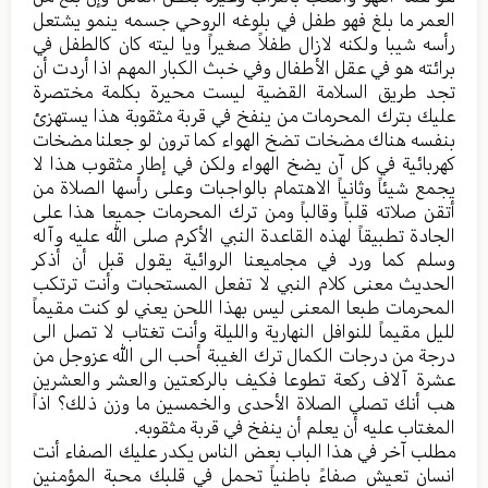
العمر ما بلغ فهو طفل في بلوغه الروحي جسمه ینمو یشتعل
رأسه شیبا ولکنه لازال طفلاً صغیراً ویا لیته کان کالطفل في
برائته هو في عقل الأطفال وفي خبث الکبار المهم اذا أردت أن
تجد طریق السلامة القضیة لیست محیرة بکلمة مختصرة
علیك بترك المحرمات من ینفخ في قربة مثقوبة هذا یستهزئ
بنفسه هناك مضخات تضخ الهواء کما ترون لو جعلنا مضخات
کهربائیة في کل آن یضخ الهواء ولکن في إطار مثقوب هذا لا
یجمع شیئاً وثانیاً الاهتمام بالواجبات وعلی رأسها الصلاة من
أتقن صلاته قلباً وقالباً ومن ترك المحرمات جمیعا هذا علی
الجادة تطبیقاً لهذه القاعدة النبي الأکرم صلی الله علیه وآله
وسلم کما ورد في مجامیعنا الروائیة یقول قبل أن أذکر
الحدیث معنی کلام النبي لا تفعل المستحبات وأنت ترتکب
المحرمات طبعا المعنی لیس بهذا اللحن یعني لو کنت مقیماً
للیل مقیماً للنوافل النهاریة واللیلة وأنت تغتاب لا تصل الی
درجة من درجات الکمال ترك الغیبة أحب الی الله عزوجل من
عشرة آلاف رکعة تطوعا فکیف بالرکعتین والعشر والعشرین
هب أنك تصلي الصلاة الأحدی والخمسین ما وزن ذلك؟ اذاً
المغتاب علیه أن یعلم أن ینفخ في قربة مثقوبه.
مطلب آخر في هذا الباب بعض الناس یکدر علیك الصفاء أنت
انسان تعیش صفاءً باطنیاً تحمل في قلبك محبة المؤمنين