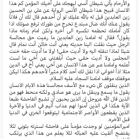
والأرحام یأتي شیطان أنسي لیهجك على أخيك المؤمن کم هذا
الانسان قبیح هذا شیطان الأنس الروایة عن علي بن الحسین
زین العابدین قیل له بالله علیك لو أن أحدهم قال لك أن فلاناً
یقول عنك أنك ضال مبتدع تخرج من طورك ترفع صوتك اذا
کان أمامك تحطمه تکسره الی آخره ولکن امام زمانه ماذا
یقول؟ فقال له امامنا زین العابدین ما رعيت حق مجالسة
الرجل حیث نقلت الینا حدیثه یعني أنت خائن أنت نمام قال
شیئا لماذا تنقله الیه ولا أديت حقي! اولا ما أديت حقه خنت
المجلس ولا أدیت حقي حیث أبلغتني عن أخي ما لست
أعلمه وامامنا عبر عن هذا الانسان عن أخي یعني أخ في الدین
مثلا اذاً اخواني اذا نقل لك أحد کلام مثیراً لأحدهم هکذا لیکن
موقفك موقف امامنا السجاد علیه السلام.
الذین ینقلون کل شيء مع الأسف مجالسنا هذه الایام الانسان
یقول ما یسمع وینقل ما یری هو صادق ولکنه منحط فهو من
الذین قال الله عزوجل إن الذین یحبون أن تشیع الفاحشة طبعا
الآیة هکذا في الذین آمنوا لهم عذاب أليم في الدنیا والآخرة
الذین یقطعون الأواصر الاجتماعیة لیتوقعوا الخزي في الدنیا
قبل الآخره.
امیرالمؤمنین لو وجدت مؤمناً علی فاحشة لسترته بثوبي لئلا
یفتضح ألقيت علیه العبائه لئلا یعلم من هذا الذي یرتکب