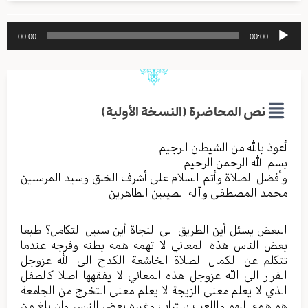
مشغل
00:00
00:00
الصوت
نص المحاضرة (النسخة الأولية)
أعوذ بالله من الشیطان الرجیم
بسم الله الرحمن الرحیم
وأفضل الصلاة وأتم السلام علی أشرف الخلق وسید المرسلین
محمد المصطفی وآله الطیبین الطاهرین
البعض یسئل أين الطریق الی النجاة أين سبیل التکامل؟ طبعا
بعض الناس هذه المعاني لا تهمه همه بطنه وفرجه عندما
تتکلم عن الکمال الصلاة الخاشعة الکدح الی الله عزوجل
الفرار الی الله عزوجل هذه المعاني لا یفقهها اصلا کالطفل
الذي لا یعلم معنی الزیجة لا یعلم معنی التخرج من الجامعة
هو همه اللهو واللعب بالتراب وغیره بعض الناس وإن بلغ من