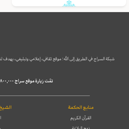
شبكة السراج في الطريق إلى الله؛ موقع ثقافي، إعلامي وتبليغي، يهدف ل
تمّت زيارة موقع سراج ٤,٨٠٠,٠٠٠ مرة خلال الستة أشهر الماضية، كما ظهر في نتائج البحث في محركات البحث٢٢,٢٩٠,٠٠٠ مرّة.
منابع الحكمة
الشيخ
القرآن الكريم
ا
نهج البلاغة
م