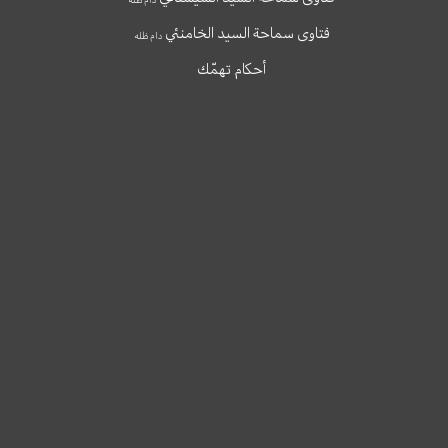
فتاوى سماحة السيد الخامنئي
دام ظله
أحكام تهمّك