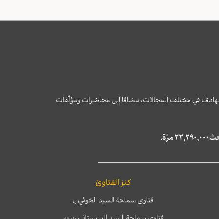
وى الهادف في مختلف المجالات، مضافا إلى محاضرات ومؤلّفات
كنز الفتاوىٰ
فتاوى سماحة السيد الخوئي
ره
فتاوى سماحة السيد السيستاني
دام ظله