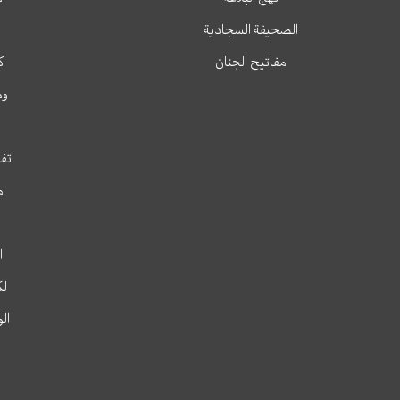
الصحيفة السجادية
مفاتيح الجنان
ك
وم
تفس
م
ا
لك
ال