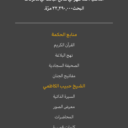
البحث٢٢,٢٩٠,٠٠٠ مرّة.
منابع الحكمة
القرآن الكريم
نهج البلاغة
الصحيفة السجادية
مفاتيح الجنان
الشيخ حبيب الكاظمي
السيرة الذاتية
معرض الصور
المحاضرات
كلمات قصيرة