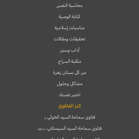
محاسبة النفس
كتابة الوصية
مناسبات إسلامية
تحقيقات ومقالات
آداب وسنن
مكتبة السراج
من كل بستان زهرة
مشاكل وحلول
اختبر نفسك
كنز الفتاوىٰ
فتاوى سماحة السيد الخوئي
ره
فتاوى سماحة السيد السيستاني
دام ظله