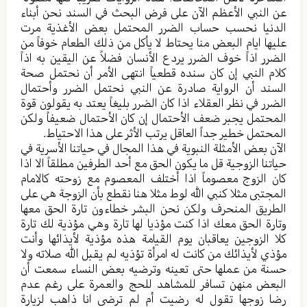
عن النبي الأعظم الآن على فرض البحث في السند نحن أبناء
الدنيا نحسب حساب الضرر المحتمل بعض الأغذية مرت
عليها ايام البعض منا يحتاط لا يأكل من ذلك الطعام خوفاً من
الضرر اذاً خوف الضرر يردع الأنسان فضلاً عن اليقين به اذاً
كلام النبي إن كان سنده قطعياً انتهى الأمر أن نحتمل صحة
السند أن الرواية صادرة عن النبي نحتمل الضرر وأحتمال
الضرر في نظر العقلاء اذا كان الضرر بليغاً يعتد به يقولون قوة
المحتمل يجبر ضعف الأحتمال إن كان الأحتمال ضعيفاً ولكن
المحتمل خطير جداً العاقل يرتب الأثر على هذا الاحتياط.
الآن بعض الأمثلة النبوية في هذا المجال في حياتنا الأسرية في
حياتنا الزوجية قل ما يكون الحق مع أحد الطرفين مطلقاً الا اذا
كان الزوج معصوماً اذا أختلف المعصوم مع زوحته كالامام
المجتبى مثلا كنبي الله لوط مثلا هنا نقطع بأن الزوجة هي على
الطريق المنحرف ولكن نحن البشر خطاءون تارة الحق معها
وتارة الحق معك اذا كنت مؤذيا لها تارة وهي مؤذية لك تارة
كلا الزوجين يعاقبان يوم القيامة هذه مؤذية لأيذائها وأنت
مؤذي لأيذائك من كانت له امرأة تؤذيه لم يقبل الله صلاته ولا
حسنة من عملها حتى تعينه وترضيه بعض النساء سمعت أن
البعض منهن تسافر للمشاهد للحج والعمرة على رغم عدم
رضا زوجها تقول له رضيت أم لم ترضى انا ذاهب لزيارة