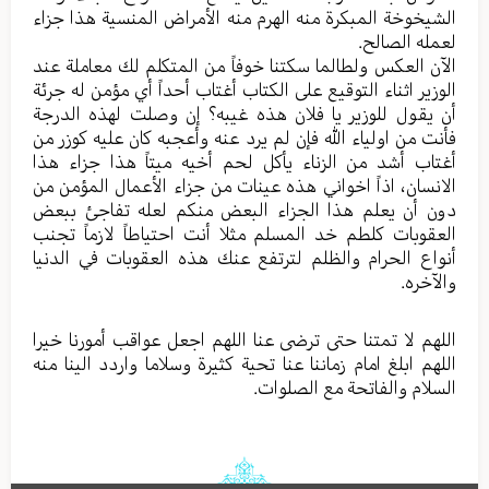
الشيخوخة المبكرة منه الهرم منه الأمراض المنسية هذا جزاء
لعمله الصالح.
الآن العكس ولطالما سكتنا خوفاً من المتكلم لك معاملة عند
الوزير اثناء التوقيع على الكتاب أغتاب أحداً أي مؤمن له جرئة
أن يقول للوزير يا فلان هذه غيبه؟ إن وصلت لهذه الدرجة
فأنت من اولياء الله فإن لم يرد عنه وأعجبه كان عليه كوزر من
أغتاب أشد من الزناء يأكل لحم أخيه ميتاً هذا جزاء هذا
الانسان، اذاً اخواني هذه عينات من جزاء الأعمال المؤمن من
دون أن يعلم هذا الجزاء البعض منكم لعله تفاجئ ببعض
العقوبات كلطم خد المسلم مثلا أنت احتياطاً لازماً تجنب
أنواع الحرام والظلم لترتفع عنك هذه العقوبات في الدنيا
والآخره.
اللهم لا تمتنا حتى ترضى عنا اللهم اجعل عواقب أمورنا خيرا
اللهم ابلغ امام زماننا عنا تحية كثيرة وسلاما واردد الينا منه
السلام والفاتحة مع الصلوات.