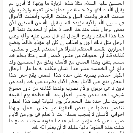
الحسين عليه السلام مثلا هذه الزيارة ما وزنها؟ لا أدري لم
يقبل الله صلاتها ولا حسنة من عملها حتى تعينه وترضيه وإن
صامت الدهر وقامت الليل وأعتقت الرقاب وأنفقت الأموال
في سبيل الله والآية مؤيدة انما يتقبل الله من المتقين الآن
بعض الرجال يقف عند هذا الحد لا يعلم أن للحديث تتمة الى
هنا هذا المقدار يفرح الرجال ثم قال صلى عليه وآله وعلى
الرجل مثل ذلك الوزر والعذاب إن كان لها مؤذياً ظالماً ونضع
الموازبن القسط المنتقم للمرأة هو المنتقم للرجل والعكس.
كذلك قلنا أن العقوبات من جنس الأعمال انسان مثلا يلطم خد
مسلم يتفق وهذا المعنى مع الأسف يتفق مع المعلمين ولد
بالغ في الخامسة عشر هذا انسان مكلف له ما على الرجال
الكبار أحدهم يضربه على خده هذا المعنى يقع حتى هذا
المعنى بقع على الأبناء بعض الآباء يضرب على خد ولده من
دون داعي تربوي والأم تضرب ولدها كذلك من دون مسوغ
شرعي، العذاب من جنس العمل بدد الله عظامه يوم القيامة
ضربت على خده هذا اللحم تأثر يوم القيامة ايضا هذا العظام
تنفصل بعضها عن بعض العقوبة من جنس العمل، ولهذا
اخواني الأنسان لا يُعجب بعمله أنت لا تعلم في يوم من الايام
ضربت على خد مؤمن مسلم هذه العقوبة سجلت اصنع ما
شئت هذه العقوبة باقية عليك الا أن يغفر الله لك.