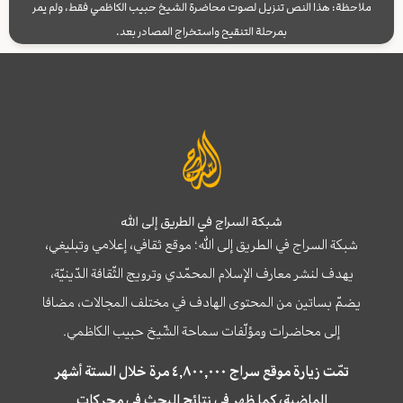
ملاحظة: هذا النص تنزيل لصوت محاضرة الشيخ حبيب الكاظمي فقط، ولم يمر
بمرحلة التنقيح واستخراج المصادر بعد.
شبكة السراج في الطريق إلى الله
شبكة السراج في الطريق إلى الله؛ موقع ثقافي، إعلامي وتبليغي،
يهدف لنشر معارف الإسلام المحمّدي وترويج الثّقافة الدّينيّة،
يضمّ بساتين من المحتوى الهادف في مختلف المجالات، مضافا
إلى محاضرات ومؤلّفات سماحة الشّيخ حبيب الكاظمي.
تمّت زيارة موقع سراج ٤,٨٠٠,٠٠٠ مرة خلال الستة أشهر
الماضية، كما ظهر في نتائج البحث في محركات