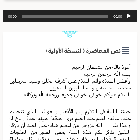
مشغل
00:00
00:00
الصوت
نص المحاضرة (النسخة الأولية)
أعوذ بالله من الشیطان الرجیم
بسم الله الرحمن الرحیم
وأفضل الصلاة وأتم السلام علی أشرف الخلق وسید المرسلین
محمد المصطفی وآله الطیبین الطاهرین
السلام علیکم اخواني اخواتي جمیعا ورحمة الله وبرکاته
حدثنا الليلة في التلازم بين الأفعال والعواقب الذي تتجسم
عنده عاقبة العلم عند العلم يرى العاقبة يقينية هذة رادع له
ولهذا يقال أن الله عزوجل من اعظم هباته على العبد أن يرزقه
اليقين نذكر لكم هذه الليلة بعض الصور من العقوبات
المدخرة لأهل المخالفات؛ هذه الروايات تقريبا كلها منقولة