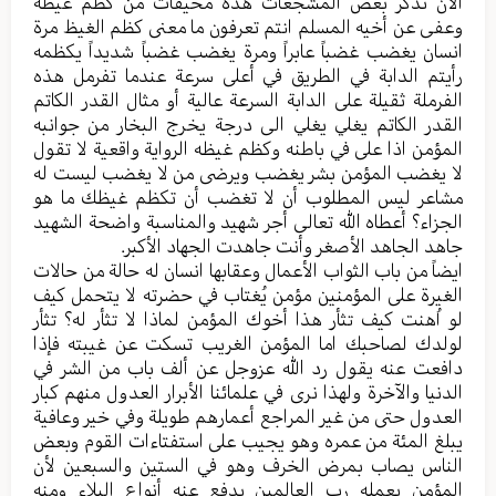
الآن نذكر بعض المشجعات هذه مخيفات من كظم غيظه
وعفى عن أخيه المسلم انتم تعرفون ما معنى كظم الغيظ مرة
انسان يغضب غضباً عابراً ومرة يغضب غضباً شديداً يكظمه
رأيتم الدابة في الطريق في أعلى سرعة عندما تفرمل هذه
الفرملة ثقيلة على الدابة السرعة عالية أو مثال القدر الكاتم
القدر الكاتم يغلي يغلي الى درجة يخرج البخار من جوانبه
المؤمن اذا على في باطنه وكظم غيظه الرواية واقعية لا تقول
لا يغضب المؤمن بشر يغضب ويرضى من لا يغضب ليست له
مشاعر ليس المطلوب أن لا تغضب أن تكظم غيظك ما هو
الجزاء؟ أعطاه الله تعالى أجر شهيد والمناسبة واضحة الشهيد
جاهد الجاهد الأصغر وأنت جاهدت الجهاد الأكبر.
ايضاً من باب الثواب الأعمال وعقابها انسان له حالة من حالات
الغيرة على المؤمنين مؤمن يُغتاب في حضرته لا يتحمل كيف
لو اُهنت كيف تثأر هذا أخوك المؤمن لماذا لا تثأر له؟ تثأر
لولدك لصاحبك اما المؤمن الغريب تسكت عن غيبته فإذا
دافعت عنه يقول رد الله عزوجل عن ألف باب من الشر في
الدنيا والآخرة ولهذا نرى في علمائنا الأبرار العدول منهم كبار
العدول حتى من غير المراجع أعمارهم طويلة وفي خير وعافية
يبلغ المئة من عمره وهو يجيب على استفتاءات القوم وبعض
الناس يصاب بمرض الخرف وهو في الستين والسبعين لأن
المؤمن بعمله رب العالمين يدفع عنه أنواع البلاء ومنه