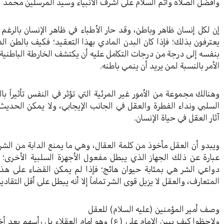
وأفضل الصلاة وأتم السلام على أشرف الأنبياء وسيد المرسلين محمد 
إن لكل إنسان ظاهر وباطن، وقد حار الأطباء في ظاهر الإنسان بالرغم
يعترفون بذلك؛ فإذا كان البدن المادي بهذا التعقيد؛ فكيف بالطن ال
بنفسه إلى درجة من درجات التكامل عليه أن يكتشف الخارطة الباطنية
الأمر بالنسبة لمن يريد أن ينمي باطنه.
وهنالك مجموعة من الأمور غير المرئية التي تؤثر في النفس تأثيراً با
السلبي ونداء الفطرة والعقل في الجانب الإيجابي، ولا يمكن الحدي
آثار العقل في حياة الإنسان.
ويبدو أن العقل مأخوذ من كلمة العقال، وهي ما يمنع الدابة من الش
عبارة عن ذلك الجهاز الذي يبطل مفعول الأجهزة السلبية الأخرى؛
دواعي الشر هي بمثابة حيوان هائج؛ فإذا لم يمكن القضاء على هذا 
المتعارف، والعقل لا يزيل قوى الشر تماماً إلا أنه يبطل على أقل التقادير
وصف أمير المؤمنين (عليه السلام) للعقل
ولاحظوا كيف يبين الإمام علي (ع) وهو إمام العقلاء بل رأسهم بعد أ