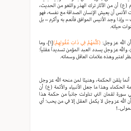
 (ع) أن من الآثار ترك الهذر واللغو من الحديث،
 الأنس أن يعيش الإنسان الصداقة مع نفسه، فهو
 وإذا وجد الأنيس الموافق فأنعم به وأكرم – بل
وات حياته.
 الله عز وجل:
(كَلَّمَهُمْ فِي ذَاتِ عُقُولِهِمْ)
[١]
، وما
 والله عز وجل يسدد العبد المؤمن تسديداً عقلياً؛
ظر اعتبر وهذه علامات العاقل وسماته.
أنما يلقن الحكمة، وهنيئا لمن منحه الله عز وجل
 الحكماء وهذا ما جعل الأنبياء والأئمة (ع) أن
 سورة لقمان التي تناولت جانباً من حكمة هذا
أن الله عز وجل لا يكمل العقل إلا في من يحب؛ أي
مولى..!