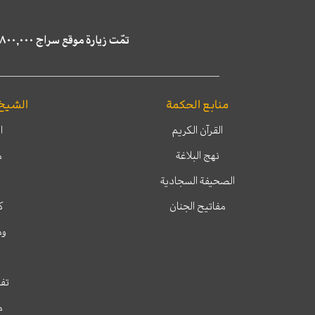
تمّت زيارة موقع سراج ٤,٨٠٠,٠٠٠ مرة خلال الستة أشهر الماضية، كما ظهر في نتائج البحث في محركات البحث٢٢,٢٩٠,٠٠٠ مرّة.
منابع الحكمة
الشيخ
القرآن الكريم
ا
نهج البلاغة
م
الصحيفة السجادية
مفاتيح الجنان
ك
وم
تفس
م