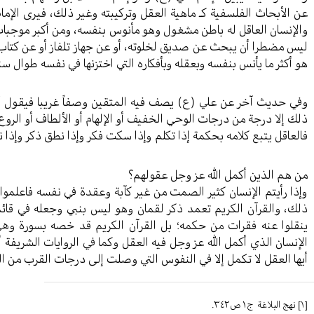
عن الأبحاث الفلسفية كـ ماهية العقل وتركيبته وغير ذلك، فيرى الإمام
والإنسان العاقل له باطن مشغول وهو مأنوس بنفسه، ومن أكبر موجبات
ليس مضطرا أن يبحث عن صديق لخلوته، أو عن جهاز تلفاز أو عن كتاب –
هو أكثر ما يأنس بنفسه وبعقله وبأفكاره التي اختزنها في نفسه طوال سن
وفي حديث آخر عن علي (ع) يصف فيه المتقين وصفاً غريبا فيقول أن
ذلك إلا درجة من درجات الوحي الخفيف أو الإلهام أو الألطاف أو الروع،
فالعاقل يتبع كلامه بحكمة إذا تكلم وإذا سكت فكر وإذا نطق ذكر وإذا ن
من هم الذين أكمل الله عز وجل عقولهم؟
وإذا رأيتم الإنسان كثير الصمت من غير كآبة وعقدة في نفسه فاعلموا 
ذلك، والقرآن الكريم تعمد ذكر لقمان وهو ليس بنبي وجعله في قائمة
ينقلوا عنه فقرات من حكمه؛ بل القرآن الكريم قد خصه بسورة وهي
الإنسان الذي أكمل الله عز وجل فيه العقل وكما في الروايات الشريفة 
أيها العقل لا تكمل إلا في النفوس التي وصلت إلى درجات القرب من ال
[١]
نهج البلاغة ج١ ص٣٤٢.