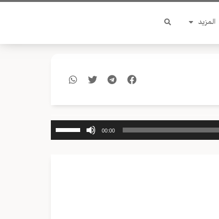
المزيد
استخدم
00:00
مفاتيح
الأسهم
أعلى/
أسفل
لزيادة
أو
خفض