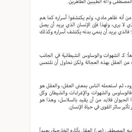
المصطفى وآله الطيبين الطاهرين.
 من أنه ظاهر مادي، ولم يكتشفوا أسراره كما هم
ذي لا يرى، ولهذا فإن الإنسان الذي يريد أن يصل
؛ فالذي يريد أن ينمي بدنه يكتشف أسراره وكذلك
لغاً؛ كـ الشهوات والوساوس الشيطانية في الجانب
ث عن العقل بهذه العجالة ولكن نحاول أن نلتمس
رود، ثم استعمله الناس بمعنى العقل، والعقل هو
 فالوساوس والشهوات والإغراءات والشيطان وكل
الحيوان فلابد من أن يقيد بالسلاسل، وهذا هو
 تأثير سائر القوى في حياة الإنسان.
خيه المصطفى (ص) العقل بآثاره الخارجية، بعيداً