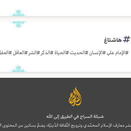
هاشتاغ
#
الإمام علي
#
الإنسان
#
الحديث
#
الحياة
#
الذكر
#
الشر
#
العاقل
#
العق
شبكة السراج في الطريق إلى الله
نشر معارف الإسلام المحمّدي وترويج الثّقافة الدّينيّة، يضمّ بساتين من المحت