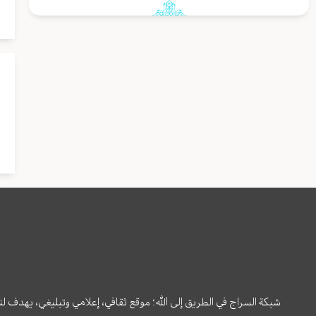
شبكة السراج في الطريق إلى الله؛ موقع ثقافي، إعلامي وتبليغي، يهدف ل