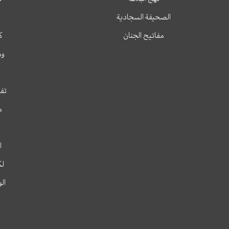
الصحيفة السجادية
مفاتيح الجنان
ك
وم
تفس
م
ا
لك
ال