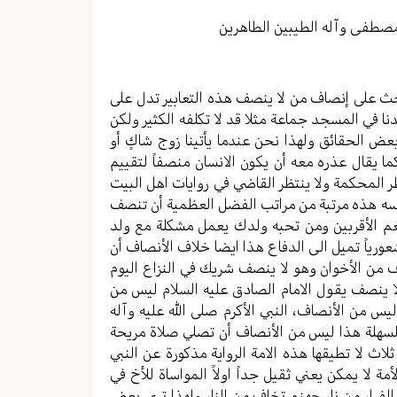
مستوى
الصوت.
مصطفی وآله الطیبین الطاهرین
حث على إنصاف من لا ينصف هذه التعابير تدل على
ا في المسجد جماعة مثلا قد لا تكلفه الكثير ولكن
 الحقائق ولهذا نحن عندما يأتينا زوج شاكٍ أو
ما يقال عذره معه أن يكون الانسان منصفاً لتقييم
 المحكمة ولا ينتظر القاضي في روايات اهل البيت
نفسه هذه مرتبة من مراتب الفضل العظمية أن تنصف
م الأقربين ومن تحبه ولدك يعمل مشكلة مع ولد
ورياً تميل الى الدفاع هذا ايضا خلاف الأنصاف أن
من الأخوان وهو لا ينصف شريك في النزاع اليوم
 ينصف يقول الامام الصادق عليه السلام ليس من
س من الأنصاف، النبي الأكرم صلى الله عليه وآله
ر السهلة هذا ليس من الأنصاف أن تصلي صلاة مريحة
ث لا تطيقها هذه الامة الرواية مذكورة عن النبي
أمة لا يمكن يعني ثقيل جداً اولاً المواساة للأخ في
الفرار من نار جهنم تخاف من النار ولهذا ترى بعض