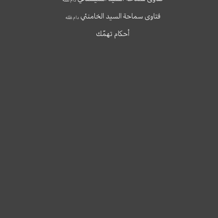
فتاوى سماحة السيد الخامنئي
دام ظله
أحكام تهمّك