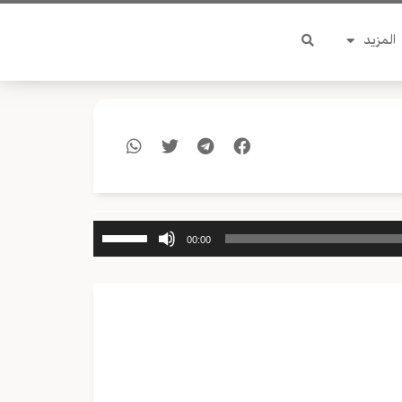
المزيد
استخدم
00:00
مفاتيح
الأسهم
أعلى/
أسفل
لزيادة
أو
خفض