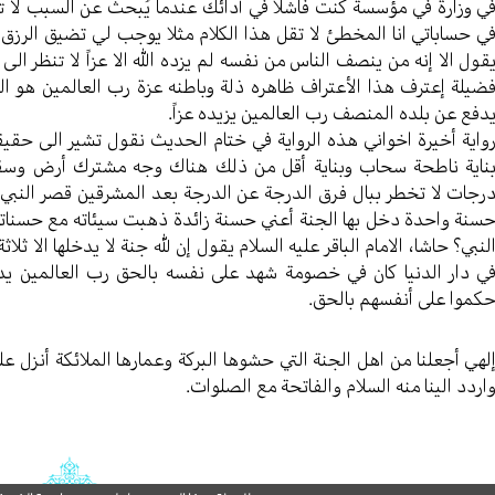
ي وزارة في مؤسسة كنت فاشلاً في أدائك عندما يُبحث عن السبب لا تتهر
ي حساباتي انا المخطئ لا تقل هذا الكلام مثلا يوجب لي تضيق الرزق
قول الا إنه من ينصف الناس من نفسه لم يزده الله الا عزاً لا تنظر ال
ضيلة إعترف هذا الأعتراف ظاهره ذلة وباطنه عزة رب العالمين هو المعز
دفع عن بلده المنصف رب العالمين يزيده عزاً.
واية أخيرة اخواني هذه الرواية في ختام الحديث نقول تشير الى حقي
ناية ناطحة سحاب وبناية أقل من ذلك هناك وجه مشترك أرض وسقف 
رجات لا تخطر ببال فرق الدرجة عن الدرجة بعد المشرقين قصر النبي 
سنة واحدة دخل بها الجنة أعني حسنة زائدة ذهبت سيئاته مع حسناته
لنبي؟ حاشا، الامام الباقر عليه السلام يقول إن لله جنة لا يدخلها الا
ي دار الدنيا كان في خصومة شهد على نفسه بالحق رب العالمين يد
كموا على أنفسهم بالحق.
لهي أجعلنا من اهل الجنة التي حشوها البركة وعمارها الملائكة أنزل علي
اردد الينا منه السلام والفاتحة مع الصلوات.