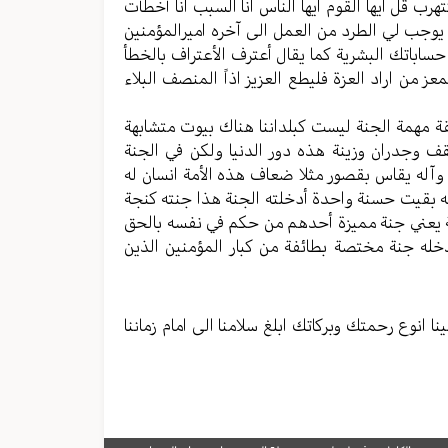
ب قل ايها القوم ايها الناس انا السبب انا أخطأت
 يوجب لي الطرد من العمل الى آخره اميرالمؤمنين
ى حساباتك البشرية كما يقال أعترف الأعتراف بالخطأ
 من اراد العزة فليطع العزيز اذاً المنصف البلاء
قة مهمة الجنة ليست كبلداننا هناك بيوت متشابهة
وجدران وزينة هذه دور الدنيا ولكن في الجنة
وآله يقاس بقصور مثلا ضعاف هذه الأمة انسان له
 بقيت حسنة واحدة أدخلته الجنة هذا جنته كنجة
 ثلاثة يعني جنة مميزة أحدهم من حكم في نفسه بالحق
خله جنة مختصة بطائفة من كبار المؤمنين الذين
نا انوع رحمتك وبركاتك ابلغ سلامنا الى امام زماننا