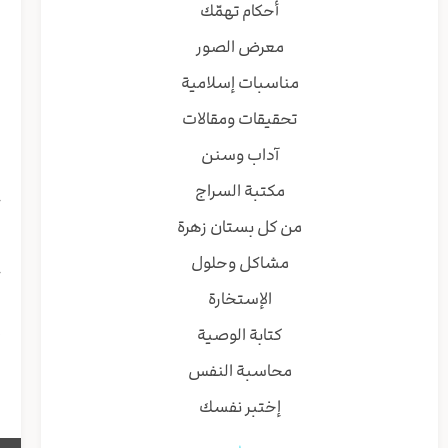
ف
أحكام تهمّك
ف
معرض الصور
ي
ف
مناسبات إسلامية
ي
تحقيقات ومقالات
ر
ب
آداب وسنن
د
مكتبة السراج
ح
ا
من كل بستان زهرة
ف
مشاكل وحلول
ح
الإستخارة
إ
كتابة الوصية
و
محاسبة النفس
إختبر نفسك