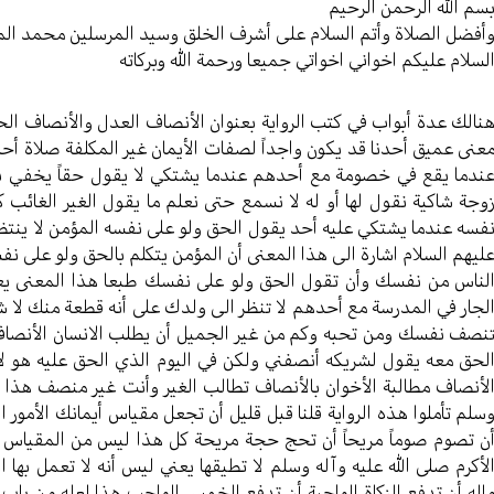
سم الله الرحمن الرحیم
أفضل الصلاة وأتم السلام علی أشرف الخلق وسید المرسلین محمد ال
لسلام علیکم اخواني اخواتي جمیعا ورحمة الله وبرکاته
نالك عدة أبواب في كتب الرواية بعنوان الأنصاف العدل والأنصاف ال
عنى عميق أحدنا قد يكون واجداً لصفات الأيمان غير المكلفة صلاة أحدن
ندما يقع في خصومة مع أحدهم عندما يشتكي لا يقول حقاً يخفي بعض
وجة شاكية نقول لها أو له لا نسمع حتى نعلم ما يقول الغير الغائب ك
فسه عندما يشتكي عليه أحد يقول الحق ولو على نفسه المؤمن لا ينتظر
ليهم السلام اشارة الى هذا المعنى أن المؤمن يتكلم بالحق ولو على 
لناس من نفسك وأن تقول الحق ولو على نفسك طبعا هذا المعنى يع
لجار في المدرسة مع أحدهم لا تنظر الى ولدك على أنه قطعة منك لا شع
نصف نفسك ومن تحبه وكم من غير الجميل أن يطلب الانسان الأنصاف 
لحق معه يقول لشريكه أنصفني ولكن في اليوم الذي الحق عليه هو لا
لأنصاف مطالبة الأخوان بالأنصاف تطالب الغير وأنت غير منصف هذا لي
سلم تأملوا هذه الرواية قلنا قبل قليل أن تجعل مقياس أيمانك الأمو
ن تصوم صوماً مريحاً أن تحج حجة مريحة كل هذا ليس من المقياس ثلا
لأكرم صلى الله عليه وآله وسلم لا تطيقها يعني ليس أنه لا تعمل بها ال
اله أن تدفع الزكاة الواجبة أن تدفع الخمس الواجب هذا لعله من باب 