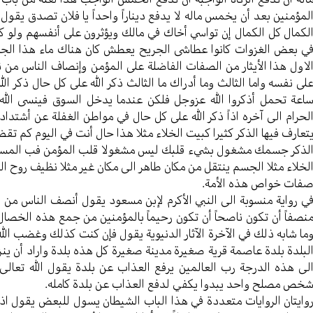
لمؤمنين بعد أن يخمس ماله لا يدفع ديناراً واحداً يا فلان تصدق يق
لكمال كل الكمال إن تواسي أخاك في مالك ويؤثرون على أنفسهم ولو 
ي بعض الغزوات كانوا عطاشى الجريح يعطش كان هناك ماء هذا الجريح
لاول هذا الأيثار من الصفات الفاضلة على المؤمن وإنصاف الناس من 
لى نفسه واما الثالث وما أدراك ما الثالث ذكر الله على كل حال ذكر ا
اعة تحمل أذكروا الله عزوجل فلكن عندما يدخل السوق فينسى الله
لحرام الى آخره اذاً ذكر الله على كل حال في مواطن الغفلة عن أشتداد
تعارف فيها الذكر كثيرا كبيت الخلاء مثلا هذا حال أنت في اليوم كم ت
لذكر جسمك مشغول بشيء قلبك ليس مشغولا قلب المؤمن فب المسجد
لخلاء مثلا الجسم ينتقل من مكان طاهر الى مكان غير مثلا نظيف روح الم
فات خواص هذه الأمة.
ي رواية منسوبة الى النبي الأكرم لإبن مسعود يقول أنصف الناس من
نصفاً أن تكون ناصحاً أن تكون رحيماً بالمؤمنين من جمع هذه الخصا
ما شابه ذلك في الآخرة الآثار الدنيوية يقول فإن كنت كذلك وغضب الله
لبلدة بلدة عاصمة قرية صغيرة مدينة صغيرة كل هذه بلدة واراد أن ي
لى هذه الدرجة رب العالمين يرفع العذاب عن بلدة يقول الله تعالى
خص مصلح واحد يبدوا يكفي لدفع العذاب عن بلدة كامله.
وايتان الروايات متعددة في هذا الباب الشيطان يسول للبعض يقول اذ