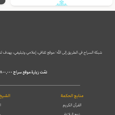
شبكة السراج في الطريق إلى الله؛ موقع ثقافي، إعلامي وتبليغي، يهدف ل
تمّت زيارة موقع سراج ٤,٨٠٠,٠٠٠ مرة خلال الستة أشهر الماضية، كما ظهر في نتائج البحث في محركات البحث٢٢,٢٩٠,٠٠٠ مرّة.
منابع الحكمة
الشيخ
القرآن الكريم
ا
نهج البلاغة
م