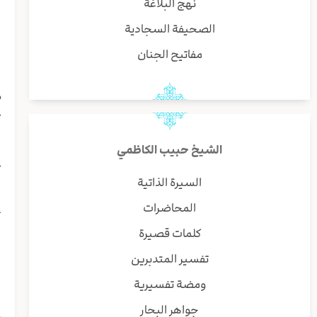
نهج البلاغة
ب
و
الصحيفة السجادية
ا
مفاتيح الجنان
ه
م
ع
ز
ن
الشيخ حبيب الكاظمي
ع
ا
السيرة الذاتية
ا
المحاضرات
ت
ا
كلمات قصيرة
ا
تفسير المتدبرين
و
أ
ومضة تفسيرية
ا
جواهر البحار
م