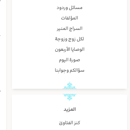
ا
مسائل وردود
ا
المؤلفات
ف
ا
السراج المنير
ع
لكل زوج وزوجة
س
ا
الوصايا الأربعون
ي
صورة اليوم
ا
ا
سؤالكم وجوابنا
ص
ف
م
و
ا
المزيد
ا
ش
كنز الفتاوىٰ
ر