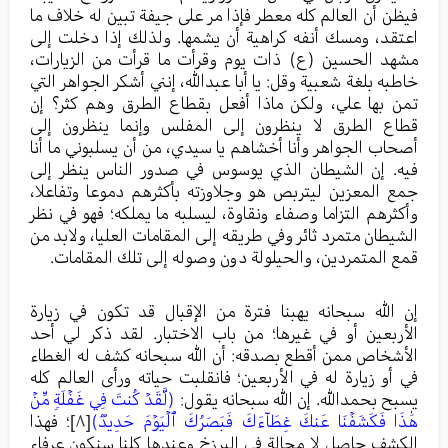
فيظن أن العالم كله معطر فإذا مر على جيفة تبين له خلاف ما
اعتقد، ومسك أنفه كراهية أن يشمها. ولذلك إذا دخلت إلى
مشهد الحسين (ع) ذات يوم وقرأت ما قرأت من الزيارات،
خاطبه بلغة شعبية وقل: يا أبا عبدالله، إنني أشكر الجواهر التي
تمن بها علي، ولكن ماذا أفعل بقطاع الطرق وهم كثر؟ إن
قطاع الطرق لا ينظرون إلى المفلس وإنما ينظرون إلى
أصحاب الجواهر وأنا أخشاهم يا سيدي، من أن يسلبوني ما أنا
فيه. إن الشيطان الذي يوسوس في صدور الناس ينظر إلى
جمع المعزين ليتربص هو وجلاوزته بأكثرهم دموعا وتفاعلا،
وأكثرهم التزاما وصفاء ونقاوة، ليسلبه ما يملكه؛ فهو في نظر
الشيطان متمرد ثائر وفي طريقه إلى المقامات العليا، ولابد من
قمع المتمردين، والحيلولة دون وصوله إلى تلك المقامات.
إن الله سبحانه يهبنا فترة من الإقبال قد تكون في زيارة
الأربعين أو في غيرها؛ من باب الاختبار. لقد ذكر لي أحد
الأشخاص ممن أقطع بصدقه: أن الله سبحانه كشف له الغطاء
في أو زيارة له في الأربعين؛ فانقلبت حياته ورأى العالم كله
يسبح بحمدالله. إن الله سبحانه يقول:
(لَّقَدۡ كُنتَ فِي غَفۡلَةࣲ مِّنۡ
هَٰذَا فَكَشَفۡنَا عَنكَ غِطَآءَكَ فَبَصَرُكَ ٱلۡيَوۡمَ حَدِيدࣱ)
[٨]
؛ فهذا
الكشف حاصل لا محالة في البرزخ وعندها كلنا سنكون عرفاء