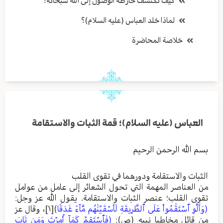
كيف تكتشف خارطة الوصول إلى الله سبحانه؟
لماذا خلد العباس (عليه السلام)؟
خلاصة المحاضرة
العباس (عليه السلام)؛ قمة الثبات والاستقامة
بسم الله الرحمن الرحيم
الثبات والاستقامة ودورهما في تقوى القلب
من العناصر المهمة التي تحول الشعائر إلى عامل من عوامل
تقوى القلب؛ عنصر الثبات والاستقامة. يقول الله عز وجل:
(وَأَلَّوِ ٱسۡتَقَٰمُواْ عَلَى ٱلطَّرِيقَةِ لَأَسۡقَيۡنَٰهُم مَّآءً غَدَقࣰا
)
[١]
، وقال عز
من قائل مخاطبا نبيه (ص):
(فَٱسۡتَقِمۡ كَمَآ أُمِرۡتَ وَمَن تَابَ