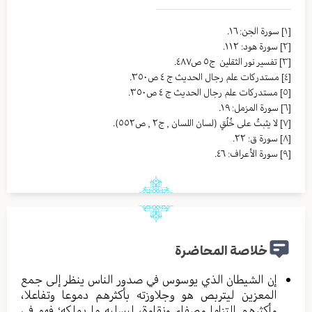
[١]
سورة الجن: ١٦.
[٢]
سورة هود: ١١٢.
[٣]
تفسير نور الثقلين ج٥ ص٤٨٧.
[٤]
مستدركات علم رجال الحديث ج ٤ ص٣٥٠.
[٥]
مستدركات علم رجال الحديث ج ٤ ص٣٥٠.
[٦]
سورة المزمل: ١٩.
[٧]
لا يثبتُ على خُلُقٍ (لسان اللسان , ج٢ , ص٥٥٢).
[٨]
سورة ق: ٢٢.
[٩]
سورة الأعراف: ٤٦.
خلاصة المحاضرة
إن الشيطان الذي يوسوس في صدور الناس ينظر إلى جمع
المعزين ليتربص هو وجلاوزته بأكثرهم دموعا وتفاعلا،
وأكثرهم التزاما وصفاء ونقاوة، ليسلبه ما يملكه؛ فهو في