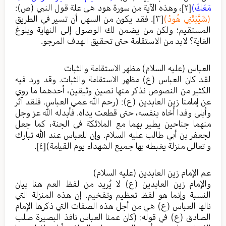
مَعَكَ)
[٢]
، وهذه الآية من سورة هود هي علة قول النبي (ص):
(شَيَّبَتْنِي هُودُ)
[٣]
. فقد يكون من السهل أن تسير في الطريق
المستقيم؛ ولكن من يضمن لك الوصول إلى النهاية وبلوغ
الغاية؟ لابد من الاستقامة حتى تحقيق الهدف المرجو.
العباس (عليه السلام) مظهر الاستقامة والثبات
لقد كان العباس (ع) مظهر الاستقامة والثبات. وقد ورد فيه
الكثير من النصوص نذكر منها نصين وثيقين، أحدهما ما روي
عن إمامنا زين العابدين (ع): (رحم الله عمي العباس. فلقد آثر
وأبلى وفدا أخاه بنفسه، حتى قطعت يداه. فأبدله الله عز وجل
منهما جناحين يطير بهما مع الملائكة في الجنة، كما جعل
لجعفر بن أبي طالب عليه السلام. وإن للعباس عند الله تبارك
و تعالى منزلة يغبطه بها جميع الشهداء يوم القيامة)
[٤]
.
عم الإمام زين العابدين (عليه السلام)
والإمام زين العابدين (ع) لا يُريد من لفظ العم هنا بيان
النسبة وإنما هو لفظ تعظيم وتفخيم. إن هذه المنزلة التي
نالها العباس (ع) هي من أجل هذه الصفات التي ذكرها الإمام
الصادق (ع) في قوله: (كان عمنا العباس نافذ البصيرة صلب