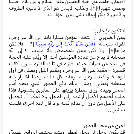
الايمان. جاهد مع أخيه الحسين عليه السلام وأبلى بلاءا حسنا
ومضى شهيدا)
[٥]
. وصُلب الإيمان هو الذي لا تغيره الظروف
والأيام ولا يتأثر إيمانه بشيء من المؤثرات.
لا تكون مزّاجا…!
ومن الضروري أن يتخذ المؤمن مسارا ثابتا إلى الله عز وجل،
لقوله سبحانه:
(فَمَن شَآءَ ٱتَّخَذَ إِلَىٰ رَبِّهِۦ سَبِيلًا)
[٦]
. فلا تكن
مزّاجا
[٧]
، ولا تكن ممن يتمضمض ولا يشرب…! إن الله
سبحانه لا يدع من عباده المؤمنين أحدا إلا ويُتم عليه الحجة
في فترة من فترات حياته؛ فتراه في تلك الفترة – وإن كانت
قصيرة – مقبلا على الله عز وجل، ويقيم الليل ويصلي في أول
الوقت؛ ولكنه سرعان ما يفقد كل ذلك، وهذا اختبار منه
سبحانه وتعالى. ومثال ذلك بائع العطور الذي يقف أمام
المحل وبيده أوراق معطرة يوزعها على العابرين يشمونها، فإذا
طلب أحدهم الأصل أرشده إلى المحل. ولا يُمكن أن تحصل
على الأصل من دون أن تدفع ثمنه وإلا قال لك: اخرج، فلست
بمشتر…!
اخرج من محل العطور
قد يكون الرجل في محل العطور ويشم مختلف الروائح الطيبة،