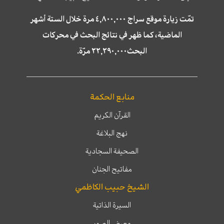
تمّت زيارة موقع سراج ٤,٨٠٠,٠٠٠ مرة خلال الستة أشهر
الماضية، كما ظهر في نتائج البحث في محركات
البحث٢٢,٢٩٠,٠٠٠ مرّة.
منابع الحكمة
القرآن الكريم
نهج البلاغة
الصحيفة السجادية
مفاتيح الجنان
الشيخ حبيب الكاظمي
السيرة الذاتية
معرض الصور