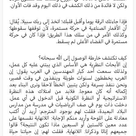
ولكن لا فائدة من ذلك الكشف في ذلك اليوم وقد فات الأوان.
فإذا جاءتك الرقة يوما وأقبل قلبك؛ اتخذ إلى ربك سبيلا. يُقال:
أن الأقمار الصناعية في حركة مستمرة، لأن توقفها سقوطها؛
وكذلك الأمر في من سلك هذا الطريق؛ فإذا كان في حركة
مستمرة في الفضاء الأعلى لم يسقط.
كيف تكتشف خارطة الوصول إلى الله سبحانه؟
إن الأبحاث النظرية هي الأساس الذي يبتني عليه كل عمل،
ولذلك سمعت أحد كبار المهندسين في الغرب يقول: إن
الغرب يخططون لسنوات طويلة وينفذون في وقت قصير،
ونحن ننفذ بسرعة ولكن يتبين الخطأ لاحقا ونرى البناء بعد
إكماله أنه كان معوجا. فلابد من امتلاك هذه النظرة
الاستراتيجية أو النظرة الكونية قبل الدخول في أي عمل.
دخلت ذات يوم في صف الرياضيات في مدرسة من مدارس
البلاد البعيدة، فقلت لهم بوجود المترجم: أريد أن أكتب
معادلة على اللوحة وأريد منكم الإجابة: اللانهاية نقسمها على
عدد معين كالستين أو السبعين ماذا تكون النتيجة؟ قالوا
جميعهم إناثا وذكرانا: اللانهاية. فقلت لهم: إن حياتنا حياة