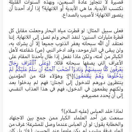
قصيرة لا تتجاوز عادة السبعين، وبهذه السنوات القليلة
نكتسب الأبدية. ما هي الأبدية أو اللانهاية؟ إذا أراد أحدنا أن
يتصور اللانهاية؛ لأصيب بالصداع.
فعلى سبيل المثال: لو قطرت مياه البحار وجعلت مقابل كل
قطرة مليارات السنين؛ لنفذ البحر ولم تصل إلى اللانهاية. إننا
نعتقد أن الله سبحانه يغفر الذنوب جميعا إلا أن يشرك به،
ولن يبقى في النار موحد، وقد ادخر النبي (ص) شفاعته لأهل
الكبائر من أمته، ولكن ماذا نفعل إذا طال بأحدنا المقام على
الأعراف التي يصفها سبحانه قائلا:
(وَعَلَى ٱلۡأَعۡرَافِ رِجَالࣱ
يَعۡرِفُونَ كُلَّۢا بِسِيمَىٰهُمۡۚ وَنَادَوۡاْ أَصۡحَٰبَ ٱلۡجَنَّةِ أَن سَلَٰمٌ عَلَيۡكُمۡۚ لَمۡ
يَدۡخُلُوهَا وَهُمۡ يَطۡمَعُونَ)
[٩]
؛ وهؤلاء فئة من المؤمنين
ينتظرون دورهم للدخول إلى الجنان؛ فهم لم يدخلوا بعد
ولكنهم يطمعون في الدخول، فهم في هذا العذاب النفسي
إلى أن يُحدد مصيرهم.
لماذا خلد العباس (عليه السلام)؟
سمعت عن أحد العلماء الكبار ممن جمع بين الاجتهاد
والخطابة يقول: لو أن العباس عندما وصل للمشرعة؛ غرف من
الماء غرفة وشرب لم يكن ملوما عند الحسين (ع)؛ بل كان