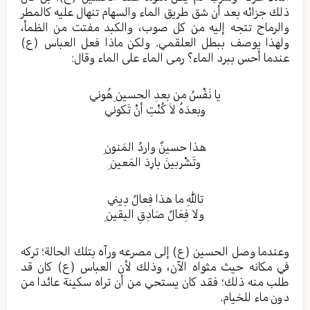
ذلك جزائه بعد أن شق طريق الماء والسهام تنهال عليه كالمطر
والرماح تتجه إليه من كل صوب، والكبد مفتت من الظمأ،
ولهذا يوصف ببطل العلقمي. ولكن ماذا فعل العباس (ع)
عندما أحس ببرد الماء؟ رمى الماء على الماء وقال:
يا نَفْسُ من بعدِ الحسينِ هُوني
وبعدَهُ لاَ كُنْتِ أنْ تَكوني
هذا حسينٌ واردُ المَنونِ
وتَشْربينَ بارِدَ المَعينِ
تاللهِ ما هذا فِعالُ دِيني
ولا فِعَالُ صَادِقِ اليقينِ
وعندما وصل الحسين (ع) إلى مصرعه ورآه بتلك الحالة؛ تركه
في مكانه حيث مثواه الآن، وذلك لأن العباس (ع) كان قد
طلب منه ذلك؛ فقد كان يستحي من أن تراه سكينة عائدا من
دون ماء للخيام.