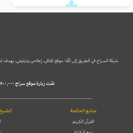
شبكة السراج في الطريق إلى الله؛ موقع ثقافي، إعلامي وتبليغي، يهدف ل
تمّت زيارة موقع سراج ٤,٨٠٠,٠٠٠ مرة خلال الستة أشهر الماضية، كما ظهر في نتائج البحث في محركات البحث٢٢,٢٩٠,٠٠٠ مرّة.
منابع الحكمة
الشيخ
القرآن الكريم
ا
نهج البلاغة
م