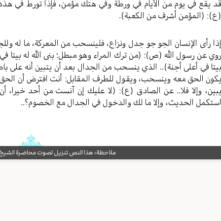
د يقع في يوم من الأيام في ورطة وفي هتك مؤمن، فإذا تورط في هذه ا
ع): (المؤمن أشرف من الكعبة).
ذا رأى الإنسان الجو جو جدل ونزاع، فلينسحب من المعركة، ما له وللجد
وي عن رسول الله (ص): (من ترك المراء وهو مبطل؛ بنى الله له بيتا في 
يتا في أعلى أجنة).. الذي ينسحب من الجدال بعد أن يتبين أنه على ب
كون الحق معه وينسحب، ويقول للطرف المقابل: أنت افترض أن الحق م
بين، وإلا فلا.. عن الصادق (ع): (لا عليك إن آنست من أحد خيرا، أن
ستكمل الحديث، وإلا ما لك والدخول في الجدال مع الخصوم؟..
ملاحظة: هذا النص تنزيل لصوت محاضرة الشيخ حب