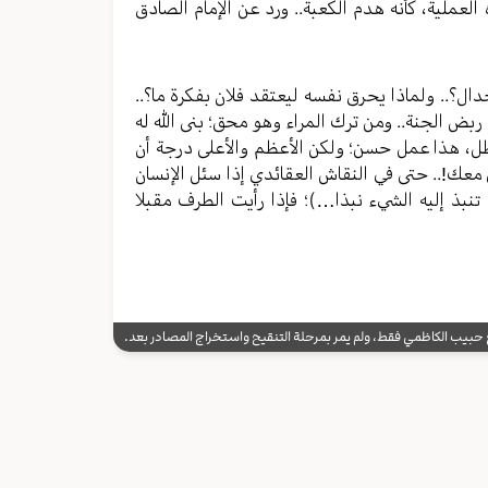
لعملية، كأنه هدم الكعبة.. ورد عن الإمام الصادق
ال؟.. ولماذا يحرق نفسه ليعتقد فلان بفكرة ما؟..
ربض الجنة.. ومن ترك المراء وهو محق؛ بنى الله له
اطل، هذا عمل حسن؛ ولكن الأعظم والأعلى درجة أن
عك!.. حتى في النقاش العقائدي إذا سئل الإنسان
 تنبذ إليه الشيء نبذا…)؛ فإذا رأيت الطرف مقبلا
يب الكاظمي فقط، ولم يمر بمرحلة التنقيح واستخراج المصادر بعد.