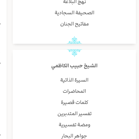
نهج البلاغة
إ
الصحيفة السجادية
ا
م
مفاتيح الجنان
أ
ا
أ
م
الشيخ حبيب الكاظمي
ا
السيرة الذاتية
ا
المحاضرات
ل
ل
كلمات قصيرة
ا
تفسير المتدبرين
ومضة تفسيرية
إ
م
جواهر البحار