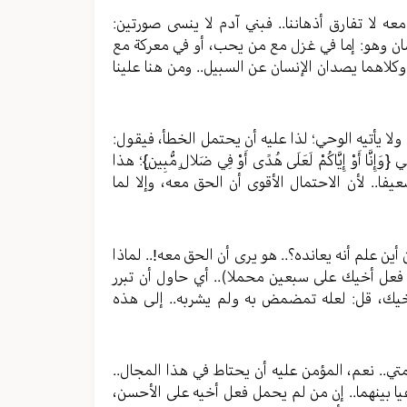
عه لا تفارق أذهاننا.. فبني آدم لا ينسى صورتين:
ان وهو: إما في غزل مع من يحب، أو في معركة مع
كلاهما يصدان الإنسان عن السبيل.. ومن هنا علينا
ولا يأتيه الوحي؛ لذا عليه أن يحتمل الخطأ، فيقول:
 إِيَّاكُمْ لَعَلَى هُدًى أَوْ فِي ضَلالٍ مُّبِينٍ}؛ هذا
ا.. لأن الاحتمال الأقوى أن الحق معه، وإلا لما
ن علم أنه يعانده؟.. هو يرى أن الحق معه!.. لماذا
فعل أخيك على سبعين محملا).. أي حاول أن تبرر
أخيك، قل: لعله تمضمض به ولم يشربه.. إلى هذه
تي.. نعم، المؤمن عليه أن يحتاط في هذا المجال..
عيا بينهما.. إن من لم يحمل فعل أخيه على الأحسن،