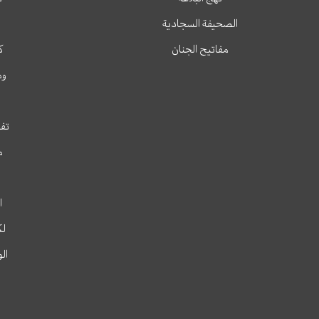
الصحيفة السجادية
مفاتيح الجنان
ك
وم
تفس
م
ا
لك
ال