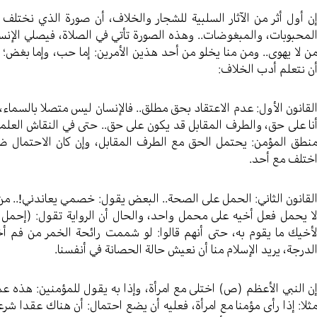
ن أول أثر من الآثار السلبية للشجار والخلاف، أن صورة الذي نختلف م
لمحبوبات، والمبغوضات.. وهذه الصورة تأتي في الصلاة، فيصلي الإنس
ن لا يهوى.. ومن منا يخلو من أحد هذين الأمرين: إما حب، وإما بغض؛ و
ن نتعلم أدب الخلاف:
لقانون الأول: عدم الاعتقاد بحق مطلق.. فالإنسان ليس متصلا بالسماء، 
نا على حق، والطرف المقابل قد يكون على حق.. حتى في النقاش العلمي {وَإِنَّا أَوْ
نطق المؤمن: يحتمل الحق مع الطرف المقابل، وإن كان الاحتمال ضعيف
ختلف مع أحد.
لقانون الثاني: الحمل على الصحة.. البعض يقول: خصمي يعاندني!.. من أي
ا يحمل فعل أخيه على محمل واحد، والحال أن الرواية تقول: (إحمل 
أخيك ما يقوم به، حتى أنهم قالوا: لو شممت رائحة الخمر من فم 
لدرجة، يريد الإسلام منا أن نعيش حالة الحصانة في أنفسنا.
ن النبي الأعظم (ص) اختلى مع امرأة، وإذا به يقول للمؤمنين: هذه عم
ثلا: إذا رأى مؤمنا مع امرأة، فعليه أن يضع احتمال: أن هناك عقدا شر