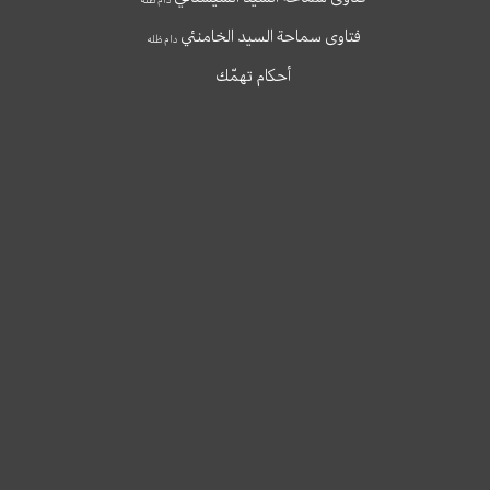
فتاوى سماحة السيد الخامنئي
دام ظله
أحكام تهمّك