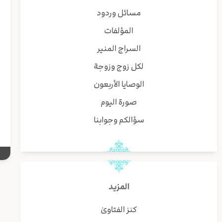
ق
مسائل وردود
(
المؤلفات
إ
السراج المنير
ر
لكل زوج وزوجة
ب
ي
الوصايا الأربعون
ي
صورة اليوم
ا
سؤالكم وجوابنا
المزيد
كنز الفتاوىٰ