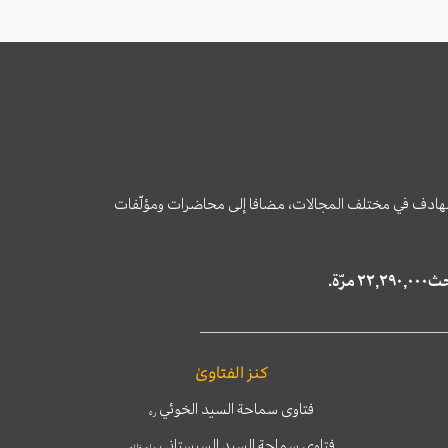
وى الهادف في مختلف المجالات، مضافا إلى محاضرات ومؤلّفات
كنز الفتاوىٰ
فتاوى سماحة السيد الخوئي
ره
فتاوى سماحة السيد السيستاني
دام ظله