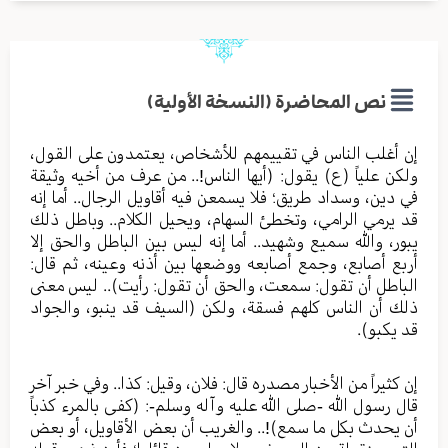
نص المحاضرة (النسخة الأولية)
إن أغلب الناس في تقييمهم للأشخاص، يعتمدون على القول،
ولكن علياً (ع) يقول: (أيها الناس!.. من عرف من أخيه وثيقة
في دين، وسداد طريق؛ فلا يسمعن فيه أقاويل الرجال.. أما إنه
قد يرمي الرامي، وتخطئ السهام، ويحيل الكلام.. وباطل ذلك
يبور، والله سميع وشهيد.. أما إنه ليس بين الباطل والحق إلا
أربع أصابع، وجمع أصابعه ووضعها بين أذنه وعينه، ثم قال:
الباطل أن تقول: سمعت، والحق أن تقول: رأيت).. ليس معنى
ذلك أن الناس كلهم فسقة، ولكن (السيف قد ينبو، والجواد
قد يكبو).
إن كثيراً من الأخبار مصدره قال: فلان، وقيل: كذا.. وفي خبر آخر
قال رسول الله -صلى الله عليه وآله وسلم-: (كفى بالمرء كذباً
أن يحدث بكل ما سمع)!.. والغريب أن بعض الأقاويل، أو بعض