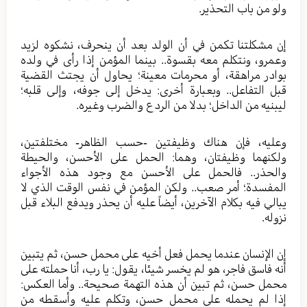
ولو من باب التحذير.
إن مشكلتنا تكمن في أن الولد بعد أن ينحرف، نشكوه لزيد
وعمرو، ونتكلم معه بقسوة.. بينما المؤمن إذا رأى في ولده
بوادر مراهقة، أو محرمات معينة؛ يحاول أن يجتث القضية
قبل التفاعل.. وبعبارة أخرى: يدخل إلى جوفه، وإلى قلبه؛
ليبنيه من الداخل؛ بدلا من الردع والضرب وغيره.
وعليه، فإن هناك وظيفتين -حسب الظاهر- مختلفتين،
ولكنهما وظيفتان، وهما: الحمل على الأحسن، والحيطة
والحذر.. فالحمل على الأحسن مع وجود هذه الأجواء
المفسدة؛ أمر صعب.. ولكن المؤمن في نفس الوقت الذي لا
يبالي فيه بكلام الآخرين، أيضاً عليه أن يحذر ويدفع البلاء قبل
نزوله.
إن الإنسان عندما يحمل فعل أخيه على محمل حسن، ثم يتبين
أنه فاسق فاجر، هو لم يخسر شيئا، يقول: يا رب، أنا حملته على
محمل حسن، ثم تبين أن هذه التهمة صحيحة.. وأما العكس:
إذا لم يحمله على محمل حسن، وتكلم عليه وأسقطه من