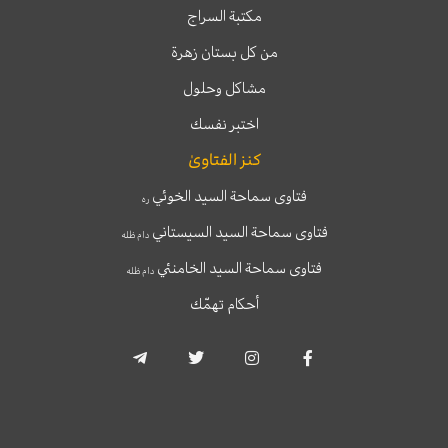
مكتبة السراج
من كل بستان زهرة
مشاكل وحلول
اختبر نفسك
كنز الفتاوىٰ
فتاوى سماحة السيد الخوئي
ره
فتاوى سماحة السيد السيستاني
دام ظله
فتاوى سماحة السيد الخامنئي
دام ظله
أحكام تهمّك
T
T
I
F
e
w
n
a
l
i
s
c
e
t
t
e
g
t
a
b
r
e
g
o
a
r
r
o
m
a
k