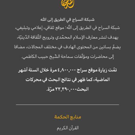
شبكة السراج في الطريق إلى الله
شبكة السراج في الطريق إلى الله؛ موقع ثقافي، إعلامي وتبليغي،
يهدف لنشر معارف الإسلام المحمّدي وترويج الثّقافة الدّينيّة،
يضمّ بساتين من المحتوى الهادف في مختلف المجالات، مضافا
إلى محاضرات ومؤلّفات سماحة الشّيخ حبيب الكاظمي.
تمّت زيارة موقع سراج ٤,٨٠٠,٠٠٠ مرة خلال الستة أشهر
الماضية، كما ظهر في نتائج البحث في محركات
البحث٢٢,٢٩٠,٠٠٠ مرّة.
منابع الحكمة
القرآن الكريم