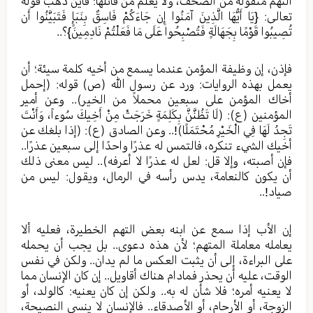
التهم منقولة من الصحف، ولا يعلم من قائلها؛ فأين ذهب قوله
تعالى: {يَا أَيُّهَا الَّذِينَ آمَنُوا إِن جَاءَكُمْ فَاسِقٌ بِنَبَإٍ فَتَبَيَّنُوا أَن
تُصِيبُوا قَوْمًا بِجَهَالَةٍ فَتُصْبِحُوا عَلَى مَا فَعَلْتُمْ نَادِمِينَ}؟..
فإذن، إن وظيفة المؤمن عندما يسمع من أخيه كلمة سيئة؛ أن
يعمل بهذه الروايات: ورد عن رسول الله (ص) قوله: (إحمل
أخاك المؤمن على سبعين محملاً من الخير).. وعن أمير
المؤمنين (ع): (لَا تَظُنَّنَّ بِكَلِمَةٍ خَرَجَتْ مِنْ أَخِيكَ سُوءاً، وَأَنْتَ
تَجِدُ لَهَا فِي الْخَيْرِ مُحْتَمَلًا)!.. وعن الصادق (ع): (إذا بلغك عن
أخيك الشيء تنكره، فالتمس له عذرًا واحدًا إلى سبعين عذرًا..
فإن أصبته، وإلا قل: لعل له عذرًا لا أعرفه).. ليس معنى ذلك
أن يكون كالنعامة، يدس رأسه في الرمال، ويقول: ليس من
صياد!..
إن الأب إذا سمع عن ابنه بعض التهم الخطيرة، فعليه ألا
يعامله معاملة المتهم؛ لأن هذه دعوى.. بل يجب أن يحمله
على البراءة، إلى أن يثبت العكس ما لم يدان.. ولكن في نفس
الوقت، عليه أن يحذر فمادام هناك أقاويل.. إن كان الإنسان مما
لا يعنيه أمره؛ فلا شأن له به.. ولكن إن كان يعنيه: كالولد، أو
الزوجة، أو الأرحام، أو الأصدقاء.. فالإنسان لا ينسى النصيحة،