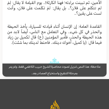
الأعين، ثم تبينت براءته؛ فهنا الكارثة!.. يوم القيامة لا يقال: لِمَ
لم تتكلم على فلان؟.. بل يقال: لمَ تكلمت على فلان، وأنت
لست على يقين؟..
القاعدة العامة: إن الإنسان أثناء قيادته للسيارة، يأخذ الحيطة
والحذر في كل شيء.. وفي التعامل مع الناس، أيضاً لابد من
هذه الحيطة والحذر، فأمير المؤمنين (ع) قال لكميل بن زياد
فيما قال: (يا كميل، أخوك دينك.. فاحتط لدينك بما شئت).
ملاحظة: هذا النص تنزيل لصوت محاضرة الشيخ حبيب الكاظمي فقط، ولم يمر
بمرحلة التنقيح واستخراج المصادر بعد.