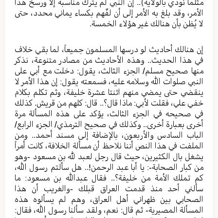
مثلما نودي بالولاية).. إن النبي لم يترك مناسبة إلا ورسخ هذا
الأمر، وقد بلغ به الأمر إلى أن لفّهم بكساء يماني محدد، حتى
لا يُظن بأن هنالك غير هؤلاء الخمسة.
إن هنالك أحاديث لو درسها المسلمون جميعاً، لما بقي خلاف
في هذا الحديث.. وهذه الأحاديث من مصادر متنوعة، نذكر
منها صحيح مسلم/ الجزء الثالث، يقول: دخلت مع أبي على
النبي صلوات الله وسلامه عليه، فسمعته يقول: إن هذا الأمر لا
ينقضي حتى يمضي منهم اثنتا عشرة خليفة، وثم تكلم بكلام
خفي علي، فقلت لأبي: ماذا قال؟.. قال: كلهم من قريش. كذلك
في صحيحه في الجزء الثالث، يؤكد على هذه المسألة مرة
أخرى بعبارة أخرى.. وكذلك في صحيح الترمذي/ الجزء الرابع/
الباب السادس والأربعون، بالإضافة إلى مسند أحمد.. ومن
الملفت في هذا النص أننا نلاحظ أن مسألة الخلافة، كانت أمراً
يشغل بال الكثيرين، حيث قال رجل لعبد لله بن مسعود -وهو
من كبار الصحابة-: يا أبا عبد الرحمن!.. هل سألتم رسول الله،
كم تملك الأمة من خليفة؟.. فقال عبدالله بن مسعود: ما
سألني أحد منذ قدمت العراق قبلك -والغريب أن هذا
الصحابي بين ظهراني أهل العراق، وهم لم يسألوه هذه
المسألة المصيرية- ثم قال: نعم، ولقد سألنا رسول الله، فقال: