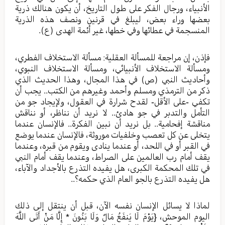
الأنبياء، ورجال الفكر على طول التاريخ، أن يكون هنالك ذرية
بعضها وراء بعض، ليبلغ في قرنين ونصف هذه الذرية
المنسجمة في عطائها وفي خطها، غير أئمة الهدى (ع).
فإذن، إن مراجعة للمسألة العقلية: مسألة الاستخلاف الفطري،
ومسألة الاستخلاف الأنبيائي، ومسألة الاستخلاف النبوي،
وأحاديث النبي (ص) في هذا المجال، وهذا الحديث الذي
ذكر من الترمذي ومسلم وأحمد وغيرهم من الكتب.. يجب أن
تكفي -على الأقل- لقدح شرارة في العقول، ولإيجاد جو من
التأمل والتدبر في جو هادئ.. لا نريد أن نناظر، أو نناقش
مناقشة إفحامية.. بل نريد أن نبين الفكرة.. فالإنسان عندما
يتخلى عن كل تعصب وخلفيات موروثة، فالإنسان عندما يوضع
في القبر أو في اللحد، أو عندما ينادى ويقوم من قبره، وعندما
يقف أمام رب العالمين على الصراط، وعندما يقف أمام النبي
في تلك المحكمة الكبرى، هل يفيده التذرع بالأجداد والآباء،
هل يفيده التذرع بالجو العام الذي حكمه؟..
لماذا لا يسائل الإنسان نفسه الآن، قبل أن ينتقل إلى ذلك
اليوم الموحش، {يَوْمَ لَا يَنفَعُ مَالٌ وَلَا بَنُونَ * إِلَّا مَنْ أَتَى اللَّهَ