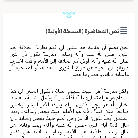
نص المحاضرة (النسخة الأولية)
نحن نعلم أن هنالك مدرستين في فهم نظرية الخلافة بعد
النبي -صلى الله عليه وآله وسلم-: مدرسة تقول بأن النبي
صلى الله عليه وآله، أوكل أمر الخلافة إلى الأمة، والأمة اختارت
طريقها في الحياة عن طريق الشورى الناقصة، أو المنتخبة، أو
ما شابه ذلك، وحصل ما حصل.
ولكن مدرسة أهل البيت عليهم السلام، تقول المبنى في هذا
المقام هو قوله تعالى: {اللّهُ أَعْلَمُ حَيْثُ يَجْعَلُ رِسَالَتَهُ}.. فلماذا
اختار الله عز وجل الأنبياء، ولم يترك الأمر للبشر ليختاروا
صالحاً -مثلا- نبياً؟.. لأنه هو الأعلم حيث يجعل رسالته.. وبهذا
المنطق أيضاً نقول: الله عز وجل أعلم حيث يجعل وصايته.. إن
حال الأمة أيام النبي -صلى الله عليه وآله- وبعد وفاته، هي
حال واحد.. فالأمة هي الأمة، وحاجات الأمة هي نفس