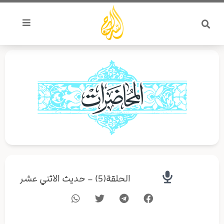
خطي
لى
لمحتوى
الحلقة(5) – حديث الاثني عشر