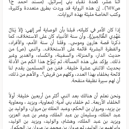
اثنا عشر، كعدة نقباء بني إسرائيل. (مسند أحمد ج١
ص٦٥٧).. إن هذه الرواية قد وردت بطرق متعددة وكثيرة،
وكتب الخاصة مليئة بهذه الروايات.
إذا كان الأمر في كلياته، قبلنا بأن الوصاية أمر إلهي: {لاَ يَنَالُ
عَهْدِي الظَّالِمِينَ}.. وأن سنة الأنبياء كان على الاستخلاف، كما
ذكرنا قصة هارون وموسى.. وقلنا أن سنة الأمم، والأفراد،
والفطرة البشرية قائمة على الاستخلاف.. والنبي (ص) من
حديث الدار، والمنزلة، والسفينة، والكساء، والغدير وغير
ذلك.. يؤكد على هذه المسألة، ثم يُتوٌج هذا الكم من الأدلة
بحديث الاثنتي عشرة خليفة.. فمَن مِن المسلمين يقدم لنا
لائحة بخلفاء بهذا العدد، وكلهم من قريش؟.. والأهم من ذلك،
أن لهم سيرة نظيفة منقحة.
ونحن نعلم أن هنالك بعد النبي أكثر من أربعين خليفة: أولاً
الخلفاء الأربعة.. ثم خلفاء بني أمية: (معاوية، ويزيد ، ومعاوية
بن يزيد، ومروان بن الحكم، وعبد الملك بن مروان، والوليد بن
عبد الملك، وسليمان بن عبد الملك، وعمر بن عبد العزيز،
ويزيد بن عبد الملك، وهشام، والوليد، ويزيد بن الوليد،
وإبراهيم بن الوليد، ثم مروان بن محمد بن مروان بن الحكم).