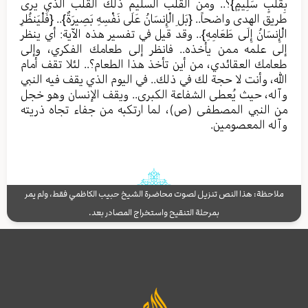
بِقَلْبٍ سَلِيمٍ}؟.. ومن القلب السليم ذلك القلب الذي يرى
طريق الهدى واضحاً.. {بَلِ الْإِنسَانُ عَلَى نَفْسِهِ بَصِيرَةٌ}.. {فَلْيَنظُرِ
الْإِنسَانُ إِلَى طَعَامِهِ}.. وقد قيل في تفسير هذه الآية: أي ينظر
إلى علمه ممن يأخذه.. فانظر إلى طعامك الفكري، وإلى
طعامك العقائدي، من أين تأخذ هذا الطعام؟.. لئلا تقف أمام
الله، وأنت لا حجة لك في ذلك.. في اليوم الذي يقف فيه النبي
وآله، حيث يُعطى الشفاعة الكبرى.. ويقف الإنسان وهو خجل
من النبي المصطفى (ص)، لما ارتكبه من جفاء تجاه ذريته
وآله المعصومين.
ملاحظة: هذا النص تنزيل لصوت محاضرة الشيخ حبيب الكاظمي فقط، ولم يمر
بمرحلة التنقيح واستخراج المصادر بعد.