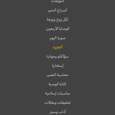
المؤلفات
السراج المنير
لكل زوج وزوجة
الوصايا الأربعون
صورة اليوم
المزيد
سؤالكم وجوابنا
إستخارة
محاسبة النفس
كتابة الوصية
مناسبات إسلامية
تحقيقات ومقالات
آداب وسنن