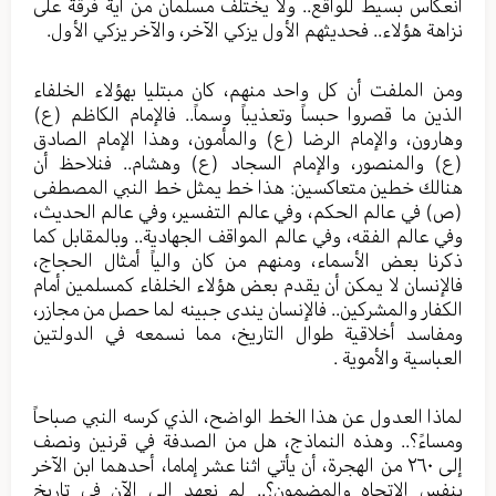
انعكاس بسيط للواقع.. ولا يختلف مسلمان من أية فرقة على
نزاهة هؤلاء.. فحديثهم الأول يزكي الآخر، والآخر يزكي الأول.
ومن الملفت أن كل واحد منهم، كان مبتليا بهؤلاء الخلفاء
الذين ما قصروا حبساً وتعذيباً وسماً.. فالإمام الكاظم (ع)
وهارون، والإمام الرضا (ع) والمأمون، وهذا الإمام الصادق
(ع) والمنصور، والإمام السجاد (ع) وهشام.. فنلاحظ أن
هنالك خطين متعاكسين: هذا خط يمثل خط النبي المصطفى
(ص) في عالم الحكم، وفي عالم التفسير، وفي عالم الحديث،
وفي عالم الفقه، وفي عالم المواقف الجهادية.. وبالمقابل كما
ذكرنا بعض الأسماء، ومنهم من كان والياً أمثال الحجاج،
فالإنسان لا يمكن أن يقدم بعض هؤلاء الخلفاء كمسلمين أمام
الكفار والمشركين.. فالإنسان يندى جبينه لما حصل من مجازر،
ومفاسد أخلاقية طوال التاريخ، مما نسمعه في الدولتين
العباسية والأموية .
لماذا العدول عن هذا الخط الواضح، الذي كرسه النبي صباحاً
ومساءً؟.. وهذه النماذج، هل من الصدفة في قرنين ونصف
إلى ٢٦٠ من الهجرة، أن يأتي اثنا عشر إماما، أحدهما ابن الآخر
بنفس الاتجاه والمضمون؟.. لم نعهد إلى الآن في تاريخ