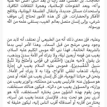
الحاجات.. بل العكس، فقد رأينا أن بعد النبي -صلى الله عليه
وآله- وبعد الفتوحات الإسلامية، وهجرة الثقافات الكافرة،
واستحداث مسائل جديدة، وانتقال الفلسفة اليونانية، وتلاقح
الأفكار والحضارات.. فإن كل هذه الأمور تحتاج إلى موقف
شرعي، وإلى إنسان متصل بعالم الغيب، يستقي علمه من الله
ورسوله.
وعليه، فإن معنى ذلك أنه من الطبيعي أن نعتقد، أنه لابد من
وجود وصي مرشح من قبل السماء.. وهذا الأمر ليس بدعاً
بالشريعة الخاتمة.. فهذا نبي الله موسى الكليم عليه السلام،
يغيب عن قومه أربعين ليلة، ولا يترك أمر الأمة سدىً ويذهب،
بل يقول لأخيه هارون: {اخْلُفْنِي فِي قَوْمِي وَأَصْلِحْ وَلاَ تَتَّبِعْ
سَبِيلَ الْمُفْسِدِينَ}.. فموسى عليه السلام يغيب في إجازة
ربانية، للذهاب لتلقي الألواح، وإذا به لا يترك أمر الأمة!..
ونحن في حياتنا اليومية، فإن كل إنسان يغيب عن أهله، أو عمن
هو مسؤول عنه: فالرئيس يغيب عن مملكته، والوزير يغيب عن
وزارته، والمسؤول يغيب عن دائرته.. فيكون هنالك مستخًلف،
ومن يقوم بهذه الشؤون ممن يختاره المستخِلف، لأنه هو
أدرى بمن هو تحت يده.. فالإنسان عندما يغيب عن أسرته،
يختار من أقاربه أو أصدقائه أقرب الناس إليه، ليكون خليفة له