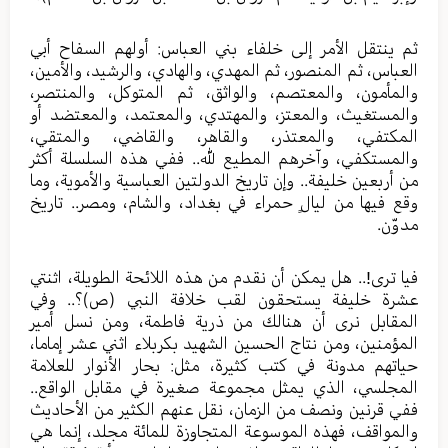
ثم ينتقل الأمر إلى خلفاء بني العباس: أولهم السفاح أبي
العباس، ثم المنصور، ثم المهدي، والهادي، والرشيد، والأمين،
والمأمون، والمعتصم، والواثق، ثم المتوكل، والمنتصر،
والمستغيث، والمعتز، والمهتدي، والمعتمد، والمعتضد أو
المكتفي، والمعتذر، والقاهر، والقاضي، والمتقي،
والمستكفي، وآخرهم المطيع لله.. ففي هذه السلسلة أكثر
من أربعين خليفة.. وإن تاريخ الدولتين العباسية والأموية، وما
وقع فيها من ليالٍ حمراء في بغداد، والشام، ومصر.. تاريخ
مدوّن.
فيا ترى!.. هل يمكن أن نقدم من هذه اللائحة الطويلة، اثنتي
عشرة خليفة يستحقون لقب خلافة النبي (ص)؟.. وفي
المقابل نرى أن هنالك من ذرية فاطمة، ومن نسل أمير
المؤمنين، ومن نتاج الحسين الشهيد بكربلاء اثني عشر إماما،
حياتهم مدونة في كتب كثيرة، مثل: بحار الأنوار للعلامة
المجلسي، الذي يمثل مجموعة صغيرة في مقابل الواقع..
ففي قرنين ونصف من الزمان، نقل عنهم الكثير من الأحاديث
والمواقف، فهذه الموسوعة المتجاوزة للمائة مجلد، إنما هي