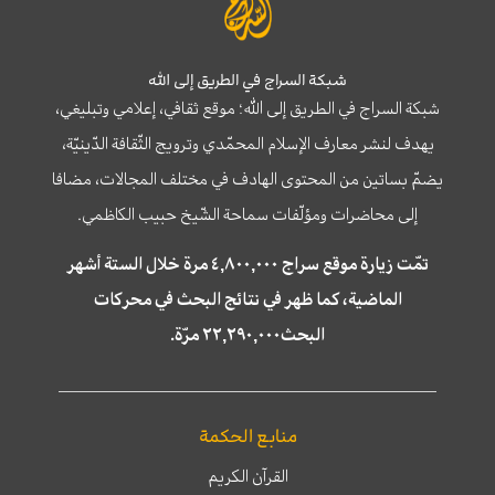
شبكة السراج في الطريق إلى الله
شبكة السراج في الطريق إلى الله؛ موقع ثقافي، إعلامي وتبليغي،
يهدف لنشر معارف الإسلام المحمّدي وترويج الثّقافة الدّينيّة،
يضمّ بساتين من المحتوى الهادف في مختلف المجالات، مضافا
إلى محاضرات ومؤلّفات سماحة الشّيخ حبيب الكاظمي.
تمّت زيارة موقع سراج ٤,٨٠٠,٠٠٠ مرة خلال الستة أشهر
الماضية، كما ظهر في نتائج البحث في محركات
البحث٢٢,٢٩٠,٠٠٠ مرّة.
منابع الحكمة
القرآن الكريم