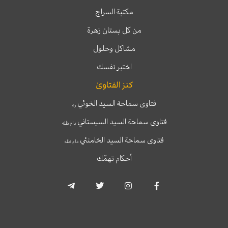
مكتبة السراج
من كل بستان زهرة
مشاكل وحلول
اختبر نفسك
كنز الفتاوىٰ
فتاوى سماحة السيد الخوئي
ره
فتاوى سماحة السيد السيستاني
دام ظله
فتاوى سماحة السيد الخامنئي
دام ظله
أحكام تهمّك
T
T
I
F
e
w
n
a
l
i
s
c
e
t
t
e
g
t
a
b
r
e
g
o
a
r
r
o