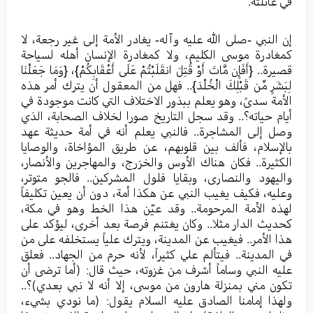
في عائلته.
إن النبي -صلى الله عليه وآله- يغادر الأمة إلى غير رجعة، لا
كمغادرة موسى الكليم، ولا كمغادرة الإنسان أهله لسياحة
قصيرة.. {أَفَإِن مَّاتَ أَوْ قُتِلَ انقَلَبْتُمْ عَلَى أَعْقَابِكُمْ}، {وَمَا جَعَلْنَا
لِبَشَرٍ مِّن قَبْلِكَ الْخُلْدَ}.. فهل من المعقول أن يترك أمر هذه
الأمة سدىً، وهو يعلم ببذور الاختلاف التي كانت موجودة في
أيام حياته؟.. وقد سجل التاريخ صورا لخلاف الصحابة، الذي
وصل إلى المشاجرة.. فالنبي يعلم أنه في أمة حديثة عهد
بالإسلام، فألف بين قلوبهم، عن طريق المؤاخاة، والوصايا
الكثيرة.. فكان هناك الأوس والخزرج، والمهاجرين والأنصار،
واليهود والنصارى، وبقايا فلول المشركين.. فالجو متوتر،
وعليه، فكيف يغيب النبي عن هكذا أمة، دون أن يعين تكليفاً
لهذه الأمة المرحومة.. وقد عيّن هذا الخط وهو في مكة،
كحديث الدار مثلا.. وكان يغتنم فرصة بعد أخرى، ليؤكد على
هذا الأمر.. فيغيب عن المدينة، ويترك علياً يستخلفه على من
في المدينة.. فيتألم علي كثيراً، لأنه حرم من الجهاد.. فعلق
عليه النبي وساماً أشرف من غزوته، حيث قال: (أما ترضى أن
تكون مني بمنزلة هارون من موسى، إلا أنه لا نبي بعدي)؟..
ولهذا إمامنا الصادق عليه السلام يقول: (ما نودي بشيء،