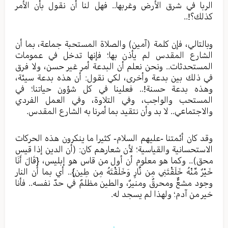
الربا في شرق الأرض وغربها.. فهل لنا أن نقول بأن الأمر
كذلك؟!..
وبالتالي، فإن كلمة (آمين) والصلاة المستحبة جماعة، بما أن
الشارع المقدس لم يأذن بها؛ فإنها تدخل في عمومات
المستحدثات.. ونحن نعلم أن البدعة أمر غير حسن، ولا فرق
في ذلك بين بدعة وأخرى، لكي نقول: أن هذه بدعة سيئة،
وهذه بدعة حسنة!.. فعلينا في كل شؤون حياتنا؛ في
المستحب والواجب، وفي التلاوة، وفي العمل الفردي
والاجتماعي.. لا بد وأن نتقيد بما أمرنا به الشارع المقدس.
وقد كان أئمتنا -عليهم السلام- كثيرا ما ينكرون هذه الحركات
الاستحسانية والقياسية؛ لأن شعارهم كان: (أن الدين إذا قيس
محق).. وكما هو معلوم أن أول من قاس هو إبليس، {قَالَ أَنَا
خَيْرٌ مِّنْهُ خَلَقْتَنِي مِن نَّارٍ وَخَلَقْتَهُ مِن طِينٍ}.. أي بما أن النار
وجود مشعٌّ ومحرقٌ ومنيرٌ، والطين مظلمٌ في حدّ نفسه.. فأنا
خير من آدم؛ ولهذا لم يسجد له.