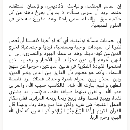
إن العالم المنقب، والباحث الأكاديمي، والإنسان المثقف،
عندما يريد أن يدرس مسألة، لا بد وأن يفرغ ذهنه من كل
حكم مسبق.. وإلا، لما سمي باحثا، وهذا مفروغ منه حتى في
العلوم الطبيعية.
إن العبادات مسألة توقيفية، أي أنه لو أجزنا لأنفسنا أن نُعمل
نظرنا في العبادات: واجبة ومستحبة، فردية واجتماعية؛ لخرج
الدين عن كونه دينا.. وهذا ما عمله اليهود والنصارى، إلى أن
انتهى أمرهم إلى دين محرّف.. لأن الأحبار والرهبان، الذين
استلموا القيادة الفكرية في هاتين الديانتين، خرجوا عن منهج
السماء.. وكما هو معلوم بأن الفارق بين الدين وغير الدين،
وبين الحلال وبين الحرام شعرة واحدة.. فمثلا: الربا قاصمة
للظهر، والبيع يبارك الله فيه.. فالكاسب حبيب الله، والمرابي
عدو الله.. والفرق بينهما صياغة فقط، فالإنسان قد يشتري
نقدا، ويبيع قسطا، وقد يربح ربحا يربحه المرابي.. ففي مقام
العمل النتيجة هي هي، ولكن هنا بيع وهنا ربا.. ولهذا قال
القرآن الكريم: {إِنَّمَا الْبَيْعُ مِثْلُ الرِّبَا}؛ ولكن الفارق أنه أحل الله
البيع، وحرم الربا.