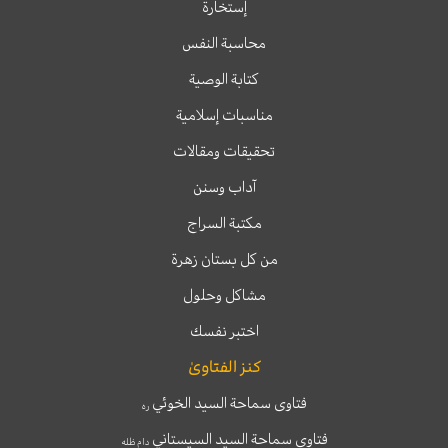
إستخارة
محاسبة النفس
كتابة الوصية
مناسبات إسلامية
تحقيقات ومقالات
آداب وسنن
مكتبة السراج
من كل بستان زهرة
مشاكل وحلول
اختبر نفسك
كنز الفتاوىٰ
فتاوى سماحة السيد الخوئي
ره
فتاوى سماحة السيد السيستاني
دام ظله