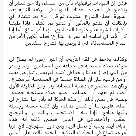
فإذن، إن العبادات توقيفية، تأتي من السماء، ولا حق للبشر أن
يتلاعبوا في العبادة.. فمثلا: القنوت في الركعة الثانية بعد
السورة، جعله الشارع مشرعا، ثم قال: ادعُ بما شئت!.. أي
بإمكانك أن تدعو بالمأثور، أو تدعو بما تشاء.. فإذا طبقنا
الكليات الشرعية، واخترعنا المصاديق، فهذا أمر سائغ.. أما إذا
كان الأمر في أساسه لم يأمر به الشارع؛ فعليه يكون الأمر من
البدع المستحدثة، التي لا يرضى بها الشارع المقدس.
وكذلك يلاحظ في فقه التأريخ، أن النبي (ص) لم يصلِّ في
حياته، صلاة مستحبة في جماعة من المسلمين.. ولم يصدر
من النبي (ص) حديثا واحدا في كتب الفريقين، تدل من بعيد
أو من قريب، على أن الصلاة جماعة في المستحبة أمر مشرع..
وكان هذا مختمرا في ذهنية الصحابة، وفي زمان الخليفة الأول
أيضا، لم يعهد أن المسلمين صلوا صلاة مستحبة جماعة..
وعليه، فإن معنى ذلك: أن هذه الحركة لم يأذن بها الشارع في
أصله، فليس لنا أن نعمل بذلك، وإن كانت حسنة وجميلة
وفيها منافع.. فإذا دخل الاستحسان، والتذوق، والترجيح
العقلي والاجتماعي في الدين؛ فمعنى ذلك أنه هذه
الأيام، أيضا يجب أن نحلل الربا، ومن دون استهجان.. لأن الربا
أمر مستساغ في الحركات البنكية، والحياة قائمة على أساس