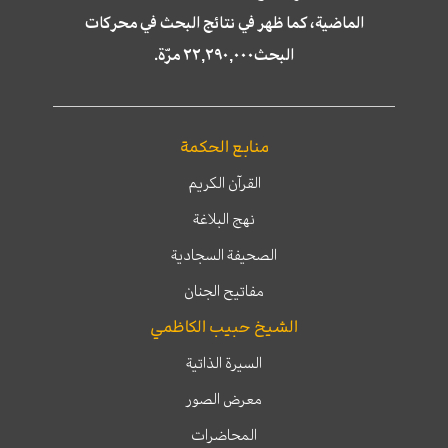
الماضية، كما ظهر في نتائج البحث في محركات
البحث٢٢,٢٩٠,٠٠٠ مرّة.
منابع الحكمة
القرآن الكريم
نهج البلاغة
الصحيفة السجادية
مفاتيح الجنان
الشيخ حبيب الكاظمي
السيرة الذاتية
معرض الصور
المحاضرات