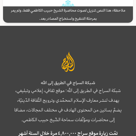
ملاحظة: هذا النص تنزيل لصوت محاضرة الشيخ حبيب الكاظمي فقط، ولم يمر
بمرحلة التنقيح واستخراج المصادر بعد.
شبكة السراج في الطريق إلى الله
شبكة السراج في الطريق إلى الله؛ موقع ثقافي، إعلامي وتبليغي،
يهدف لنشر معارف الإسلام المحمّدي وترويج الثّقافة الدّينيّة،
يضمّ بساتين من المحتوى الهادف في مختلف المجالات، مضافا
إلى محاضرات ومؤلّفات سماحة الشّيخ حبيب الكاظمي.
تمّت زيارة موقع سراج ٤,٨٠٠,٠٠٠ مرة خلال الستة أشهر