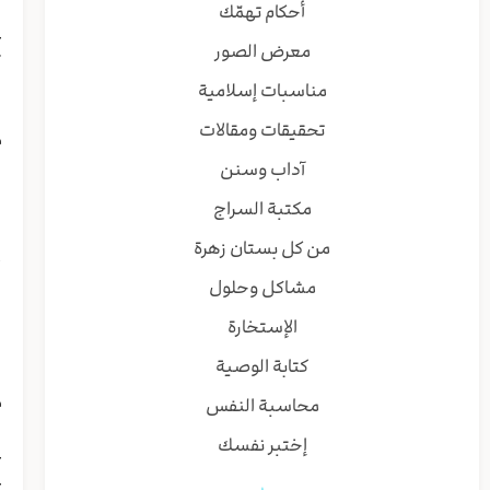
أ
أحكام تهمّك
ع
معرض الصور
ت
ا
مناسبات إسلامية
ي
تحقيقات ومقالات
م
ل
آداب وسنن
ا
مكتبة السراج
ا
ل
من كل بستان زهرة
أ
مشاكل وحلول
ا
ي
الإستخارة
و
كتابة الوصية
و
م
محاسبة النفس
ا
إختبر نفسك
ع
ع