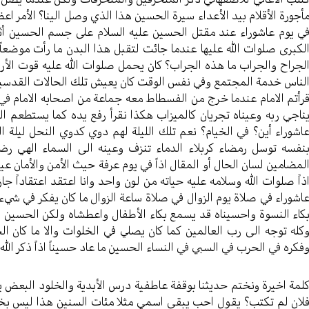
أجورة الأقلام بيد الأعداء سيرة الحسين هذا الذي وصل الينا؟ الأمر ا
ي يوم عاشوراء عند مقتل الحسين عليه السلام على جسم الحسين أثر أ
لكبرى صلوات الله عليها عندما جائت لتقبل هذا البدن ما رأت موضعاً س
لجراح والجراب ما هذه الجراب؟ كان يحمل صلوات الله عليه قوت الأرامل
لناس خدمة المجتمع وفي نفس الوقت كان يعيش تلك الحالات القدسية اذا
رأتم الامام عندما خرج من الفسطاط معه جماعة من اصحابه الامام في 
ناجي ربه وعيناه تجريان كالميزاب هكذا نقرأ رفع يده كما يستطعم ا
اشوراء أين؟ في الخيام؟ نعم تلك الليلة لهم دوي كدوي النحل ليلة 
نفسه توسل رمضاء كربلاء الدماء تنزف وعينه الى السماء الهي رض
لمضامين لسان الحال أو المقال اذاً في يوم عرفة حيث الأمن والأمان عين
ذاً صلوات الله وسلامه عليه حياته من لون واحد وانا اعتقد اعتقادا
اشوراء في صلاة يوم الزوال في صلاة ساعة الزوال ما كان يفكر في شي
كاء النسوة واحسيناه قد يسمع بكاء الأطفال واعطشاه ولكن الحسين ف
كله توجه الى رب العالمين كما كان يصلي في الخلوات والا ما كان ا
فكره في الحرب في السبي في النساء الحسين ما عاد حسيناً اذاً ذكر الله
لمة اخيرة ونختم حديثنا بوقفة عاطفية درس الأبدية والخلود البعض 
لان لم تكتب؟ يقول احب يبقى اسمي مثلا مئات السنين هذا ليس بخلود