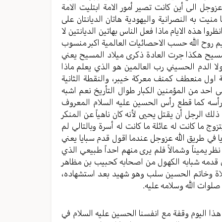
زوجل الى أين كانت تصير أمور الامة ابتليت الامة
 منيت به النصرانية واليهودية هاتان الديانتان على
ظروا هذه الايام ماذا فعل الناس بهاتين الديانتين لا
يم روح الله حسب الاحصائيات العالمية اكبر منسوب
مسيح هكذا جرت العادة ذكرى ميلاد المسيح يعني
 الدم الحسيني رب العالمين هو الذي يعلم ماذا
ة اول منعطف كمنف معركة خيبر، والنقطة الثانية
احد من المؤمنين الكبار طوال التأريخ نعم اشبه
طع رأسه كما قطع رأس الحسين عليه السلام المعروف
لك الرجل أن يقتل يحيى لأنه كان ناهياً عن المنكر
زوج ما كانت له عائلة ما كانت له أسرة وبالتالي لم
ا في طريق الله عزوجل عندما اقول قدم سبايا يعني
ر يميناً وشمالاً فلم يرى منهم احداً طبيعي الذي
ي قدمه شبابه الكهول من اصحابه كحبيب بن مظاهر
صلاة وخاتم الحسين سلب وهو شهيد بعد استشهاده،
لوات الله وسلامه عليه.
ا اليوم وقفة مع انفسنا الحسين عليه السلام في