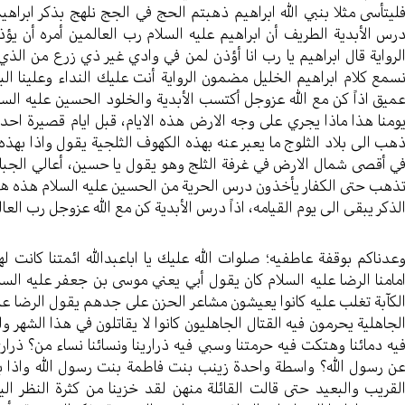
ليتأسى مثلا بنبي الله ابراهيم ذهبتم الحج في الجج نلهج بذكر ابر
رس الأبدية الطريف أن ابراهيم عليه السلام رب العالمين أمره أن ي
لرواية قال ابراهيم يا رب انا أؤذن لمن في وادي غير ذي زرع من الذ
سمع كلام ابراهيم الخليل مضمون الرواية أنت عليك النداء وعلينا 
ميق اذاً كن مع الله عزوجل أكتسب الأبدية والخلود الحسين عليه السل
ومنا هذا ماذا يجري على وجه الارض هذه الايام، قبل ايام قصيرة ا
هب الى بلاد الثلوج ما يعبر عنه بهذه الكهوف الثلجية يقول واذا بهذه
ي أقصى شمال الارض في غرفة الثلج وهو يقول يا حسين، أعالي الجبال 
ذهب حتى الكفار يأخذون درس الحرية من الحسين عليه السلام هذه هي 
لذكر يبقى الى يوم القيامه، اذاً درس الأبدية كن مع الله عزوجل رب العال
عدناكم بوقفة عاطفيه؛ صلوات الله عليك يا اباعبدالله ائمتنا كانت 
مامنا الرضا عليه السلام كان يقول أبي يعني موسى بن جعفر عليه الس
لكآبة تغلب عليه كانوا يعيشون مشاعر الحزن على جدهم يقول الرضا عل
لجاهلية يحرمون فيه القتال الجاهليون كانوا لا يقاتلون في هذا الش
يه دمائنا وهتكت فيه حرمتنا وسبي فيه ذرارينا ونسائنا نساء من؟ ذرا
ن رسول الله؟ واسطة واحدة زينب بنت فاطمة بنت رسول الله واذا 
لقريب والبعيد حتى قالت القائلة منهن لقد خزينا من كثرة النظر الينا