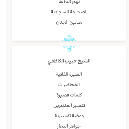
نهج البلاغة
ب
الصحيفة السجادية
و
مفاتيح الجنان
ا
و
ا
الشيخ حبيب الكاظمي
السيرة الذاتية
المحاضرات
ن
كلمات قصيرة
ج
تفسير المتدبرين
ا
ا
ومضة تفسيرية
ا
جواهر البحار
ف