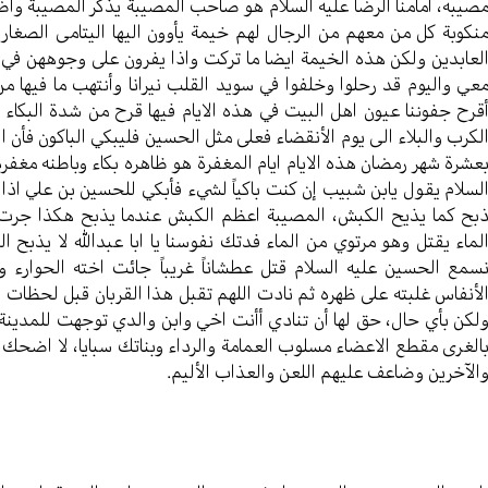
صيبه، امامنا الرضا عليه السلام هو صاحب المصيبة يذكر المصيبة وأضر
نكوبة كل من معهم من الرجال لهم خيمة يأوون اليها اليتامى الصغار
لعابدين ولكن هذه الخيمة ايضا ما تركت واذا يفرون على وجوههن في 
عي واليوم قد رحلوا وخلفوا في سويد القلب نيرانا وأنتهب ما فيها من
قرح جفوننا عيون اهل البيت في هذه الايام فيها قرح من شدة البكاء و
لكرب والبلاء الى يوم الأنقضاء فعلى مثل الحسين فليبكي الباكون فأن 
عشرة شهر رمضان هذه الايام ايام المغفرة هو ظاهره بكاء وباطنه مغفرة
لسلام يقول يابن شبيب إن كنت باكياً لشيء فأبكي للحسين بن علي اذا
بح كما يذيح الكبش، المصيبة اعظم الكبش عندما يذبح هكذا جرت 
لماء يقتل وهو مرتوي من الماء فدتك نفوسنا يا ابا عبدالله لا يذب
سمع الحسين عليه السلام قتل عطشاناً غريباً جائت اخته الحوارء 
لأنفاس غلبته على ظهره ثم نادت اللهم تقبل هذا القربان قبل لحظات و
لكن بأي حال، حق لها أن تنادي أأنت اخي وابن والدي توجهت للمدين
الغرى مقطع الاعضاء مسلوب العمامة والرداء وبناتك سبايا، لا اضحك الل
الآخرين وضاعف عليهم اللعن والعذاب الأليم.