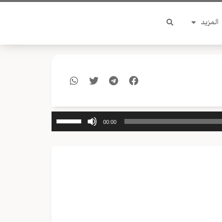
المزيد
استخدم
00:00
مفاتيح
الأسهم
أعلى/
أسفل
لزيادة
أو
خفض
مستوى