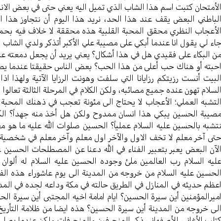
لأمتحان كتبت اسم هذا الشاب الذي تميل اليه يعني حتى في بعض الانس
لباطني البعض يقف عند هذا الحد، نريد هذا اليوم أن نتجاوز هذا ا
لأعجاب النظري محقق المحبة القلبية هذه محققة لا خلاف فيه بحمد
اء لي يقول انا عندما أبكي على مصيبة علي الأكبر أتذكر ولدي الشاب
ن البكاء على فقيدي هل في هذا أشكال؟ يعني يريد أن يجعل دمعته ع
حبته أو هناك حب أعلى من هذا الحب؟ بعض الناس حقيقتا عندما يصل
لبيت أنست رزيتكم رزايانا التي سلفت وهونت الرزايا الآتية ولهذا ا
لسلام تهون عنده جميع مصائبه، ولكن الكلام في المرحلة الثالثة تعالوا 
لتشبه العملي؛ الأعجاب لا يحتاج الى مئونة تعجب في ذهنك المحبة تح
صيبة الحسين يبكي هذا انسان ممدوح ولكن هل أخذ منه جهداً؟ الكم
تشبه بالحسين عليه السلام عملياً؟ الحسين صلوات الله عليه ما هو 
تى آخر معلم لا تخف الاول والآخر اول معلم وآخر معلم في شخصية ا
لآن البعض يعبر بتعبير الفناء في الله دعنا عن المصطلحات الحسين
ليه السلام رب العالمين ملئ وجوده الحسين عليه السلام له ألوا
لحسين عليه السلام من خروجه من المدينة الى يوم عاشوراء هذه الفترة 
عظم حديثه في المنازل في الطريق حالته في مكة وداعه لجده في المدينة
ميرالمؤمنين أين سيرة الحسين؟ ايام امامة اخيه المجتبى أين سيرة الح
لى خروجه من المدينة أين سيرة الحسين؟ هذه ايضا من ظلامة التأريخ
تلب الأغاني للأصفهاني ذكر المنحرفين والمنحرفات ولكن عندما يصل ذك