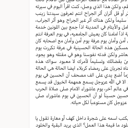
عظم، ولكن هذا الذي وصل، كنت اقرأ اليوم في سيرته
و قل أثران أثر الجراح انتم تعرفون سيدتنا زينب
ليماً ولكن هناك أثر غير الجراح وهو أثر الجراب،
 والأيتام في المدينة اذاً جمع بين اللونين خدمة
ً امامنا كان يعيش الجامعيه، في يوم العرفة انتم
أمن وأمان يوم عرفة يوم أمن وأمان مع اصحابه كان
لمسكين هذه الحالة الحسينية في عرفة تكررت يوم
العاشر ولكن فدته نفوسنا وهو في مقتله وهو يجود
ىً بقضائك وتسليماً لأمرك لا معبود سواك هذه
اه تجريان على رمضاء كربلاء ايضا الحالة هي الحالة
ً جازماً أضع يدي على الف مصحف أن الحسين في يوم
ء الا في الله عزوجل يسمع همهمة الخيول قد يسمع
ي عالم آخر، يوم عاشوراء الامام صلى صلاة الحرب
لحسين حسيناً لو أن الحسين في يوم عاشوراء صلى
 عزوجل كان مستوعباً لكل حياته.
يكتب اسمه على شجرة داخل كهف أو مغارة تقول يا
 ما قيمة هذا العمل؟ الذي يريد البقية والخلود