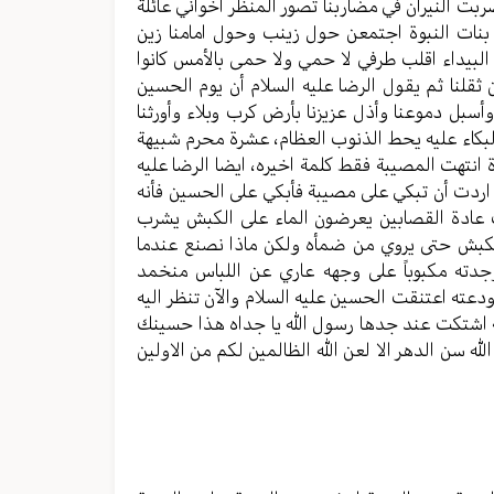
بت النيران في مضاربنا تصور المنظر اخواني عائلة
 بنات النبوة اجتمعن حول زينب وحول امامنا زين
البيداء اقلب طرفي لا حمي ولا حمى بالأمس كانوا
 ثقلنا ثم يقول الرضا عليه السلام أن يوم الحسين
أسبل دموعنا وأذل عزيزنا بأرض كرب وبلاء وأورثنا
البكاء عليه يحط الذنوب العظام، عشرة محرم شبيهة
 انتهت المصيبة فقط كلمة اخيره، ايضا الرضا عليه
 اردت أن تبكي على مصيبة فأبكي على الحسين فأنه
عادة القصابين يعرضون الماء على الكبش يشرب
ح الكبش حتى يروي من ضمأه ولكن ماذا نصنع عندما
وجدته مكبوباً على وجهه عاري عن اللباس منخمد
دعته اعتنقت الحسين عليه السلام والآن تنظر اليه
ة اشتكت عند جدها رسول الله يا جداه هذا حسينك
ه سن الدهر الا لعن الله الظالمين لكم من الاولين