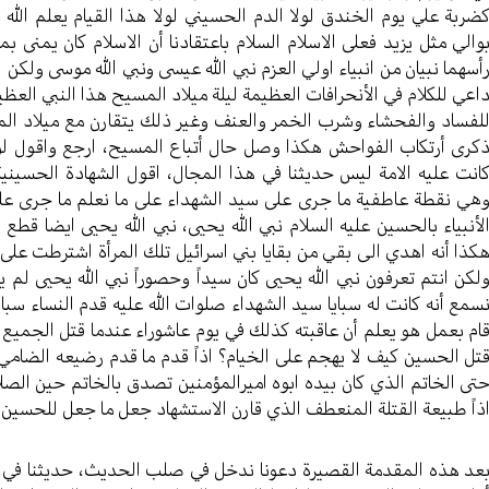
ضربة علي يوم الخندق لولا الدم الحسيني لولا هذا القيام يعلم الله ع
والي مثل يزيد فعلى الاسلام السلام باعتقادنا أن الاسلام كان يمنى بما
أسهما نبيان من انبياء اولي العزم نبي الله عيسى ونبي الله موسى ولكن ان
اعي للكلام في الأنحرافات العظيمة ليلة ميلاد المسيح هذا النبي العظ
لفساد والفحشاء وشرب الخمر والعنف وغير ذلك يتقارن مع ميلاد ال
كرى أرتكاب الفواحش هكذا وصل حال أتباع المسيح، ارجع واقول لولا
انت عليه الامة ليس حديثنا في هذا المجال، اقول الشهادة الحسيني
هي نقطة عاطفية ما جرى على سيد الشهداء على ما نعلم ما جرى على 
لأنبياء بالحسين عليه السلام نبي الله يحيى، نبي الله يحيى ايضا ق
كذا أنه اهدي الى بقي من بقايا بني اسرائيل تلك المرأة اشترطت على ذ
لكن انتم تعرفون نبي الله يحيى كان سيداً وحصوراً نبي الله يحيى لم يت
سمع أنه كانت له سبايا سيد الشهداء صلوات الله عليه قدم النساء سباي
ام بعمل هو يعلم أن عاقبته كذلك في يوم عاشوراء عندما قتل الجميع نظ
تل الحسين كيف لا يهجم على الخيام؟ اذاً قدم ما قدم رضيعه الضام
تى الخاتم الذي كان بيده ابوه اميرالمؤمنين تصدق بالخاتم حين ال
ذاً طبيعة القتلة المنعطف الذي قارن الاستشهاد جعل ما جعل للحسين ص
عد هذه المقدمة القصيرة دعونا ندخل في صلب الحديث، حديثنا في هذ