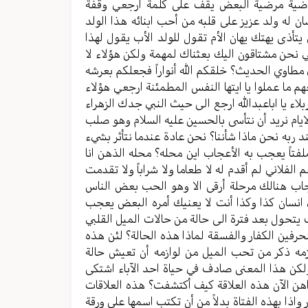
راضية مرضية البعض يقف على كلمة ارجعي وقفة
ن له ولد عزيز على قلبه من أحب ابنائه هذا الولد
 يتأذى يهتك يهان الأم تقول للولد الأب يقول لهذا
ني نحن مشتاقون اليك بعثناك لمهمة ولكن هؤلاء لا
مطاوي الحديث؟ خلقكم الله أنواراً فجعلكم بعرشه
م ما عملوا يا ايتها النفس المطمئنة ارجعي هؤلاء
لاء يا اباعبدالله ارجع الى حيث النبي جدك الزهراء
يام نريد أن نتأسى بالحسين عليه السلام وهو صلب
 ربه نحن ماذا شأننا؟ نحن عادة عندما نتأثر بشيء
 ملفتاً يعجب به الأعجاب اين محله؟ محله الذهن انا
فلاني لم أقدم له لا طعاما ولا شراباً ولا تقدمت
عجاب هنالك مرحلة أرقى الا وهو الحب بعض الناس
انسان كذا وكذا أنت لا يعنيك أمره البعض يعجب
 يتحول بعد فترة الى حالة من حالات الميل القلبي
رفين الكفار والفسقة لماذا هذه الحالة؟ لئن هذه
ازمه ذكر من تحب الميل من لوازمه أن تعيش حالة
لكن هذا المعنى صادف في حياة احد الآباء اشتكى
ن الآن هذه العلاقة كيف أكتشفت؟ هذه العلاقات
 واذا بهذه الفتاة بدلاً من أن تكتب اسمها على ورقة