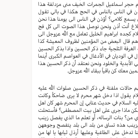
اهيم حجر اسماعيل الجمرات الخيف منى مزدلفة هذا
ؤذن في الناس بالناس في الحج هكذا في بالي تقول
ي يسمع كلامي؟ أؤذن في الناس الى يومنا هذا نحن
البلاغ أنت أذن ونحن نوصل هذا الصوت الى كل فج
ام كجده ابراهيم الخليل تعامل مع الله عزوجل الى
حدهم قال البعض من المؤمنين لظروف المعيشة كذا
 الغرفة الثلجية جاء ذكر الحسين واذا بذكر الحسين
في الوديان في الأدغال في العواصم الكبرى أينما
الأبدية والخلود ونحن نعتقد أن ذكر الحسين هذا
مين معك كن باقياً ببقاء الله عزوجل.
لهم حالات ملفتة في ذكر الحسين صلوات الله عليه
لام يقول اذا دخل شهر محرم لا يرى ضاحكاً وكانت
يه السلام في حديث عتابي إن المحرم شهر كان اهل
هر ولكن ماذا جرى على اهل بيت المصطفى؟ فأستحلت
ري من؟ بنات الرساله، أو تعلم ما الذي يفصل زينب
بزينب هذه تساق من بلد الى بلد يتفصح وجوههن
 تدخل على الطاغية وعليها أرذل ثيابها يا لها من