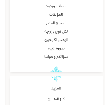
ك
مسائل وردود
ب
المؤلفات
ر
د
السراج المنير
ل
لكل زوج وزوجة
ذ
ك
الوصايا الأربعون
و
صورة اليوم
ا
ه
سؤالكم وجوابنا
و
ن
ق
ق
ح
ا
المزيد
كنز الفتاوىٰ
ب