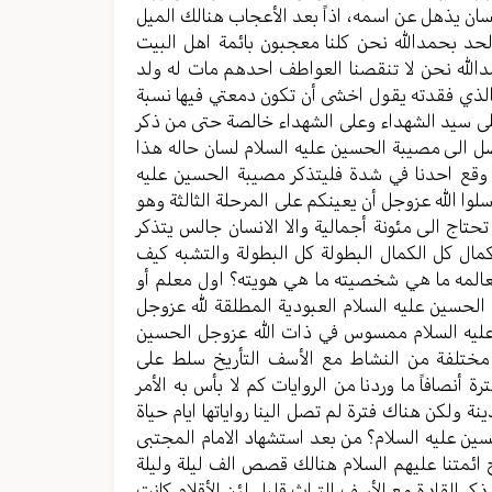
ان يذهل عن اسمه، اذاً بعد الأعجاب هنالك الميل
لحد بحمدالله نحن كلنا معجبون بائمة اهل البيت
الله نحن لا تنقصنا العواطف احدهم مات له ولد
 الذي فقدته يقول اخشى أن تكون دمعتي فيها نسبة
لى سيد الشهداء وعلى الشهداء خالصة حتى من ذكر
 الى مصيبة الحسين عليه السلام لسان حاله هذا
ذا وقع احدنا في شدة فليتذكر مصيبة الحسين عليه
سلوا الله عزوجل أن يعينكم على المرحلة الثالثة وهو
تاج الى مئونة أجمالية والا الانسان جالس يتذكر
ال كل الكمال البطولة كل البطولة والتشبه كيف
معالمه ما هي شخصيته ما هي هويته؟ اول معلم أو
لحسين عليه السلام العبودية المطلقة لله عزوجل
 عليه السلام ممسوس في ذات الله عزوجل الحسين
ن مختلفة من النشاط مع الأسف التأريخ سلط على
أنصافاً ما وردنا من الروايات كم لا بأس به الأمر
 ولكن هناك فترة لم تصل الينا رواياتها ايام حياة
سين عليه السلام؟ من بعد استشهاد الامام المجتبى
 ائمتنا عليهم السلام هنالك قصص الف ليلة وليلة
ر القادة مع الأسف التراث قليل لئن الأقلام كانت