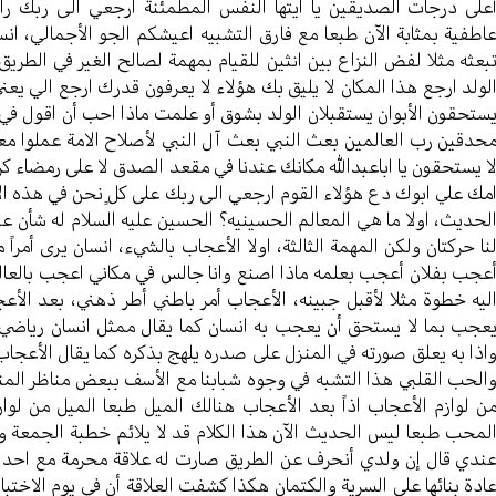
على درجات الصديقين يا ايتها النفس المطمئنة ارجعي الى ربك 
اطفية بمثابة الآن طبعا مع فارق التشبيه اعيشكم الجو الأجمالي، انسا
بعثه مثلا لفض النزاع بين انثين للقيام بمهمة لصالح الغير في الطريق
لولد ارجع هذا المكان لا يليق بك هؤلاء لا يعرفون قدرك ارجع الي يع
ستحقون الأبوان يستقبلان الولد بشوق أو علمت ماذا احب أن اقول في 
حدقين رب العالمين بعث النبي بعث آل النبي لأصلاح الامة عملوا معه
ا يستحقون يا اباعبدالله مكانك عندنا في مقعد الصدق لا على رمضاء كرب
مك علي ابوك دع هؤلاء القوم ارجعي الى ربك على كلٍ نحن في هذه الا
لحديث، اولا ما هي المعالم الحسينيه؟ الحسين عليه السلام له شأن عند
نا حركتان ولكن المهمة الثالثة، اولا الأعجاب بالشيء، انسان يرى أمراً
عجب بفلان أعجب بعلمه ماذا اصنع وانا جالس في مكاني اعجب بالعالم ال
ليه خطوة مثلا لأقبل جبينه، الأعجاب أمر باطني أطر ذهني، بعد الأ
عجب بما لا يستحق أن يعجب به انسان كما يقال ممثل انسان رياضي 
اذا به يعلق صورته في المنزل على صدره يلهج بذكره كما يقال الأعجاب
الحب القلبي هذا التشبه في وجوه شبابنا مع الأسف ببعض مناظر المنح
ن لوازم الأعجاب اذاً بعد الأعجاب هنالك الميل طبعا الميل من لو
لمحب طبعا ليس الحديث الآن هذا الكلام قد لا يلائم خطبة الجمعة و
ندي قال إن ولدي أنحرف عن الطريق صارت له علاقة محرمة مع احداه
ادة بنائها على السرية والكتمان هكذا كشفت العلاقة أن في يوم الاختبار