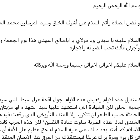
سم الله الرحمن الرحيم
افضل الصلاة وأتم السلام على أشرف الخلق وسيد المرسلين محمد الم
لسلام عليك يا سيدي ويا مولاي يا اباصالح المهدي هذا يوم الجمعة
أجرني فأنك تحب الضيافة والاجاره
لسلام عليكم اخواني اخواتي جميعا ورحمة الله وبركاته
ستقبل هذه الايام ونعيش هذه الايام اجواء اقامة عزاء سبط النبي سيد 
ميع الخلق لئن الشهادة التي استشهد عليها سيد الشهداء لها مزيتان 
لحادثة حسب الظاهر لن تتكرر، اولا المنف التأريخي الذي وقعت فيه هذ
لخندق لماذا هذه الضربة ساوت عبادة الثقلين؟ لئن هذه الحرب كانت
لاسلام كما أمتد بعد ذلك، علي عليه السلام له حق عظيم على الأمة أن ص
ي كل يوم ومرة يراك غريقاً فيستنقذك من الغرق هذا الانسان المنقذ