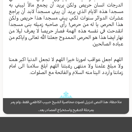
الدرجات انسان حریص ولکن یرید أن یجمع مالاً لیبني به
مسجدا هذه الایام الذي یرید أن يبني مسجداً لابد أن یراجع
عشرات الدوائر سنوات لکي یبني مسجدا هذا حریص ولکن
هذا الحرص یا له من حرص! رأى صاحبه زمیله بنی مسجداً
انقدحت في نفسه هذه الهمة فصار حریصا لا یعرف لیلا من
نهار ایضا هذا هو الحرص الممدوح جعلنا الله تعالی وایاکم من
عباده الصالحین.
اللهم اجعل عواقب امورنا خیرا اللهم لا تجعل الدنیا اکبر همنا
ولا مبلغ علمنا ولا منتهی رغبتنا اللهم ابلغ سلامنا الی امام
زماننا واردد الینا منه السلام والفاتحة مع الصلوات.
ملاحظة: هذا النص تنزيل لصوت محاضرة الشيخ حبيب الكاظمي فقط، ولم يمر
بمرحلة التنقيح واستخراج المصادر بعد.