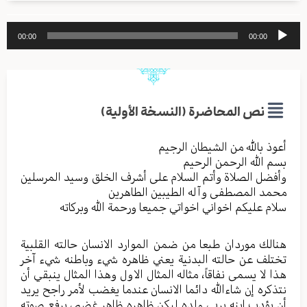
مشغل
00:00
00:00
الصوت
نص المحاضرة (النسخة الأولية)
أعوذ بالله من الشیطان الرجیم
بسم الله الرحمن الرحیم
وأفضل الصلاة وأتم السلام علی أشرف الخلق وسید المرسلین
محمد المصطفی وآله الطیبین الطاهرین
سلام علیکم اخواني اخواتي جمیعا ورحمة الله وبرکاته
هنالك موردان طبعا من ضمن الموارد الانسان حالته القلبیة
تختلف عن حالته البدنیة يعني ظاهره شيء وباطنه شيء آخر
هذا لا یسمی نفاقاً، مثاله المثال الاول وهذا المثال ینبقي أن
نتذکره إن شاءالله دائما الانسان عندما یغضب لأمر راجح یرید
أن يؤدب ابنه یربي ولده لیکن ظاهره ظاهر غضبي یرفع صوته