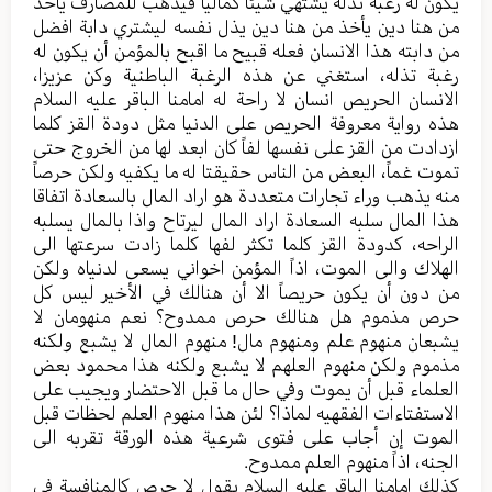
یکون له رغبة تذله یشتهي شیئا کمالیا فیذهب للمصارف یأخذ
من هنا دین یأخذ من هنا دین یذل نفسه لیشتري دابة افضل
من دابته هذا الانسان فعله قبیح ما اقبح بالمؤمن أن یکون له
رغبة تذله، استغني عن هذه الرغبة الباطنیة وکن عزیزا،
الانسان الحریص انسان لا راحة له امامنا الباقر علیه السلام
هذه روایة معروفة الحریص علی الدنیا مثل دودة القز کلما
ازدادت من القز علی نفسها لفاً کان ابعد لها من الخروج حتی
تموت غماً، البعض من الناس حقیقتا له ما یکفیه ولکن حرصاً
منه یذهب وراء تجارات متعددة هو اراد المال بالسعادة اتفاقا
هذا المال سلبه السعادة اراد المال لیرتاح واذا بالمال یسلبه
الراحه، کدودة القز کلما تکثر لفها کلما زادت سرعتها الی
الهلاك والی الموت، اذاً المؤمن اخواني یسعی لدنیاه ولکن
من دون أن یکون حریصاً الا أن هنالك في الأخیر لیس کل
حرص مذموم هل هنالك حرص ممدوح؟ نعم منهومان لا
یشبعان منهوم علم ومنهوم مال! منهوم المال لا یشبع ولکنه
مذموم ولکن منهوم العلهم لا یشبع ولکنه هذا محمود بعض
العلماء قبل أن یموت وفي حال ما قبل الاحتضار ویجیب علی
الاستفتاءات الفقهیه لماذا؟ لئن هذا منهوم العلم لحظات قبل
الموت إن أجاب علی فتوی شرعیة هذه الورقة تقربه الی
الجنه، اذاً منهوم العلم ممدوح.
کذلك امامنا الباقر علیه السلام یقول لا حرص کالمنافسة في