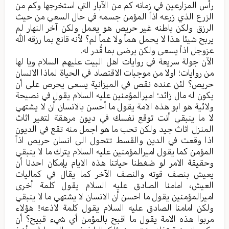
رأس المزارعین في زمانه کم من الآبار التي استخرجها وکم من
الزرع الذي زرعه اذاً المؤمن جسمه في حال السعي من حیث
الرزق ولکن باطنه غیر حریص هو یعمل ولکن آخر النهار لم
یربح شیئا هذا لا یحمل هماً ولا غماً لم؟ لأنه قانع بما رزقه الله
عزوجل اذاً یسعی ولکن یرضی بما قُدر له.
الآن جولة سریعة في روایات اهل البیت علیهم السلام ویا لها
من روایات؛ اولا من موجبات الاقتصاد في الحیاة لماذا الانسان
حریص؟ لئن عنده نقص في المیزانیة یسعی یحرص علی أن
یکون له مال زائد؛ امیرالمؤمنین علیه السلام یقول في نصیحة
ولائیة هو ابو هذه الامة یقول ما أحسن بالانسان أن لا یشتهي
لا ما ینبقي أنت توقع نفسك في دیون مرهقة لتغیر اثاث
المنزل اثاث جید ولکن تحب ما هو اجمل منه تقع في الدیون
اذا وقعت في الدین والقسط تتحول الی انسان حریص اذاً
المؤمن کما یقول امیرالمؤمنین علیه السلام یترك ما لا ینبقي
وحقیقة الامر لو ضغطنا حیاتنا هذه الایام بإمکان احدنا أن
یعیش بنصف قوته والنصف الآخر کما یقال في کمالیات
العیش، امامنا الصادق علیه السلام یقول کلمة أخری
امیرالمؤمنین یقول ما احسن أن الانسان لا یشتهي ما لا ینبقي
ولکن امامنا الصادق علیه السلام یقول کلمة لاذعه! هؤلاء
مربوا هذه الامة یقول ما اقبح بالمؤمن أي شيء قبیح؟ أن