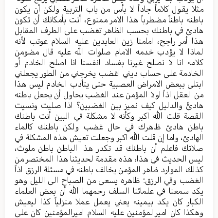
مثلا یقول کلاماً جادا‌ً لا بأس من باب التربیة ولکن أن یکون
باطنه باطناً مضطرباً هذا الامر ممنوع، أنت بأمکانك أن تکون
هادئ في باطنك بحسب الظاهر تغضب علی الطرف المقابل
هذا أمر راجح، امامنا زین العابدین علیه السلام عوتب لأنه
لماذا لا یؤدب خدمه الامام صلوات الله علیه قال مضومن
کلامه انا لا نصلح غیرنا بفساد انفسنا انا اصلح الخادم أو
الخادمة علی حساب دیني اغضب یخرجني من الطور یجعلني
ابتلی ببعض الامراض العصبیة حتی یتأدب الخادم لیس هذا
من العقل اذاً اولا المؤمن عند الغضب یحاول أن یجعل باطنه
هادئً والدلیل کیف نمیز بین الغضبین؟ اذا صلیت ونسیت
القصة قلت الله اکبر وکأنه لا مشکلة في البین أنت باطنك
باطن هادئ ظاهرك في حال غضب ولکن باطنك کالماء
الهادئ، واما إن قلت الله اکبر وجعلت تعیش هذه المشکلة في
صلاتك فاعلم أن باطنك قد تکدر هذا الباطن باطن ملوث،
لیس الحدیث في هذا، هذه مقدمة لحدیثنا هذا المختصر من
کذلك الموارد ظاهر المؤمن یخالف باطنه في مسئلة الرزق اذاً
الغضب وفي الرزق؛ ظاهره یسعی من الصباح الی اللیل وهو
یکد سمعنا في علمائنا السلف رحمهما الله أن بعض العلماء
الکبار کان یکد بیمینه یعني یعمل عملا منزلیاً کذا لیعیش
وهکذا کان امیرالمؤمنین علیه السلام امیرالمؤمنین کان علی