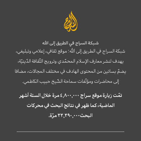
شبكة السراج في الطريق إلى الله
شبكة السراج في الطريق إلى الله؛ موقع ثقافي، إعلامي وتبليغي،
يهدف لنشر معارف الإسلام المحمّدي وترويج الثّقافة الدّينيّة،
يضمّ بساتين من المحتوى الهادف في مختلف المجالات، مضافا
إلى محاضرات ومؤلّفات سماحة الشّيخ حبيب الكاظمي.
تمّت زيارة موقع سراج ٤,٨٠٠,٠٠٠ مرة خلال الستة أشهر
الماضية، كما ظهر في نتائج البحث في محركات
البحث٢٢,٢٩٠,٠٠٠ مرّة.