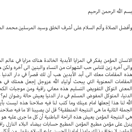
سم الله الرحمن الرحیم
أفضل الصلاة وأتم السلام علی أشرف الخلق وسید المرسلین محمد ال
لانسان المؤمن يفكر في المزايا الأبدية الخالدة هناك مزايا في عالم ال
الى آخره زين للناس حب الشهوات من النساء والبنين الى آخره ولكن هنا
ذه المقامات معك الى أبد الأبدين هب أن لك قصراً في دار الدنيا 
لمقامات المعنوية التي يبحث أولياء الله عزوجل إجعل همتك في 
لمعنى التوكل التفويض التسليم هذه معاني راقية ومن موجبات الكم
لدنيا، المتوكل المفوض المسلم في دار الدنيا يعيش حالة رضوان لم؟ ال
لله لنا هذا إجعلها امام عينك وما كتب لنا فيه صلاحنا هذه ليست بآ
لجملة الثانية ما هي النتيجة المنطقية؟ قل لن يصيبنا الا ما فيه صلاح
ي النتيجة المؤمن يعيش هذه الراحة الباطنية أن كل ما جرى عليه هو خ
نزل على مؤمن مطيع المؤمن المطيع حسابات بيضاء البلاء النازل راف
لمؤمن لا يخاف ذلك ولهذا امامنا الحسن عليه السلام يقول من أتكل ع