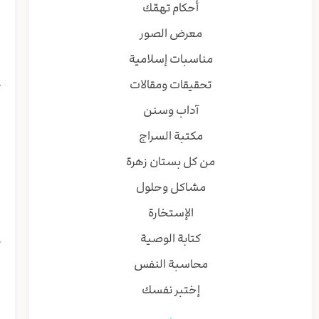
أحكام تهمّك
ق
معرض الصور
و
مناسبات إسلامية
ق
تحقيقات ومقالات
ت
آداب وسنن
و
مكتبة السراج
ق
من كل بستان زهرة
أ
ه
مشاكل وحلول
ق
الإستخارة
ا
ا
كتابة الوصية
ك
محاسبة النفس
إختبر نفسك