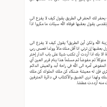
ك يحفر لك الحفر في الطريق يقول كيف لا يفزع الى
قدس يقول بعقبها فوقاه الله سيئات ما مكروا اذاً
زينة الله ولكن أين الطريق؟ يقول كيف لا يفزع الى
ل بعقبها إن ترني انا أقل منك مالاً وولدا فعسى ربي
وة الا بك اذا أردت أن تكتب شيئا على باب الدار إختر
 متوكلاً ثم مفوضاً ثم مسلماً هذا ينام قرير العين أي
المفوض أمره الى الله في راحة أبد والعيش الدائم
كري فإن له معيشة ضنكاء كن ملك الملوك كن ملك
 ولهذا نرى الضيق والأكتئاب في دائرة المترفين
شربت منه أزددت عطشا.