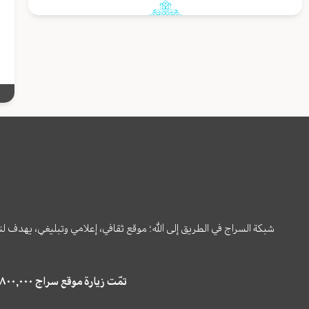
إ
ه
شبكة السراج في الطريق إلى الله؛ موقع ثقافي، إعلامي وتبليغي، يهدف ل
تمّت زيارة موقع سراج ٤,٨٠٠,٠٠٠ مرة خلال الستة أشهر الماضية، كما ظهر في نتائج البحث في محركات البحث٢٢,٢٩٠,٠٠٠ مرّة.