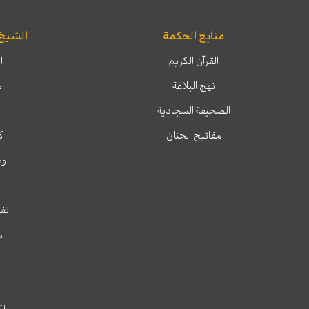
منابع الحكمة
الشيخ
القرآن الكريم
ا
نهج البلاغة
م
الصحيفة السجادية
مفاتيح الجنان
ك
وم
تفس
م
ا
لك