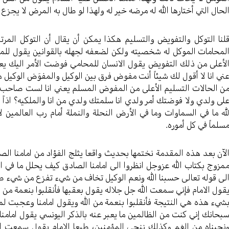
لحال التي أختارها الله له مرضه خير له ولهذا لو طال به المرض لا يجزع 
لنا التوكل والتفويض والتسليم هكذا يمكن أن يقال أن التوكل المرتب
لمحامات الموكل له شخصيته ولكن لضعفه لجهله بالقوانين يقول للمحا
لأعلى من ذلك التفويض يقول الانسان للمحامي فوضت الأمر اليك يعني
ني انا لا أقول لك شيئاً أنت مفوض فرق بين الوكيل والمفوَض الوكيل مت
ن الحالات التسليم الأعلى من المفوِض المسلم يعني انا لست صاحب ال
لى ولدي ولا فوضتك أمر ولدي انا سلمتك ولدي من انا والملكيه؟ اذاً
له ما في السماوات وما في الأرض النحلة والنملة أمام رب العالمين لا
سلماً في كل أموره.
لآن بعد هذه المقدمة نختمها بحديث واقعا يثلج الفؤاد من امامنا الصاد
مزوج بكتاب الله عزوجل انظروا الى امامنا الصادق كيف يحلل ما في 
لى قوله تعالى حسبنا الله ونعم الوكيل تخاف من شيء تفزع من شيء طبعا
قول الامام فإني سمعت الله جل جلاله يقول بعقبها فأنقلبوا بنعمة من 
شيء هذه هي النتيجة فأنقلبوا بنعمة من الله ويقول امامنا وعجبت لمت 
بحانك إني كنت من الظالمين ما يعبر عنه بالذكر اليونسي يقول امامن
نجيناه من الغم وكذلك ننجي المؤمنين، طبعا الامام يقول سمعت الله