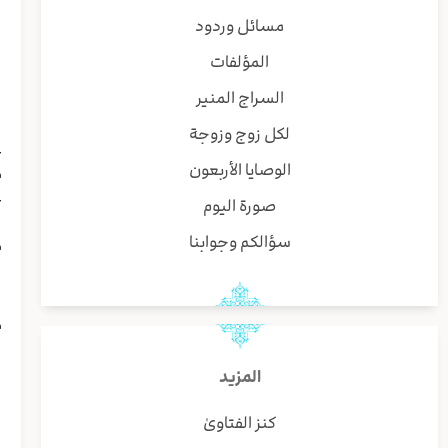
ا
مسائل وردود
المؤلفات
ق
السراج المنير
ا
ا
لكل زوج وزوجة
ع
الوصايا الأربعون
م
ع
صورة اليوم
ل
سؤالكم وجوابنا
م
ا
م
ا
ي
المزيد
ب
س
كنز الفتاوىٰ
و