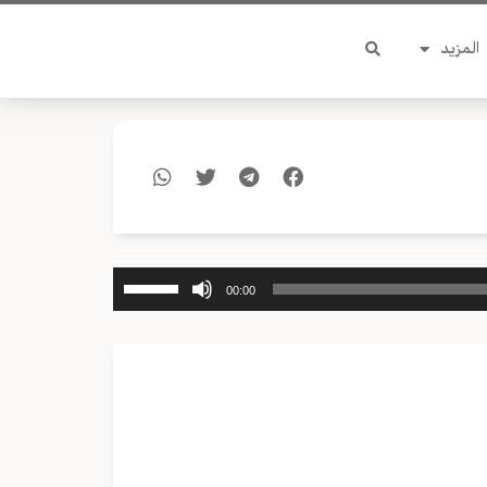
المزيد
استخدم
00:00
مفاتيح
الأسهم
أعلى/
أسفل
لزيادة
أو
خفض