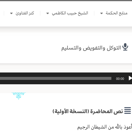
منابع الحكمة
الشيخ حبيب الكاظمي
كنز الفتاوىٰ
التوكل والتفويض والتسليم
ل
00:00
وت
نص المحاضرة (النسخة الأولية)
عوذ بالله من الشیطان الرجیم