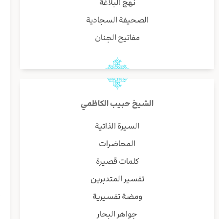
نهج البلاغة
ب
الصحيفة السجادية
مفاتيح الجنان
و
ا
الشيخ حبيب الكاظمي
و
ه
السيرة الذاتية
ا
المحاضرات
ا
ا
كلمات قصيرة
ا
تفسير المتدبرين
ا
ه
ومضة تفسيرية
ي
جواهر البحار
ا