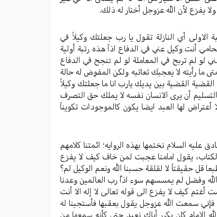
ولا يفزع لأن الله عزوجل أختار له ذلك.
ة الاولى أي النازلة تقول يا رب جعلتك وكيلاً في
مي أنت وكيل عني في الدفاع اذاً هذه رتبة أولية
 لو لم تربح في المعاملة لو لم تنجح في الدفاع
ى ما رأيته لا يعجبك تعاتبه ولكن المفوِض له حالة
قضية القضية بين يديك يارب انا ما جعلتك وكيلاً
 التسليم أن يرى الانسان نفسه لا يملك حق التصرف
 أعتراض لها العبد ايضا يكون كالموجودات تكويناً
ق عليه السلام نختمها بهذه الروايه؛ ائمتنا كلامهم
الكتاب، يقول امامنا عجبت لمن خاف كيف لا يفزع
 قل حقيقتاً لا لقلقة حسبنا الله ونعم الوكيل لم؟
الله وفضل لم يمسسهم سوء اذاّ رب العالمين وعدنا
أغتم كيف لا يفزع الى قوله تعالى لا إله الا أنت
ا فإني سمعت الله عزوجل يقول بعقبها فأستجبنا له
 الامام كان يكرر أياك نعبد حتى كأنه سمعها من