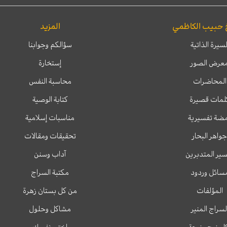
 حبيب الكاظمي
المزيد
لسيرة الذاتية
سؤالكم وجوابنا
عرض الصور
إستخارة
المحاضرات
محاسبة النفس
لمات قصيرة
كتابة الوصية
ضة تفسيرية
مناسبات إسلامية
جواهر البحار
تحقيقات ومقالات
ير المتدبرين
آداب وسنن
سائل وردود
مكتبة السراج
المؤلفات
من كل بستان زهرة
لسراج المنير
مشاكل وحلول
ل زوج وزوجة
اختبر نفسك