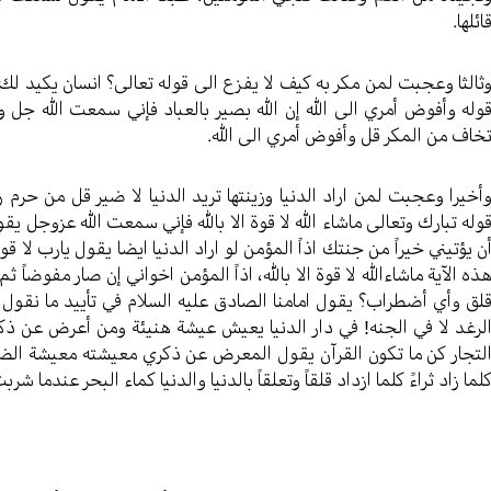
ائلها.
ثالثا وعجبت لمن مكر به كيف لا يفزع الى قوله تعالى؟ انسان يكيد ل
وله وأفوض أمري الى الله إن الله بصير بالعباد فإني سمعت الله جل وت
خاف من المكر قل وأفوض أمري الى الله.
أخيرا وعجبت لمن اراد الدنيا وزينتها تريد الدنيا لا ضير قل من حرم 
وله تبارك وتعالى ماشاء الله لا قوة الا بالله فإني سمعت الله عزوجل يقو
ن يؤتيني خيراً من جنتك اذاً المؤمن لو اراد الدنيا ايضا يقول يارب لا ق
ذه الآية ماشاءالله لا قوة الا بالله، اذاً المؤمن اخواني إن صار مفوضاً ثم
لق وأي أضطراب؟ يقول امامنا الصادق عليه السلام في تأييد ما نقول 
لرغد لا في الجنه! في دار الدنيا يعيش عيشة هنيئة ومن أعرض عن ذ
لتجار كن ما تكون القرآن يقول المعرض عن ذكري معيشته معيشة الضنك
لما زاد ثراءً كلما ازداد قلقاً وتعلقاً بالدنيا والدنيا كماء البحر عندما 