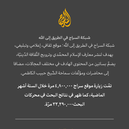
شبكة السراج في الطريق إلى الله
شبكة السراج في الطريق إلى الله؛ موقع ثقافي، إعلامي وتبليغي،
يهدف لنشر معارف الإسلام المحمّدي وترويج الثّقافة الدّينيّة،
يضمّ بساتين من المحتوى الهادف في مختلف المجالات، مضافا
إلى محاضرات ومؤلّفات سماحة الشّيخ حبيب الكاظمي.
تمّت زيارة موقع سراج ٤,٨٠٠,٠٠٠ مرة خلال الستة أشهر
الماضية، كما ظهر في نتائج البحث في محركات
البحث٢٢,٢٩٠,٠٠٠ مرّة.