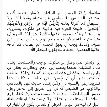
سادساً: إذاقة الجسم ألم الطاعة.. الإنسان عندما أذنب
استمتع بالمعاصي.. فالمعاصي فيها متعة، وفيها لذة؛ وإلا
الشيطان لما أغرانا بذلك {لأُزَيِّنَنَّ لَهُمْ فِي الأَرْضِ وَلأُغْوِيَنَّهُمْ
أَجْمَعِينَ}.. طبيعة الحرام فيه جاذبية: من مأكوله، ومشروبه،
و…الخ؛ كل هذه المحرمات فيها جاذبية.. هو تلذذ بالحرام في
فترة من حياته، والآن: تاب، وندم، وعزم، وأدى الحق الذي
عليه.. وكذلك يجب أن يذيق الجسم ألم الطاعة، كما أذاقه
حلاوة المعصية.. فعند ذلك يقول: استغفر الله.
إن الإنسان الذي وصل إلى ملكوت الواجب والمستحب؛ يتلذذ
بأداء التكليف.. عندما يذهب إلى الحج، ويعاني ما يعاني في
طريق الحج؛ يتلذذ في هذه الصعوبات، كما يقال: لذة الخطاب
أذهبت العناء.. أي أن الإنسان الذي يخاطب بالتكليف، هذا
تشريف إلهي بالنسبة له.. ولكن إنسانا حديث عهد بالمعاصي
والذنوب، من الطبيعي أنه في أول الطريق إلى الله عز وجل،
يعيش ألم الطاعة.. الطاعات لا تناسب مزاجه إلا تكلفا، يقوم
لصلاة الليل متناعسا، ومتثاقلا.. ولكن بعد فترة لو فاتته نافلة
الليل في ليلة من الليالي، لمرض أو لنعاس؛ يكون في النهار في