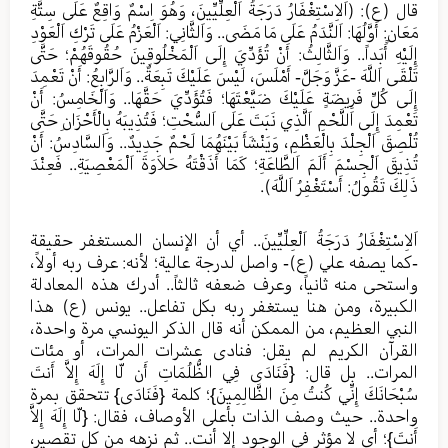
قال (ع): (اَلاِسْتِغْفَارُ دَرَجَةُ اَلْعِلِّيِّينَ، وَهُوَ اِسْمٌ وَاقِعٌ عَلَى سِتَّةِ
مَعَانٍ: أَوَّلُهَا: اَلنَّدَمُ عَلَى مَا مَضَى.. وَاَلثَّانِي: اَلْعَزْمُ عَلَى تَرْكِ اَلْعَوْدِ
إِلَيْهِ أَبَداً.. وَاَلثَّالِثُ: أَنْ تُؤَدِّيَ إِلَى اَلْمَخْلُوقِينَ حُقُوقَهُمْ؛ حَتَّى
تَلْقَى اَللَّهَ -عَزَّ وَجَلَّ- أَمْلَسَ، لَيْسَ عَلَيْكَ تَبِعَةٌ.. وَاَلرَّابِعُ: أَنْ تَعْمِدَ
إِلَى كُلِّ فَرِيضَةٍ عَلَيْكَ ضَيَّعْتَهَا؛ فَتُؤَدِّيَ حَقَّهَا.. وَاَلْخَامِسُ: أَنْ
تَعْمِدَ إِلَى اَللَّحْمِ اَلَّذِي نَبَتَ عَلَى اَلسُّحْتِ؛ فَتُذِيبَهُ بِالْأَحْزَانِ حَتَّى
تُلْصِقَ اَلْجِلْدَ بِالْعَظْمِ، وَيَنْشَأَ بَيْنَهُمَا لَحْمٌ جَدِيدٌ.. وَاَلسَّادِسُ: أَنْ
تُذِيقَ اَلْجِسْمَ أَلَمَ اَلطَّاعَةِ؛ كَمَا أَذَقْتَهُ حَلاَوَةَ اَلْمَعْصِيَةِ.. فَعِنْدَ
ذَلِكَ تَقُولُ: أَسْتَغْفِرُ اَللَّهَ).
اَلاِسْتِغْفَارُ دَرَجَةُ اَلْعِلِّيِّينَ.. أي أن الإنسان المستغفر حقيقة
-كما يصفه علي (ع)- واصل لدرجة عالية؛ لأنه: عرف ربه أولاً،
واستحى منه ثانياً، وعرف ضعفه ثالثاً.. أدرك هذه المعادلة
الكبيرة، ومن هنا يستغفر ربه بكل تفاعل.. يونس (ع) هذا
النبي العظيم، من الممكن أنه قال الذكر اليونسي مرة واحدة،
القرآن الكريم لم يقل: فنادى عشرات المرات، أو مئات
المرات.. بل قال: {فَنَادَى فِي الظُّلُمَاتِ أَن لّا إِلَهَ إِلاَّ أَنتَ
سُبْحَانَكَ إِنِّي كُنتُ مِنَ الظَّالِمِينَ}؛ كلمة {فَنَادَى} تتحقق بمرة
واحدة.. حيث وصف الذات بأعلى الأوصاف، فقال: {لّا إِلَهَ إِلاَّ
أَنتَ}؛ أي لا مؤثر في الوجود إلا أنت.. ثم نزهه من كل تقصير،