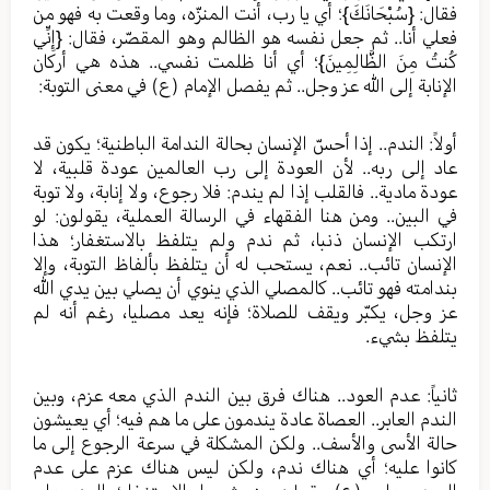
فقال: {سُبْحَانَكَ}؛ أي يا رب، أنت المنزّه، وما وقعت به فهو من
فعلي أنا.. ثم جعل نفسه هو الظالم وهو المقصّر، فقال: {إِنِّي
كُنتُ مِنَ الظَّالِمِينَ}؛ أي أنا ظلمت نفسي.. هذه هي أركان
الإنابة إلى الله عز وجل.. ثم يفصل الإمام (ع) في معنى التوبة:
أولاً: الندم.. إذا أحسّ الإنسان بحالة الندامة الباطنية؛ يكون قد
عاد إلى ربه.. لأن العودة إلى رب العالمين عودة قلبية، لا
عودة مادية.. فالقلب إذا لم يندم: فلا رجوع، ولا إنابة، ولا توبة
في البين.. ومن هنا الفقهاء في الرسالة العملية، يقولون: لو
ارتكب الإنسان ذنبا، ثم ندم ولم يتلفظ بالاستغفار؛ هذا
الإنسان تائب.. نعم، يستحب له أن يتلفظ بألفاظ التوبة، وإلا
بندامته فهو تائب.. كالمصلي الذي ينوي أن يصلي بين يدي الله
عز وجل، يكبّر ويقف للصلاة؛ فإنه يعد مصليا، رغم أنه لم
يتلفظ بشيء.
ثانياً: عدم العود.. هناك فرق بين الندم الذي معه عزم، وبين
الندم العابر.. العصاة عادة يندمون على ما هم فيه؛ أي يعيشون
حالة الأسى والأسف.. ولكن المشكلة في سرعة الرجوع إلى ما
كانوا عليه؛ أي هناك ندم، ولكن ليس هناك عزم على عدم