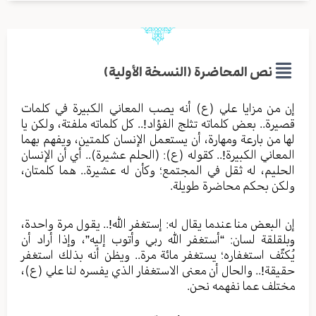
نص المحاضرة (النسخة الأولية)
إن من مزايا علي (ع) أنه يصب المعاني الكبيرة في كلمات
قصيرة.. بعض كلماته تثلج الفؤاد!.. كل كلماته ملفتة، ولكن يا
لها من بارعة ومهارة، أن يستعمل الإنسان كلمتين، ويفهم بهما
المعاني الكبيرة!.. كقوله (ع): (الحلم عشيرة).. أي أن الإنسان
الحليم، له ثقل في المجتمع؛ وكأن له عشيرة.. هما كلمتان،
ولكن بحكم محاضرة طويلة.
إن البعض منا عندما يقال له: إستغفر الله!.. يقول مرة واحدة،
وبلقلقة لسان: “أستغفر الله ربي وأتوب إليه”، وإذا أراد أن
يُكثّف استغفاره؛ يستغفر مائة مرة.. ويظن أنه بذلك استغفر
حقيقة!.. والحال أن معنى الاستغفار الذي يفسره لنا علي (ع)،
مختلف عما نفهمه نحن.