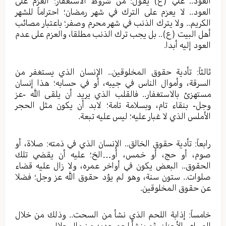
العود.. علي (ع) يقول: من شروط الاستغفار؛ العزم على
العود.. لا يعزم على الترك في شهر رمضان؛ احتراماً للشهر
الكريم.. ولا يترك الذنب في شهر محرم وصفر؛ باعتبار مصائب
أهل البيت (ع).. بل يجب ترك الذنب مطلقا، والعزم على عدم
العود إليه أبدا.
ثالثاً: تأدية حقوق المخلوقين.. الإنسان الذي يستغفر من
السرقة، وأموال الناس في جيبه، أو في حسابه؛ هذا إنسان
مستهزئ بالاستغفار.. فالقلب الذي يريد أن يلقى الله -عز
وجل- بنقاء تام، وبسلامة تامة؛ لابد أن يكون مثل الحجر
الأملس الذي لا غبار عليه؛ ليس عليه تبعة.
رابعاً: تأدية حقوق الخالق.. الإنسان الذي في ذمته: صلاة، أو
صوم، أو حج، أو خمس، أو…الخ؛ عليه أن يقضي تلك
الحقوق.. البعض يكون في أواخر عمره، ولا زال عليه قضاء
صلوات.. ستون سنة، وهو لم يؤد حقوق الله عز وجل؛ فضلا
عن حقوق المخلوقين.
خامساً: إذابة اللحم الذي نشأ من السحت.. وذلك من خلال
الصيام والأحزان، ثم ينشأ لحم جديد من مال حلال.