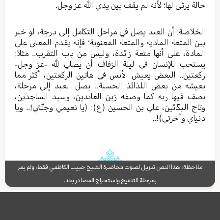
حالة يرثى لها؛ لأنه لم يقف بين يدي الله عز وجل.
الخلاصة: أن العبد يصل في مراحل التكامل إلى درجة، لو خير
بين المتعة المادية والمتعة المعنوية؛ فإنه يقدم المعنى على
المادة، على أنها متعة زائدة، وليس من باب التقرب.. مثلا:
يستحب للإنسان في ليلة الزفاف أن يصلي لله -عز وجل-
ركعتين.. البعض يعيش الأنس في هاتين الركعتين، أكثر مما
يعيشه من بعض اللذائذ الحسية.. يصل العبد إلى مرحلة،
يصف فيها ربه كما وصفه زين العابدين، وسيد الساجدين،
وتاج البكّائين، علي بن الحسين (ع): (يا نعيمي وجنّتي!.. ويا
دنياي وآخرتي)!..
ملاحظة: هذا النص تنزيل لصوت محاضرة الشيخ حبيب الكاظمي فقط، ولم يمر
بمرحلة التنقيح واستخراج المصادر بعد.