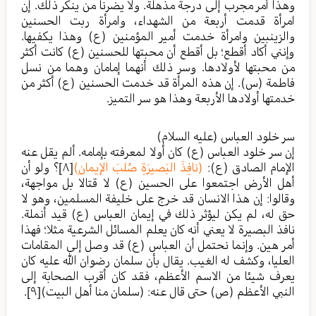
وهذا أمر مجرب إلى درجة مذهلة. ولا يضرنا من ينكر ذلك. إن
امرأة قدمت أربعة من الشهداء، وامرأة ربت الحسنين
والزينبين وامرأة خدمت أمير المؤمنين (ع) وهذا يكفيها.
وإنني أكاد أقطع؛ بل أقطع أن محبتها للحسنين (ع) كانت أكثر
من محبتها لأولادها. وسر ذلك أنهما إمامان وهما من نسل
فاطمة (س). إن هذه المرأة قد خدمت الحسنين (ع) أكثر من
خدمتها أولادها الأربعة وهذا هو سر التميز.
سر خلود العباس (عليه السلام)
إن سر خلود العباس (ع) كان أولا لمعرفته بإمامه. ألم يقل عنه
الإمام الصادق (ع):
(نافِذَ البَصيرَةِ صُلبَ الإيمانِ)
[٨]
؟ ولو أن
أهل الأرض اجتمعوا على الحسين (ع) لا قتالا بل مواجهة،
وقالوا: إن هذا الانسان قد خرج على خليفة المسلمين، وهو لا
حق له، لم يكن ليؤثر ذلك في إيمان العباس (ع) قيد أنملة.
نافذ البصيرة لا يعني أنه كان يعلم المسائل الشرعية مثلا؛ فهذا
أمر هين. وإنما نحتمل أن العباس (ع) قد وصل إلى المقامات
العليا، وكشف له الغيب. يقال بأن سلمان رضوان الله عليه كان
يعرف شيئا من الاسم الأعظم، فقد كان أقرب الصحابة إلى
النبي الأعظم (ص) حتى قال عنه: (سلمان منا أهل البيت)
[٩]
.