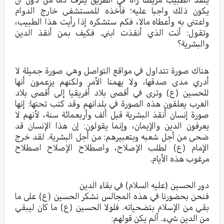
يكون ذلك واجبا عليه؛ فأخذه للمستشفى خارج الدوام
واعتنى به وأعطاه مالا، فكم ستشكره إذا رأيت هذا الطبيب،
وتقول: أنت الذي أنقذت ابني. فكيف بمن أنقذ الدين
والبشرية؟
هناك صورة تتداول في مواقع التواصل وهي صورة جميلة لا
أدري مدى صدقها، ولا يهمنا الأمر ولكنهم يزعمون أنها
للحسين (ع) وترى في أقصى بلاد أفريقيا إلى أقصى بلاد
الغرب يعلقون هذه الصورة في بلدانهم وقد كتب تحتها: إنها
صورة إنسان أنقذ البشرية قبل ألف وأربعمائة سنة، لأنهم لا
يعرفون الدين والإيمان، وإنما يقولون: إن هذا الإنسان قد
ضحى من أجل شعبه وبتعبيرهم: من أجل البشرية. لقد خرج
الإمام (ع) لطلب الإصلاح، واصطلاح الإصلاح اصطلاح
مرغوب هذه الأيام.
دور الحسين (عليه السلام) في بقاء الدين
فنحن بحضورنا في هذه المجالس نشكر الحسين (ع) على ما
بقي من الإسلام بتضحياته. فلولا الحسين (ع) ما كان ليبقي
من الدين شيء. ألم يكن قولهم: