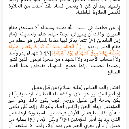
ولطيفا بعد أن كان لا يتحمل كلمة. لقد أخذت من الحلاوة
فأعطي الحلاوة الباطنية.
إن من قطعت في سبيل الله يمينه وشماله ألا يستحق مقام
الطيران، وذلك أن يطير في الجنة حيثما شاء. ولحديث الإمام
زين العابدين (ع) تتمة يذكر فيها مقاما للعباس هو أعظم من
مقام الطيران، يقول:
(إِنَّ لِلْعَبَّاسِ عِنْدَ الله تَبَارَكَ وَتَعَالَى مَنْزِلَةً
يَغْبِطُهُ بِهَا جَمِيعُ اَلشُّهَدَاءِ يَوْمَ اَلْقِيَامَةِ)
[٧]
؛ لا شهداء بدر وأحد
ولا أصحاب الأخدود ولا الشهداء من سحرة فرعون الذين قتلوا
وصلبوا فحسب وإنما جميع الشهداء يغبطون هذا العبد
الصالح.
اختيار والدة العباس (عليه السلام) من قبل عقيل
إن أمير المؤمنين هو الذي لو كشف له الغطاء ما ازداد يقيناً لم
يكن بحاجة إلى عقيل يزوجه. كيف يكون ذلك وهو أمير
المؤمنين وإمام الجن والإنس أحياء وأمواتا، وإنما كان يكفي
منه أن يقلب طرفه في الأرض فيجد من تناسبه ويختارها، فمن
الذي يرد يد أمير المؤمنين (ع)؟ ولكن الإمام (ع) بطلبه من
عقيل أراد أن يجري الخير على يده أولا، وثانيا: لا استبعد أن