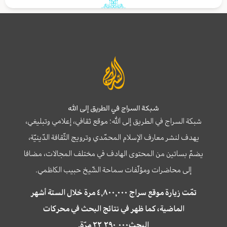
شبكة السراج في الطريق إلى الله
شبكة السراج في الطريق إلى الله؛ موقع ثقافي، إعلامي وتبليغي،
يهدف لنشر معارف الإسلام المحمّدي وترويج الثّقافة الدّينيّة،
يضمّ بساتين من المحتوى الهادف في مختلف المجالات، مضافا
إلى محاضرات ومؤلّفات سماحة الشّيخ حبيب الكاظمي.
تمّت زيارة موقع سراج ٤,٨٠٠,٠٠٠ مرة خلال الستة أشهر
الماضية، كما ظهر في نتائج البحث في محركات
البحث٢٢,٢٩٠,٠٠٠ مرّة.