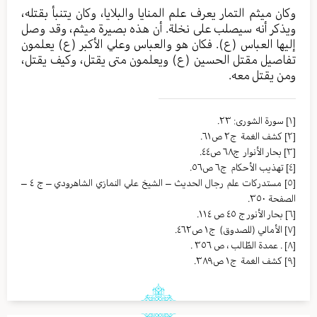
وكان ميثم التمار يعرف علم المنايا والبلايا، وكان يتنبأ بقتله،
ويذكر أنه سيصلب على نخلة. أن هذه بصيرة ميثم، وقد وصل
إليها العباس (ع). فكان هو والعباس وعلي الأكبر (ع) يعلمون
تفاصيل مقتل الحسين (ع) ويعلمون متى يقتل، وكيف يقتل،
ومن يقتل معه.
[١]
سورة الشورى: ٢٣.
[٢]
كشف الغمة ج٢ ص٦١.
[٣]
بحار الأنوار ج٦٨ ص٤٤.
[٤]
تهذيب الأحكام ج٦ ص٥٦.
[٥]
مستدركات علم رجال الحديث – الشيخ علي النمازي الشاهرودي – ج ٤ –
الصفحة ٣٥٠.
[٦]
بحار الأنور ج ٤٥ ص ١١٤.
[٧]
الأمالي (للصدوق) ج١ ص٤٦٢.
[٨]
. عمدة الطّالب ، ص ٣٥٦ .
[٩]
كشف الغمة ج١ ص٣٨٩.