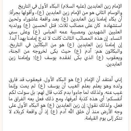
الإمام زين العابدين (عليه السلام) البكاء الأول في التاريخ
والوسام الثاني هو من الإمام زين العابدين (ع)، وأقولها بجرأة:
أن بكاء إمامنا زين العابدين (ع) بعد واقعة عاشوراء ولحين
استشهاده كان على مصائب ثلاث: قتل الحسين (ع) وولديه
العليين الشهيدين ومصيبة عمه العباس (ع) وعلى سبي
النساء. إن هذه المصائب الثالث كانت لا تدع إمامنا يهدأ أبدا.
إن إمامنا زين العابدين (ع) هو من البكائين في التاريخ.
والبكائون هم: آدم (ع) حيث بكى لخروجه من الجنة،
ويعقوب (ع) الذي بكى لفقده يوسف (ع)؛ وإمامنا زين
العابدين.
إنني أعتقد أن الإمام (ع) هو البكاء الأول. فيعقوب قد فارق
ولده وهو يعلم بعلم الغيب أن يوسف (ع) لم يمت وإنما
غيب عنه. ولذلك لما جاءوا بدم كذب قال لهم: بل سولت لكم
أنفسكم؛ أي هذه كذبة أعرفها، ومع ذلك فعل بعه الفراق ما
فعل. ولذلك نقول: إن زين العابدين (ع) هو البكاء الأول على
وجه الأرض منذ أن خلق الله آدم (ع) إذ أن واقعة كربلاء لا
تتكر إلى يوم القيامة.