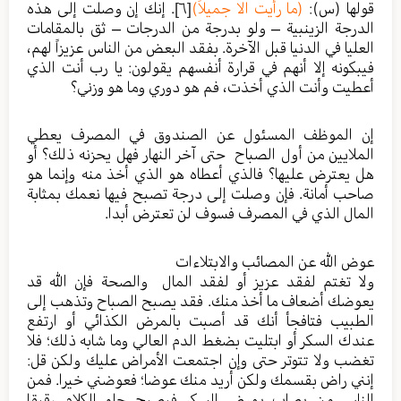
قولها (س):
(ما رأيت الا جميلاً)
[٦]
. إنك إن وصلت إلى هذه
الدرجة الزينبية – ولو بدرجة من الدرجات – ثق بالمقامات
العليا في الدنيا قبل الآخرة. بفقد البعض من الناس عزيزاً لهم،
فيبكونه إلا أنهم في قرارة أنفسهم يقولون: يا رب أنت الذي
أعطيت وأنت الذي أخذت، فم هو دوري وما هو وزني؟
إن الموظف المسئول عن الصندوق في المصرف يعطي
الملايين من أول الصباح حتى آخر النهار فهل يحزنه ذلك؟ أو
هل يعترض عليها؟ فالذي أعطاه هو الذي أخذ منه وإنما هو
صاحب أمانة. فإن وصلت إلى درجة تصبح فيها نعمك بمثابة
المال الذي في المصرف فسوف لن تعترض أبدا.
عوض الله عن المصائب والابتلاءات
ولا تغتم لفقد عزيز أو لفقد المال والصحة فإن الله قد
يعوضك أضعاف ما أخذ منك. فقد يصبح الصباح وتذهب إلى
الطبيب فتافجأ أنك قد أصبت بالمرض الكذائي أو ارتفع
عندك السكر أو ابتليت بضغط الدم العالي وما شابه ذلك؛ فلا
تغضب ولا تتوتر حتى وإن اجتمعت الأمراض عليك ولكن قل:
إنني راض بقسمك ولكن أريد منك عوضا؛ فعوضني خيرا. فمن
الناس من يصاب بمرض السكر فيصبح حلو الكلام رقيقا