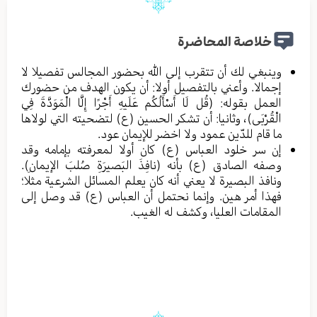
خلاصة المحاضرة
وينبغي لك أن تتقرب إلى الله بحضور المجالس تفصيلا لا
إجمالا. وأعني بالتفصيل أولا: أن يكون الهدف من حضورك
العمل بقوله: (قُل لَا أَسْأَلُكُم عَلَيهِ أَجْرًا إِلَّا الْمَوَدَّةَ فِي
الْقُرْبَى)، وثانيا: أن تشكر الحسين (ع) لتضحيته التي لولاها
ما قام للدّین عمود ولا اخضر للإیمان عود.
إن سر خلود العباس (ع) كان أولا لمعرفته بإمامه وقد
وصفه الصادق (ع) بأنه (نافِذَ البَصيرَةِ صُلبَ الإيمانِ).
ونافذ البصيرة لا يعني أنه كان يعلم المسائل الشرعية مثلا؛
فهذا أمر هين. وإنما نحتمل أن العباس (ع) قد وصل إلى
المقامات العليا، وكشف له الغيب.