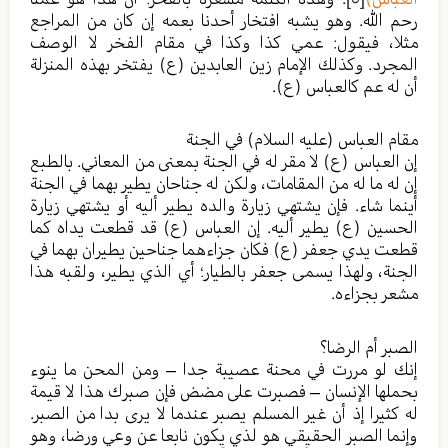
رحم الله. وهو يشبه افتخار أحدنا بعمه إن كان من المراجع
مثلا، فيقول: عمي كذا وكذا في مقام الفخر لا الوصف
المجرد. وكذلك الإمام زين العابدين (ع) يفتخر بهذه المنزلة
أن له عم كالعباس (ع).
مقام العباس (عليه السلام) في الجنة
إن العباس (ع) لا مقر له في الجنة بمعنى من المعاني. بالطبع
إن له ما له من المقامات، ولكن له جناحان يطير بهما في الجنة
أينما شاء. فإن يشتهي زيارة والده يطير أليه أو يشتهي زيارة
الحسين (ع) يطير أليه. إن العباس (ع) قد قطعت يداه كما
قطعت يدي جعفر (ع) فكان جزاءهما جناحين يطيران بهما في
الجنة، ولهذا يسمى جعفر بالطيار؛ أي الذي يطير، ولقبه هذا
مشعر بجزاءه.
الصبر أم الرضا؟
إنك لو مررت في محنة عصيبة جدا – ومن المحن ما ينوء
بحملها الإنسان – فصبرت على مضض فإن صبرك هذا لا قيمة
له كثيرا إذ أن غير المسلم يصبر عندما لا يرى بدا من الصبر.
وإنما الصبر الحقيقي هو لذي يكون نابعا عن وعي ورضا، وهو