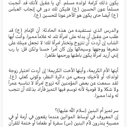
يكون ذلك كرامة لولده مسلم. أي يا عقيل لأنك قد أنجبت
مسلماً عون الحسين (ع) فليكن لك دور في إنجاب العباس
(ع) أيضا حتى يكون هو الآخر عونا للحسين (ع).
والدرس الذي نستفيده من هذه الحادثة: أن الإمام (ع) قد
طلب من عقيل أن يدله على امرأة تلد له غلاماً مميزا. وأنت أيها
الشاب إن أردت أن تتزوج وتختار امرأة لك؛ لا تجعل عينك على
شعرها ووجهها وسيمائها وإن كان أمرا حسنا ولكن قل: يا رب
إنني أريد امرأة يكون باطنها ورحمها طاهرا.
أيتها الأم الكريمة، وأيتها الأخت الكريمة؛ إن أردت اختيار زوجة
لولدك أو لأخيك وسعي من دائرة النظر، وكوني كعلي (ع).
لقد سمعت عن بعض المؤمنين أنه تزوج امرأة لا تناسبه عمراً
ولا شكلا ولا قومية لأنه توسم فيها التميز فأراد بذلك أن تنجب
له ولدا مميزا.
سر تميز أم البنين (سلام الله عليها)؟
إن المعروف في أوساط الموالين عندما يقعون في أزمة أو في
مصيبة ينذرون لأم البنين (س) سفرة أو طعاما أو ختمة للقرآن