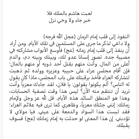
لعبت هاشم بالملك فلا
خبر جاء ولا وحي نزل
النفوذ إلى قلب إمام الزمان (عجل الله فرجه)
ولا داعي لذكر ما جرى على المسلمين في تلك الأيام. ومن أراد
أن ينفذ إلى قلب إمام زمانه (عج) فأوسع الأبواب مشاركته في
مصيبة جده. تصور إنسانا عدو لك، وبينك وبينه دم، والدم
أعلى من المال. وأنت متهم بقتل أحد ذويه أو متهم بالمال؛
فإن أقام مجلس عزاء على حبيبه وعزيزه وولده ثم ذهبت
لتشاركه العزاء فأخذ برقبتك على باب المجلس، ماذا كان يقول
له الناس؟ ألم يكونوا يقولون: يا فلان، لقد جاءك معزياً وأنت
تريد أن تنتقم منه الآن؟ ليس هذا وقت تصفية الحسابات،
وهذا هو المنطق السائد هذه الأيام. قل لله عز وجل ولإمام
زمانك: إنني جئتك معزياً، وظاهري كما ترى فيه علائم العزاء؛
فقد لبست هذا السواد والدمعة على عيني. فيا مولاي لا
تؤدبني. إن هذا المعنى لو حدثت به إمام زمانك (عج) فسوف
يقبلك.