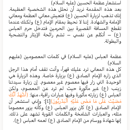
استشعار عظمة الحسين (عليه السلام)
بعد هذه المقدمة نريد أن نحلل هذه الشخصية العظيمة.
إنك تذهب لزيارة الحسين (ع) فتعيش معاني العظمة ومعاني
الإمامة والشهادة. إننا لا نحيط بمقام الإمام (ع) ولكنك عندما
تقطع المسافة القصيرة بين الحرمين فتدخل حرم العباس
(ع) – أتكلم عن نفسي – تشم رائحة الإيثار والتضحية
والبطولة.
عظمة العباس (عليه السلام) في كلمات المعصومين (عليهم
السلام)
كل هذه المعاني ترد عليك قهراً، وأنت تقف أمام هذا الرجل
الذي زاره الإمام الصادق (ع) بزيارة خاصة. وهذه الزيارة هي
الوحيدة التي زار فيها معصوم غير معصوم. إن زيارة سيدتنا
زينب (ع) غير مأثورة حيث لم ترد عن المعصوم، ولكن
العباس (ع) زيارته مأثورة وفيها عبارات راقية، منها:
(أَشْهَدُ أَنَّكَ
مَضَيْتَ عَلَى مَا مَضَى عَلَيْهِ اَلْبَدْرِيُّونَ)
[٤]
؛ وإنني استشعر أن
الإمام الصادق (ع) كان يزور العباس (ع) وكأنه يزور معصوما
مثله، والعبارات الشامخة والكلمات القوية تشهد على ذلك.
إنها شهادة ووسام من الإمام الصادق (ع) لعمه العباس (ع).