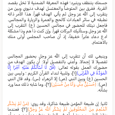
جسمك يتنظف ويتبرد؛ فهذه المعرفة الضمنية لا تخل بقصد
القربة. ففرق بين المتوضأ والمغتسل لهدف دنيوي وبين من
يتقرب إلى الله عز وجل ثم يأتي الهدف قهراً. هذا الأمر ذاته
نطبقه في سائر العبادات كالحج والعمرة والزيارة والمجالس.
فاجعل نيتك للحضور في مجالس الحسين (ع) التقرب إلى
الله عز وجل وستأتيك البركات قهراً. وإن كنت ذا هم وذا مشكلة
ادع دعاء عابراً خفيفاً، إذ أن صاحب المجلس أولى منك
بالاهتمام.
وينبغي لك أن تتقرب إلى الله عز وجل بحضور المجالس
تفصيلا لا إجمالا. وأعني بالتفصيل أولا: أن يكون الهدف من
حضورك العمل بقوله تعالى:
(قُلْ لَا أَسْأَلُكُمْ عَلَيْهِ أَجْرًا إِلَّا
الْمَوَدَّةَ فِي الْقُرْبَى)
[١]
، وتلبية لنداء القرآن الكريم ؛ وليس بين
الحسين (ع) وبين النبي (ص) إلا الزهراء (س). وقد قال النبي
(ص):
(حُسَيْنٌّ مِنِّي وَأَنَا مِنْ حُسَيْنِ)
[٢]
، وما شابه ذلك مما ورد
بشأنه.
ثانيا: إن طبيعة المؤمن طبيعة شاكرة، وقد روي:
(مَنْ لَمْ يَشْكُرِ
اَلْمُنْعِمَ مِنَ اَلْمَخْلُوقِينَ لَمْ يَشْكُرِ اَللَّهَ عَزَّ وَجَلَّ)
[٣]
؛ فعندما
ينقذ الطبيب مريضا رآه في الطريق ينزف دماً من دون أن