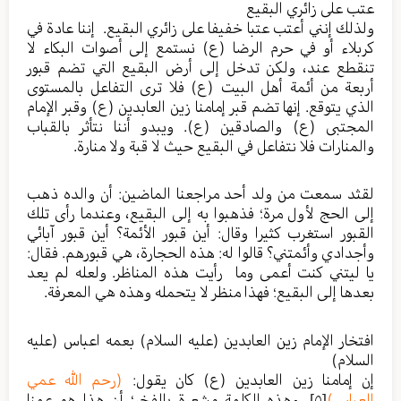
عتب على زائري البقيع
ولذلك إنني أعتب عتبا خفيفا على زائري البقيع. إننا عادة في
كربلاء أو في حرم الرضا (ع) نستمع إلى أصوات البكاء لا
تنقطع عند، ولكن تدخل إلى أرض البقيع التي تضم قبور
أربعة من أئمة أهل البيت (ع) فلا ترى التفاعل بالمستوى
الذي يتوقع. إنها تضم قبر إمامنا زين العابدين (ع) وقبر الإمام
المجتبى (ع) والصادقين (ع). ويبدو أننا نتأثر بالقباب
والمنارات فلا نتفاعل في البقيع حيث لا قبة ولا منارة.
لقثد سمعت من ولد أحد مراجعنا الماضين: أن والده ذهب
إلى الحج لأول مرة؛ فذهبوا به إلى البقيع، وعندما رأى تلك
القبور استغرب كثيرا وقال: أين قبور الأئمة؟ أين قبور آبائي
وأجدادي وأئمتني؟ قالوا له: هذه الحجارة، هي قبورهم. فقال:
يا ليتني كنت أعمى وما رأيت هذه المناظر. ولعله لم يعد
بعدها إلى البقيع؛ فهذا منظر لا يتحمله وهذه هي المعرفة.
افتخار الإمام زين العابدين (عليه السلام) بعمه اعباس (عليه
السلام)
إن إمامنا زين العابدين (ع) كان يقول:
(رحم الله عمي
العباس)
[٥]
. وهذه الكلمة مشعرة بالفخر؛ أن هذا هو عمنا