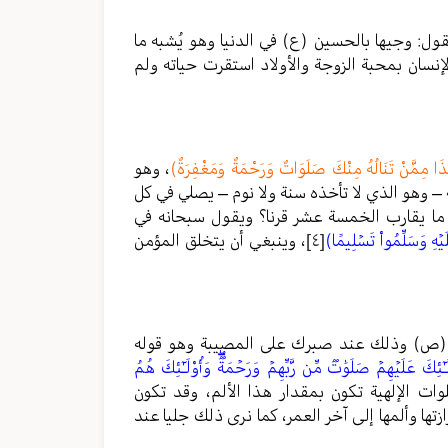
ول: وجيها بالحسين (ع) في الدنيا وهو يُشبه ما
إنسان بمحبة الزوجة والأولاد استقرت حياته ولم
َا مِمَّنْ تَنَالُهُ مِنْكَ صَلَوَاتٌ وَرَحْمَةٌ وَمَغْفِرَةٌ)
، وهو
 – وهو الذي لا تأخذه سنة ولا نوم – يصلي في كل
 ما يقارب الخمسة عشر قرنا؟ ويقول سبحانه في
َلَيۡهِ وَسَلِّمُواْ تَسۡلِيمًا)
[٤]
، وينبغي أن يتخلق المؤمن
ي (ص) وذلك عند صبرك على المصيبة وهو قوله
ْلَـٰٓئِكَ عَلَيۡهِمۡ صَلَوَٰتࣱ مِّن رَّبِّهِمۡ وَرَحۡمَةࣱۖ وَأُوْلَـٰٓئِكَ هُمُ
ات الإلهية تكون بمقدار هذا الألم، وقد تكون
تها وألمها إلى آخر العمر، كما نرى ذلك جليا عند