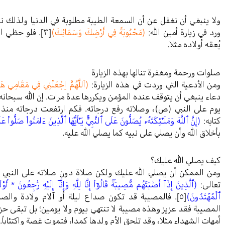
ولا ينبغي أن نغفل عن أن السمعة الطيبة مطلوبة في الدنيا ولذلك نق
ورد في زيارة أمين الله:
(مَحْبُوبَةً فِي أَرْضِكَ وَسَمَائِكَ)
[٣]
. فلو حظي ال
يُعقه أولاده مثلا.
صلوات ورحمة ومغفرة تنالها بهذه الزيارة
ومن الأدعية التي وردت في هذه الزيارة:
(اَللَّهُمَّ اِجْعَلْنِي فِي مَقَامِي هَذ
دعاء ينبغي أن يتوقف عنده المؤمن ويكررها عدة مرات. إن الله سبحانه
يوم على النبي (ص)، وصلاته رفع درجاته. فكم ارتفعت درجاته منذ
كتابه:
(إِنَّ ٱللَّهَ وَمَلَـٰٓئِكَتَهُۥ يُصَلُّونَ عَلَى ٱلنَّبِيِّۚ يَـٰٓأَيُّهَا ٱلَّذِينَ ءَامَنُواْ صَلُّواْ ع
بأخلاق الله وأن يصلي على نبيه كما يصلي الله عليه.
كيف يصلي الله عليك؟
ومن الممكن أن يصلي الله عليك ولكن صلاة دون صلاته على النب
تعالى:
(ٱلَّذِينَ إِذَآ أَصَٰبَتۡهُم مُّصِيبَةࣱ قَالُوٓاْ إِنَّا لِلَّهِ وَإِنَّآ إِلَيۡهِ رَٰجِعُونَ * أُو
ٱلۡمُهۡتَدُونَ)
[٥]
. فالمصيبة قد تكون صداع ليلة أو آلام ولادة والصلو
المصيبة فقد عزيز وهذه مصيبة لا تنتهي بيوم ولا يومين؛ بل تبقى حزاز
أمهات الشهداء مثلا، وقد تلحق الأم ولدها كمدا، فتموت غصة واكتئاباً.