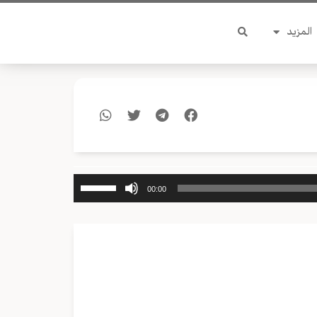
المزيد
استخدم
00:00
مفاتيح
الأسهم
أعلى/
أسفل
لزيادة
أو
خفض