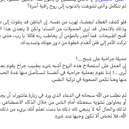
لم تتكامل والتي تشوهت بالذنوب إلى روح راقية آسرة؟
فلو كشف الغطاء لبعضنا، لهرب من نفسه. إن الباطن قد يتلوث إلى د
وذلك بالانتحار. قد ترى الجميلات من النساء؛ ولكن لا يتعدى هذا ا
أقبح القبيحات. فما أجدر بالمؤمن أن يخاطب ربه قائلا: يا رب، حلني ب
تركت الأمر إلي فلن أتقدم خطوة من دون عونك وتسديدك.
عميلة جراحية على شبح…!
إن العمل على استصلاح هذه الروح أشبه شيء بطبيب جراح يقوم بعملي
تُرى…! إننا نقوم بعملية جراحية في أنفسنا لنستأصل منها غدة الحسد
منها وهنا تكمن الصعوبة في تزكية النفس.
ثم نطلب من الله سبحانه في الدعاء الذي ورد في زيارة عاشوراء؛ أن يجع
أو يحاولون تشويه سمعتك أمام الناس من خلال الذكاء الاصطناعي مثل
لذلك والحال أنه لا ينبغي لك ذلك ما دمت تعلم أنك بريء من ذلك و
الله، فلا تخشى ألا تكون وجيها عند غيره.