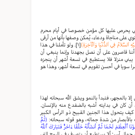
 التي يحرص عليها كل مؤمن خصوصا في أيام محرم
وي على مناجاة ودعاء، يُمكن وصفها بأنها من أرقى
ِ اَلسَّلاَمُ فِي اَلدُّنْيَا وَاَلْآخِرَةِ)
[١]
. ولو تأملنا في هذا
به أننا قاصرون على أن نصل بجهدنا وإنما ينبغي أن
يبني منزلا فلا يستطيع في تسعة أشهر أن ينجزه
را سويا في أحسن تقويم في تسعة أشهر، وهذا هو
 بالمجهر، فتبدأ بالنمو ويشق الله سبحانه لهذا
ن كان في بدايته أشبه بالضفدع منه بالإنسان.
كيف يتحول هذا الجنين القبيح ذو الرأس الكبير
بالأبصار من شدة جماله، وهو قوله سبحانه:
(ثُمَّ
ا ٱلۡعِظَٰمَ لَحۡمࣰا ثُمَّ أَنشَأۡنَٰهُ خَلۡقًا ءَاخَرَۚ فَتَبَارَكَ ٱللَّهُ
جمال آسر؛ ألا يستطيع أن يتصرف في الروح التي