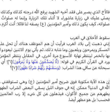
فالأخ الذي يصبر على فقد أخيه الشهيد يرفع الله درجته كذلك وكذلك ا
يصلي عليك في زيارة عاشوراء لا أثناء تلك الزيارة وإنما له صلوا
صلواته، كيف يكون ذلك وأمير المؤمنين (ع) يصفه لنا قائلا: أنت أكرم 
سقوط الأخلاق في الغرب
إنني ذهبت إلى بلاد الغرب فرأيت أن هم الموظف هناك أن تحل عليه ع
المسكر ويمرحون ويلعبون وما شابه ذلك، ثم يأتي يوم الاثنين ليعودو
بها بالخمر لينتظر نهاية الأسبوع مرة أخرى. في المقابل ينتظر المؤ
ورد في القرآن الكريم في قوله:
(لَّا يُصَدَّعُونَ عَنۡهَا وَلَا يُنزِفُونَ)
[٦]
؛ أي 
سبحانه عن ساقي هذا الشراب:
(وَسَقَىٰهُمۡ رَبُّهُمۡ شَرَابࣰا طَهُورًا)
[٧]
؟
إن هذه الآية مكتوبة فوق ضريح أمير المؤمنين (ع) وهي تستوقفني
الله في الدنيا؟ ممكن. إنه في جوف الليل يسقي البعض الشراب الطهور
يطهرهم عن جميع الأكوان، فيذهلون عن كل شيء إلا رب العالمي
فحسب؛ بل هو مطهر أيضا.