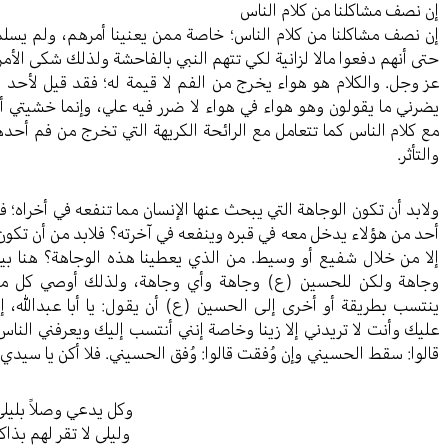
إن نصف مشاكلنا من كلام الناس
إن نصف مشاكلنا من كلام الناس؛ خاصة ممن يعنينا أمرهم، ولم يسلم 
حتى أنهم دفعوا مالا لزانية لكي تتهم النبي بالفاحشة ولذلك شكى الأمر 
عز وجل. والكلام هو هواء يخرج من الفم لا قيمة له؛ فقد قيل لأحد ا
يضرني ما يقولون وهو هواء في هواء لا ضرر فيه علي، وإنما خشيتي 
مع كلام الناس كما تتعامل مع الرائحة الكريهة التي تخرج من فم أح
والتأثر.
ولابد أن تكون الوجاهة التي يبحث عنها الإنسان مما تنفعه في أخراه؛ ف
أحد من هؤلاء يدخل معه في قبره وينفعه في آخرته؟ فلابد من أن تكون 
إلا من خلال شفيع أو وسيط. من الذي يعطينا هذه الوجاهة؟ هنا بيت
وجاهة ولكن للحسين (ع) وجاهة وأي وجاهة، ولذلك أوصي كل من 
ينتسب بطريقة أو أخرى إلى الحسين (ع) أن يقول: يا أبا عبدالله، 
عليك وأنت لا تريدني إلا زينا وخاصة إنني أنتسب إليك ويعرفني النا
قالوا: سقط الحسيني وإن وُفقت قالوا: وُفق الحسيني. فلا أكن يا سيدي ك
وكل يدعي وصلاً بليل
وليلى لا تقر لهم بذاكا