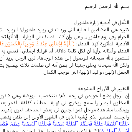
بسم الله الرحمن الرحيم
التأمل في أدعية زيارة عاشوراء
كثيرة هي المضامين العالية التي وردت في زيارة عاشوراء؛ الزيارة
الحرام وفي يوم عاشوراء. وهي وإن كانت تصنف في الزيارات إلا أنها تحت
الأدعية المأثورة كهذا الدعاء:
(اَللَّهُمَّ اِجْعَلْنِي عِنْدَكَ وَجِيهاً بِالْحُسَيْنِ عَلَيْه
الدعاء وأمثاله لرأينا أن لكل كلمة دلالة. أما قولنا: اجعلني، فنعني 
نستعين بالله سبحانه للوصول إلى هذه الوجاهة. ترى الرجل يريد أن 
ولكن الله سبحانه يخلق جنينا في بطن أمه في ظلمات ثلاث ليصبح بش
الجعل الإلهي، واليد الإلهية التي توجب الكمال.
التغيير في الأرواح المشوهة
إن الرجل يضع الحويمن في رحم الأم؛ فتتخصب البويضة وهي لا ترى إلا
المخلوق البصر والسمع ويخرج في نهاية المطاف كفلقة القمر بعد أ
وبإمكاننا مشاهدة مراحل نمو الجنين في بعض المتاحف لنرى بأعيننا 
والجسد الصغير الذي يُشبه الذيل في الشهور الأولى إلى طفل يذهب 
خَلَقۡنَا ٱلنُّطۡفَةَ عَلَقَةࣰ فَخَلَقۡنَا ٱلۡعَلَقَةَ مُضۡغَةࣰ فَخَلَقۡنَا ٱلۡمُضۡغَةَ عِظَٰمࣰا فَكَسَوۡنَ
أَحۡسَنُ ٱلۡخَٰلِقِينَ)
[٢]
. فالذي يستطيع أن يحول هذا الجنين المشوه إلى 