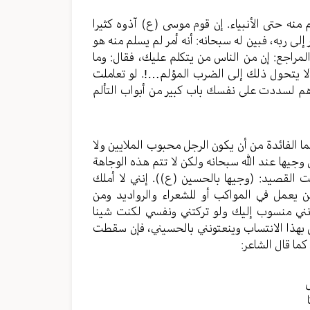
منه حتى الأنبياء. إن قوم موسى (ع) آذوه كثيرا
إلى ربه، فبين له سبحانه: أنه أمر لم يسلم منه هو
لمراجع: إن من الناس من يتكلم عليك، فقال: وما
ألا يتحول ذلك إلى الضرب المؤلم…!. لو تعاملت
دهم لسددت على نفسك باب كبير من أبواب التألم
ما الفائدة من أن يكون الرجل محبوب الملايين ولا
وجيها عند الله سبحانه ولكن لا تتم هذه الوجاهة
 القصيد: (وجيها بالحسين (ع)). إنني لا أملك
يعمل في المواكب أو للشعراء والرواديد ومن
إنني منسوب إليك ولو تركتني ونفسي لكنت شينا
س بهذا الانتساب وينعتونني بالحسيني، فإن سقطت
ما قال الشاعر:
ى