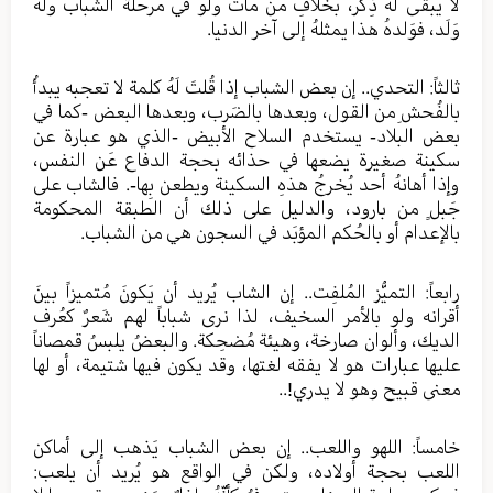
لا يبقى لَهُ ذِكر، بخلافِ من ماتَ ولو في مرحلة الشباب ولَهُ
وَلَد، فوَلدهُ هذا يمثلهُ إلى آخر الدنيا.
ثالثاً: التحدي.. إن بعض الشباب إذا قُلتَ لَهُ كلمة لا تعجبه يبدأُ
بالفُحشِ من القول، وبعدها بالضَرب، وبعدها البعض -كما في
بعض البلاد- يستخدم السلاح الأبيض -الذي هو عبارة عن
سكينة صغيرة يضعها في حذائه بحجة الدفاع عَن النفس،
وإذا أهانهُ أحد يُخرجُ هذهِ السكينة ويطعن بِها-. فالشاب على
جَبلٍ من بارود، والدليل على ذلك أن الطبقة المحكومة
بالإعدام أو بالحُكم المؤبَد في السجون هي من الشباب.
رابعاً: التميُّز المُلفِت.. إن الشاب يُريد أن يَكونَ مُتميزاً بينَ
أقرانه ولو بالأمر السخيف، لذا نرى شباباً لهم شَعرٌ كعُرف
الديك، وألوان صارخة، وهيئة مُضحِكة. والبعضُ يلبسُ قمصاناً
عليها عبارات هو لا يفقه لغتها، وقد يكون فيها شتيمة، أو لها
معنى قبيح وهو لا يدري!..
خامساً: اللهو واللعب.. إن بعض الشباب يَذهب إلى أماكن
اللعب بحجة أولاده، ولكن في الواقع هو يُريد أن يلعب: