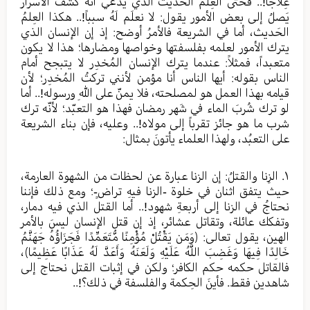
عِلاجاً!.. فحتى العِلم الحَديث الذي يَدّعي أنّهُ كَشَفَ الأسرار
يَصلُ إلى بعض الأمور يقول: لا نعلَم لَهُ سبباً!.. هكذا العِلمُ
الحَديث، أما في الشريعة فالأمرُ أوضح: إذ إن الإنسان الذي
يترك الأمور لعلمه بفلسفتها وخواصها ومضارها؛ هذا لا يكون
متعبداً، فمثلاً: عندما يترك الإنسان المُخدِر لا يتبجح أمام
الناس بقوله: أيها الناس أنا مؤمن لأنني تركتُ المُخدِر؛ لأن
قيامه بهذا العمل هو لمصلحته، فلا يمنّ على اللهِ ورسوله!.. أما
لو ترك شُربَ الماء في شَهر رمضان فهذا هو التعبّد؛ لأنّه ترك
شرب ما هو جائز تقرباً إلى مولاه!.. وعليه، فإن بناء الشريعة
على التعبُد، ولهذا العلماء يأتونَ بمثال:
١. الزِنا والقتلُ: إن الزنا عبارة عن لحظات من الشهوة العارمة،
حيث يتفق اثنان في خلوة -الزنا فيهِ تراضٍ-؛ ومع ذلك فإننا
نحتاجُ في الزنا إلى أربعةِ شهود!.. أما القتل الذي فيه دمار،
وتفكك عائلة، وتقاتل عشائر، إذ إن قتل الإنسان ليسَ بالأمر
الهين، يقول تعالى: ﴿وَمَن يَقْتُلْ مُؤْمِنًا مُّتَعَمِّدًا فَجَزَاؤُهُ جَهَنَّمُ
خَالِدًا فِيهَا وَغَضِبَ اللَّهُ عَلَيْهِ وَلَعَنَهُ وَأَعَدَّ لَهُ عَذَابًا عَظِيمًا﴾،
فالقاتل حكمه حكم الكافر؛ ولكن في إثبات القتل نحتاج إلى
شاهدين فقط. فأينَ الحِكمة والفلسفة في ذلك؟!..