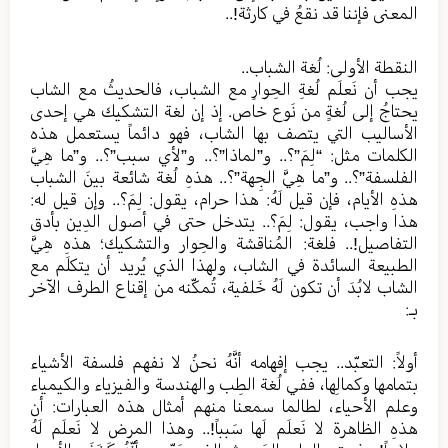
المعنى فإننا قد نقعُ في كارثة!..
النقطة الأولى: لُغة الشباب..
يجب أن نَعلَم لُغةِ الحِوارِ مع الشباب، فالحديثُ مع الشاب
يحتاجُ إلى لُغةٍ من نَوع خاص. إذ إن لغة التشكيك هي إحدى
الأساليب التي يتصف بها الشاب، فهو دائماً يستعمل هذه
الكلمات مثل: “لِمَ”؟.. و”لماذا”؟.. و”لأي سبب”؟.. و”ما هِيَّ
الفلسفة”؟.. و”ما هِيَّ الجِهة”؟.. هذهِ لُغة شائعة بينَ الشباب
هذهِ الأيام، فإن قيل لَهُ: هذا حرام، يقول: لِمَ؟.. وإن قيل له:
هذا واجب، يقول: لِمَ؟.. يتدخل حتى في أصول الدِين بأدق
التفاصيل!.. فلغة: المُناقشة والحِوار والتشكيك؛ هذهِ هِيَّ
الطبيعة السائدة في الشاب، ولهذا الذي يُريد أن يتكلَم مع
الشاب لابُدَ أن تكون لَهُ خَلفية، تُمكّنه من إقناع الطرف الآخر
بـ:
أولاً: التعبّد.. يجب إفهامه أنَّهُ نحنُ لا نفهم فلسفة الأشياء
بتمامها وكمالِها، ففي لُغة الطِب والهندسة والفيزياء والكيمياء
وعلم الأحياء، لطالما سمعنا منهم أمثال هذه العبارات: أن
هذهِ الظاهرة لا نَعلَم لَها سَبباً!.. وهذا المرض لا نَعلَم لَهُ