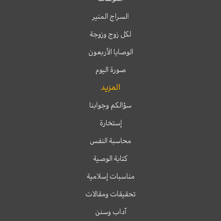
السراج المنير
لكل زوج وزوجة
الوصايا الأربعون
صورة اليوم
المزيد
سؤالكم وجوابنا
إستخارة
محاسبة النفس
كتابة الوصية
مناسبات إسلامية
تحقيقات ومقالات
آداب وسنن