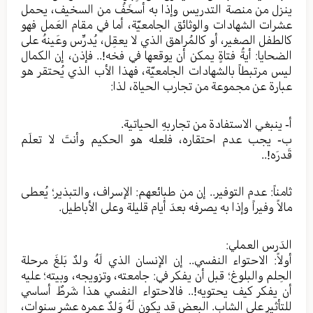
ينزل من منصة التدريس وإذا به أسخَفُ من السخيف، يحمل
عشرات الشهادات والوثائق الجامعيّة، أما في مقام العَمل فهو
كالطفل الصغير، أو كالمُراهق الذي لا يعقِل، يُدرِّس وعَينهُ على
الضحايا: أيةُ فتاةٍ يمكن أن يوقعها في فخه!.. فإذن، إن الكمال
ليس مرتبطاً بالشهادات الجامعيّة، فهذا الأب الذي يُحتقر هو
عبارة عن مجموعة من تجارب الحياة، لذا:
أ- ينبغي الاستفادة من تجاربهِ الحياتية.
ب- يجب عدم احتقاره، فلعله هو الحكيم وأنتَ لا تعلَم
قَدرَه!..
ثامناً: عدم التوفير.. إن من طبائعهم: الإسراف، والتبذير؛ يُعطى
مالاً وفيراً وإذا به يصرفه بعدَ أيام قليلة وعلى الأباطيل.
الدَرس العملي:
أولاً: الاحتواء النفسي.. إن الإنسان الذي لَهُ ولدٌ بَلغَ مرحلة
الحِلم والبلوغ؛ قبل أن يفكر في: جامعته، وتزويجه، وبيته؛ عليه
أن يفكر كيف يحتويه!.. فالاحتواء النفسي هذا شَرطٌ أساسي
للتأثيرِ على الشاب. البعض قد يكون لَهُ وَلدٌ عمره عشر سنوات،