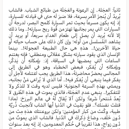
ثانياً: العجَلة.. إن الرعونة والعَجَلَة من طبائع الشباب. فالشاب
يُريدُ أن يُنجزَ الأمر بسرعة، فلا صَبرَ لَه حتى في قيادته للسيارة،
إذ إنه يكون مسرعاً بحيث تمر السيارة كلمح البصر، لدرجة أن
السيارات التي يمر بجانبها تهتز من قُوة ريح سيارته!.. وما ذلك
إلا لأنه يُريد أن يصل إلى طعام الغداءِ سريعاً، أو يريد أن
يشاهد المُسلسل من أوله؛ وإن كان ذلك على حساب حياته أو
حياة الآخرين!.. هذهِ هي حال الطبيعة العجولة!.. بينما
الإنسان الذي يقود سيارته بشكل عقلائي ومنطقي؛ فإنه يغتنم
الساعات التي يمضيها في السياقة، إذ: بإمكانهِ أن يَذكُر،
وبإمكانهِ أن يُفكر، فبعض الخطباء وهو في الطريقِ إلى
المجالس يحضرُ محاضرتهُ، هذا الطريق يجب اغتنامه لأجلِ أن
يفكر فيما ينبغي أن يُفكر فيه!.. أما الذي لا يُراعي مَنْ بجانبه،
ويمشي بهذهِ السرعة الجنونية؛ فليس لديه وقت لا للذكر ولا
للتفكير!.. ينبغي عدم العَجَلة، فالذي يموت في هذهِ الطُرق لا
يُعدُ مُنتحراً شَرعاً؛ ولكن آلا يُقالُ لَهُ في عالم البرزخ: لماذا
قتلتَ نفسَك؟.. فلو بَقيتَ في الدُنيا أيها الشاب لأنجبتَ ذُريّة
طيبة، وكُنتَ من كبار المؤمنين؛ ولكن بروعنتك هذهِ مِتَ من
دُونِ خَلَف، وضاعَ ذِكركَ في الدُنيا. فالشاب الذي يموتُ من
دُونِ زواج، هذا تقريباً في حُكم المعدومين، إذ إنه بعدَ سنوات