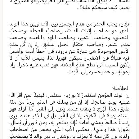
نفسه؟.. ألا يقول: أنا الشاب أصبِر عَلى الغريزة، وهو المتزوج لا
يصبر؛ كيفَ سيحكم عليه؟..
فإذن، يجب الحذر من هدِم الجسور بين الأب وبينَ هذا الولد
الذي هو: صاحب إثبات الذات، وصاحبُ العجلة، وصاحبُ
التحدي، وصاحب التميز، وصاحب اللهو واللعب، وصاحب
عدم التدبر، وصاحب احتقار الجيل السابق. إذ إن كُل هذهِ
الأمور الموجودة هي عبارة عن بارود، فإن أخطأ أمامه وأشعل
فيه فتيلاً؛ فإن الانفجار سيكون قهرياً. لذا، ينبغي للأب أن لا
يكون السبب في قطعِ هذهِ العِلاقة، فهو تعب عليهِ دَهراً، وإذ
بموقفٍ واحد يخسره إلى الأبد!..
الخلاصة:
إن الولد المؤمن استثمارٌ لا يوازيه استثمار، فهنيئاً لمن أقرَ الله
عينيه بولدٍ صالح!.. إذ إن من يملك في الدنيا برجاً من مئة
طابق، هذا البُرج لا ينفعه عندما ينزل إلى القبر، أما الولد فهو
استثماره: لا في الآخرة، ولا في القَبر، بل في الدُنيا عندما يرى
إنساناً صالحاً يمشي أمامه فإنه يفتخر به، ومن دُونِ أن يُسأل،
يقول: هذا ولدي!.. بعكس الأب الذي يخجل من اصطحاب
ولده، وإن كان معه لا يعرّف به. وشتان ما بين والد لا يصطحبُ