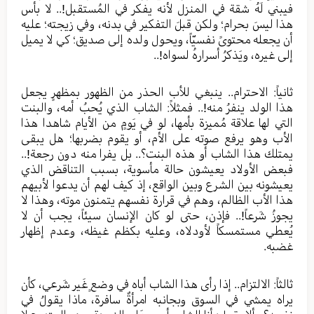
فيبني لَهُ شقة في المنزل لأنه يفكر في المُستقبل!.. لا بأس
هذا ليسَ بحرام؛ ولكن قبلَ التفكير في بدنه، وفي زيجته؛ عليه
أن يجعله محتوىً نفسيّاً، ويحول ولده إلى صديق؛ كي لا يميل
إلى غيره، ويَذكرُ أسرارهُ لسواه!..
ثانياً: الاحترام.. ينبغي للأب الحذر من الظهور بمظهرٍ يجعل
هذا الولد ينفرُ منه!.. فمثلاً: الشاب الذي يُحبُ أمه، والبنت
التي لها علاقة مُميزة بأمها، لو في يَومٍ من الأيام شاهدا هذا
الأب وهو يرفع صوته على الأم، أو يقوم بضربها؛ هل يبقى
يمتلك هذا الشاب أو هذه البنت؟.. بل يفرا منه دون رجعة!..
فبعض الأولاد يعيشون حالة مأسوية، بسبب التناقض الذي
يعيشونه بين الشرع وبين الواقع، إذ كيف لهم أن يدعوا لأبيهم
هذا الأب الظالم، وهم في قرارة نفسهم يتمنون موته، وهذا لا
يجوزُ شَرعاً!.. فإذن، حتى لو كان الإنسان سيئاً، يجب أن لا
يُعطي مستمسكاً لأودلاه، وعليه بكظم غيظه، وعدم إظهار
غضبه.
ثالثاً: الالتزام.. إذا رأى هذا الشاب أباه في وضعٍ غَير شَرعي، كأن
يراه يمشي في السوق وبجانبه امرأةٌ سافرة، ماذا يقولُ في