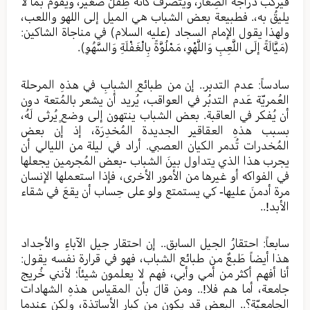
فيركب دراجة الصِغار، ويتصرفُ كأنّهُ طِفلٌ صَغير، ويقوم بما لا
يليقُ به،. فطبيعة بعض الشباب هي الميل إلى اللهو واللعب،
ولهذا يقول الإمام السجاد (عليه السلام) في مناجاة الشاكين:
(مَيَّالَةً إلَى اللَّعِبِ وَاللَّهْوِ، مَمْلُوَّةً بِالْغَفْلَةِ وَالسَّهُوِ).
سادساً: عدم التدبر.. إن من طبائعِ الشبابِ في هذهِ المرحلة
العُمريّة عَدم التدبُر في العواقب، يُريد أن يشعر بالمُتعة دون
أن يُفكر في العاقبة. بعض الشباب ينتهون إلى وضعٍ يُرثى لَهُ،
بسبب هذهِ العقاقير الجديدة المُخدِرَة، إذ إن بعض
المُخدرات تُدمر الكيان العصبي. أراد في ليلة من الليالي أن
يجرب هذا الذي يتداول بينَ الشباب -بعض المُجرمين يجعلها
في الفواكه أو غيرها من الأمور الأخرى، فإذا استعملها الإنسان
مرة أدمنَ عليها- كي يستمتع ولو على حِساب أن يقعَ في شقاء
الأبد!..
سابعاً: احتقارُ الجيل السابق.. إن احتقار جيل الآباءِ والأجداد
هذا أيضاً طَبعٌ من طبائع الشباب، فهو في قرارة نفسه يقول:
أنا أفهم أكثر من أمي وأبي، فهم لا يعلمون شيئاً؛ لأنني خُريج
جامعة، أما هم فلا!.. ومن قالَ بأن المقياس هذهِ الشهادات
الجامعيّة؟.. البعض قد يكون من كِبار الأساتذة، ولكن عندما