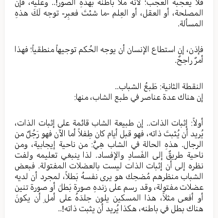
فلا يعجبهُ العَجَب؛ لأنّهُ ملأَ باطنهُ بهذهِ الصور!.. وعليه، فإن
المصلحة، أو العقل، أو العِلم -ما شئتَ فعبِر- توجه لَكَ هذهِ
المسألة.
فإذن، إن استطاع الإنسان أن يوجه الحُكم توجيهاً منطقياً؛ فهذا
أمرٌ راجحٌ.
النقطة الثانية: طَبعُ الشباب..
إن هناك عدة عناصر في طبع الشاب، منها:
أولاً: إثبات الذات.. إن طبيعة الشاب قائمة على إثبات الذات،
يُريد أن يُثبتَ ذاته، فهو قبل أيام كان طِفلاً أما الآن فهو رَجُلٌ من
الرجال. هذهِ الحالة في الشاب هِيَّ: من ناحية إيجابية، ومن
ناحية طريقٌ إلى الفَسادِ والإفساد. لذا ينبغي تعليمه ولفت
نظره إلى أن إثبات الذات ليست بالعضلات المفتولة. فبعض
الشباب منظرهم مُضحِك هو يرى نفسهُ بَطلاً، لمجرد أن لديه
عضلات مفتولة، وقد رسم على زندهِ صورة بَطلَ أو صورة تنين
أو أفعى مثلاً، هذا المسكين يلون جلدَهُ على أملِ أن يكونَ
هناك بطل في باطنه، هكذا يُريد أن يثبت ذاته!..