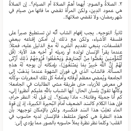
٢. الصلاةُ والصوم: أيهما أهمّ الصلاة أم الصيام؟.. إن الصلاةُ
هي عمود الدِين، ولكن المرأة تقضي ما فاتها من صيام في
شَهرِ رمضان، ولا تقضي صلاتها!..
ثانياً: التوجيه.. يجب إفهام الشاب أنّه لن تستطيعَ صبراً على
فلسفة الأشياء، ولكن مع ذلك إن أمكن إقناعه ببعض
الفلسفات، ينبغي تقديم الشَيء لَهُ معَ الدَليلِ عليه، فمثلاً:
عندما يقرأ الإنسان لولده أو زميله أو أخيه هذ الآية: ﴿قُل
لِّلْمُؤْمِنِينَ يَغُضُّوا مِنْ أَبْصَارِهِمْ وَيَحْفَظُوا فُرُوجَهُمْ ذَلِكَ أَزْكَى
لَهُمْ إِنَّ اللَّهَ خَبِيرٌ بِمَا يَصْنَعُونَ﴾، بإمكانه أن يوجه لَهُ هذهِ
المسألة. فالشاب الذي في فوران الشهوة عندما يَذهَبُ إلى
الجامعة ويُمضي معظم أوقاته وأمامهُ كل تلك المغريات -وكأنه
في معرض للأزياء، حتى طريقة مشي الطالبات في الجامعة؛
وكأنَّها تقولُ بلسان الحال: أيها الشباب باللهِ عليكم أنظروا إلي،
كم أنا جميلة وفاتنة!..- ماذا يصنَع؟.. إن قيل لَهُ: النظر حرام،
فإن هذا الكلام كالسَد الضعيف أمامَ البُحيرة الكبيرة، إذ إن قوة
الماء تغلِبُ هذا السَد فتكسره. ولكن بالإمكان توجيهه: بأن
هذهِ النظرة هي كجهاز ملتقط، فالإنسان لديه حاسوب في
القلب؛ وكلما نظر نظرة يملأ حاسوبه بالصور. مما يؤدي إلى: