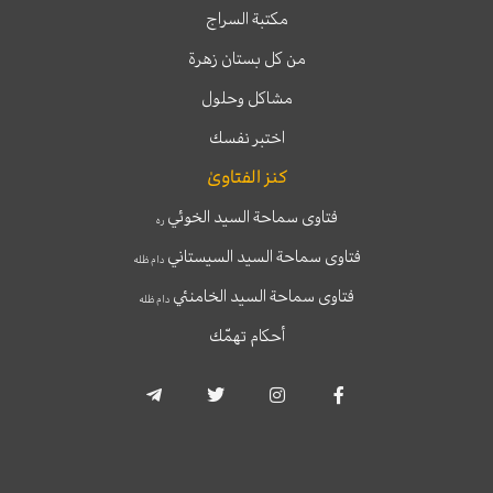
مكتبة السراج
من كل بستان زهرة
مشاكل وحلول
اختبر نفسك
كنز الفتاوىٰ
فتاوى سماحة السيد الخوئي
ره
فتاوى سماحة السيد السيستاني
دام ظله
فتاوى سماحة السيد الخامنئي
دام ظله
أحكام تهمّك
T
T
I
F
e
w
n
a
l
i
s
c
e
t
t
e
g
t
a
b
r
e
g
o
a
r
r
o
m
a
k