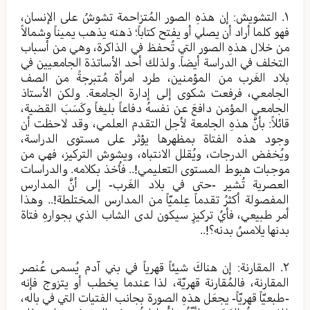
١. التشويش: إن هذهِ الصور المُتزاحمة تشوشُ على الإنسان،
فهو كلما أراد أن يصلي أو يفتح كتاباً؛ ذهنه يذهب يميناً وشمالاً
من خلال هذهِ الصور التي تُحفظ في الذاكرة، وهي من أسباب
التخلف في الدراسة أيضاً. ولذلك أحد الأساتذة الجامعيين في
بلاد الغَرب من المؤمنين، طرد امرأة مُتبرجةً من الصف
الجامعي، فرفعت شكوى إلى إدارة الجامعة. ولكن الأستاذ
الجامعي المؤمن دافعَ عن نفسهُ دفاعاً بليغاً وكَسَبَ القضية،
قائلاً: بأنَّ هذهِ الجامعة لأجل التقدم العلمي، وقد لاحظت أن
وجود هذه الفتاة بمظهرها يؤثر على مستوى الدراسة،
ويُخفض الدرجات، ويُقلل الانتباه، ويشوش التركيز، فهي من
موجبات هبوط المستوى التعليمي!.. فأُخذ بكلامه. والدراسات
العصرية تُشير -حتى في بلاد الغَرب- إلى أنَّ المدارس
المفصولة أكثرُ تقدماً عِلميّاً من المدارس المختلطة!.. وهذا
أمر طبيعي، فأيُ تركيزٍ سيكون لدى الشاب الذي بجوارهِ فتاة
بدنها يلامسُ بدنه؟!..
٢. المقارنة: إن هناكَ شيئاً قهرياً في بني آدم يُسمى عُنصر
المقارنة، فالمُقارنة قهريّة، لذا عندما يخطب أو يتزوج فإنه
-طبعيّاً قهريّاً- يجعَل هذهِ الصورة بجانب الفتيات التي في باله،