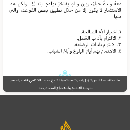
معهُ ولدهُ حياءً، وبينَ والدٍ يفتخرُ بولدهِ ابتداءً!.. ولكن هذا
الاستثمار لا يكون إلا من خلال تطبيق بعض القواعد، والتي
منها:
١. اختيار الأم الصالحة.
٢. الالتزام بآداب الحَمل.
٣. الالتزام بآدابَ الرضاعة.
٤. الاهتمام بهم أيام البلوغ وأيامَ الشباب.
ملاحظة: هذا النص تنزيل لصوت محاضرة الشيخ حبيب الكاظمي فقط، ولم يمر
بمرحلة التنقيح واستخراج المصادر بعد.