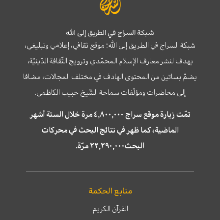
شبكة السراج في الطريق إلى الله
شبكة السراج في الطريق إلى الله؛ موقع ثقافي، إعلامي وتبليغي،
يهدف لنشر معارف الإسلام المحمّدي وترويج الثّقافة الدّينيّة،
يضمّ بساتين من المحتوى الهادف في مختلف المجالات، مضافا
إلى محاضرات ومؤلّفات سماحة الشّيخ حبيب الكاظمي.
تمّت زيارة موقع سراج ٤,٨٠٠,٠٠٠ مرة خلال الستة أشهر
الماضية، كما ظهر في نتائج البحث في محركات
البحث٢٢,٢٩٠,٠٠٠ مرّة.
منابع الحكمة
القرآن الكريم