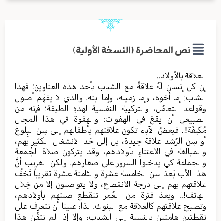
نص المحاضرة (النسخة الأولية)
العلاقة بالأولاد..
إن كل إنسان لَهُ علاقةٌ مع الشباب بأحد هذه العناوين؛ فهذا
الشاب: إما أخوه، وإما زميله، وإما ابنه. والذي لا يفهَم أصول
وقواعد التعامُل، والتركيبة النفسية لهذهِ الطبقة؛ فإنه من
الطبيعي أن يقعَ في الهفوات؛ والهفوة في هذا المجال
مُكلِفَة!.. فبعضُ الآباء تكون علاقتهم بأطفالهم إلى سِن البِلوغ
أو سِن الرُشد علاقة جيدة، بل إلى حَد الانشغال الكثير بهم،
والمبالغة في الاعتناءِ بأولادهم، وقد يتركون صلاة الجُمعة
والجماعة كي يدخلوا السرور على صغارهم. ولكن الغريب أنَّ
هذا الأب بَعدَ سن الخامسة عشرة والثامنة عشرة تقريباً تَخفُ
علاقتهم بهم إلى درجة الانقطاع، ولا يتواصلون إلا من خِلال
الهاتف!.. وبعدَ فترة من العُمر تنقطع صلتهم بأولادهم،
وتصبح علاقتهم كالعلاقة مع البنوك. لذا، علينا أن نتعرف على
نقطتين هامتين بالنسبة إلى الشباب، وإلا إذا لم نتقُن هذا