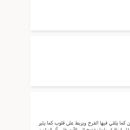
ن كما يلقي فيها الفرح ويربط على قلوب كما يثير
بية باقية وبابها مفتوح إلى الأبد. فليسأل المؤمن