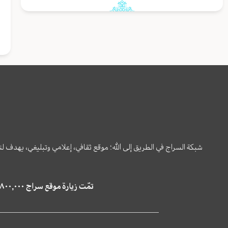
شبكة السراج في الطريق إلى الله؛ موقع ثقافي، إعلامي وتبليغي، يهدف ل
تمّت زيارة موقع سراج ٤,٨٠٠,٠٠٠ مرة خلال الستة أشهر الماضية، كما ظهر في نتائج البحث في محركات البحث٢٢,٢٩٠,٠٠٠ مرّة.