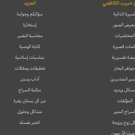
 حبيب الكاظمي
المزيد
لسيرة الذاتية
سؤالكم وجوابنا
عرض الصور
إستخارة
المحاضرات
محاسبة النفس
لمات قصيرة
كتابة الوصية
ضة تفسيرية
مناسبات إسلامية
جواهر البحار
تحقيقات ومقالات
ير المتدبرين
آداب وسنن
سائل وردود
مكتبة السراج
المؤلفات
من كل بستان زهرة
لسراج المنير
مشاكل وحلول
ل زوج وزوجة
اختبر نفسك
وصايا الأربعون