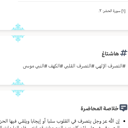
[١]
سورة الحشر: ٢.
هاشتاغ
#
التصرف الإلهي
#
التصرف القلبي
#
الكهف
#
النبي موسى
خلاصة المحاضرة
إن الله عز وجل يتصرف في القلوب سلبا أو إيجابا ويلقي فيها الحز
الرعب في غيرها، ولئن كان زمن المعجزات قد انتهى فإن الواردات القل