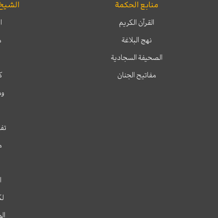
منابع الحكمة
الشيخ
القرآن الكريم
ا
نهج البلاغة
م
الصحيفة السجادية
مفاتيح الجنان
ك
وم
تفس
م
ا
لك
ال