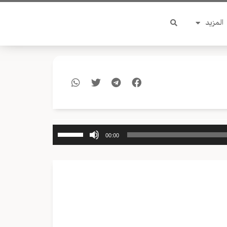
المزيد
استخدم
00:00
مفاتيح
الأسهم
أعلى/
أسفل
لزيادة
أو
خفض