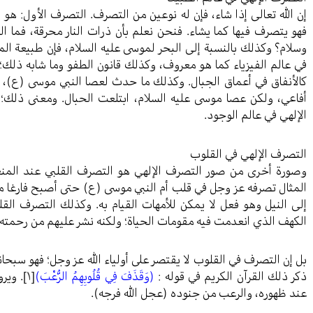
إن الله تعالى إذا شاء، فإن له نوعين من التصرف. التصرف الأول: هو ا
فهو يتصرف فيها كما يشاء. فنحن نعلم بأن ذرات النار محرقة، فما ال
وسلام؟ وكذلك بالنسبة إلى البحر لموسى عليه السلام، فإن طبيعة الما
في عالم الفيزياء كما هو معروف، وكذلك قانون الطفو وما شابه ذلك؛ 
كالأنفاق في أعماق الجبال. وكذلك ما حدث لعصا النبي موسى (ع)، ف
أفاعي، ولكن عصا موسى عليه السلام، ابتلعت الحبال. ومعنى ذلك؛
الإلهي في عالم الوجود.
التصرف الإلهي في القلوب
وصورة أخرى من صور التصرف الإلهي هو التصرف القلبي عند المنعطف
المثال تصرفه عز وجل في قلب أم النبي موسى (ع) حتى أصبح فارغا م
إلى النيل وهو فعل لا يمكن للأمهات القيام به. وكذلك التصرف الق
الكهف الذي انعدمت فيه مقومات الحياة؛ ولكنه نشر عليهم من رحمته ب
بل إن التصرف في القلوب لا يقتصر على أولياء الله عز وجل؛ فهو سبحان
ذكر ذلك القرآن الكريم في قوله :
(وَقَذَفَ فِي قُلُوبِهِمُ الرُّعْبَ)
[١]
. وير
عند ظهوره، والرعب من جنوده (عجل الله فرجه).