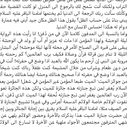
لتراب ولکنك أنت سُمح لك بالرجوع الی المنزل لو کانت القضیة حقیقی
کأنك سألت ربك الرجعة الی الدنیا ثم یختمها امامنا الباقر علیه السلام
بني بناءً علی حساب الظل؟ یقول هذا الظل مکان جید أبني فيه عمارة 
وام له هکذا احساس الانسان مع الدنیا.
اما بالنسبة الی المدفون کلامنا الآن في من دُفن! انا رأيت هذه الروا
یلة الوحشة ولهذا المؤمن اذا مات له عزیز أم أب أو ولد في الوحشة
بقی علی قبره الی الصباح الأمر في محله لأنها لیلة موحشه! أين الب
للیلة لا تنام بین قرائة قرآن وصلاة فکیف برب العالمین؟ کم رحمته ب
رویة عن النبي إن أرحم ما یکون الله بالعبد اذا وضع في حفرته! أنت ف
ن دون طعام وشراب من خلال المشیمة كنت طفلاً رباك کنت شیخاً کبی
العبد اذا وضع في حفرته اذاً صحیح هنالك وحشة ایضا هنالك رحمة ألهي
ن جوائز المیت؛ المیت طبعا المؤمن غیر المؤمن في شغل! المؤمن یعطی
لسلام یُغفر لمن تبع جنازته هذه جائزة للمیت ولکن هذه الجائزة تع
لآن رب العالمین یغفر لمن تبع جنازته تُحفة لهذا المیت الذي دُفن، ان
فوت الولائم خاصة الولائم الدسمة أعراس وفي غیره! تشییع الجنازة ل
ر الصیف مثلا، امامنا الباقر علیه السلام یفرق بین إجابة الجنائز وبین إ
ن حضرت جنازة المیت هذا یذکرك بالآخرة وحضور الولائم یلهي عن ذ
هي المترفون مجتمعون الأجواء ملهیة عن الآخرة لا تسارع الی الولائ