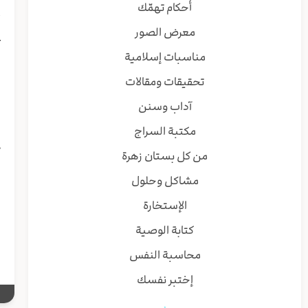
ا
أحكام تهمّك
أ
معرض الصور
ع
ا
مناسبات إسلامية
ر
تحقيقات ومقالات
ب
ا
آداب وسنن
ه
مكتبة السراج
ن
ی
من كل بستان زهرة
ا
مشاكل وحلول
الإستخارة
ا
س
كتابة الوصية
محاسبة النفس
إختبر نفسك