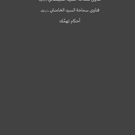
فتاوى سماحة السيد الخامنئي
دام ظله
أحكام تهمّك