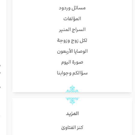
ا
مسائل وردود
و
المؤلفات
ی
د
السراج المنير
و
لكل زوج وزوجة
ل
ی
الوصايا الأربعون
ا
صورة اليوم
م
م
سؤالكم وجوابنا
ب
م
ا
ا
ن
المزيد
ح
إ
كنز الفتاوىٰ
ش