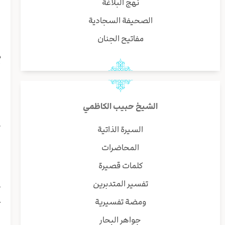
نهج البلاغة
ب
و
الصحيفة السجادية
ا
مفاتيح الجنان
م
أ
ی
ا
ف
الشيخ حبيب الكاظمي
ص
ت
السيرة الذاتية
ا
المحاضرات
ا
ل
كلمات قصيرة
ا
تفسير المتدبرين
ت
ع
ومضة تفسيرية
ی
جواهر البحار
ا