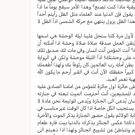
ة ماذا کنت تصنع؟ وهذا الأمر سیقع یوماً ما اذاً
 یقول فإن الدنیا عند العلماء مثل الظل رأيتم أحداً
هذا الظل یزول ینتهي مع حركة الشمس اذاً الظل لا
یة لأول مرة کلنا ستحل علینا لیلة الوحشة هي اسمها
 یُتقن العمل صدقة صلاة صلاة وحشة اذا أمكنه أن
شاره؟ أنت المؤمن أنت انسان وفي مات لك صدیق تلك
ك علی وحشتك! اذاً اللیلة موحشة ولكن في الروایة
ي بطن أمك رب العالمین کان رئوفاً بك ولهذا أطعمك
راً حفظك الآن أنت في القبر أرحم ما یکون الله
ة تغمر العبد.
 جائزة اول جائزة للمؤمن عن امامنا الصادق علیه
ود للمشیعین، أنت أحترمت المیت تبعته في جنازته
سان یُدعی الی الجنازة ویُدعی للولیمة نحن عادة لا
ا یستجیب الکل خاصة اذا کان الوقت غیر مناسب في
جابة الولائم یقول حضور الجنازة یذکر الموت والآخرة
لك! عکس الجنائز یذکرك بالدنیا بیت فاره طعام
م وتتباطئ عن تشییع الجنائز ولهذا اذا ذهبتم الی