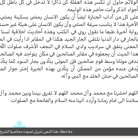
لولائم حاول أن تکسر هذه الغفلة کن ذاکراً لا تدخل في کل باطل کل
جواء الذکر وأنت حاضر هذه الولیمه.
لی کلٍ من آداب الجنازة ایضاً أن یکون الانسان یمشي بسکینة یمشي ب
لآخرة هذا لا یناسب سرعة المشي وأن یکون الانسان علی هیئة غیر حسنه
وایة أخيرة طبعا ما نقول روي في الکتب وهذه أحادیث اخلاقیة لسنا 
الجار في دار الدنیا نلتقي الجار الجید هکذا في المقابر اذا رأيت في الم
لمعنی یتفق في سرادیب وادي السلام في النجف الأشرف صلوات الله ع
ذا المیت أن یجعلوه في مقابر الصالحین في مکان یتواجد فيه الصالحون 
دفن موتانا وسط قوم صالحین فإن الموتی یتأذون بجار السوء کما یتأذ
ُدفن عنده مؤمن من الممکن أن يتأذی بهذه الجیرة إختر جوار الصال
لصالحین في جنان الخلد مع النبي وآله.
للهم احشرنا مع محمد وآل محمد اللهم لا تفرق بیننا وبین محمد وآل 
لامنا الی امام زماننا وأردد الینا منه السلام والفاتحة مع الصلوات.
ملاحظة: هذا النص تنزيل لصوت محاضرة الشيخ حب