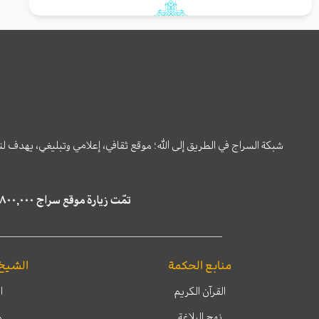
شبكة السراج في الطريق إلى الله؛ موقع ثقافي، إعلامي وتبليغي، يهدف ل
تمّت زيارة موقع سراج ٤,٨٠٠,٠٠٠ مرة خلال الستة أشهر الماضية، كما ظهر في نتائج البحث في محركات البحث٢٢,٢٩٠,٠٠٠ مرّة.
منابع الحكمة
الشيخ
القرآن الكريم
ا
نهج البلاغة
م