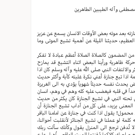
مستوى
الصوت.
مصطفی وآله الطیبین الطاهرین
ته بعد موته بعض الأوقات الانسان یسمع عن عزیز
لعظیم، حدیثنا اللیلة عن أهمية تشیع الموتی وما
 من المضمون کالصلاة الصلاة أعظم عبادة لا تفکر
کة ظاهریة ورأينا البعض اثناء التشیع قد یمازح
الالتفات النبي صلی الله علیه وآله وسلم کان اذا
ة اذا تبع جنازة أعني نكرة غلبته کآبة وأکثر حدیث
یحدث نفسه حدیثاً شهویاً یؤدي به الی الغریزة
حداً في قلبه فیغضب علیه کله وهم في وهم، انسان
تحته النبي في تشیع الجنازة کان یکثر من حدیث
المعنی یزید، علی کلٍ من آداب تشیع الجنازة أن
 محمول! یقول اذا کنت في جنازة عن امامنا الباقر
کلمة لو عملنا في تشیع الجنائز لأنقلبت أحوالنا،
لا تُدفن ترجع الی المنزل یقول وکأنك سألت ربك
صاحبك کلاکما دُفنتما المیت الواقعي اُهیل علیه