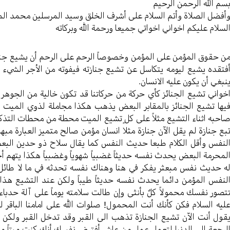
سم الله الرحمن الرحیم
أفضل الصلاة وأتم السلام علی أشرف الخلق وسید المرسلین محمد ال
لسلام علیکم اخواني اخواتي جمیعا ورحمة الله وبرکاته
ن حقوق المؤمن علی المؤمن وخصوصاً الرحم علی الرحم أن یشیع جناز
فتقده یشیع لیومه یتکاسل عن تشیع جنازته فیفوته من الأجر الشيء ا
نبغي أن یکون علیه الانسان.
خواني تشیع الجنائز کأي حرکة من حرکاتنا قد تکون خالیة من الجوهر
یها تشیع الجنائز بالمقابر البعض یذهب هکذا مجاملة لذوي المیت حر
احبه اثناء التشیع مثلاً علی کلٍ تشیع المیت محطة من محطات التذکر و
بع جنازة لم یقل الآن جنازة مثلا انسان مؤمن صالح متمیز العبارة مبهم
لنفس وأقل الکلام طبعا حدیث النفس کما یقال سلاح ذو حدین البعض 
لمحرمة البعض یحدث نفسه حدیثاً غضبیاً شهویاً وغضبیاً هکذا یتهم أ
ه حدیث نفس مبعثر یفکر في هنا وهناك نفسه تحدثه في ما لا طائل 
لنفس المؤمن دائما یحدث نفسه حدیثاً طیباً ولکن عند التشیع هذا 
تصور نفسك محمولاً کلٌ بأنثی وإن طالت سلامته یوماً علی آلة حدباء
لیه السلام فکن کأنك أنت المحمول! صلوات الله علی امامنا الباقر له 
قول أنت الآن تشیع الجنازة تذهب الی القبر وقد تدخل القبر ولکن 
لرجعة الی الدنیا لتعمل عمل من عاش أفترض نفسك أنك كنت میتاً مع 