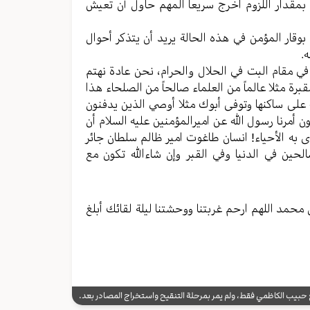
 بمقدار اللزوم اخرج سریعا المهم حاول أن تعیش
وقار المؤمن في هذه الحالة یرید أن یتذکر أحوال
.
في مقام البت في الحلال والحرام، نحن عادة نهتم
قبرة مثلا عالماً من العلماء صالحاً من الصلحاء هذا
لی ساکنها وتوفی أبوك مثلا أوصي الذین یدفنون
أمرنا رسول الله عن امیرالمؤمنین علیه السلام أن
ی به الأحیاء! انسان طاغوت امیر ظالم سلطان جائر
حین في الدنیا وفي القبر وإن شاءالله تکون مع
محمد اللهم ارحم غربتنا ووحشتنا لیلة لقائك أبلغ
يب الكاظمي فقط، ولم يمر بمرحلة التنقيح واستخراج المصادر بعد.