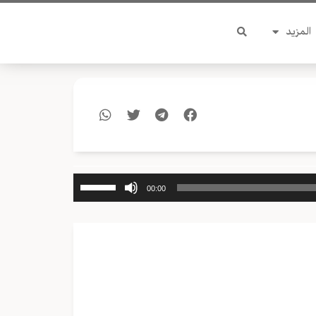
المزيد
استخدم
00:00
مفاتيح
الأسهم
أعلى/
أسفل
لزيادة
أو
خفض