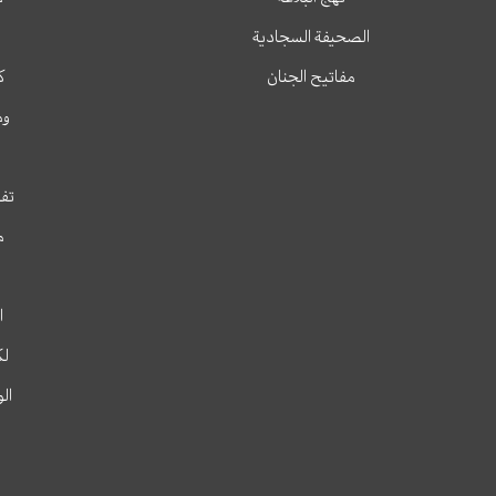
الصحيفة السجادية
مفاتيح الجنان
ك
وم
تفس
م
ا
لك
ال