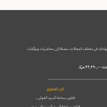
وى الهادف في مختلف المجالات، مضافا إلى محاضرات ومؤلّفات
كنز الفتاوىٰ
فتاوى سماحة السيد الخوئي
ره
فتاوى سماحة السيد السيستاني
دام ظله