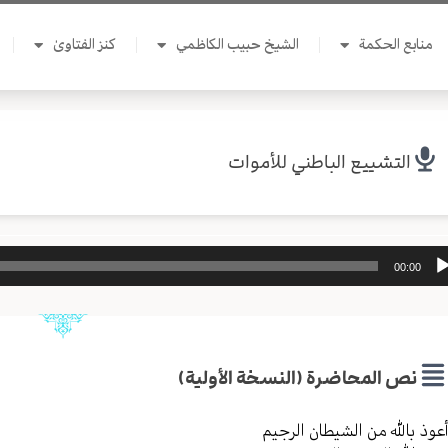
منابع الحكمة
الشيخ حبيب الكاظمي
كنز الفتاوىٰ
التشييع الباطني للأموات
ل
00:00
وت
نص المحاضرة (النسخة الأولية)
عوذ بالله من الشیطان الرجیم