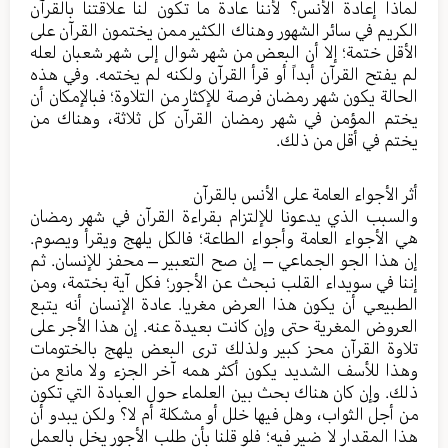
لماذا إعادة الأنس؟ لأننا عادة ما تكون لنا علاقتنا بالقرآن
الكريم في سائر الشهور وهناك الكثير ممن يختمون القرآن على
الأقل ختمة؛ إلا أن البعض من شهر شوال إلى شهر شعبان لعله
لم يفتح القرآن أبداً أو قرأ القرآن ولكنه لم يختمه. وفي هذه
الحالة يكون شهر رمضان فرصة للإكثار من التلاوة؛ فبالإمكان أن
يختم المؤمن في شهر رمضان القرآن كل ثلاثة، وهناك من
يختم في أقل من ذلك.
أثر الأجواء العامة على الأنس بالقرآن
والسبب الذي يدعونا للإلتزام بقراءة القرآن في شهر رمضان
هي الأجواء العامة وأجواء الطاعة؛ فالكل يلهج ويقرأ ويصوم.
إن هذا الجو الجماعي – إن صح التعبير – محفز للإنسان. ثم
إننا في سويداء القلب نبحث عن الأجور؛ فكل آية بختمة، ومن
الطبيعي أن يكون هذا العرض مغريا. عادة الإنسان أنه يتبع
العروض المغرية حتى وإن كانت بعيدة عنه. إن هذا الأجر على
تلاوة القرآن محز كبير ولذلك ترى البعض يلهج بالختومات
وهذا للأسف الشديد يكون أكثر همه آخر الجزء ولا مانع من
ذلك. وإن كان هناك بحث بين العلماء حول العبادة التي تكون
من أجل الثواب، وهل فيها خلل أو مشكلة أم لا؟ ولكن يبدو أن
هذا المقدار لا ضير فيه؛ فلو قلنا بأن طلب الأجور يخل بالعمل