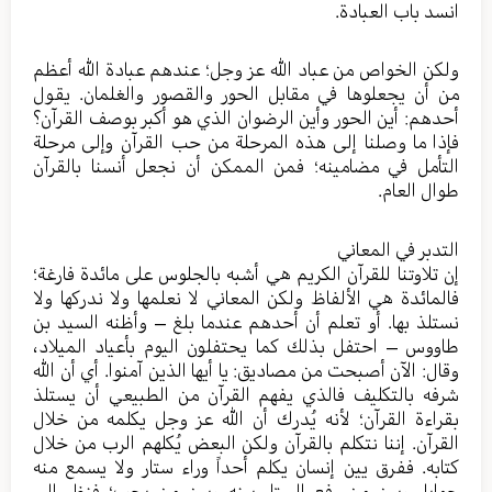
انسد باب العبادة.
ولكن الخواص من عباد الله عز وجل؛ عندهم عبادة الله أعظم
من أن يجعلوها في مقابل الحور والقصور والغلمان. يقول
أحدهم: أين الحور وأين الرضوان الذي هو أكبر بوصف القرآن؟
فإذا ما وصلنا إلى هذه المرحلة من حب القرآن وإلى مرحلة
التأمل في مضامينه؛ فمن الممكن أن نجعل أنسنا بالقرآن
طوال العام.
التدبر في المعاني
إن تلاوتنا للقرآن الكريم هي أشبه بالجلوس على مائدة فارغة؛
فالمائدة هي الألفاظ ولكن المعاني لا نعلمها ولا ندركها ولا
نستلذ بها. أو تعلم أن أحدهم عندما بلغ – وأظنه السيد بن
طاووس – احتفل بذلك كما يحتفلون اليوم بأعياد الميلاد،
وقال: الآن أصبحت من مصاديق: يا أيها الذين آمنوا. أي أن الله
شرفه بالتكليف فالذي يفهم القرآن من الطبيعي أن يستلذ
بقراءة القرآن؛ لأنه يُدرك أن الله عز وجل يكلمه من خلال
القرآن. إننا نتكلم بالقرآن ولكن البعض يُكلهم الرب من خلال
كتابه. ففرق يين إنسان يكلم أحداً وراء ستار ولا يسمع منه
جوابا، وبين من رفع الستار بينه وبين من يحب؛ فنظر إلى