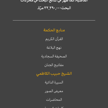
الماضية، كما ظهر في نتائج البحث في محركات
البحث٢٢,٢٩٠,٠٠٠ مرّة.
منابع الحكمة
القرآن الكريم
نهج البلاغة
الصحيفة السجادية
مفاتيح الجنان
الشيخ حبيب الكاظمي
السيرة الذاتية
معرض الصور
المحاضرات