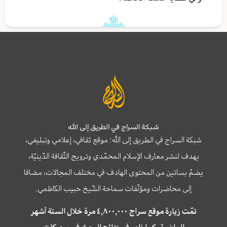
شبكة السراج في الطريق إلى الله
شبكة السراج في الطريق إلى الله؛ موقع ثقافي، إعلامي وتبليغي،
يهدف لنشر معارف الإسلام المحمّدي وترويج الثّقافة الدّينيّة،
يضمّ بساتين من المحتوى الهادف في مختلف المجالات، مضافا
إلى محاضرات ومؤلّفات سماحة الشّيخ حبيب الكاظمي.
تمّت زيارة موقع سراج ٤,٨٠٠,٠٠٠ مرة خلال الستة أشهر