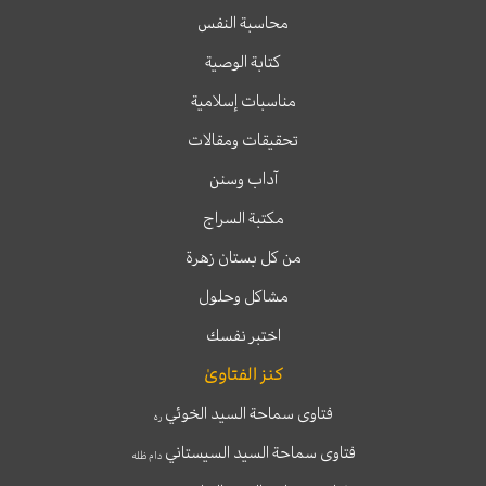
محاسبة النفس
كتابة الوصية
مناسبات إسلامية
تحقيقات ومقالات
آداب وسنن
مكتبة السراج
من كل بستان زهرة
مشاكل وحلول
اختبر نفسك
كنز الفتاوىٰ
فتاوى سماحة السيد الخوئي
ره
فتاوى سماحة السيد السيستاني
دام ظله