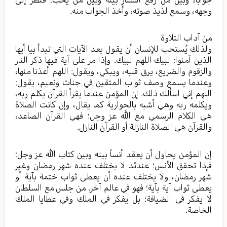
وجهه، وسمع لذيذ صوته، وأخذ الجواب منه.
من آداب التلاوة
ولذلك يُستحب للإنسان أن يقول بعد الآيات التي تبدأ بيا أيها
الذين آمنوا: لبيك اللهم لبيك. وإذا مر على آية فيها ذكر النار
والزقوم والضريع، يرق قلبه، ويبكي، ويقول: اللهم أعذنا منها،
وعندما يسمع وصف ثواب المتقين في جنات ونعيم، يقول:
اللهم إني اسألك ذلك. إن المؤمن عندما يقرأ القرآن يكلم ربه،
ويكلمه ربه وهي أشبه بالحوارية كما يقال، وإن كانت الصلاة
هي الكلام الرسمي مع الله عز وجل؛ فهي القرآن الصاعد،
والقرآن هي الصلاة النازلة أو القرآن النازل.
إن المؤمن يحاول أن يعقد أنساً بينه وبين كتاب الله عز وجل؛
فإذا تحقق الأنس؛ عندئذ لا يختلف عنده شهر رمضان وغير
شهر رمضان، ولا يختلف عنده أن يعطى ثواب ختمة بآية أو
يعطى ثواب آية بآية؛ فهو في عالم آخر. من جلس مع السلطان
لا يفكر في الضيافة؛ بل يفكر في الملك وفي عطايا الملك
الخاصة.