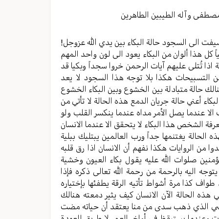
مستوى
الصوت.
مصطفی وآله الطیبین الطاهرین
یفت الی السجود حالة البکاء بین یدي الله عزوجل!
قیاً کل هذا ألوان من البکاء یعود الی لون واحد المهم
 اذا تُتلی علیهم آیات الرحمن خروا سجداً وبکیا قد
ن التسبیحات هکذا بلا توجه هذا السجود لا یعد
نالك حالة متبادلة بین الخشوع وبین البکاء الخشوع
بکاء أعني حالة جریان الدمع هذه الحالة لا تأتي من
الا عندما یصل الأمر مداه عندما ینکسر القلب ولو
فة الشخص هذا البکاء لا یتحقق الا عندما الانسان
ه الحالة یغتنمها جداً ورب العالمین یبتلیك ببلیة
 من الروایات هکذا نفهم أن الانسان اذا رق قلبه
مؤمنین صلوات الله علیه یقول بکاء العیون وخشیة
توجه الیه بالرحمة من رحمة الله تعالی ذکره فإذا
اف کذا مرة أشواط تأتیه الرقة یطفئها بإختیاره
 هذه الحالة الآن الانسان کیف یثیر دمعته هنالك
ماضي الذي ذهب سدی من منا یعتقد أن حیاته مضت
ت وعندما یستیقظ في أواخر العمر لا طریق للعودة