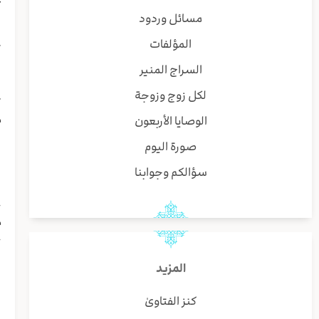
و
مسائل وردود
ا
المؤلفات
ک
ب
السراج المنير
ا
لكل زوج وزوجة
ت
م
الوصايا الأربعون
ا
صورة اليوم
ا
ل
سؤالكم وجوابنا
ا
خ
م
خ
ا
المزيد
ا
ا
كنز الفتاوىٰ
ا