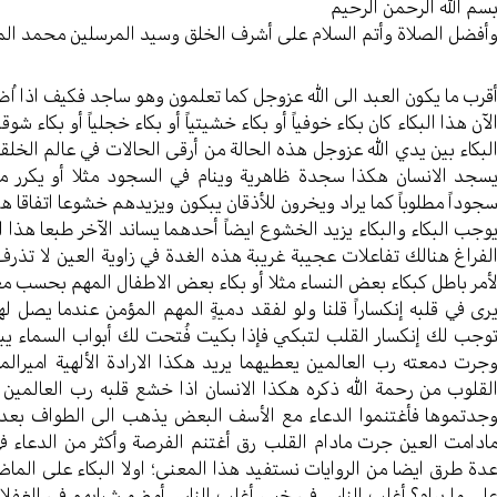
سم الله الرحمن الرحیم
أفضل الصلاة وأتم السلام علی أشرف الخلق وسید المرسلین محمد ال
قرب ما یکون العبد الی الله عزوجل کما تعلمون وهو ساجد فکیف اذا اُض
لآن هذا البکاء کان بکاء خوفیاً أو بکاء خشیتياً أو بکاء خجلیاً أو بکاء شو
لبکاء بین یدي الله عزوجل هذه الحالة من أرقی الحالات في عالم الخلقة
سجد الانسان هکذا سجدة ظاهرية وینام في السجود مثلا أو یکرر م
جوداً مطلوباً کما یراد ویخرون للأذقان یبکون ویزیدهم خشوعا اتفاقا ه
وجب البکاء والبکاء یزید الخشوع ایضاً أحدهما یساند الآخر طبعا هذا ال
لفراغ هنالك تفاعلات عجیبة غریبة هذه الغدة في زاویة العین لا تذرف 
أمر باطل کبکاء بعض النساء مثلا أو بکاء بعض الاطفال المهم بحسب معر
ری في قلبه إنکساراً قلنا ولو لفقد دمیةٍ المهم المؤمن عندما یصل لهذ
وجب لك إنکسار القلب لتبکي فإذا بکیت فُتحت لك أبواب السماء یبدوا
جرت دمعته رب العالمین یعطیهما یرید هکذا الارادة الألهیة امیرال
لقلوب من رحمة الله ذکره هکذا الانسان اذا خشع قلبه رب العالمین ی
جدتموها فأغتنموا الدعاء مع الأسف البعض یذهب الی الطواف بعد طو
ادامت العین جرت مادام القلب رق أغتنم الفرصة وأکثر من الدعاء في
دة طرق ایضا من الروایات نستفید هذا المعنی؛ اولا البکاء علی ال
لی ما یرام؟ أغلب الناس في خسر أغلب الناس أمضو شبابهم في الغفلا