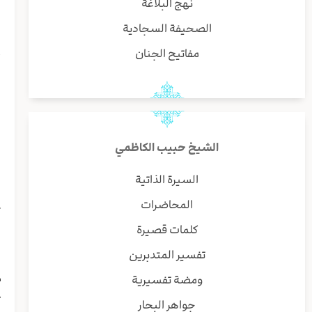
نهج البلاغة
ب
و
الصحيفة السجادية
مفاتيح الجنان
أ
ا
ا
ی
س
ی
الشيخ حبيب الكاظمي
ا
ل
السيرة الذاتية
ی
المحاضرات
ت
و
كلمات قصيرة
ا
تفسير المتدبرين
و
م
ومضة تفسيرية
ع
جواهر البحار
ع