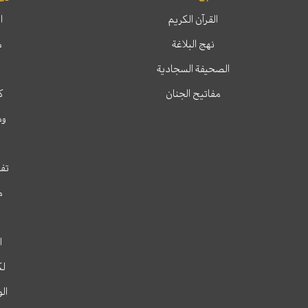
القرآن الكريم
ا
نهج البلاغة
م
الصحيفة السجادية
مفاتيح الجنان
ك
وم
تفس
م
ا
لك
ال