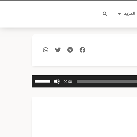
المزيد
استخدم
00:00
مفاتيح
الأسهم
أعلى/
أسفل
لزيادة
أو
خفض