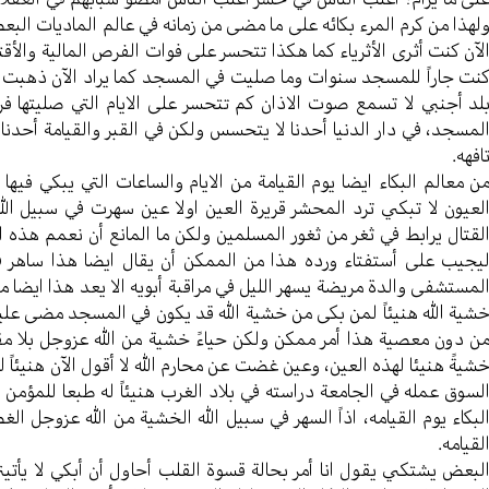
لهذا من کرم المرء بکائه علی ما مضی من زمانه في عالم المادیات البعض
لآن کنت أثری الأثریاء کما هکذا تتحسر علی فوات الفرص المالیة والأق
نت جاراً للمسجد سنوات وما صلیت في المسجد کما یراد الآن ذهبت
لد أجنبي لا تسمع صوت الاذان کم تتحسر علی الایام التي صلیتها ف
لمسجد، في دار الدنیا أحدنا لا یتحسس ولکن في القبر والقیامة أحدن
افهه.
ن معالم البكاء ایضا یوم القیامة من الایام والساعات التي يبكي في
لعیون لا تبکي ترد المحشر قریرة العین اولا عین سهرت في سبیل ال
لقتال یرابط في ثغر من ثغور المسلمین ولکن ما المانع أن نعمم هذه الح
یجیب علی أستفتاء ورده هذا من الممکن أن یقال ایضا هذا ساهر ف
لمستشفی والدة مریضة یسهر اللیل في مراقبة أبویه الا یعد هذا ایضا 
شیة الله هنیئاً لمن بکی من خشیة الله قد یکون في المسجد مضی علیه
ن دون معصیة هذا أمر ممکن ولکن حیاءً خشیة من الله عزوجل بلا 
شیةً هنیئا لهذه العین، وعین غضت عن محارم الله لا أقول الآن هنیئاً
لسوق عمله في الجامعة دراسته في بلاد الغرب هنیئاً له طبعا للمؤمن
لبکاء یوم القیامه، اذاً السهر في سبیل الله الخشیة من الله عزوجل 
لقیامه.
لبعض یشتکي یقول انا أمر بحالة قسوة القلب أحاول أن أبكي لا يأتين