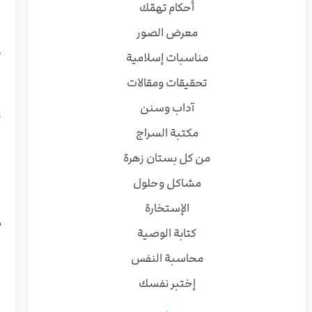
ا
أحكام تهمّك
ا
معرض الصور
ا
ت
مناسبات إسلامية
ن
تحقيقات ومقالات
و
ا
آداب وسنن
ک
مكتبة السراج
ا
ا
من كل بستان زهرة
ا
مشاكل وحلول
د
ی
الإستخارة
م
كتابة الوصية
ف
محاسبة النفس
إ
إختبر نفسك
و