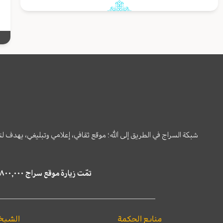
شبكة السراج في الطريق إلى الله؛ موقع ثقافي، إعلامي وتبليغي، يهدف ل
تمّت زيارة موقع سراج ٤,٨٠٠,٠٠٠ مرة خلال الستة أشهر الماضية، كما ظهر في نتائج البحث في محركات البحث٢٢,٢٩٠,٠٠٠ مرّة.
منابع الحكمة
الشيخ