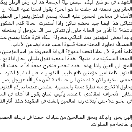
لشهداء في مواضع البکاء البعض لیلة الجمعة هنا في أرض الوطن یبکي
لحائر یری دمعته قد جفت ما هو الحل؟ یقول امامنا علیه السلام إن 
لأسف في مجالس الحسین علیه السلام یسمع المقتل ینظر الی الخطی
تباکی هذا ایضا جید تخشع تباکئ واذا أستمرت الحالة قدم الشکوی
اشفه؟ اذاً تأذی من الحالة حاول أن تتباکی سل الله عزوجل أن یمنحك
لهذا بعض المؤمنین بعد التباکي محاولة البکاء فترة هکذا یمسح عینیه 
لحمدلله تجاوزنا المحنة محنة قسوة القلب هذه ایضا من الآداب.
لمة أخیرة الآن لماذا تجف الدموع؟ الروایة المعروفة عن امیرالمؤمنین
لدمعة المسکینة ماذا ذنبها؟ الغدة الدمعية تقول بلسان الحال انا تابع
لمخ الی العین واذا بهذه الغدة تنعصر فتخرج دمعةٌ اذاً ما جفت الو
لذنوب کلمة امیرالمؤمنین کلام طبیب النفوس ما قال للذنب! لکثرة ا
معتي سخیة ولکن لا تطمئن الی حالتك لا تأمن مکر الله عزوجل یصل ال
حاول لا تخرج منه قطرة دمعة والمصیبة العظمی عندما تتارکم الذنو
قابل الأنحراف العقائدي انا عندما یأتيني انسان یقول انا أشك في ال
ي الخلوات؟ حتی أبتلاك رب العالمین بالشك في العقیدة هکذا آثار الذن
لهي بحق اولیائك وبحق الصالحین من عبادك اجعلنا في درعك الحصینة أبل
الفاتحة مع الصلوات.