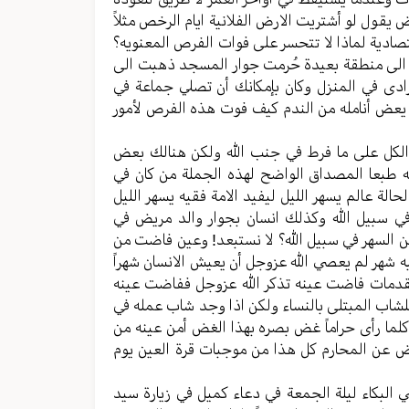
 یقول لو أشتریت الارض الفلانیة ایام الرخص مثلاً
تصادیة لماذا لا تتحسر علی فوات الفرص المعنويه؟
 الی منطقة بعیدة حُرمت جوار المسجد ذهبت الی
رادی في المنزل وکان بإمکانك أن تصلي جماعة في
ا یعض أنامله من الندم کیف فوت هذه الفرص لأمور
ها الکل علی ما فرط في جنب الله ولکن هنالك بعض
له طبعا المصداق الواضح لهذه الجملة من کان في
الة عالم یسهر اللیل لیفید الامة فقیه یسهر اللیل
ي سبیل الله وکذلك انسان بجوار والد مریض في
من السهر في سبیل الله؟ لا نستبعد! وعین فاضت من
 شهر لم یعصي الله عزوجل أن یعیش الانسان شهراً
مقدمات فاضت عینه تذکر الله عزوجل ففاضت عینه
 للشاب المبتلی بالنساء ولکن اذا وجد شاب عمله في
 کلما رأى حراماً غض بصره بهذا الغض أمن عینه من
الغض عن المحارم کل هذا من موجبات قرة العین یوم
ي البکاء لیلة الجمعة في دعاء کمیل في زیارة سید