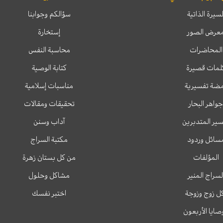
لسيرة الذاتية
سؤالكم وجوابنا
عرض الصور
إستخارة
المحاضرات
محاسبة النفس
لمات قصيرة
كتابة الوصية
ضة تفسيرية
مناسبات إسلامية
جواهر البحار
تحقيقات ومقالات
ير المتدبرين
آداب وسنن
سائل وردود
مكتبة السراج
المؤلفات
من كل بستان زهرة
لسراج المنير
مشاكل وحلول
ل زوج وزوجة
اختبر نفسك
وصايا الأربعون