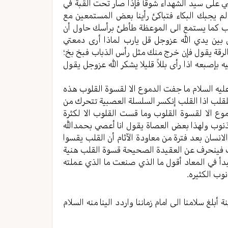
 علی سید الشهداء شوقاً فإذا صار تحت القبة في
لم یجبك البکاء فتباکئ رأینا بعض المستمعین مع
ب کما یستمع الی الموعظة طأطئ برأسك حاول أن
 بین یدي الله عزوجل قل یارب لماذا أری دمعتي
 الرقة یقول فإن خرج منك مثل رأس الذباب فبخ بخ؛
بإصبعه اذا رأى بللاً قلیلا یشکر الله عزوجل یقول
 علیه السلام ما جفت الدموع الا لقسوة القلوب هذه
 للقلب اذا القلب إنکسر السلسلة العصبیة تتحرك من
موع الا لقسوة القلوب وما قست القلوب الا لکثرة
لذنوب ولهذا بعض العصاة یقول انا أعصي بحمدالله
انسان بعد فترة من معاودة الآثام أن القلب یقسوا
ب فینحرف عن العقیدة الصحیحة قسوة القلب هنیة
مبدأ في المعاد أقول ما الذي صنعت ما الذي عملته
وب الکثیره.
غ سلامنا الی امام زماننا واردد الینا منه السلام