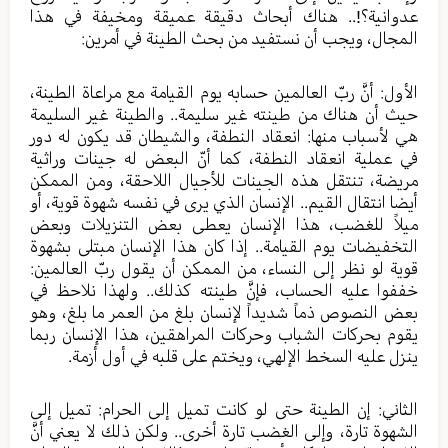
عدوانية؟!.. هناك أبحاث دقيقة عميقة ومخيفة في هذا
المجال، ويجب أن نستفيد من بحث الطينة في أمرين:
الأول: أنَّ ربّ العالمين حسابه يوم القيامة مع مراعاة الطينة،
حيث أن هناك من طينته غير سليمة.. والطينة غير السليمة
هي لأسباب منها: انعقاد النطفة، والشيطان قد يكون له دور
في عملية انعقاد النطفة، كما أنّ البعض له جينات وراثية
مريضة، تنتقل هذه الجينات للأجيال اللاحقة، ومن الممكن
أيضا انتقال القيم.. الإنسان الذي يرى في نفسه شهوة قوية، أو
ميلاً للغضب، هذا الإنسان يعطى بعض التنزيلات وبعض
التخفيضات يوم القيامة.. إذا كان هذا الإنسان مبتلى بشهوة
قوية لو نظر إلى النساء، من الممكن أن يقول ربّ العالمين:
خففوا عليه الحساب، فإنَّ طينته كذلك.. ولهذا نلاحظ في
بعض النصوص ذماً شديداً لإنسان بلغ من العمر ما بلغ، وهو
يقوم بحركات الشباب وحركات المراهقين، هذا الإنسان ربما
ينزل عليه السخط الإلهي، ويختم على قلبه في أول أزمة.
الثاني: إن الطينة حتى لو كانت تميل إلى الحرام: تميل إلى
الشهوة تارة، وإلى الغضب تارة أخرى.. ولكن ذلك لا يعني أنَّ