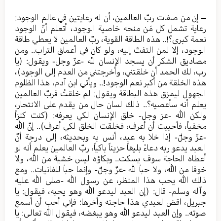
– إن من صفات ربّ العالمين، أن له رعايتين في عالم الوجود:
رعاية تشمل كل مَن منحه خاصية الوجود، أتعلم أنّ الوجود
نعمة كبرى؟!.. هذه الطاقة القوية، ربّ العالمين لا يعطي طاقة
الوجود، إلا لمن التفتَ إليه، ولو كان في أعماق التراب.. ومن
مصاديق الشكر أن يسجد الإنسان لله -عزّ وجل- ويقول: (يا
رب، لك الحمد أن خلقتني، وأخرجتني من العدم إلى الوجود)،
هذه الخلقة من أكبر نعم الوجود!.. ويأتي ابن آدم، هذا الظلوم
الجهول ليمزق هذه البطاقة ويقول: لم خلقتُ فربّ العالمين
يعلم أنه سأعصيه؟.. ذلك لسان حال من يقدم على الانتحار،
ولكن الله -عز وجل- خلق الإنسان لكي يعرفه: (كنت كنزاً
مخفياً، فأحببت أن أعرف، فخلقت الخلق لكي أعرف).. إنّ الله
-عزّ وجلّ- إذا خلا به عبد، أنس به وبحديثه، إلى درجة أنّ
العبد يدعو ربه دعاءً بليغاً حزيناً باكياً، ربّ العالمين يعلم أنه لو
أعطاه الحاجة سوف يسكت.. وبكاؤه ليس خشية من الله، ولا
خوفا من الله، ولا حباً لله -عزّ وجلّ- وإنما حباً للفانيات.. ومع
ذلك الله يحب هذا المنظر، عن رسول الله -صلى الله عليه
وآله وسلم- قال: (إن العبد ليدعو الله وهو يحبه، فيقول: يا
جبريل، اقض لعبدي هذا حاجته وأخرها؛ فإني أحب أن أسمع
صوته.. وإن العبد ليدعو الله وهو يبغضه، فيقول الله تعالى: يا