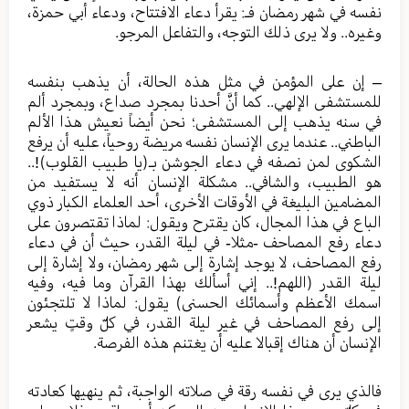
نفسه في شهر رمضان فـ: يقرأ دعاء الافتتاح، ودعاء أبي حمزة،
وغيره.. ولا يرى ذلك التوجه، والتفاعل المرجو.
– إن على المؤمن في مثل هذه الحالة، أن يذهب بنفسه
للمستشفى الإلهي.. كما أنَّ أحدنا بمجرد صداع، وبمجرد ألم
في سنه يذهب إلى المستشفى؛ نحن أيضاً نعيش هذا الألم
الباطني.. عندما يرى الإنسان نفسه مريضة روحياً، عليه أن يرفع
الشكوى لمن نصفه في دعاء الجوشن بـ(يا طبيب القلوب)!..
هو الطبيب، والشافي.. مشكلة الإنسان أنه لا يستفيد من
المضامين البليغة في الأوقات الأخرى، أحد العلماء الكبار ذوي
الباع في هذا المجال، كان يقترح ويقول: لماذا تقتصرون على
دعاء رفع المصاحف -مثلا- في ليلة القدر، حيث أن في دعاء
رفع المصاحف، لا يوجد إشارة إلى شهر رمضان، ولا إشارة إلى
ليلة القدر (اللهم!.. إني أسألك بهذا القرآن وما فيه، وفيه
اسمك الأعظم وأسمائك الحسنى) يقول: لماذا لا تلتجئون
إلى رفع المصاحف في غير ليلة القدر، في كلّ وقتٍ يشعر
الإنسان أن هناك إقبالا عليه أن يغتنم هذه الفرصة.
فالذي يرى في نفسه رقة في صلاته الواجبة، ثم ينهيها كعادته