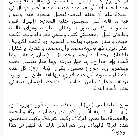
في كلّ يوم، هذا الإنسان من الممكن أن يعاقب، فلا يعطى
هذه الحالة أبداً أو بعد مدة طويلة.. مادام أحس بإقبال في
الصلاة، عليه أن يغتنم الفرصة فيطيل السجود -مثلا- ويقول
فيه ما قاله أمير المؤمنين -عليه السلام-: (إلهي!.. قلبي
محجوب، ونفسي معيوب، وعقلي مغلوب، وهواي غالب،
وطاعتي قليل، ومعصيتي كثير، ولساني مقر بالذنوب.. فكيف
حيلتي يا ستار العيوب، ويا علام الغيوب، ويا كاشف الكروب!..
اغفر ذنوبي كلها بحرمة محمد وآل محمد، يا غفار!.. يا غفار!..
يا غفار!.. برحمتك يا أرحم الراحمين).. والإنسان: إما عقل، وإما
قلب، وإما جوارح.. إما جهاز يدرك، وإما جهاز يتفاعل: يحب
ويبغض، وإما جوارح تسعى.. يقول الإمام (ع): كل هذه
الأعضاء معطوبة، كل هذه الأجزاء فيها آفة.. فإذن، إن الوجود
برمته فيه خلل؛ لذا من المناسب أن يتفحص الإنسان نفسه في
هذه الأبعاد الثلاثة.
– إن خطبة النبي (ص) ليست فقط مناسبة لأول شهر رمضان،
(أيها الناس!.. إنه أقبل إليكم شهر رمضان بالبركة والرحمة
والمغفرة)، ما معنى البركة؟.. وكيف نتبرك؟.. وكيف نستجدي
هذه البركة الإلهية؟.. ومن هم الذين بارك الله فيهم في هذا
الوجود؟..