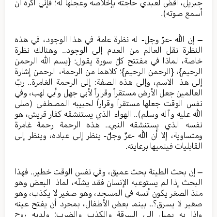
جبريل، اقض لعبدي حاجته بإخلاصه وعجلها له؛ فإني أكره أن
أسمع صوته).
– إن الله -عزّ وجل- له نظرة عامة في هذا الوجود، في هذه
النظرة نقل العالم من العدم إلى الوجود.. وهنالك نظرة
خاصة، لماذا في مفتتح كلّ سورة يقول: {بسم الله الرحمن
الرحيم}، {الرحمن الرحيم}؛ كلاهما من الرحمة، الرحمن إشارة
إلى هذا الاسم، وإلى هذه الصفة: إلى الرحمة الغامرة.. ربّ
العالمين جعل الأرض مستقراً وقراراً لأبي جهل وأبي لهب، وفي
نفس الوقت جعلها مستقراً وقراراً لحبيبه المصطفى (صلى
الله عليه وآله وسلم).. الهواء الذي يستنشقه كفار قريش، هو
نفسه الذي يستنشقه النبي.. هذه الرحمة رحمة غامرة
ومتساوية، إلا أن الله -عزّ وجلّ- ينظر إلى عباده، وينظر إلى
القابليات فينميها برعايته.
– إن بحث الطينة بحث عميق، وفي نفس الوقت خطير.. فهذا
البحث إذا لم يستوعبه الإنسان فقد يشلّه، لماذا البعض وهو
منذ الصغر يكون أنسه في المسجد، وهو صغير لا يكذب، وهو
صغير لا يسرق؟.. بينما بعض الأطفال، بمجرد أن يفتح عينه
وإذا به يميل إلى السرقة والكذب والضرب؛ ولديه روح