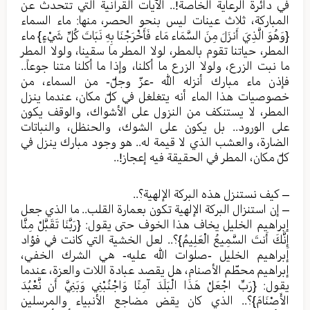
في دائرة الرعاية الخاصة!.. الآيات القرآنية التي تتحدث عن
المباركة، ثلاث عينات ليس بنحو الحصر، منها: ماء السماء
{وَهُوَ الَّذِيَ أَنزَلَ مِنَ السَّمَاء مَاء فَأَخْرَجْنَا بِهِ نَبَاتَ كُلِّ شَيْءٍ} ماء
المطر، حياتنا تقوم بالمطر، لولا المطر ما سقينا، ولولا المطر
ما نبت الزرع، ولولا الزرع ما أكلنا، وإذا ما أكلنا متنا جوعاً..
فإذن ماء مبارك أنزله الله -عزّ وجلّ- من السماء، من
خصوصيات هذا الماء أنه يتغلغل في كلّ مكان، عندما ينزل
المطر، لا يستنكف من النزول على الأشواك، والوقف يكون
على الورود.. بل يكون على الشوك، والحنظل، والنباتات
الضارة، والعشب الذي لا قيمة له.. هو وجود مبارك ينزل في
كلّ مكان، المطر في الحقيقة فيه إعجاز!..
– كيف نستنزل هذه البركة الإلهية؟..
– إن استنزال البركة الإلهية تكون بعمارة القلب.. ما الذي جعل
إبراهيم الخليل يخاف هذا الخوف حتى يقول: {رَبَّنَا تَقَبَّلْ مِنَّا
إِنَّكَ أَنتَ السَّمِيعُ الْعَلِيمُ}؟.. لعل الخشية التي كانت في فؤاد
إبراهيم الخليل -صلوات الله عليه- هي الشرك الخفي،
إبراهيم محطّم الأصنام، هل يقصد عبادة اللات والعزة، عندما
يقول: {رَبِّ اجْعَلْ هَذَا الْبَلَدَ آمِنًا وَاجْنُبْنِي وَبَنِيَّ أَن نَّعْبُدَ
الأَصْنَامَ}؟.. الذي كان يقض مضاجع الأنبياء والمرسلين