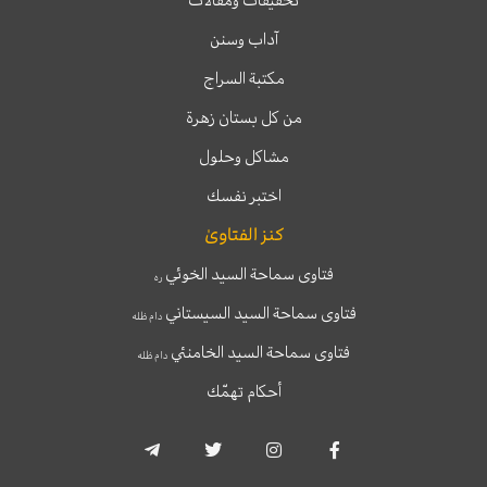
آداب وسنن
مكتبة السراج
من كل بستان زهرة
مشاكل وحلول
اختبر نفسك
كنز الفتاوىٰ
فتاوى سماحة السيد الخوئي
ره
فتاوى سماحة السيد السيستاني
دام ظله
فتاوى سماحة السيد الخامنئي
دام ظله
أحكام تهمّك
T
T
I
F
e
w
n
a
l
i
s
c
e
t
t
e