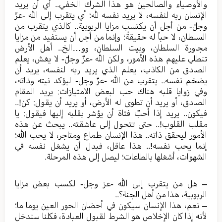
والأوصياء والصالحين هو هذا الشرك الخفي.. أي أن يريد
الإنسان ربه لنفسه، لا يريد نفسه لله؛ أي يتقرب إلى الله -عزّ
وجلّ- من أجل أن يكتسب مزايا الربوبية.. كالذي يتقرب من
السلطان، لا حباً له حقيقةً؛ وإنما من أجل أن يستفيد من مزايا
مجاورة السلطان، وبيت السلطان، وو…الخ.. أهل الأرض
تنطلي عليهم هذه الأمور، ولكن الله -عزّ وجلّ- لا يغش، يعلم
الصادق من الكاذب، يعلم الذي يريد ربه لنفسه، يريد أن
يضخم نفسه.. يتقرب من الله -عزّ وجل- ليؤكد نيته وذاته،
وفي زوايا قلبه هناك حب لبعض الامتيازات: يريد المقام
الصادق، أو يريد أن تطوى له الأرض، أو يريد أن يقول: كن!..
فيكون.. يريد إذا أحبّ فتاة أن يؤشر بقلبه إليها فيقول: يا
مقلب القلوب!.. حتى تتحول إلى عاشقته.. يبحث عن هذه
الأمور ليحقق ذاته.. هذا الإنسان طماع ومتاجر، لا يحب الله؛
إنما يحب نفسه!.. هذا عاقل، فبدل أن يشغل نفسه في
الشهوات، أشغلها بالطاعات؛ ليصل إلى هذه المرحلة.
– هل من يتقرب إلى الله -عز وجل- لكسب بعض مزايا
الربوبية، هذا من أهل الجنة؟..
– نعم، هذا الإنسان سيكون في أحضان الحور العين يوما ما؛
لأنه إذا كان الإخلاص هو الشرط لقبول العبادة، فكلنا سندخل