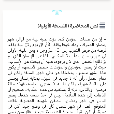
نص المحاضرة (النسخة الأولية)
– إن من صفات المؤمن كلما مرّت عليه ليلة من ليالي شهر
رمضان المبارك، ازداد خوفا وقلقا؛ لأنَّ كلَّ يوم وكلَّ ليلة يفقد
فرصة من فرص التقرب إلى الله -عزَّ وجل-، ومن الليلة الأولى
في شهر رمضان يبدأ العدّ العكسي.. لذا على الإنسان الذي لم
يرَ ذلك التفاعل الذي كان يرجوه، عليه أن يبحث عن الأسباب..
حيث أن بعض المؤمنين والمؤمنات خططوا لأنفسهم أن يكون
هذا الشهر متميزا، ومختلفا عن باقي شهور السنة؛ ولكن في
مقام العمل، رأى أنه لا جديد في البين.. بمثابة إنسان يجلس
على مائدة شهية، ولكن نفسه لا تشتهي الطعام، فهذه حالة
مرضية.. وبالتالي، فإنه لا يستفيد من هذه المأدبة.. صحيح أن
الذهاب إلى هذه المأدبة، ليس في حدّ نفسه هدفا.. بعض
الناس في شهر رمضان، تنطفئ شهيته المعنوية خلاف
المتوقع، لعله في شهر شعبان كان في وضع جيد: كان في
عمرة، أو كان يقرأ المناجاة الشعبانية بتوجه.. فالإنسان يمني