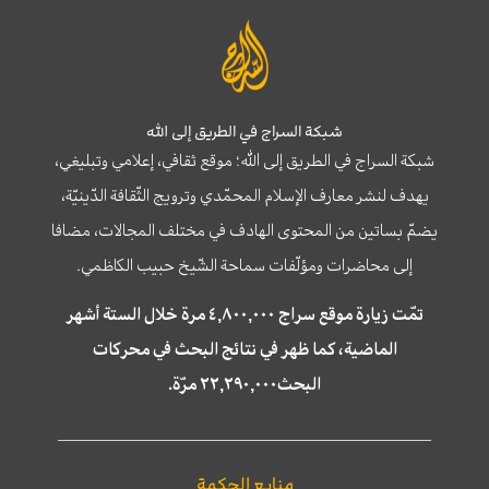
شبكة السراج في الطريق إلى الله
شبكة السراج في الطريق إلى الله؛ موقع ثقافي، إعلامي وتبليغي،
يهدف لنشر معارف الإسلام المحمّدي وترويج الثّقافة الدّينيّة،
يضمّ بساتين من المحتوى الهادف في مختلف المجالات، مضافا
إلى محاضرات ومؤلّفات سماحة الشّيخ حبيب الكاظمي.
تمّت زيارة موقع سراج ٤,٨٠٠,٠٠٠ مرة خلال الستة أشهر
الماضية، كما ظهر في نتائج البحث في محركات
البحث٢٢,٢٩٠,٠٠٠ مرّة.
منابع الحكمة