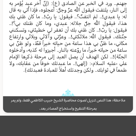
جهنم.. ورد في الخبر عن الصادق (ع): (إنّ آخر عبد يُؤمر به
إلى النار، يلتفت فيقول الله عزّ وجلّ: أعجلوه، فإذا أُتي به قال
له: يا عبدي!.. لمَ التفتّ؟.. فيقول: يا ربّ!.. ما كان ظني بك
هذا، فيقول الله جلّ جلاله: عبدي، وما كان ظنك بي؟!..
فيقول: يا ربّ!.. كان ظني بك أن تغفر لي خطيئتي، وتسكنني
جنّتك.. فيقول الله: ملائكتي!.. وعزّتي وآلائي وبلائي وارتفاع
مكاني، ما ظنّ بي هذا ساعة من حياته خيراً قطّ، ولو ظنّ بي
ساعة من حياته خيراً، ما روّعته بالنار.. أجيزوا له كذبه، وأدخلوه
الجنّة)!.. لكن الهدف أن يصل العبد إلى مرحلة ذكرها الإمام
علي -عليه السلام-: (إلهي!.. ما عبدتك خوفاً من عقابك، ولا
طمعاً في ثوابك.. ولكن وجدتك أهلاً للعبادة فعبدتك).
ملاحظة: هذا النص تنزيل لصوت محاضرة الشيخ حبيب الكاظمي فقط، ولم يمر
بمرحلة التنقيح واستخراج المصادر بعد.