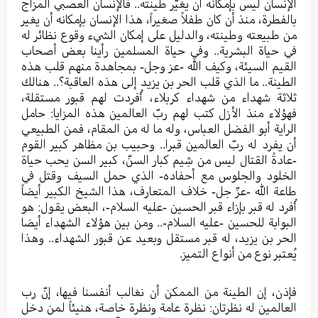
الإنسان ليس بإمكانه أن يغيّر طينته.. فالإنسان العصبي المزاج
بالفطرة، منذ أن كان طفلاً صغيراً، هذا الإنسان بإمكانه أن يغير
من طبيعته وطينته، والدليل على إمكان الشيء وقوع نظائر له
في حياة البشرية.. وفي حياة المسلمين رأينا بعض أصحاب
القيم السيئة، وكيف الله -عز وجل- بمجاهدة منهم قلب هذه
الطينة.. ما الذي قلب الحر بن يزيد إلى هذه العاقبة؟.. هنالك
ثلاثة شهداء من شهداء كربلاء، أُفردت لهم قبور مستقلة،
فهؤلاء منذ الأزل كتب لهم ربّ العالمين هذه المزايا: حامل
الراية أبو الفضل العباس، وله ما له من المقام، فمن الطبيعي
أن يفرد له ربّ العالمين قبرا.. وحبيب بن مظاهر كبير القوم
-عادةً القتال ليس من شِيم كبار السنّ، كبير السن يحب حياة
الخلود والجلوس مع أحفاده- الذي حمل السيف وقتل في
طاعة الله -عزّ جل- خلاف المتعارف، هذا الشيخ الكبير أيضاً
أُفرد له قبر بإزاء قبر الحسين -عليه السلام-، البعض يقول: هو
البوابة للحسين -عليه السلام-.. ومن بين هؤلاء الشهداء أيضا
الحر بن يزيد، له قبر مستقل وبعيد عن قبور الشهداء.. وهذا
يُعتبر نوع من أنواع التميز.
فإذن، إن الطينة من الممكن أن نغالب أنفسنا فيها، إنّ رب
العالمين له نظرتان: نظرة عامة ونظرة خاصة، هنيئاً لمن دخل