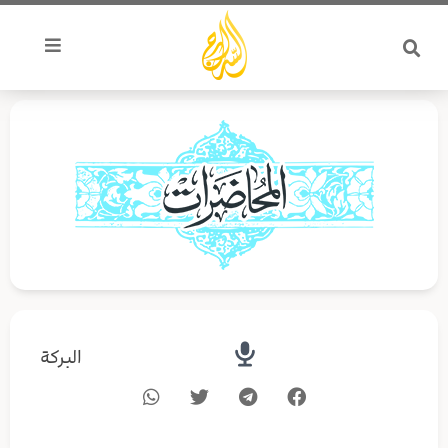
خطي
لى
لمحتوى
البركة