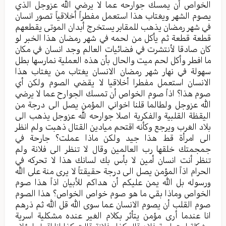
الخواص أن يمسك جوارحه عما لا يرضي الله عزوجل الذي
يصوم الشهر ويغتاب هذا استعمل مفطراً أخلاقياً تصور انسان
في شهر رمضان يذهب للمقابر يستخرج أبدان الموتى يقطعهم
قطعة قطعة ثم يأكل من لحمه في شهر رمضان هذا الخبر لو
كان صادقا لأنتشرت في فضائيات العالم وجد انسان في مكان
ما افطر وأكل لحم ميت والحال بأن هذه العملية نمارسها بطل
سهولة في نهار شهر رمضان الانسان يغتاب من يغتاب هذا
الانسان استعمل مفطرا أخلاقيا لا يقضي الصوم ولكن أي
صوم هذا؟ اذاً صوم الخواص أن تمسك الجوارح عما لا يرضي
الله عزوجل ولطالما قلنا اخواني المؤمن يصل الى درجة من
اليقظة القلبية والفكرية اصلا جوارحه لله عزوجل يذهب الى
بلاد الغرب ويرجع وكأنه اقتحم ميادين القتال ذهبت ولم انظر
الى امرأة قط هذا جيد ولكن ماذا عملت؟ جارحة في
جمجمتك خلقها رب العالمين وقال لا تنظر الى فلانة ولم
تنظر أنت انسان أمين لا بأس بك لسانك هذا لا تحركه في
الحرام اذاً المؤمن يصل الى درجة حقيقتاً لا يرى منة على الله
ورسوله بل الله يمن عليكم أن هداكم للأبيان اذاً هذا صوم
الخواص وماذا بقي ما هو صوم خواص الخواص؟ هذا الصوم
صوم القلب أن يصوم الانسان عما سوى الله قل الله ثم ذرهم
انا عندما أرى مؤمن يتأثر بكلام الغير عنده مشكلية اسرية