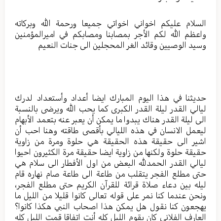
السلام عليكم اخواني اخواتي جميعا ورحمة الله وبركاته
واعظم الله لكم الأجر بمصابنا ومصابكم في اميرالمؤمنين
وسيد الوصيين وقائد الغر المحجلين الى جنات النعيم
حديثنا في هذا اليوم المبارك ايضا أعداد وأستعداد لدرك
ليالي القدر ليلة القدر الكبرى كما يحب الله ويرضى بالنسبة
الى ليلة القدر هناك يبدوا ما يمكن أن يعبر عنه بتعمد الأبهام
ليعمل الانسان في هذه الليالي بأقصى طاقته وهنا احب أن
اشير الى حقيقة هذه الحقيقة هي حلوة ومرة من زاوية
حقيقة حلوة ولكنها من زاوية ايضا حقيقة مرة الكثيرون احيوا
ليالي القدر الحمدلله البعض من اول الأفطار الى سلام هي
حتى مطلع الفجر يتقلب من طاعة الى طاعة صام نهاره قام
ليله بين دعاء صلاة قرائة للقرآن الكريم حتى مطلع الفجر،
ونحن عندما كنا نمر على قوله تعالى كانوا قليلا من الليل ما
يهجعون كنا نقول هل يمكن هذا اصحاب النبي هكذا كانوا؟
العارف الفلاني كان يقوم الليل كله أنت اتفاقا قمت الليل كله