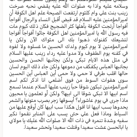
وسلامه عليه واذا به صلوات الله عليه يقضي نحبه صرخت
زينب بنت علي وام كلثوم ارتفعت الصيحة علم اهل الكوفة أن
اميرالمؤمنين عليه السلام قد قبض أقبل النساء والرجال أفواجاً
أفواجا أرتجت الكوفة بأهلها كثر الضجيج فكان ذلك كيوم مات
فيه رسول الله يا اميرالمؤمنين اهل الكوفة جائوا أفواجاً أفواجا
لتشيعك كفنوك ذهبوا بك الى مثواك الآن ولكن يا
اميرالمؤمنين لا يوم كيوم ولدك الحسين ما غسلوه ولا لفوه
في كفنه يوم الطفوف ولا مدوا عليه رداء زينب عليها السلام
في مثل هذه الايام تبكي ولكن بجانبها الحسن والحسين
بجانبها العباس يكفكف من دموعها ولكن جاء ذلك اليوم لسان
حالها اقلب طرفي لا حمي ولا حمى أين العباس أين الحسين
سوى هفوات السوط من فوق أضلعي انا اذكر لكم اسم
اميرالمؤمنين تبكون شوقا حباً زينب عليها السلام عندما تسمع
اسم ابيها الا تبكي شوقا الى ابيها؟ ولكن أو تعلمون يا محبون
ماذا جرى في يوم عاشوراء؟ أيسوقها زجر بصرب متونها والشمر
يحدوها بسب ابيها انا اقول هكذا سب ابيها كان أوقع عليها من
السياط وماذا فعل علي حتى يسب على المنابر نقموا نكير
سفيه وشدة تنمره في ذات الله الا صلوات الله عليك يا مولاي
يا ابالحسن عشت سعيدا وقتلت سعيدا وتحشر سعيدا.