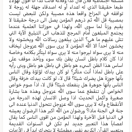
مشكلة اجتماعية فلان قال كذا وفلانة قالت كذا انا اقول لهؤلاء
طبعا حقيقتا الذي له اعداء أو له اصدقاء جهلة له زوجة لا
توافقه في المزاج واقعا هذه مصيبة ولكن للبعض ليست
بمصيبة قل الله ثم ذرهم المؤمن يصل الى درجة حقيقتا لا
يقيم وزناً لما سوى الله، ولهذا في حوزاتنا العلمية عندما
يجتمع المبلغون أمام المرجع للذهاب الى التبليغ الآية التي
تتلى عليهم ما هي؟ الذين يبلغون رسالات الله ويخشونه ولا
يخشون احداً الا الله المؤمن لا يرى سوى الله عزوجل ليخاف
منه لا يرى سواه ليرجوا منه لا يرى سواه ليتأثر بكلامه وخاصة
اذا كان كلام باطل انسان يظن بك سوء ويأخذ موقف على
اساس هذا الظن السيء هو باطل في باطل هو باطل وبنى رأيه
على باطل لماذا أنت متأثر؟ لو كان بيدك لؤلؤة وقال الناس
بأنها جوزة هل يضرك شيئا؟ قال لا، لو كانت بيدك خزفة وقال
الناس بأنها جوهرة هل ينفعك شيئا؟ قال لا، اذاً صوم خواص
الخواص أن تنقطع عما سوى الله عزوجل وهذه هنا بشارة
صغيرة واكمل الحديث اذا وصل الانسان لهذه الدرجة من
الأنقطاع وأنه لا يرى سوى الله عزوجل تتحول الدنيا عنده الى
جنة في الجنة ماذا؟ ورضوان من الله اكبر هذا الرضوان يعيشه
في الدنيا قبل الآخرة ولهذا المؤمن من اقوى الناس كما يقال
اعصاباً هذا التعبير جديد لم تكن في السنوات القديمة
وبتعبير القرآن الكريم نفس مطمئنة لا يتحرك ابداً في الأزمات