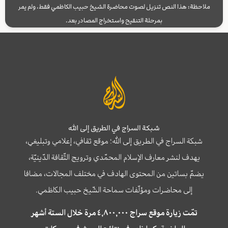
ملاحظة: هذا النص تنزيل لصوت محاضرة الشيخ حبيب الكاظمي فقط، ولم يمر
بمرحلة التنقيح واستخراج المصادر بعد.
شبكة السراج في الطريق إلى الله
شبكة السراج في الطريق إلى الله؛ موقع ثقافي، إعلامي وتبليغي،
يهدف لنشر معارف الإسلام المحمّدي وترويج الثّقافة الدّينيّة،
يضمّ بساتين من المحتوى الهادف في مختلف المجالات، مضافا
إلى محاضرات ومؤلّفات سماحة الشّيخ حبيب الكاظمي.
تمّت زيارة موقع سراج ٤,٨٠٠,٠٠٠ مرة خلال الستة أشهر