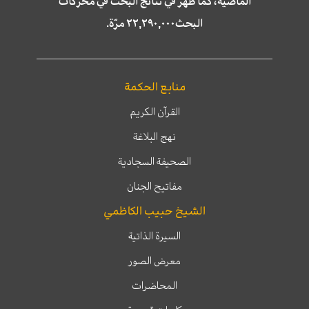
الماضية، كما ظهر في نتائج البحث في محركات
البحث٢٢,٢٩٠,٠٠٠ مرّة.
منابع الحكمة
القرآن الكريم
نهج البلاغة
الصحيفة السجادية
مفاتيح الجنان
الشيخ حبيب الكاظمي
السيرة الذاتية
معرض الصور
المحاضرات