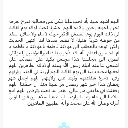
اللهم اشهد علينا بأنا نحب عليا نبكي على مصائبه نفرح لفرحه
نحزن لحزنه وحزن اولاده اللهم احشرنا تحت لوائه بوم لقائك
في ذلك اليوم يوم العطش الأكبر حيث لا ماء ولا ساقي اسقنا
من حوضه شربة هنيئة لا نضمأ بعدها ابدا انتهى الحديث
ولكن اتوجه بالخطاب الى مولاتنا فاطمة يا مولاتنا يا فاطمة يا
ام الحسنين اعظم الله لك الأجر ببعلك اميرالمؤمنين يا مولاتي
انظري الى مجلسنا هذا مجلس بكينا على مصائب علي
اشفعي لنا عند ابيك رسول الله وعند اولادك الطاهرين اللهم
اجعلها محبة باقية الى يوم لقائك اللهم ارزقنا في الدنيا زيارتهم
وفي الآخرة شفاعتهم وثبتنا على ولايتهم اللهم اجعل شهر
رمضان هذا خير شهر رمضان مر علينا منذ أن خلقتنا اللهم
وفقنت في ما بقي من ليالي القدر لما تحب وترضى اللهم ابلغ
سلامنا الى امام زماننا واردد الينا منه السلام لين قلوبنا لولي
أمرك وصلى الله على محمد وآله الطيبين الطاهرين.