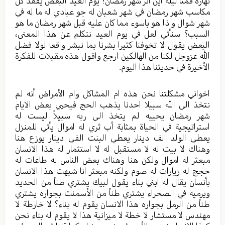
نهاره قمنا ليله أين أثر شهر رمضان؟ يوم العيد البعض يفقد كل
مكاسب شهر رمضان في شهر شعبان له جو عبادي له ما له في
شهر شوال واذا هو باسوء مما كان عليه قبل شهر رمضان ما هو
السبب؟ سنأتي لعل في يوم العيد نتكلم عن هذا المعنى،
البعض يقول لا تخوفنا كثيرا بشرنا بما نبشر واقعا لولا فضل
الله عزوجل لكنا من الهالكين ارجع واقول هذه مقبلات للفكرة
الأخيرة في حديثنا هذا اليوم.
اخواني مشكلتنا نحن هذه ام المشاكل وام الأمراض أنه لم
نتخذ الى الله سبيلا احدنا يذهب الحج فيحيي بعض الايام
شهر رمضان يحييه لم يتخذ الى ربه سبيلاً ليست له
استراتيجية في الحياة بمثابة أب ثري له اموال يأتي للمنزل
يعطي الولد الف دينار يعطي البنت الفي دينار يوزع هنا
وهناك لا بيت له لا مستقبل له لا استثمار له هذا الانسان
مبعثر له اموال ولكن هنا وهناك بعض الناس له طاعات له
حجج له زيارات له صوم ولكنه مبعثر انا شبهت هذا الانسان
بأنسان يقال له ابني بناء يقول لبيك يشتري طناً من الحديد
ويرميه في الصحراء يشتري طناً من الأسمنت بجواره يشتري
طناً من الرمل بجواره هذا الانسان يقوم له بناء؟ لا خارطة لا
مهندس لا مستشار لا خطة لا ميزانية هذا لا يقوم له بناء نحن