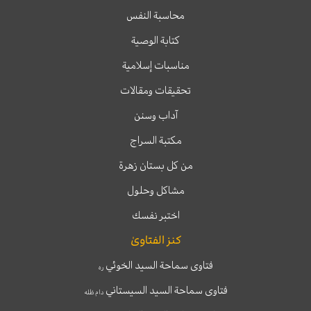
محاسبة النفس
كتابة الوصية
مناسبات إسلامية
تحقيقات ومقالات
آداب وسنن
مكتبة السراج
من كل بستان زهرة
مشاكل وحلول
اختبر نفسك
كنز الفتاوىٰ
فتاوى سماحة السيد الخوئي
ره
فتاوى سماحة السيد السيستاني
دام ظله