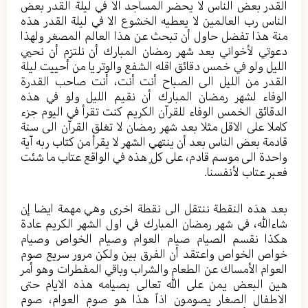
القدر بعض الناس لا يحضر المساجد الا في ليلة القدر بعض
الناس رب العالمين لا يعطيه الخشوع الا في ليلة القدر هذه
منة هذا تفضل حاول أن تبحث عن هذا العالم المصغر ولهذا
دعوتي لأخواني بعد شهر رمضان المبارك أن نلتزم أن نحيي
الليل ولو في خمس دقائق اقله الشفع والوتر يا من أحييت ليلة
القدر من الليل الى الصباح أنت أنت، أنت صاحب القدرة
الوفاء لشهر رمضان المبارك أن نقيم الليل ولو في هذه
الدقائق الخمس الوفاء للقرآن الكريم كنت تقرأ في اليوم جزء
كاملا على الاقل مثلا بعد شهر رمضان لا تغلق القرآن الى سنة
قادمة بعض الناس بعد أن ينتهي الشهر لا يقرأ من كتاب ربه آية
واحدة الى موسم قادم، على كلٍ هذه في الواقع عتاب ما شئت
فعبر عتاب لأنفسنا.
بعد هذه النقطة ننتقل الى نقطة اخرى وهي مهمة ايضا إن
شاءالله، في شهر رمضان المبارك في اول الشهر الكريم عادة
هكذا نقسم الصيام صيام العوام وصيام الخواص وصيام
خواص الخواص واعتقد أن الفرق بين ولكن مرور سريع صوم
العوام الأمساك عن الطعام والشراب وباقي المفطرات وهو أمر
هين البعض يمن على الله تعالى بصيامه هذه الايام حتى
الاطفال الصغار يصومون اذاً هذا هو صوم العوام، صوم