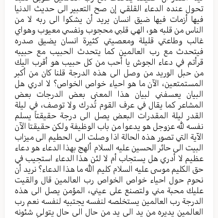
تحول عنده الدعاء القلقي إن صح التعبير الى حديث الدنيا
فيها أزمات فيها ضيق انسان يريد أن يشكوا الى ربه لا من
الناس من قلبه هو، الهي قلبي محجوب ونفسي معيوب وهواي
غالب وطاعتي قليلة ومعصيتي كثيرة انسان يضيق صدره
فيتحدث مع رب العالمين كما يتحدث الحبيب مع حبيبه
قرأتم في دعاء الجوش يا أحب من كل حبيب هو أقرب اليك
من حبل الوريد من وصل الى هذه الدرجة قلنا كان من أكبر
المستمتعين، الآن ما هو احياء خواص الخواص؟ لا ادري هل
البيان يعسفني لبيان هذا المعنى بعض الدرجات بعض
المشاعر كما يقال في عرف القوم تُدرك ولا توصف، في ليلة
القدر ليلة المقدرات البعض يصل الى درجة حقيقتاً يسلم
نفسه لله عزوجل هو يدعوا من باب الوظيفة ولكن حقيقتا الآن
الآية التي تصور هذه الحالة اذا وصلت الى الحطيم الى ميزاب
البيت الى حائر الحسين عليه السلام ألهج بهذا الدعاء هو دعاء
عظيم لا أدري هل يستجاب أم لا لئن هذا الدعاء استجيب في
حق الكليم موسى عليه السلام كليم الله ما هذا الدعاء؟ نريد أن
نحوم حول احياء خواص الخواص رب العالمين قال والقيت
عليك محبة مني ولتصنع على عيني، المؤمن يصل الى هذه
الدرجة رب العالمين يستخلصه لنفسه يجتبيه لنفسه نعم رب
العالمين يديره من يد الى يد من حال الى حال يتولى شئونه