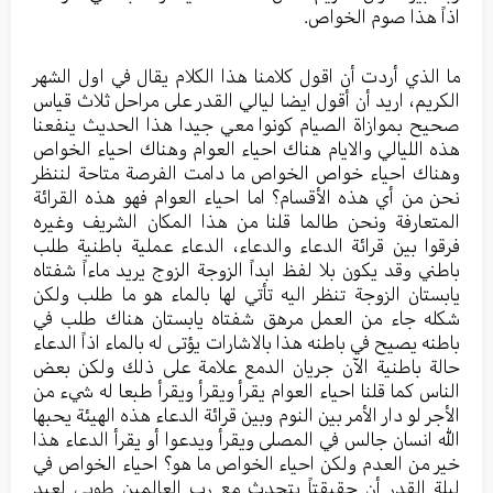
اذاً هذا صوم الخواص.
ما الذي أردت أن اقول كلامنا هذا الكلام يقال في اول الشهر
الكريم، اريد أن أقول ايضا ليالي القدر على مراحل ثلاث قياس
صحيح بموازاة الصيام كونوا معي جيدا هذا الحديث ينفعنا
هذه الليالي والايام هناك احياء العوام وهناك احياء الخواص
وهناك احياء خواص الخواص ما دامت الفرصة متاحة لننظر
نحن من أي هذه الأقسام؟ اما احياء العوام فهو هذه القرائة
المتعارفة ونحن طالما قلنا من هذا المكان الشريف وغيره
فرقوا بين قرائة الدعاء والدعاء، الدعاء عملية باطنية طلب
باطني وقد يكون بلا لفظ ابداً الزوجة الزوج يريد ماءاً شفتاه
يابستان الزوجة تنظر اليه تأتي لها بالماء هو ما طلب ولكن
شكله جاء من العمل مرهق شفتاه يابستان هناك طلب في
باطنه يصيح في باطنه هذا بالاشارات يؤتى له بالماء اذاً الدعاء
حالة باطنية الآن جريان الدمع علامة على ذلك ولكن بعض
الناس كما قلنا احياء العوام يقرأ ويقرأ ويقرأ طبعا له شيء من
الأجر لو دار الأمر بين النوم وبين قرائة الدعاء هذه الهيئة يحبها
الله انسان جالس في المصلى ويقرأ ويدعوا أو يقرأ الدعاء هذا
خير من العدم ولكن احياء الخواص ما هو؟ احياء الخواص في
ليلة القدر أن حقيقتاً يتحدث مع رب العالمين طوبى لعبد