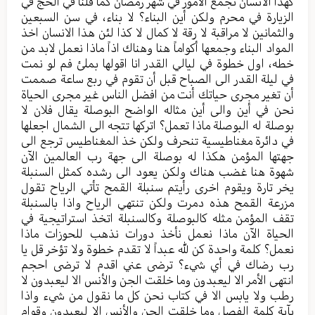
كهذا الانسان نجمع الأمور في شهر رمضان كما قلنا في الحج في
الزيارة في محرم ولكن أين البناء؟ لا بناء، في سن السبعين
والثمانين لا مراقبة لا رقة لا كمال لا كذا لئن هذا الانسان اخذ
المواد البناء وجمعها أكواماً هنا وهناك اذاً ماذا نعمل لابد من
خطه، اول خطوة في ليالي القدر انا اقولها بملئ فم لو نمت
في ليلة القدر الى الصباح قبل أن تقوم في ربع ساعة صممت
أن تغير مجرى حياتك أنت من افضل الناس غير مجرى الحياة
نحن في أين والى أين مثاله الواضح البوصلة يقال فلان لا
بوصلة له البوصلة ماذا تعمل؟ اتركها تتجه الى الشمال اجعلها
في دائرة مغناطيسية تنحرف ولكن خذ المغناطيس ترجع الى
جهتها المؤمن هكذا له بوصلة الى جهة رب العالمين الآن
شهوة هنا غضب هناك ولكن يعود الى رشده كمثل السنبلة
يخر تارة ويقوم اخرى رأيتم سنبلة القمح تأتي الرياح تقول
مزرعة القمح هذه دمرت ولكن تنتهي الرياح واذا بالسنبلة
تقف المؤمن مثله كالبوصلة وكالسنبلة اتخذ استراتيجية في
الحياة الآن ماذا نعمل نأخذ دورات نذهب للحوزات ماذا
نعمل؟ كلمة واحدة كن لله عبداً لا تقدم خطوة ولا تؤخر قل يا
رب رضاك في أي شيء؟ ترضى عني اقدم لا ترضى احجم
انتهى الأمر الا ليعبدون وما خلقت الجن والأنس الا ليعبدون لا
رطب ولا يابس الا في كتاب نحن كل ما نقول من شيء واذا
بآية كلمة الفصل وما خلقت الجن والأنس الا ليعبدون وقوام