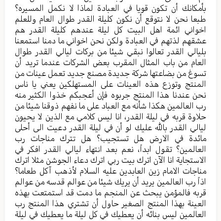
بأمكانك أن تكون قويا في العبادة لماذا لا نكمل المسيره؟
طبعا نحن لا نتوقع أن نكون كليلة القدر طوال العام وللعلم
اخواني ائمة اهل البيت كل ليلة عندهم كليلة القدر هم
عشقهم لذتهم في العبادة ولكن نحن اخواني ما دمنا استمعنا
بليالي القدر تعالوا نبقي شيئا من بركات ليالي القدر طوال
العام من باب المثال المقرب بعض الشركات عندما تريد أن
تسوغ من بضاعتها شركة جديدة مصنع جديد تعمل عينات من
المنتج وتوزع هذه العينات على المستهلكين يعني يا ناس
نحن عندنا هذا المنتج جربوه فإن أعجبكم خذوا الكثير منه
رب العالمين هكذا شأنه مع العباد على ما نفهم ذوقنا شيئا من
حلاوة قربه في ليلة القدر، انا ليس كلامي مع الذين لا يحيون
ليالي القدر بالله عليك لو أن في ليلة القدر دعيت الى أحلى
مائدة في الارض هل تستجيب؟ هل تترك مناجات رب
العالمين؟ تقول ابداً، نعم بعد انتهاء ليالي القدر افكر في
الاستجاية انا الآن اترك بيت ربي اترك دعاء الجوشن مثلا اترك
مناجات الامام زين العابدين عليه السلام لأذهب آكل طعاما؟
اذاً رب العالمين يريد أن يريك شيئا من عوالم قدسه من عوالم
قربه فالمؤمن يبحث عن المنجم ما دمت قد استمتعت بهذه
العينة بهذا المنتج الصغير حاول أن تشتري هذا المنتج رب
العالمين ليس بنائه أن يعطيك في كل ليلة ما يعطيك في ليلة