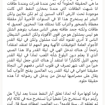
ما هي الحقيقة الحلوه؟ أنه نحن عندنا قدرات وعندنا طاقات
انا شبهت الطاقات التي عندنا بمخازن النفط التي كانت
موجودة تحت الارض آلاف السنين إن لم تكن ملايين ولكن
البشر لم يستخرج هذا الا في السنوات الأخيرة آبار مقفلة
مغطاة بالصخور والتراب كلنا نمتلك هذا المخزون العميق له
طاقات ولكنه جمد طاقته بعض الناس مصاب بتوهم الشلل
هو ليس بمشلول هو من اقوى الأقوياء ولكن النفس الشيطان
الناس لا أدري لقنوه أنك أنت مشلول ولكن في ليلة القدر
الأجواء العامة التوفيقات الألهية وهو المهم انا اعتقد اعتقاداً
راجحاً أن هناك تدخل الهي في ليلة القدر والا هذا الصبي
الذي لا يعلم دون البلوغ شأنه اللعب لماذا في ليلة القدر
يحيي الليل كالكبار؟ انا اعتقد أن هناك الذي جعل ليلة القدر
خيراً من الف شهر تصرف في قلوب الناس دفعهم الى النجاة
حقيقتا اخواني في ليلة القدر رب العالمين يفتح الأبواب كما
يقال على مصراعيها ليدخل من يدخل في رضوانه اذاً هذه
حقيقة حلوه.
واما كونها مرة أنه لماذا نغلق آبار النفط عندنا بعد ليال؟ هل
رأيتم دولة تستخرج بئراً نفطياً ثرياً تستخرج منه في ثلاثة ايام
ثم تغلقه الى سنة قادمه؟ رب العالمين اعطاك عينة قال أنت