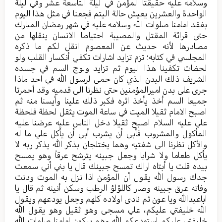
وسلامه عليه حقيقتا المؤمن في ليلة التاسعة عشر وفي ليلة
الواحدة والعشرين يعيش حالة اليتم فجعنا في مثل هذا اليوم
بفقد امامنا صلوات الله وسلامه عليه في شهر رمضان المبارك
حتى قرائة المقتل والمصيبة احتياطا الانسان ينقلها من
مصادرها لأنه حديث عن المعصوم انقل لكم ما ذكره
المجلسي في كتابه؛ تزم تزايد اشارات تكفي أنكسار القلب ولو
لحظات تكفينا هذا اليوم ثم تزايد ولوج السم في جسده
الشريف ذلك البدن الذي كان حمى لرسول الله في احد ماذا
جرى على بدن اميرالمؤمنين حتى نظرنا الى قدميه وقد أحمرتا
جميعا السم أخذ يأخذ اثره فكبر ذلك علينا وأيسنا منه ثم
اصبح الامام ثقيلا الميت في ساعة الموت يثقل لحظة فلحظة
علي عليه السلام اصبح ثقيلا دخل الناس عليه عرضنا عليه
المأكول والمشروب فأبى أن يشرب أبى أن يأكل علي ما له
والأكل نظرنا الى شفتيه وهما يختلجان بذكر الله يذكر ربه لا
يأكل طعاما ولا شرابا وجعل جبينه يترشح عرقاً وهو يمسح
بيده قلت يا أبتاه اراك تمسح جبينك قال يا بني أني سمعت
جدك رسول الله يقول أن المؤمن اذا نزل به الموت ودنت
وفاته عرق جبينه وصار كاللؤلؤ الرطب وسكن أنينه ثم قال يا
اباعبدالله ويا عون ثم نادى اولاده كلهم وجعل يودعهم ويقول
الله خليفتي عليكم، علي مسجى وهو ثقيل وهو يقول الله
خليفتي عليكم استودعكم الله وهم يبكون امامنا صلوات الله