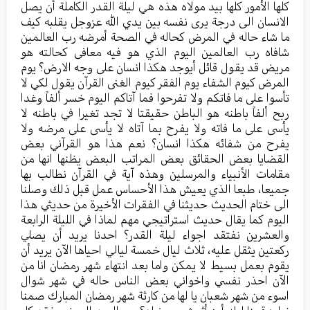
كلها الأمور كلها بيد مولاه هذه هي ليلة القدر الكاملة أن يصل
الانسان الى درجة يرى نفسه بين يدي الله عزوجل يقلبه كيف
ما شاء حاله في المرض كحاله في الصحة أمرضه رب العالمين
شافاه رب العالمين اليوم الذي هو فيه معافى كحالته هو
مريض قد يقول قائل أيوجد هكذا انسان على وجه الارض؟ يوم
المرض كيوم الشفاء يوم الفقر كيوم الغنى القرآن يقول لكي لا
تأسوا على ما فاتكم ولا تفرحوا فما آتاكم اليوم خسر ألفاً وغدا
ربح ألفاً باطنه هو الباطن حقيقتا لا تجد تغيرا في باطنه لا
يأسى على ما فاته ولا يفرح بما آتاه لا يأسى على مرضه ولا
يفرح من شفائه هكذا انسان؟ نعم هذا هو القرآني بعض
القضايا بعض الحقائق بعض المراتب البعض يظنها انها من
مقامات الأنبياء والمرسلين وهذه آية في القرآن نطالب بها
جميعا، طبعا الذي يعيش هذا الأحساس عمل قبل ذلك وصلنا
الى ختام الحديث حديثنا في الفقرات الأخيرة من حديثي هذا
اليوم كما يقال حديث استراتيجي مهم لماذا في الليلة الرابعة
والعشرين نفتقد اجواء ليلة القدر؟ احدنا يريد أن يصلي
ركعتين يثقل عليه، ثلاث ليال خمسة ليالي احياها الآن يريد أن
يقوم بعمل بسيط لا يمكن واما بعد انتهاء شهر رمضان انا من
الآن احذر نفسي واخواني بعض الناس حاله في شهر شوال
اسوء من شهر شعبان يا لها من كارثة شهر رمضان المبارك صمنا