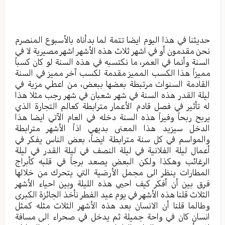
حديثنا في هذا اليوم ايضا تتمة لما بدأناه بالأسبوع المنصرم
نحن مقدمون أو في اشهر ثلاث هذه الأشهر اشهر مصيرية لا في
السنة وأنما في العمر، ما نكتسبه في هذه السنة لو كان كسباً
مميزاً هذا الكسب المميز مقدمة لكسب آخر مميز في السنة
القادمة السنوات مرتبطة بعضها ببعض، من اعطي مزية في
ليلة القدر هذه السنة في شهر شعبان في شهر رجب مثلا هذا
له تأثير في فصل قادم الأعمار مترابطة كعالم التجارة الذي
يربح ربحاً وفيراً هذه السنة دخله في العام الآتي ايضا هذا
الدخل سيزيد هذا المعنى بديهي اذاً الأشهر مترابطة
والمواسم في كل سنة مترابطة ايضاً، بعض الناس يفكر في
أعمال ليلة الفلانية في ليلة النصف في ليلة القدر في ليلة
الرغائب وهكذا ولكن البعض يصعد برجاً في قلبه كأبراج
المطارات ينظر الى مجمل الأرضية التي يتحرك من خلالها
فرق بين أن أفكر كيف احيي هذه الليلة وبين احياء الأشهر
الثلاث قلنا هذه الأشهر في يوم عيد الفطر نأخذ الجائزة الكبرى
وطالما قلنا أن الانسان بعد هذه الأشهر الثلاث مثله كمثل
انسان كان في واحة جميلة ثم يدخل في صحراء الى مسافة