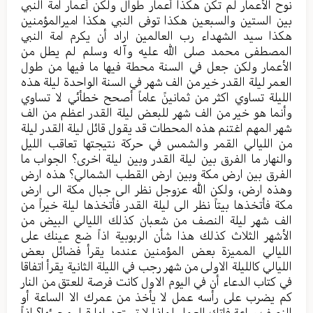
نوح الأعمار لم تكن هكذا أعمار طوال ولكن أعمار امة النبي
بين الستين والسبعين هكذا توفى النبي هكذا اميرالمؤمنين
هكذا سيد الشهداء رب العالمين اراد أن يكرم امة النبي
المصطفى محمد صلى الله عليه وآله وسلم لم يطل من
الأعمار ولكن جعل في السنة محطة فيها ما فيها من طول
العمر ليلة القدر خير من الف شهر في السنة الواحدة ليلة هذه
الليلة تساوي اكثر من ثمانينً عاماً أصحح خطأئي لا تساوي
وأنما هو خير من الف شهر للبعض ليلة القدر اعظم من الف
شهر المهم اغتنم هذه المحطات قد يقول قائل ليلة القدر ليلة
من الليالي القمر والشمس في حركة نتيجتها تعاقب الليل
والنهار ما الفرق بين ليلة القدر وبين ليلة اخرى؟ الجواب ما
الفرق بين ارض مكة وبين ارض القطب الشمالي؟ هذه ارض
وهذه ارض، ولكن الله عزوجل نظر الى جبال مكة الى ارض
مكة فأتخذها بيتاً نظر الى ليلة القدر فأتخذها ليلة خيراً من
الف شهر ليلة النصف من شعبان كذلك الليالي البيض من
الأشهر الثلاث كذلك هذا شأن الربوبية اذاً ضع عينك على
الليالي المميزة بعض المؤمنين عندما يقرأ فضائل بعض
الليالي كالليلة الاولى من شهر رجب في الليلة الثانية يقرأ اتفاقا
في كتاب الدعاء أن في اليوم الاول كانت فرصة للعتق من النار
كم يضرب على رأسه عمل لا يأخذ من عمرك الا الساعة أو
النصف ساعة فاتك العمل لماذا لا تستعد لها قبل مجيئها؟ اذاً