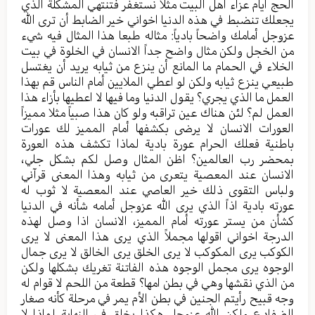
الحج ايام عزاء اهل البيت مثلا نستغفر فتنتهي المشكلة الذي
يجعلك تنضبط في هذه الدنيا اخواني خير الضابط أن ترى الله
عزوجل أمامك واضحاً بادياً: مثاله طبعا هذا المثال فيه شيء
من الخجل ولكن مثال واضح جداً الانسان في الخلوة في بيت
الخلاء في الحمام ما المانع أن ينزع من ثيابه يريد أن يغتسل
طبيعي ينزع ثيابه ولكن لو اعطي الملايين أمام الناس قم بهذا
العمل ما الذي يجري؟ يقول الدنيا وما فيها لا اعطيها بأزاء هذا
العمل لم؟ لئن هناك عين تراقبه ولو كان هذا صبياً مثلا مميزاً
العورات الانسان لا يرضى بكشفها أمام المميز لك عورات
باطنية فعلك الحرام عورة بادية لماذا تكشف هذه العورة
بمحضر رب العالمين؟ اظن المثال وصل لكم بشكل جلي،
الانسان عند المعصية يتعرى من ثيابه وهذا المعنى قرآني
ولباس التقوى ذلك خير العاصي عند المعصية لا ثوب له
عورته بادية اذاً الذي يرى الله عزوجل أمامه شأنه في الدنيا
كشأن من يستر عورته أمام المميز، الانسان اذا وصل لهذه
الدرجة اخواني اقولها مجملاً الذي يرى هذا المعنى لا يرى
الكوكب يرى المكوكب لا يرى الخلق يرى الخالق لا يرى جمال
الوجوه يرى مجمل الوجوه هذه الفاتنة تغريك بشكلها ولكن
من الذي نقشها وهي في بطن امها؟ قطعة من اللحم لا قوام له
وجه قبيح رأيتم الجنين في بطن الأم يمر في مرحلة كأنه صغار
الضفادع ولكن الله عزوجل هكذا يخلق في النهاية لماذا لا