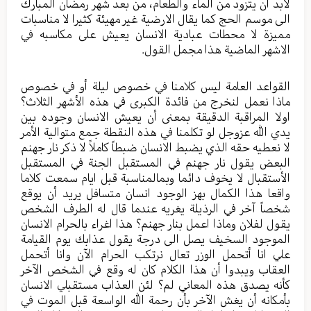
لابد أن يتزود من الماء والطعام، من بعد شهر رمضان المبارك
الى موسم الحج كما يقال الارضية غير مهيئة كثيرا لا مناسبات
مميزة لا محطات عبادية الانسان يعيش على مكاسبه في
الاشهر الماضية هذا مجمل القول.
القواعد العامة ليس كلامنا في خصوص ليلة أو في خصوص
ماذا نعمل لنخرج من فائدة الكبرى في هذه الأشهر الثلاث؟
اولا المراقبة الدقيقة بمعنى أن يعيش الانسان وجوده بين
يدي الله عزوجل لو تكلمنا في هذه النقطة جمع متوالية الأمر
لا نعطيه حقه الذي يضبط الانسان ضبطاً كاملاً لا ذكر نار جهنم
البعض يقول نار جهنم في المستقبل الجنة في المستقبل
الأستقبال لا يخوف دائما وبمالمناسبة قبل ايام سمعت كلاما
واقعا هذا الكمال بهز الوجود انسان متسافل يريد أن يوقع
شخصاً آخر في الرذيلة يغريه عندما قال له الطرف الشخص
يقول لفلان وماذا اعمل بنار جهنم؟ هذا اغراء بالحرام الانسان
الموجود السخيف يصل الى درجة يقول عذابك يوم القيامة
علي انا أتحمل الوزر تعال نرتكب الحرام الآن وانا أتحمل
العقاب ويبدوا أن هذا الكلام كان له وقع في الشخص الآخر
كأنه يصدق هذه المعاني لم؟ لئن العذاب مستقبلي الانسان
بأمكانه أن يغش الآخر بأن رحمة الله الواسعة قبل الموت في