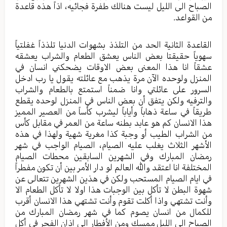
الصباح الى الليل ليست هنالك طفرة فجائيه، اذاً هذه قاعدة
من القواعد.
القاعدة الثانية الحد من التلذذ بشهوات الدنيا تلذذاً غفلتياً
سهوياً حقيقتا بعض الناس يعشق الطعام والشراب يعشقه
عشقاً انا هذا المعنى بعض الاوقات يضحكني انسان في
المنزل ولوحده الآن مرة يذهب مع عائلته يقول يا رب ادخل
السرور على عائلتي وانا ضمناً استمتع بالطعام والشراب
والترفيه ولكن يتفق أن بعض الناس في المنزل لوحده يقطع
طريقاً في ساعة ذهاباً وأياباً ليشرب كأساً من العصير المميز
هذا الانسان كم هو عابد بطنه ساعة من العمر في مقابل كأس
من الشراب الطيب أو وجبة كذا مغرية شهية ولهذا في هذه
الأشهر الثلاث يغلب عليه الصيام، الصيام الواجب في شهر
رمضان المبارك وفي الشهرين السابقين محطات الصيام
المختلفة انا اعتقد والله العالم لو دار الأمر بين أن تكون مفطراً
في ايام الصيام المستحب ولكن في هذين الشهرين تتعالى عن
شهوة البطن لا تأكل بين الوجبات هذا اولا لا تأكل الطعام الا
وأنت تشتهي واذا أكلت تقوم وأنت تشتهي هذا الانسان أقرب
للكمال من انسان يصوم كما في شهر رمضان المبارك من
الصباح الى الليل ممسك ومن الأفطار الى اذان الفجر في أكل