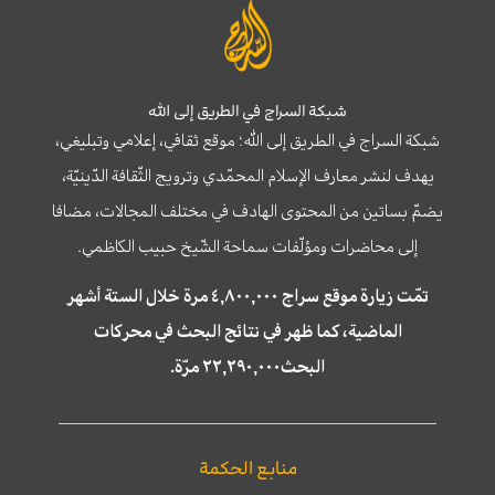
شبكة السراج في الطريق إلى الله
شبكة السراج في الطريق إلى الله؛ موقع ثقافي، إعلامي وتبليغي،
يهدف لنشر معارف الإسلام المحمّدي وترويج الثّقافة الدّينيّة،
يضمّ بساتين من المحتوى الهادف في مختلف المجالات، مضافا
إلى محاضرات ومؤلّفات سماحة الشّيخ حبيب الكاظمي.
تمّت زيارة موقع سراج ٤,٨٠٠,٠٠٠ مرة خلال الستة أشهر
الماضية، كما ظهر في نتائج البحث في محركات
البحث٢٢,٢٩٠,٠٠٠ مرّة.
منابع الحكمة