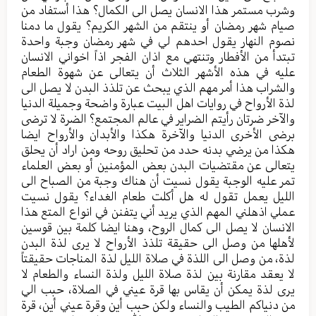
وشرب مستمر هذا الانسان يصل الى الكمال؟ هذا أستفاد من
صيام شهر رمضان أو ينتقم من الشهر الكريم؟ يقول ما دمنا
نصوم النهار يقول احدهم لي في شهر رمضان وجبة واحدة
تبتدأ من الأفطار وتنتهي مع اذان الفجر اذاً اخواني الانسان
عليه في هذه الأشهر الثلاث أن يتعالى عن شهوة الطعام
والشراب هذا أمر مهم الذي يبحث عن تلذذ البدن لا يصل الى
لذة الأرواح في روايات اهل البيت عبارة واضحة وجميلة الدنيا
والآخر ضرتان رأيتم الضراير في عالم المجتمع؟ الضرة لا ترضى
برضى الأخرى الدنيا والآخرة هكذا والأبدان والأرواح ايضا
هكذا من يرضي بدنه حدد من تحليق روحه ومن اراد أن يحلق
يتعالى عن مقتضيات البدن بعض المؤمنين أو بعض العلماء
تمر عليه الوجبة يقول نسيت أن هناك وجبة من الصباح الى
الليل يعمل تقول له هل أكلت طعام الغداء؟ يقول نسيت
عملي اذهلني المهم الذي يريد أني يتفنن في انواع المتع هذا
الانسان لا يصل الى كمال الروح، وهنا ايضا كلمة بين قوسين
لأهلها من وصل الى حقيقة تلذذ الأرواح لا يرى لذة البدن
لذة، من وصل الى اللذة في صلاة الليل لذة المناجات حقيقتاً
لا يعقد مقارنة بين لذة صلاة الليل ولذة النساء والطعام لا
يرى لذة يمكن أن يقاس بها قرة عيني في الصلاة، حبب الي
من دنياكم الطيب والنساء ولكن حبب أين وقرة عيني أين، قرة