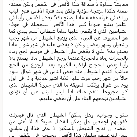
معايشة عداوة لا صداقة هذا الأفعى في القفص ولكن طعنته
طعنة هكذا مزعجة مؤذية ولكن بعد فترة الأفعى فتح الباب
ورآك في غرفة مغفلة ماذا يصنع بك؟ بعض الأفاعي رأينا في
التلفاز يبتلع حيواناً كبيرا هذا الأفعى سيجعلك في جوفه
الشياطين الذي لا يقضي عليها تماماً شيطاني أسلم بيدي كما
هو المعروف عن النبي، الذي يزعج الشيطان في شهر رجب
وشعبان وشهر رمضان ولكن لا يقضي عليه في شهر شوال ماذا
يصنع بك؟ الذي لا يقضي على الشيطان في موسم الجج رماه
بالجمرات رماه بالحجارة عندما يرجع الشيطان ماذا يصنع به؟
رأينا بعض الحجاج ارتكب الكبيرة بعد الرجوع من الحج
مباشرةً انتقم الشيطان منه بعض الناس في شهر شوال اسوء
حالاً من شهر رجب مرت عليه ثلاثة اشهر عبادية واذا في اول
يوم من شوال يرتكب الموبقة ما الذي جرى؟ الشيطان الذي
كان مجروحاً انتفم منك اذاً ليس البناء على أن نؤذي
الشياطين نزعجهم البناء على أن نقضي عليهم.
سئوال وجواب، وهل يمكن؟ الشيطان الذي قال فبعزتك
لأغوينهم اجمعين هل يمكن القضاء عليه؟ انا لا أعني من
القضاء أن نذبح الشيطان بالسكين لا اعني هذا، إن عبادي
ليس لك عليهم سلطان هذا الأفعى محبوس في القفص الى