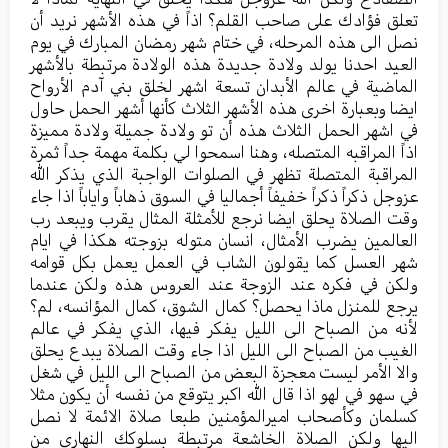
تعلق فؤادك على صاحب القلم؟ اذاً في هذه الأشهر نريد أن
نصل الى هذه المرحله، في ختام شهر رمضان المبارك في يوم
العيد احدنا يولد ولادة جديدة هذه الولادة مرتبطة بالأشهر
الماضية في عالم الأبدان تسعة اشهر لخلق بني آدم الأرواح
ايضا وبعبارة اخرى هذه الأشهر الثلاث كأنها أشهر الحمل حاول
في اشهر الحمل الثلاث هذه أن تو ولادة جميلة ولادة مميزة
اذاً المراقبه المتصله، وهنا اسمحوا لي بكلمة مهمة جداً ثمرة
المراقبة المتصلة تظهر في الصلوات الواجبة الذي يذكر الله
عزوجل ذكراً ذكراً خفيفاً أجماليا في السوق ذهاباً واياباً اذا جاء
وقت الصلاة يحلق ايضا نرجع للأمثلة المثال يقرب ويبعد رب
العالمين يضرب الأمثال، انسان متوله بزوجته هكذا في ايام
شهر العسل كما يقولون الشاب في العمل يعمل بكل قوامه
ولكن في فكره عند الزوجة عند العروس هذه ولكن عندما
يرجع للمنزل ماذا يحصل؟ كمال الشوق، كمال المؤانسه، لم؟
لأنه من الصباح الى الليل يفكر فيها، الذي يفكر في عالم
الغيب من الصباح الى الليل اذا جاء وقت الصلاة يبدع يحلق
والا الأمر ليست معجزة البعض من الصباح الى الليل في شغل
في سهو في لهو اذا قال الله اكبر يتوقع من نفسه أن يكون مثلا
كسلمان وكأصحاب اميرالمؤمنين طبعا صلاة الائمة لا نصل
اليها ولكن الصلاة الخاشعة مرتبطة بسلوكك النهاري من