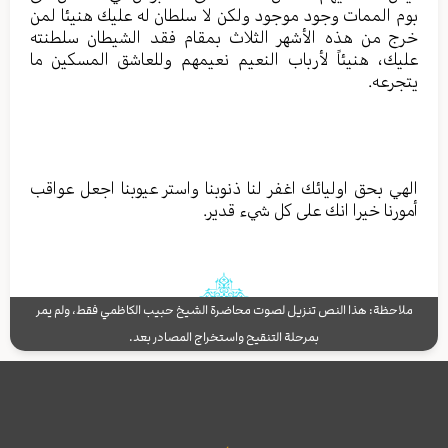
بوم الممات وجود موجود ولكن لا سلطان له عليك هنيئا لمن
خرج من هذه الأشهر الثلاث بمقام فقد الشيطان سلطنته
عليك، هنيئاً لأرباب النعيم نعيمهم وللعاشق المسكين ما
يتجرعه.
الهي بحق اوليائك اغفر لنا ذنوبنا واستر عيوبنا اجعل عواقب
أمورنا خيرا انك على كل شيء قدير.
ملاحظة: هذا النص تنزيل لصوت محاضرة الشيخ حبيب الكاظمي فقط، ولم يمر
بمرحلة التنقيح واستخراج المصادر بعد.