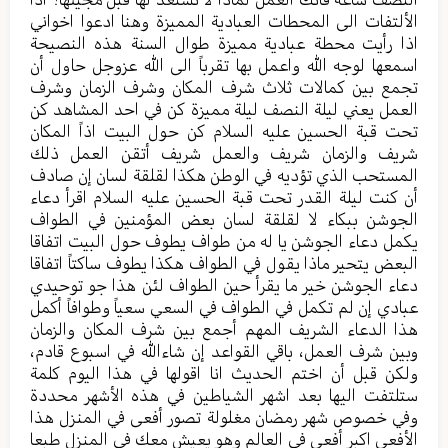
الألتفات الى المحطات العبادية المميزة وهنا ادعوا اخواني
اذا رأيت محطة عبادية مميزة طوال السنة هذه النصيحة
اسمعها لوجه الله واعمل بها تقرباً الى الله عزوجل حاول أن
تجمع بين كمالات ثلاث شرف المكان وشرف الزمان وشرف
العمل يعني ليلة النصف ليلة مميزة كن في احد المشاهد كن
تحت قبة الحسين عليه السلام كن حول البيت اذاً المكان
شريف والزمان شريف والعمل شريف أتقن العمل ذلك
المستحب الذي تؤديه في الوطن هكذا لقلقة لسان إن صادف
أن كنت ليلة القدر تحت قبة الحسين عليه السلام اقرأ دعاء
الجوشن ببكاء لا لقلقة لسان بعض المؤمنين في الطواف
يكمل دعاء الجوشن يا له من طواف يطوف حول البيت اتفاقا
البعض يتحير ماذا يقول في الطواف هكذا يطوف ساكتاً اتفاقا
دعاء الجوشن خير ما يقرأ حين الطواف لئن هذا جو توحيدي
عبادي إن لم تكمل في الطواف في السعي سعياً وطوافاً أكمل
هذا الدعاء الشريف المهم أجمع بين شرف المكان والزمان
وبين شرف العمل، باقي القواعد إن شاءالله في اسبوع قادم،
ولكن قبل أن اختم الحديث انا اقولها في هذا اليوم كلمة
ستلتفت اليها بعد اشهر الشياطين في هذه الأشهر محددة
وفي خصوص شهر رمضان مغلولة تصور أفعى في المنزل هذا
الأفعى اكبر أفعى في العالم وهو يعيش معك في المنزل طبعا