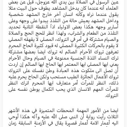
عين الرسول في الصلاة بين يدي الله عزوجل، قيل عن بعض
العلماء أنه عندما كان يدخل المشاهد يطوف حول البيت مثلا
يقول عندما نراه وكأنه انسان آخر خارج المشهد شخصية
وداخل المشهد يعيش حالة من التلذذ يبدوا على وجهه وعلى
أسارير وجهه هكذا بعض الاولياء اذاً النقطة الثانية تحديد
التلذذ من الطعام والشراب، ولهذا انظر للحج الحج والصلاة
والصيام مشتركة في أمر في التروك، المصلي لا يقهقه المصلي
لا يقوم بالحركات الكثيرة المصلي له قيود كثيرة الحاج المحرم
تعرفون تروك الأحرام الصائم له تروك ايضا بعضها مشتركة
ترك النساء اللذة الجنسية ممنوعة في الصيام وحال الأحرام
يعني ايها المصلي ايها المعتمر ايها الحاج ايها الصائم إن اردت
أن تصل الى ملكوت هذه العبادة وطن نفسك على التروك
تروك الأعمال الجائزة الطيب مستحب ولكن الحاج يحرم عليه
ذلك، النظر للمرآت أمر متعارف ايها المحرم اترك النظر
للمرآت المهم الانسان الذي يحب الكمال يوطن نفسه على
التروك.
ايضا من الأمور المهمة المحطات المتميزة في هذه الأشهر
الثلاث رأيت رواية أن النبي صلى الله عليه وآله هكذا أوحي
اليه أعمار الامة أعمار قصيرة يقال في الأزمنة السابقة زمان