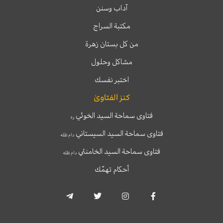
آداب وسنن
مكتبة السراج
من كل بستان زهرة
مشاكل وحلول
اختبر نفسك
كنز الفتاوىٰ
فتاوى سماحة السيد الخوئي
ره
فتاوى سماحة السيد السيستاني
دام ظله
فتاوى سماحة السيد الخامنئي
دام ظله
أحكام تهمّك
T
T
I
F
e
w
n
a
l
i
s
c
e
t
t
e
g
t
a
b
r
e
g
o