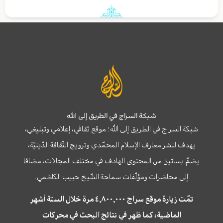
شبكة السراج في الطريق إلى الله
شبكة السراج في الطريق إلى الله؛ موقع ثقافي، إعلامي وتبليغي،
يهدف لنشر معارف الإسلام المحمّدي وترويج الثّقافة الدّينيّة،
يضمّ بساتين من المحتوى الهادف في مختلف المجالات، مضافا
إلى محاضرات ومؤلّفات سماحة الشّيخ حبيب الكاظمي.
تمّت زيارة موقع سراج ٤,٨٠٠,٠٠٠ مرة خلال الستة أشهر
الماضية، كما ظهر في نتائج البحث في محركات