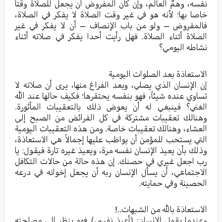
نفسه، وهمّ العالم، وإن كان المفروض أن يجعل للصلاة وقتاً
خاصا بها؛ لأنه هو في غير وقت الصلاة لا يفكر في الصلاة،
فالمفروض – ولو من باب الإنصاف – أن لا يفكر في غير
الصلاة أثناء الصلاة. فهل رأيت أحدا يفكر في صلاته أثناء
نشاطه اليومي؟
الاستعاذة بعد الصلوات اليومية
إن الإنسان الذي يصلي، وبعد الفراغ منها، يرى أن صلاته لا
تساوي عنده شيئاً، فهو بنفسه يحتقرها؛ فكيف حالها عند الله
الغني؟ فينبغي له أن يعوض ذلك بالتعقيبات المأثورة.
وهنالك تعقيبات مشتركة في كل الفرائض من الصبح إلى
العشاء، وهنالك تعقيبات خاصة. ومن هذه التعقيبات اليومية
التي يستحب للمؤمن أن يواظب عليها إجمالاً هي الاستعاذة،
وذلك بأن يعيذ الإنسان نفسه مرة، ويعيذ غيره تارة فيقول: يا
رب اجعل غيري في حصنك. إن هذه حالة من حالات التكافل
الاجتماعي، أن يسأل الإنسان ربه أن يجعل إخوانه في درعه
الحصينة وفي حمايته.
الاستعاذة بالله من الشبهات..!
وعندما يقول الإنسان: (أعيذ نفسي) فهو ينظر إلى مصلحته