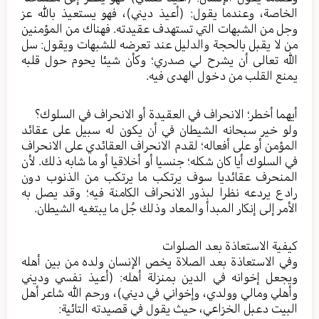
الخاصة، وعندما يقول: (أعيذ ديني)، فهو يستعيذ بالله عز
وجل من الشبهات التي تستهدف عقيدته. فهناك من المؤمنين
من لا يقبل بالحجة والدليل عند تعرضه للشبهات ويقول: سل
الله تعالى أن يشرح لي صدري؛ وكأن شيئا يحوم حول قلبه
يمنع القلب من دخول الهدى فيه.
أيهما أخطر؛ الانحراف في العقيدة أو الانحراف في السلوك؟
ولو خير سبحانه الشيطان في أن يكون له سبيل على عقائد
المؤمن أو على أفعاله؛ لقدم الانحراف العقائدي على الانحراف
في السلوك أيا كان شكله؛ جنسيا أو أخلاقيا أو ما شابه ذلك. لأن
المنحرف عقائديا سوف يرتكب ما يرتكب من الذنوب دون
رادع يردعه نظرا لبذور الانحراف الكامنة فيه؛ وقد يصل به
الأمر إلى إنكار المبدأ والمعاد وذلك جُل ما يبتغيه الشيطان.
كيفية الاستعاذة بعد الصلوات
وفي الاستعاذة بعد الصلاة يخص الإنسان ولده من بين أهله
ويجعل إخوانه في الدين بمنزلة أهله: (أعيذ نفسي وديني
وأهلي ومالي وولدي، وإخواني في ديني)، ورحم الله شاعر أهل
البيت دعبل الخزاعي، حيث يقول في قصيدته التائية: