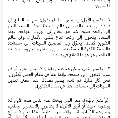
تفسيران:
١. التفسير الأول: إن بعض العلماء يقول: نعم، ما المانع في
ذلك؟.. إن رب العالمين في عالم الطبيعة، يحوّل السماد النتن
إلى رائحة طيبة، كما هو الحال في الورود الفواحة، فهذا
السماد يتحوّل إلى رائحة تباع بأغلى الأثمان!.. وفي عالم
التكوين كذلك، يحوّل رب العالمين السيئات إلى حسنات:
فالنطفة القذرة النجسة، تتحول إلى طفل وسيم وجميل؛ رب
العالمين هو هو ما المانع في ذلك؟!..
٢. التفسير الثاني: ولكن هناك من يقول: لا، ليس المراد أن كل
سرقة تتحول إلى صدقة، وإنما هم في مقام العمل يُكفّرون:
فمن كان سارقاً ثم تاب، يصير مصدّقاً؛ هذا معنى تبديل
السيئات إلى حسنات.. هذا في مقام التكفير!..
-﴿وَأَصْلَحَ بَالَهُمْ﴾.. هذا الذي يبحث عنه الناس هذه الأيام فلا
يجدونه، حيث أن أثرى الأثرياء لا يشعرون بالاستقرار الباطني،
وتعلوهم الكآبة والقلق والاضطراب دائماً.. هذا البال لا يصلح
إلا بفضل الله عز وجل، وهو القائل في آية أخرى: ﴿أَلاَ بِذِكْرِ اللَّهِ