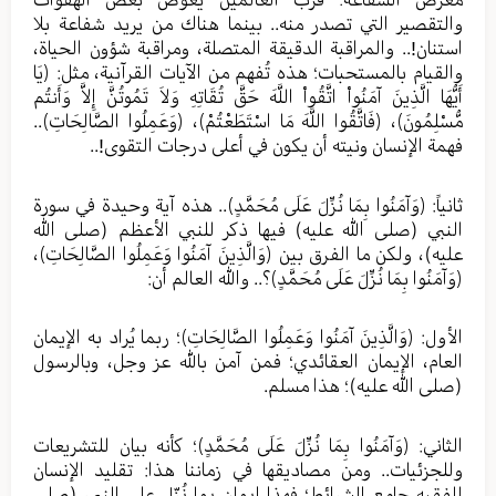
والتقصير التي تصدر منه.. بينما هناك من يريد شفاعة بلا
استنان!.. والمراقبة الدقيقة المتصلة، ومراقبة شؤون الحياة،
والقيام بالمستحبات؛ هذه تُفهم من الآيات القرآنية، مثل: ﴿يَا
أَيُّهَا الَّذِينَ آمَنُواْ اتَّقُواْ اللَّهَ حَقَّ تُقَاتِهِ وَلاَ تَمُوتُنَّ إِلاَّ وَأَنتُم
مُّسْلِمُونَ﴾، ﴿فَاتَّقُوا اللَّهَ مَا اسْتَطَعْتُمْ﴾، ﴿وَعَمِلُوا الصَّالِحَاتِ﴾..
فهمة الإنسان ونيته أن يكون في أعلى درجات التقوى!..
ثانياً: ﴿وَآمَنُوا بِمَا نُزِّلَ عَلَى مُحَمَّدٍ﴾.. هذه آية وحيدة في سورة
النبي (صلی الله عليه) فيها ذكر للنبي الأعظم (صلی الله
عليه)، ولكن ما الفرق بين ﴿وَالَّذِينَ آمَنُوا وَعَمِلُوا الصَّالِحَاتِ﴾،
﴿وَآمَنُوا بِمَا نُزِّلَ عَلَى مُحَمَّدٍ﴾؟.. والله العالم أن:
الأول: ﴿وَالَّذِينَ آمَنُوا وَعَمِلُوا الصَّالِحَاتِ﴾؛ ربما يُراد به الإيمان
العام، الإيمان العقائدي؛ فمن آمن بالله عز وجل، وبالرسول
(صلی الله عليه)؛ هذا مسلم.
الثاني: ﴿وَآمَنُوا بِمَا نُزِّلَ عَلَى مُحَمَّدٍ﴾؛ كأنه بيان للتشريعات
وللجزئيات.. ومن مصاديقها في زماننا هذا: تقليد الإنسان
للفقيه جامع الشرائط؛ فهذا إيمان بما نُزّل على النبي (صلی