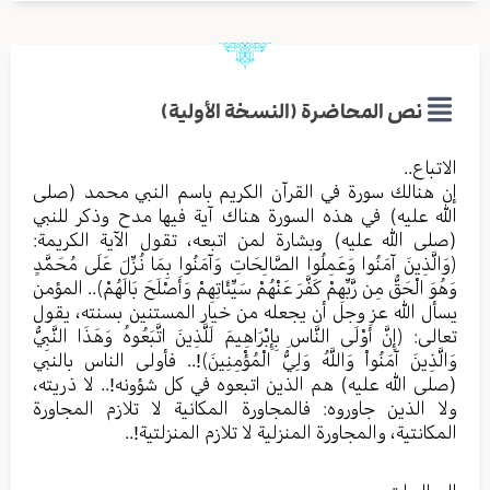
نص المحاضرة (النسخة الأولية)
الاتباع..
إن هنالك سورة في القرآن الكريم باسم النبي محمد (صلی
الله عليه) في هذه السورة هناك آية فيها مدح وذكر للنبي
(صلی الله عليه) وبشارة لمن اتبعه، تقول الآية الكريمة:
﴿وَالَّذِينَ آمَنُوا وَعَمِلُوا الصَّالِحَاتِ وَآمَنُوا بِمَا نُزِّلَ عَلَى مُحَمَّدٍ
وَهُوَ الْحَقُّ مِن رَّبِّهِمْ كَفَّرَ عَنْهُمْ سَيِّئَاتِهِمْ وَأَصْلَحَ بَالَهُمْ﴾.. المؤمن
يسأل الله عز وجل أن يجعله من خيار المستنين بسنته، يقول
تعالى: ﴿إِنَّ أَوْلَى النَّاسِ بِإِبْرَاهِيمَ لَلَّذِينَ اتَّبَعُوهُ وَهَذَا النَّبِيُّ
وَالَّذِينَ آمَنُواْ وَاللَّهُ وَلِيُّ الْمُؤْمِنِينَ﴾!.. فأولى الناس بالنبي
(صلی الله عليه) هم الذين اتبعوه في كل شؤونه!.. لا ذريته،
ولا الذين جاوروه: فالمجاورة المكانية لا تلازم المجاورة
المكانتية، والمجاورة المنزلية لا تلازم المنزلتية!..