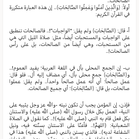
الصالحات..
أولاً: ﴿وَالَّذِينَ آمَنُوا وَعَمِلُوا الصَّالِحَاتِ﴾.. إن هذه العبارة متكررة
في القرآن الكريم:
أ- قال: ﴿الصَّالِحَاتِ﴾ ولم يقل: “الواجبات”!.. فالصالحات تنطبق
على الواجبات والمستحبات أيضاً، مثل: صلاة الليل التي هي
من المستحبات، وهي أيضاً من الصالحات، بل على رأس
الصالحات!..
ب- إن الجمع المحلى بأل في اللغة العربية؛ يفيد العموم!..
و﴿الصَّالِحَاتِ﴾ جمع محلى بأل، أي مضاف إليه أل.. فلو قال:
عمل صالحاً؛ أي أنه عمل صالحاً واحداً.. ولم يقل: عملوا
صالحات، بل قال: ﴿الصَّالِحَاتِ﴾؛ أي جميع الصالحات.
فإذن، إن المؤمن يجب أن تكون نيته -والله عز وجل يثيبه على
النية- العمل بكل خلال رسول الله (صلی الله عليه) والاستنان
بكل فعل قام به النبي (صلی الله عليه)!.. كما نقول في الصلاة
الشعبانية: (اللهمَّ!.. فأعنّا على الاستنان بسنّته فيه، ونيل
الشفاعة لديه).. فالذي يستن بالنبي (صلی الله عليه) هذا في
معرض الشفاعة؛ فرب العالمين يعوّض بعض الهفوات