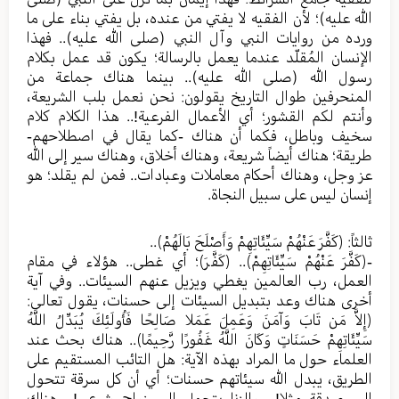
الله عليه)؛ لأن الفقيه لا يفتي من عنده، بل يفتي بناء على ما
ورده من روايات النبي وآل النبي (صلی الله عليه).. فهذا
الإنسان المُقلّد عندما يعمل بالرسالة؛ يكون قد عمل بكلام
رسول الله (صلی الله عليه).. بينما هناك جماعة من
المنحرفين طوال التاريخ يقولون: نحن نعمل بلب الشريعة،
وأنتم لكم القشور؛ أي الأعمال الفرعية!.. هذا الكلام كلام
سخيف وباطل، فكما أن هناك -كما يقال في اصطلاحهم-
طريقة؛ هناك أيضاً شريعة، وهناك أخلاق، وهناك سير إلى الله
عز وجل، وهناك أحكام معاملات وعبادات.. فمن لم يقلد؛ هو
إنسان ليس على سبيل النجاة.
ثالثاً: ﴿كَفَّرَ عَنْهُمْ سَيِّئَاتِهِمْ وَأَصْلَحَ بَالَهُمْ﴾..
-﴿كَفَّرَ عَنْهُمْ سَيِّئَاتِهِمْ﴾.. ﴿كَفَّرَ﴾؛ أي غطى.. هؤلاء في مقام
العمل، رب العالمين يغطي ويزيل عنهم السيئات.. وفي آية
أخرى هناك وعد بتبديل السيئات إلى حسنات، يقول تعالى:
﴿إِلاَّ مَن تَابَ وَآمَنَ وَعَمِلَ عَمَلا صَالِحًا فَأُولَئِكَ يُبَدِّلُ اللَّهُ
سَيِّئَاتِهِمْ حَسَنَاتٍ وَكَانَ اللَّهُ غَفُورًا رَّحِيمًا﴾.. هناك بحث عند
العلماء حول ما المراد بهذه الآية: هل التائب المستقيم على
الطريق، يبدل الله سيئاتهم حسنات؛ أي أن كل سرقة تتحول
إلى صدقة مثلا!.. والزنا يتحول إلى زواج شرعي!.. هناك