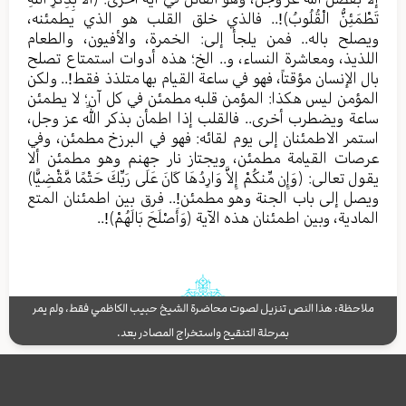
تَطْمَئِنُّ الْقُلُوبُ﴾!.. فالذي خلق القلب هو الذي يطمئنه،
ويصلح باله.. فمن يلجأ إلى: الخمرة، والأفيون، والطعام
اللذيذ، ومعاشرة النساء، و.. الخ؛ هذه أدوات استمتاع تصلح
بال الإنسان مؤقتاً، فهو في ساعة القيام بها متلذذ فقط!.. ولكن
المؤمن ليس هكذا: المؤمن قلبه مطمئن في كل آنٍ؛ لا يطمئن
ساعة ويضطرب أخرى.. فالقلب إذا اطمأن بذكر الله عز وجل،
استمر الاطمئنان إلى يوم لقائه: فهو في البرزخ مطمئن، وفي
عرصات القيامة مطمئن، ويجتاز نار جهنم وهو مطمئن ألا
يقول تعالى: ﴿وَإِن مِّنكُمْ إِلاَّ وَارِدُهَا كَانَ عَلَى رَبِّكَ حَتْمًا مَّقْضِيًّا﴾
ويصل إلى باب الجنة وهو مطمئن!.. فرق بين اطمئنان المتع
المادية، وبين اطمئنان هذه الآية ﴿وَأَصْلَحَ بَالَهُمْ﴾!..
ملاحظة: هذا النص تنزيل لصوت محاضرة الشيخ حبيب الكاظمي فقط، ولم يمر
بمرحلة التنقيح واستخراج المصادر بعد.