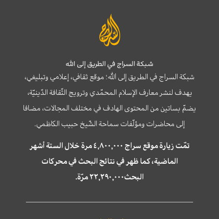
شبكة السراج في الطريق إلى الله
شبكة السراج في الطريق إلى الله؛ موقع ثقافي، إعلامي وتبليغي،
يهدف لنشر معارف الإسلام المحمّدي وترويج الثّقافة الدّينيّة،
يضمّ بساتين من المحتوى الهادف في مختلف المجالات، مضافا
إلى محاضرات ومؤلّفات سماحة الشّيخ حبيب الكاظمي.
تمّت زيارة موقع سراج ٤,٨٠٠,٠٠٠ مرة خلال الستة أشهر
الماضية، كما ظهر في نتائج البحث في محركات
البحث٢٢,٢٩٠,٠٠٠ مرّة.