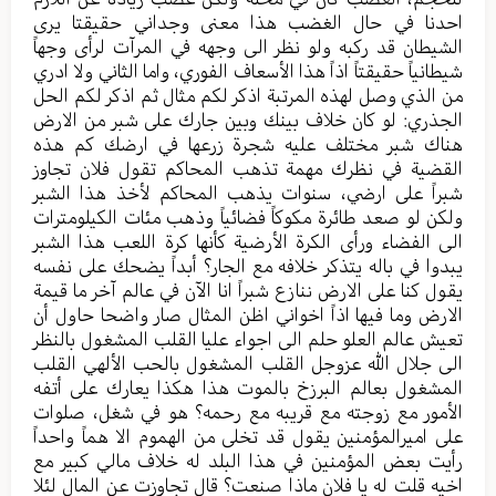
احدنا في حال الغضب هذا معنى وجداني حقيقتا يرى
الشيطان قد ركبه ولو نظر الى وجهه في المرآت لرأى وجهاً
شيطانياً حقيقتاً اذاً هذا الأسعاف الفوري، واما الثاني ولا ادري
من الذي وصل لهذه المرتبة اذكر لكم مثال ثم اذكر لكم الحل
الجذري: لو كان خلاف بينك وبين جارك على شبر من الارض
هناك شبر مختلف عليه شجرة زرعها في ارضك كم هذه
القضية في نظرك مهمة تذهب المحاكم تقول فلان تجاوز
شبراً على ارضي، سنوات يذهب المحاكم لأخذ هذا الشبر
ولكن لو صعد طائرة مكوكاً فضائياً وذهب مئات الكيلومترات
الى الفضاء ورأى الكرة الأرضية كأنها كرة اللعب هذا الشبر
يبدوا في باله يتذكر خلافه مع الجار؟ أبداً يضحك على نفسه
يقول كنا على الارض ننازع شبراً انا الآن في عالم آخر ما قيمة
الارض وما فيها اذاً اخواني اظن المثال صار واضحا حاول أن
تعيش عالم العلو حلم الى اجواء عليا القلب المشغول بالنظر
الى جلال الله عزوجل القلب المشغول بالحب الألهي القلب
المشغول بعالم البرزخ بالموت هذا هكذا يعارك على أتفه
الأمور مع زوجته مع قريبه مع رحمه؟ هو في شغل، صلوات
على اميرالمؤمنين يقول قد تخلى من الهموم الا هماً واحداً
رأيت بعض المؤمنين في هذا البلد له خلاف مالي كبير مع
اخيه قلت له يا فلان ماذا صنعت؟ قال تجاوزت عن المال لئلا