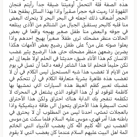
هذه الصفة قلة التحمل أوعيتنا ضيقة جداً رأيتم فنجان
القهوة اذا رميت فيه حجراً صقيراً واذا بهذا السائل يطفح هذا
الحجر أضعاف ذلك اجعله في البحر البحر لا يتحرك البعض
منا قلبه كالبحر يستقبل الجبال من الشتائم من الأذى يبتلعه
في جوفه والبعض منا طفل صغير يهيجه واقعا في بعض
الحالات منظر مضحك ترى طفلاً صغيراً يهيج احدهم واذا
يعلوا صوته على من؟ على طفل رضيع بعض الأمهات هكذا
يضربن رضعهن منظر مضحك حتى هذا الرضيع يثير غضب
الانسان كم هذا الأناء ضيق، حديثنا في الحلم اولا طبعا إن لم
تكن حليماً فتحلم انا هذا الشاعر ارفعه دائما أن تصل في يوم
من الايام لا تغضب هذا شبه المستحيل ليس الكلام في أن لا
تغضب هذه ظاهرة بشرية متعارفة الكلام في أن تتحكم في
غضبك تعبير كظم الغيظ هذه السيارات التي نمشيها بها
كاظمة للوقود لو أن هذا الوقود الذي يشتعل في المحرك لا
تكظمه تنفجر بك الدابة هناك احتراق ولكن هذا الأحتراق
تحت السيطرة هذا الأحتراق يتحول الى طاقة ديناميكية واذا
بالعجلات تمشي، احدنا ليس من المطلوب أن لا يحترق في
باطنه هذا أمر قهري، موسى عليه السلام فلما سكت عن موسى
الغضب نبي الله كليم الله كان يغضب الأنبياء النبي الخاتم
ائمة اهل البيت عليهم السلام عندما كان يغضب النبي لا يقوم