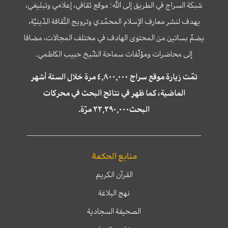
شبكة السراج في الطريق إلى الله؛ موقع ثقافي، إعلامي وتبليغي،
يهدف لنشر معارف الإسلام المحمّدي وترويج الثّقافة الدّينيّة،
يضمّ بساتين من المحتوى الهادف في مختلف المجالات، مضافا
إلى محاضرات ومؤلّفات سماحة الشّيخ حبيب الكاظمي.
تمّت زيارة موقع سراج ٤,٨٠٠,٠٠٠ مرة خلال الستة أشهر
الماضية، كما ظهر في نتائج البحث في محركات
البحث٢٢,٢٩٠,٠٠٠ مرّة.
منابع الحكمة
القرآن الكريم
نهج البلاغة
الصحيفة السجادية