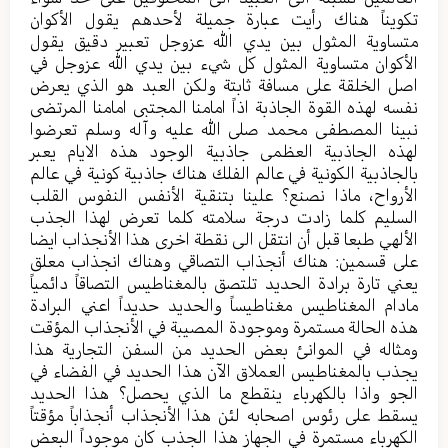
تكويناً هناك رأيت عبارة جميلة لأحدهم يقول الأكوان
متساوية المثول بين يدي الله عزوجل تعبير دقيق يقول
الأكوان متساوية المثول كل شيء بين يدي الله عزوجل في
اصل الخلقة على مسافة ثابتة ولكن العبد هو الذي يعرض
نفسه لهذه القوة الجاذبة اذاً امامنا المجتبى امامنا المرتضى
نبينا المصطفى محمد صلى الله عليه وآله وسلم تعرضوا
لهذه الجاذبية العظمى جاذبية الوجود هذه الايام يعبر
بالجاذبية الكونية في عالم الفلك هناك جاذبية كونية في عالم
الأرواح، ماذا نصنع؟ علينا بتنقية الأنفس النفوس القلب
السليم كلما زادت درجة سلامته كلما تعرض لهذا الجذب
الألهي طبعا قبل أن انتقل الى نقطة اخرى هذا الأنجذاب ايضا
على قسمين: هناك أنجذاب التصاقي وهناك انجذاب معلق
يعني تارة برادة الحديد تلتصق بالمغناطيس التصاقاً دائمياً
مادام المغناطيس مغناطيساً والحديد حديداً اعني البرادة
هذه الحالة مستمرة وموجودة المصيبة في الأنجذاب المؤقت
ومثاله في الموانئ بعض الحديد من السفن التجارية هذا
يجذب بالمغناطيس العملاق الآن هذا الحديد في الفضاء في
الجو واذا بالكهرباء ينقطع ما الذي يحصل؟ هذا الحديد
يسقط على رئوس اصحابه لئن هذا الأنجذاب أنجذاباً مؤقتاً
الكهرباء مستمرة في الجهاز هذا الجذب كان موجوداً البعض