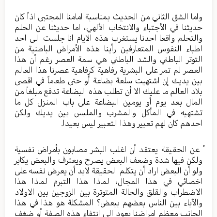
واما الشق الثاني من الحديث بمناسبة امامنا المجتبى اذاً كان
حديثنا في الأجتباء والانتخاب الألهي، اما حديثنا عن الحلم
والتحلم واقعا احدنا يستغرب هذه الايام انا جلست الى احد
اطباء النفوس المتعارفين رأينا هذه الأمراض الباطنية من
التوتر الباطني والشد الباطني هي سمة العصر رغم أن هذا
العصر لم تمر على البشرية رفاهية كرفاهية عصرنا هذا العالم
بين يديك إن اشتهيت سلعة بضاعة أو حتى طعاماً في اقصى
بلاد العالم ما عليك الا أن تطلب هذه البضاعة تدفع مبلغاً من
المال بعد يوم أو يومين البضاعة على باب المنزل كل ما
تشتهيه في المأكل والمشرب والملبس بين يديك ولكن
احدهم كان لهم تعبير وهذا التعبير ليس بعيدا.
ً عن الحقيقة يعتقد أن اغلب البشر مصابون بأمراض نفسية
ولكن فيها شدة وضعف البعض يصرح ويعترف والبعض يكابر
ولو أن البعض اراد أن يتكلم الحقيقة لابد أن يعرض نفسه على
اخصائي في هذا المجال، لماذا هذا التبرم لماذا هذا
الاضطراب والقلق والحالة المتوترة بين الزوجين بين الاولاد
والآباء بين الناس بعضهم ببعض؟ المشكلة هو هذا في هذا
الجانب معظم امراضنا يعود الى انتفاء هذه الصفة أو ضغف