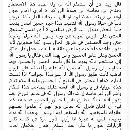
قال اريد الآن أن استغفر الله لي وله طبعا هذا الاستغفار
يحتاج الى معاملة الى صلاة الى كذا لا ادري الامام يقول
أوقعتني في تعب هكذا وصلوا الى الدرجات العلى، أذنب رجل
ذنباً في حياة رسول الله فتغيب هذا حياء جميل انسان يذنب
ذنباً البعض يقول اريد الارض تبتلعني لا أرى نفسي تستحق
المشي على الارض تغيب عن وجه رسول الله حياءاً وخجلاً
حتى وجد الحسنين في طريق الخال يبدوا كانا صغيرين لأنه
يقول فأخذهما فأحتملهما على عاتقيه يا له من حمل على عاتق
الحسن وعلى عاتق الحسين وأتى بهما النبي فقال يا رسول الله
إني مستجير بالله وبهما ما قال بأسم الحسن والحسين بهما
حملهما الى رسول الله صلى الله عليه وآله، ثم قال للرجل
اذهب فأنت طليق رسول الله له غير هذا الجواب؟ اذا ذهبت
لزيارة الامام المجتبى في البقيع أو الحسين عليه السلام تذكر
هذه الرواية قل يا رسول الله اقسم عليك بصاحب هذا المقام
وأشر الى قبر امامك إن شاءالله رسول الله في عالم البرزخ ايضا
يقول اذهب فأنت طليق فقال للحسن والحسين قد شفعتكما
فيه أي فتيان فأنزل الله تعالى ولو أنهم أذ ظلموا انفسهم
جائوك فاستغفروا الله واستغفر لهم الرسول لوجدوا الله تواباً
رحيما، النبي له عبارة انا رأيتها لأول مرة في كتاب كامل
الزيارات يقول يا علي لقد أذهلني هذان الغلامان لماذا