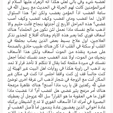
لغضبه شيء وفي بالي لعلي هكذا أنه الزهراء عليها السلام أو
اميرالمؤمنين كانت لهم الجرئة في الحديث مع رسول الله في
ساعة الغضب اذاً المؤمن يغضب ولكن لم؟ هذا السئوال
الاول: لما اغضب ومتى اغضب وكيف اغضب وكيف أصب
غضبي؟ هذه المراحل الأربع إن أجتزتها بنجاح فأنت حليم والا
اذهب عالج نفسك ماذا نعمل لئن نكون من الحلماء؟ هناك
أسعاف فوري كما يعبر هذه الايام وهناك أقتلاع للجذور نذكر
العلاجين، اول علاج بسيط بعض الذين يصاب بجلطة في
القلب أو سكتة في القلب اذا كان هناك طبيب حاذق بالصدمة
على صدره ينقذه من الموت أسعاف ولكن هذا الأسعاف
ينجيك من الموت، اولا عند الغضب جمد نفسك تماماً اجعل
نفسك في مبردة مثلجة كما يقال لا تتكلم لا تأخذ قرار لا تمد
يد اذهب الى زاوية هكذا في روايات اهل البيت غير الهيئة إن
كنت جالساً قف إن كنت واقفاً اجلس اذا كنت في مكان غير
المكان أنت مع الزوجة في شجار اذهب الى غرفة اخرى توضئ
صلي لله ركعتين قل يا رب ماذا أصنع؟ هناك ظاهرة مزعجة
هناك أمر مزعج يثير غضبي هل اغضب أم؟ اذا غضبت ماذا
اقول ما هي العقوبة ما هو القرار؟ سل الله عزوجل أن يعطيك
البصيرة في أمرك اذاً الأسعاف الفوري لا تدع الشيطان يركبك
عادة اخواني الذين يغضبون عادة يندمون اما لأصل الغضب أو
للحجم، الغضب كان في محله ولكن غضب زيادة عن اللازم