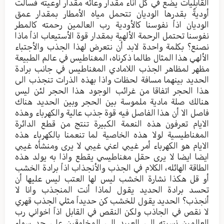
القابليات يضع في كل اناء مقدار وعائه مقدار أوعيته فسالت
أوديةٌ بقدرها الوديان تتحمل مياه الأمطار بمقدار عمق
الوديان اذاً نفوسنا كالأودية رب العالمين رحمته كالمطر
نفوسنا تحتمل الرحمة الألهية بمقدار قوة الأستيعاب اذاً ماذا
نصنع؟ بكلمة واحدة لابد أن نتعرض لهذا الجذب والأجتباء
الألهي هذا المثال طالما ذكرناه، المغناطيس في عالم الطبيعة
مظهر لمظاهر الجذب اللامادي المغناطيس في جانب برادة
الحديد بينهما مسافة لحظات واذا بهذه الذرات تنجذب الى
هذا الحجر اتفاقا من غرائب الوجود هذا الحجر لئن ليس
هنالك صلة مادية ملموسة بين الحجر وبين الحديد هناك
فاصل الا أن هذا الفاصل فيه قوة جذب عالية والكهرباء وهذه
الايام تعرفون هذه النعمة الكبيرة تنتج من قطع الدائرة
المغناطيسية لولا هذه الخاصية لما تنعمنا بالكهرباء هذه
الايام هو الكهرباء أمر غيبي اعني غيبي لا يرى ومنشأه غيبي
ايضا ايضا لا يرى حقل مغناطيسي يقطع واذا به يولد هذه
الطاقة الهائله، الكلام في الجذب والأنجذاب اذاً برادة الخشب
أو قل هكذا نشارة الخشب ليس لها العتب ليس عليها أن
تحسد برادة الحديد يقول لماذا أنت المنجذب وانا لا
أنجذب؟ الحديد يقول للخشب كن حديداً مثلي الجذب قهري
لا نقص في الجاذب ولكن النقص في القابل اذاً اخواني رب
العالمين نسبته الى العبيد الى المخلوقين على حد سواء