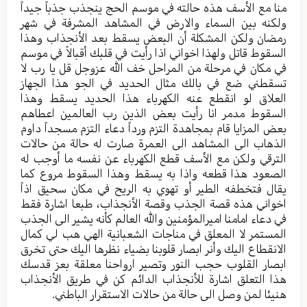
منا مع الأسف هذه حالته في موسم الحج ينجذب جذباً جيداً
ولكنه بين السماء والارض في المشاهد المشرفة في شهر
رمضان ولكن المشكلة أن البعض يسقط بعد الأنجذاب وهذا
السقوط قاتل ولهذا اخواني اذا رأيت في قلبك أقبالاً في موسم
في مكان في مرحلة من المراحل خف الله عزوجل قل يا رب لا
تسقطني ضع في بالك مثال الحديد في الجو هذا الجهاز
العلاق لو انقطع عنه الكهرباء هذا الحديد يسقط وهذا
السقوط مدمر انا رأيت بعض الذين رب العالمين اعطاهم
بعض المزايا قام بمجاهدة التزم ورداً دعاء التزم مسجداً داوم
الذهاب الى المشاهد الى العمرة صارت له حالة من حالات
الترقي ولكن مع الأسف قطع الكهرباء عن نفسه ما أوجب له
الصعود هذا قطعه واذا به يسقط وهذا السقوط مروع كما
يقال فتخطفه الطير أو تهوي به الريح في مكان سحيق اذاً
اخواني هذه قصة الجذب وقصة الأنجذاب، طبعا اشارة فقط
في دعاء امامنا اميرالمؤمنين والله العالم كأنه يشير الى الجذب
المستمر لا المعلق في مناجات الشعبانية الهي هب لي كمال
الانقطاع اليك وأنر ابصار قلوبنا بضياء نظرها اليك حتى تخرق
ابصار القلوب حجب النور وتصير ارواحنا معلقة بعز قدسك
هذا التعلق اشارة للأنجذاب الدائم كن في طريق الأنجذاب
هنيئا لمن وصل الى حالة من حالات الاستقرار الباطني.