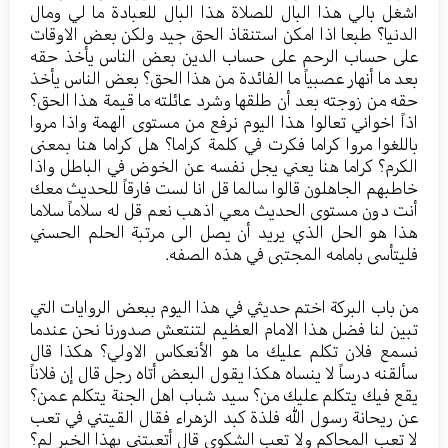
اشغل بالي هذا البال للصلاة هذا البال للعبادة ما لي ومال
الدنيا؟ طبعا اذا امكن استنقاذ الحق جيد ولكن بعض الاوقات
على حساب الرحم على حساب الدين بعض الناس يأخذ حقه
بعد ما أنهار عصبياً ما الفائدة من هذا الحق؟ بعض الناس يأخذ
حقه من زوجته بعد أن طلقها وشرد عائلته ما قيمة هذا الحق؟
اذاً اخواني تعالوا هذا اليوم نرفع من مستوى الهمة واذا مروا
باللغوا مروا كراما فكرت في كلمة كراما؟ هل كراما هنا بمعنى
الكرم؟ كراما هنا يعني يجل نفسه عن الخوض في الباطل واذا
خاطبهم الجاهلون قالوا سالما قل انا لست فارقاً للحديث معك
أنت دون مستوى الحديث معي اذهب نعم قل له سلاماً سلاما
هذا هو الحل الذي يريد أن يصل الى مرتبة الحلم الحسني
فليتأسى بامامه المجتبى في هذه الصفه.
من باب البركة اختم حديثي في هذا اليوم ببعض الروايات التي
تبين لنا فضل هذا الامام العظيم لتنتعش صدورنا نحن عندما
نسمع فلان تكلم عليك ما هو الأنعكاس الاولي؟ هكذا قال
سألقنه درساً لا ينساه هكذا يقول البعض أتاه رجل قال إن فلاناً
يقع فيك يتكلم عليك من؟ سيد شباب اهل الجنة يتكلم عمن؟
عن ريحانة رسول الله فلذة كبد الزهراء فقال القيتني في تعب
لا تعب المحاكم ولا تعب الشكوى قال أتعبتني بهذا الخبر لم؟