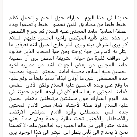
حديثنا في هذا اليوم المبارك حول الحلم والتحمل كظم
الغيظ طبعا من مصاديق الذين تحملوا الغيظ وأتصفوا بهذه
الصفة السامية امامنا المجتبى عليه السلام كم تجرع القصص
في هذه الدنيا كأبيه المرتضى واخيه الحسين عليهم السلام
كان يرى الشر في بيته ويرى الشر خارج المنزل انتم تعرفون ما
ابتلي به الامام من جهة زوجته ومن جهة اصحابه الذين خذلوه
في مواقف كثيرة من حياته الشريفة البعض يرى أن مصيبة
امامنا المجتبى من بعض الجهات اشد من مصيبة اخيه
الحسين عليه السلام، مصيبة امامنا المجتبى شبيهة بمصيبة
جده المصطفى النبي ما أوذي ايذاءاً بدنياً بليغاً ما وقع عليه
ما وقع على ولده الحسين عليه السلام ولكن الأذى النفسي
لأمامنا المجتبى عليه السلام كان في اوجه، المهم حديثنا في
هذا اليوم المبارك حول مسئلتين مرتبطتين بالامام الحسن
عليه السلام، اولا صفة الأجتباء الامام سمي الامام المجتبى
جده النبي المصطفى وأبوه الامام المرتضى الارتضاء
والأصطفاء والأجتباء تحت دائرة واحدة يعني ماذا؟ يعني
هناك اختيار الهي من عالم الغيب رب العالمين علمه لا كعلمنا
نحن لا يحتاج الى تأمل ينظر الى البشر الى هذا الوجود يرى