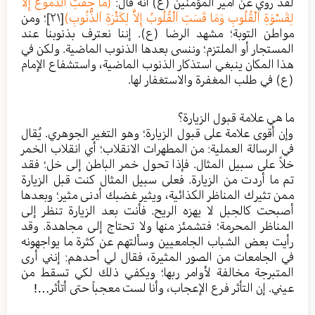
لقد روي عن أمير المؤمنين (ع) أنه قال:
(مَا جَفَّتِ اَلدُّمُوعُ إِلاَّ
لِقَسْوَةِ اَلْقُلُوبِ وَمَا قَسَتِ اَلْقُلُوبُ إِلاَّ لِكَثْرَةِ اَلذُّنُوبِ)
[٢١]
؛ ومن
مواطن التوبة؛ مشهد الرضا (ع). إننا نعترف بذنوبنا عند
المستجار أو الملتزم؛ وننسى بعدها الذنوب الماضية. ولكن في
هذا المكان ينبغي استذكار الذنوب الماضية، واستشفاع الإمام
(ع) في طلب المغفرة والاستغفار لها.
ما هي علامة قبول الزيارة؟
وإن أقوى علامة على قبول الزيارة؛ وهو التغير الجوهري. يُقال
في الرسالة العملية: من المطهرات الانقلاب؛ أي انقلاب الخمر
خلاً على سبيل المثال. فإذا تحول خمر الباطن إلى خل؛ فقد
تم ما أردت من الزيارة. فعلى سبيل المثال كنت قبل الزيارة
ممن تثيرك المناظر الكذائية، ويثير غضبك أدنى مثير؛ وبعدها
أصبحت كالجبل لا يهزه الريح. فأنت بعد الزيارة تنظر إلى
المناظر المحرمة؛ فتشمئز منها ولا تحتاج إلى مجاهدة. وقد
رأيت بعض الشباب الجامعيين وسألتهم عن كثرة ما يواجهونه
في الجامعات من الصور المثيرة، فقال لي أحدهم: إنني أرى
المتبرجة مخالفة لأوامر ربها؛ ويكفي ذلك لكي تسقط من
عيني. إن التأثر فرع الإعجاب، وأنا لست معجباً حتى أتأثر…!