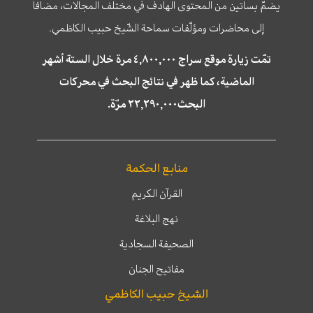
يضمّ بساتين من المحتوى الهادف في مختلف المجالات، مضافا
إلى محاضرات ومؤلّفات سماحة الشّيخ حبيب الكاظمي.
تمّت زيارة موقع سراج ٤,٨٠٠,٠٠٠ مرة خلال الستة أشهر
الماضية، كما ظهر في نتائج البحث في محركات
البحث٢٢,٢٩٠,٠٠٠ مرّة.
منابع الحكمة
القرآن الكريم
نهج البلاغة
الصحيفة السجادية
مفاتيح الجنان
الشيخ حبيب الكاظمي