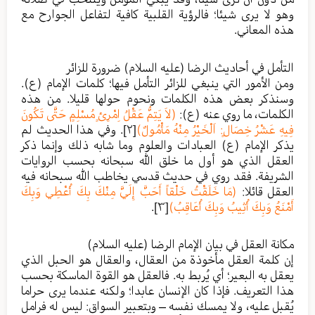
وهو لا يرى شيئا؛ فالرؤية القلبية كافية لتفاعل الجوارح مع
هذه المعاني.
التأمل في أحاديث الرضا (عليه السلام) ضرورة للزائر
ومن الأمور التي ينبغي للزائر التأمل فيها؛ كلمات الإمام (ع).
وسنذكر بعض هذه الكلمات ونحوم حولها قليلا. من هذه
الكلمات، ما روي عنه (ع):
(لاَ يَتِمُّ عَقْلُ اِمْرِئٍ مُسْلِمٍ حَتَّى تَكُونَ
فِيهِ عَشْرُ خِصَالٍ: اَلْخَيْرُ مِنْهُ مَأْمُولٌ)
[٢]
. وفي هذا الحديث لم
يذكر الإمام (ع) العبادات والعلوم وما شابه ذلك وإنما ذكر
العقل الذي هو أول ما خلق الله سبحانه بحسب الروايات
الشريفة. فقد روي في حديث قدسي يخاطب الله سبحانه فيه
العقل قائلا:
(مَا خَلَقْتُ خَلْقاً أَحَبَّ إِلَيَّ مِنْكَ بِكَ أُعْطِي وَبِكَ
أَمْنَعُ وَبِكَ أُثِيبُ وَبِكَ أُعَاقِبُ)
[٣]
.
مكانة العقل في بيان الإمام الرضا (عليه السلام)
إن كلمة العقل مأخوذة من العقال، والعقال هو الحبل الذي
يعقل به البعير؛ أي يُربط به. فالعقل هو القوة الماسكة بحسب
هذا التعريف. فإذا كان الإنسان عابدا؛ ولكنه عندما يرى حراما
يُقبل عليه، ولا يمسك نفسه – وبتعبير السواق: ليس له فرامل