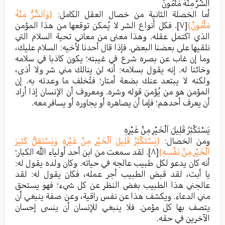
اَلشَّرُّ مِنْهُ مَأْمُونٌ
أما الخصلة الثانية من خصال العقل الكامل:
(وَاَلشَّرُّ مِنْهُ
مَأْمُونٌ)
[٧]
. فكل أنواع الشر لا يُمكن توقعها من هذا المؤمن
الذي اكتمل عقله. وهذا معنى من معاني تحية السلام التي
نلقيها على بعضنا البعض. فإذا قال أحدنا لأخيه: السلام عليك،
وما إن غاب عن بصره شرع في غيبته؛ يكون كاذبا في سلامه
وخائنا له. إنه يقول بسلامه: أنه لن ينالك مني شر ولا أذى،
ولكنه لا يبتعد عنك بضعة أمتار؛ فتُخلف ما وعدته به. إن
المؤمن هو من يُؤمن قوله وشره. ومعروف أن الإنسان إذا أراد
أن يعرف أحدهم؛ فإما أن يصاهره أو يجاوره أو يسافر معه.
يَسْتَكْثِرُ قَلِيلَ اَلْخَيْرِ مِنْ غَيْرِهِ
ومن الخصال:
(يَسْتَكْثِرُ قَلِيلَ اَلْخَيْرِ مِنْ غَيْرِهِ وَيَسْتَقِلُّ كَثِيرَ
اَلْخَيْرِ مِنْ نَفْسِهِ)
[٨]
. لقد سمعت من ابن أحد أولياء الله الكبار؛
أنه كان يدعو لكل طبيب عالجه في حياته. وكان ولده يقول له:
يا أبت، لقد قبض الطبيب أجر عمله، فكان يقول له: لقد
عالجني هذا الطبيب بغض النظر عن كل شيء؛ فهو يستحق
مني الدعاء. ويكشف هذا عن نفس راقية، وعن صفة ينبغي أن
يتصف بها كل مؤمن. فلا ينبغي للإنسان أن ينسى إحسان
الآخرين في حقه.