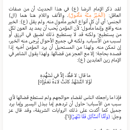
لقد ذكر الإمام الرضا (ع) في هذا الحديث أن من صفات
العاقل:
(اَلْخَيْرُ مِنْهُ مَأْمُولٌ)
. والألف واللام هنا هما (ال)
الجنس؛ أي أن كل أنواع الخير مأمول منه. ولم يقل (ع): الخير
منه واقع وإنما مأمول؛ لأن المؤمن يُحب أن يمد يد العون لكل
من يستطيع؛ ولكنه قد لا يستطيع ذلك لضيق في الرزق أو
لسبب من الأسباب. ولكنه في جميع الأحوال يُرجى منه الخير،
إن تمكن منه. ولهذا من المستحيل أن يرد المؤمن أخيه إذا
قصده بحاجة؛ إلا مع العجز عن قضائها. ولهذا يقول الشاعر في
الإمام زين العابدين (ع):
ما قال: لا قطُّ، إلاّ في تَشَهُّدِهِ
لَوْلا التّشَهّدُ كانَتْ لاءَهُ نَعَمُ
[٥]
فإذا ما راجعك الناس لقضاء حوائجهم ولم تستطع قضائها لأي
سبب من الأسباب؛ حاول أن تردهم إما ببذل اليسير وإما برد
جميل كما أكدت على ذلك الروايات الشريفة، وقد قال عز
وجل:
(وَأَمَّا ٱلسَّآئِلَ فَلَا تَنۡهَرۡ)
[٦]
.