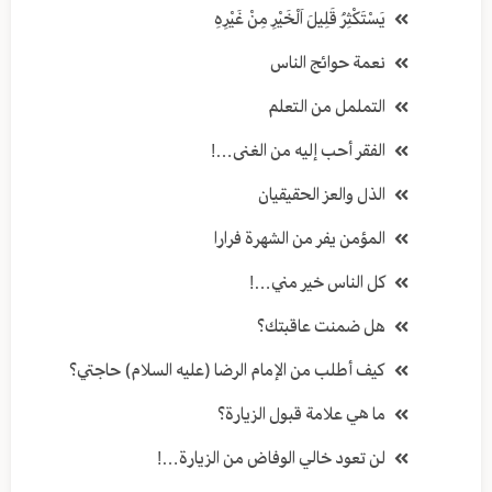
يَسْتَكْثِرُ قَلِيلَ اَلْخَيْرِ مِنْ غَيْرِهِ
نعمة حوائج الناس
التململ من التعلم
الفقر أحب إليه من الغنى…!
الذل والعز الحقيقيان
المؤمن يفر من الشهرة فرارا
كل الناس خير مني…!
هل ضمنت عاقبتك؟
كيف أطلب من الإمام الرضا (عليه السلام) حاجتي؟
ما هي علامة قبول الزيارة؟
لن تعود خالي الوفاض من الزيارة…!