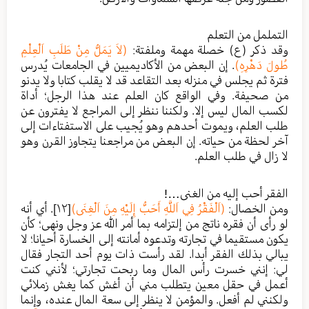
التململ من التعلم
وقد ذكر (ع) خصلة مهمة وملفتة:
(لاَ يَمَلُّ مِنْ طَلَبِ اَلْعِلْمِ
طُولَ دَهْرِهِ)
. إن البعض من الأكاديميين في الجامعات يُدرس
فترة ثم يجلس في منزله بعد التقاعد قد لا يقلب كتابا ولا يدنو
من صحيفة. وفي الواقع كان العلم عند هذا الرجل؛ أداة
لكسب المال ليس إلا. ولكننا ننظر إلى المراجع لا يفترون عن
طلب العلم، ويموت أحدهم وهو يُجيب على الاستفتاءات إلى
آخر لحظة من حياته. إن البعض من مراجعنا يتجاوز القرن وهو
لا زال في طلب العلم.
الفقر أحب إليه من الغنى…!
ومن الخصال:
(اَلْفَقْرُ فِي اَللَّهِ أَحَبُّ إِلَيْهِ مِنَ اَلْغِنَى)
[١٢]
. أي أنه
لو رأى أن فقره ناتج من إلتزامه بما أمر الله عز وجل ونهى؛ كأن
يكون مستقيما في تجارته وتدعوه أمانته إلى الخسارة أحيانا؛ لا
يبالي بذلك الفقر أبدا. لقد رأست ذات يوم أحد التجار فقال
لي: إنني خسرت رأس المال وما ربحت تجارتي؛ لأنني كنت
أعمل في حقل معين يتطلب مني أن أغش كما يغش زملائي
ولكنني لم أفعل. والمؤمن لا ينظر إلى سعة المال عنده، وإنما