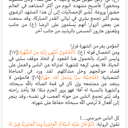
ومخفوراً؛ فأصبح مشهده اليوم من أكثر المشاهد في العالم
حضوراً وروعة. تُشير الإحصائيات إلى أن هذا المشهد الرضوي
يضم أكبر تجمع بشري في ليالي القدر المباركة. وقد سمعت
عن بعض الزوار؛ أنهم يُسلمون على الرضا (ع) من جانب
ويلعنون هارون المسمى بالرشيد من جانب آخر.
المؤمن يفر من الشهرة فرارا
ومن الخصال قوله (ع):
(اَلْخُمُولُ أَشْهَى إِلَيْهِ مِنَ اَلشُّهْرَةِ)
[١٧]
.
وليس المراد بالخمول هنا القعود أو اتخاذ موقف سلبي في
الحياة. فلا يعني كرهه للشهرة؛ اعتزاله عن الناس والعمل على
قضاء حوائجهم وحل مشاكلهم. لقد ورد في المناجاة
الشعبانية:
(فَنَاجَيْتَهُ سِرّاً وَعَمِلَ لَكَ جَهْراً)
[١٨]
؛ فالمؤمن لا
يبتعد عن مجتمعه وإن كان في قمة اتصاله بالله سبحانه.
والشهرة بالنسبة له آفة؛ فهو يزور الحرم مثلا؛ فلا يأخذ راحته
وقد يُثير تجمع الناس من حوله العجب في نفسه، وقد ينجر
إلى أفعال لا تُرضي الله سبحانه حفاظا على شهرته.
كل الناس خير مني…!
تقول الرواية:
(ثُمَّ قَالَ عَلَيْهِ اَلسَّلاَمُ اَلْعَاشِرَةُ وَمَا اَلْعَاشِرَةُ قِيلَ لَهُ