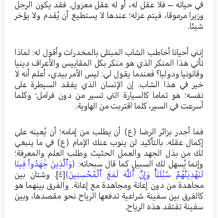
في حياته – فلا عقل له، أو له عقل معزول. فقد يكون الرجل
وزيرا مرموقا، فيتم عزله؛ عندها لا يستطيع أن يُقدم ولا يؤخر
شيئا.
إنني أحيانا أخاطب الشاب المبتلى بالمخدرات وأقول له: لماذا
تأتي هذا المنكر الذي هو منكر بكل المقاييس والأعراف دينيا
وقانونيا ودوليا؟ فعندما يقول لي: ليس الأمر بيدي، أعلم أنه لا
خير في هذا الشاب. إن الإنسان الذي يفقد السيطرة على
نفسه؛ هو تماما كالسيارة التي تسير من دون فرامل؛ وكلما
أسرعت في السير، كلما اقتربت من الهاوية.
فما أجدر بزائر الرضا (ع) أن يطلب من إمامه؛ أن يُعينه على
إكمال عقله. بالتأكيد لن ينوب عنك الإمام (ع) في ما ينبغي
لك من بذل الجهد والعمل الحثيث وطلب العلم والمعرفة؛
وإنما يُسهل لك السبيل كما قال سبحانه:
(وَٱلَّذِينَ جَٰهَدُواْ فِينَا
لَنَهۡدِيَنَّهُمۡ سُبُلَنَاۚ وَإِنَّ ٱللَّهَ لَمَعَ ٱلۡمُحۡسِنِينَ)
[٤]
. وشتان بين
مجاهدة من دون إعانة ومجاهدة مع إعانة. والفرق بينهما هو
كالفرق بين سفينة شراعية تدفعها الرياح نحو مقصدها، وبين
سفينة تفتقد هذه الرياح.