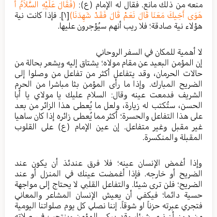
منعه من ذلك مانع. فقال له الإمام (ع):
(فَقَالَ عَلَيْهِ السَّلاَمُ أَ
هَوَى أَخِيكَ مَعَنَا قَالَ نَعَمْ قَالَ فَقَدْ شَهِدَنَا)
[١]
. فإذا كانت نية
هؤلاء نية صادقة؛ فلا ريب أنهم سيُؤجرون عليها.
لا أهمية للمكان في السفر الروحاني
إن المؤمن البعيد عن مقام مولاه؛ يشتاق إليه ويشعر بحالة من
حالات الحرمان، وقد يتفاعل أكثر من تفاعل من وصلوا إلى
الضريح المبارك. وإذا ما رأى المؤمن بثا مباشرا من الحرم
الشريف فدمعت عينه وقال: السلام عليك يا مولاي يا أبا
الحسن، ستُكتب له زيارة، ولعل ما يُعطى هذا الزائر من بعد
على هذا التفاعل والحسرة؛ أكثر مما يُعطى زائره إذا كان ساهيا
غير مقبل وغير متفاعل. إن عين الإمام (ع) على القلوب
المقبلة والمنكسرة.
وإذا أغمض الإنسان عينه؛ فلا فرق عندئذ أن يكون عند
الضريح أو خارجه. فإذا أغمضت عينك في المنزل أو عند
الضريح؛ فلن ترى شيئا. والتفاعل القلبي لا يحتاج إلى مواجهة
حسية دائما؛ فيكفي أن يعيش الإنسان المشاعر والمعاني
فتجري عبرته حزناً او شوقاً. إننا نصلي كل يوم صلواتنا اليومية
من دون أن نرى شيئا، وقد يبكي المؤمن وينتحب في صلاته