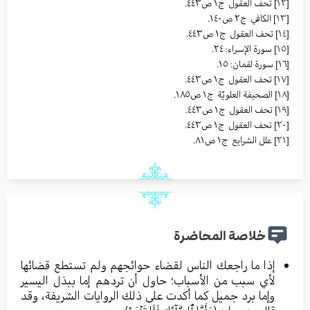
[١٢]
تحف العقول ج١ ص٤٤٣.
[١٣]
الکافي ج٢ ص١٤٠.
[١٤]
تحف العقول ج١ ص٤٤٣.
[١٥]
سورة الإسراء: ٢٤.
[١٦]
سورة لقمان: ١٥.
[١٧]
تحف العقول ج١ ص٤٤٣.
[١٨]
الصحیفة العلویّة ج١ ص١٨٥.
[١٩]
تحف العقول ج١ ص٤٤٣.
[٢٠]
تحف العقول ج١ ص٤٤٣.
[٢١]
علل الشرایع ج١ ص٨١.
خلاصة المحاضرة
إذا ما راجعك الناس لقضاء حوائجهم ولم تستطع قضائها
لأي سبب من الأسباب؛ حاول أن تردهم إما ببذل اليسير
وإما برد جميل كما أكدت على ذلك الروايات الشريفة، وقد