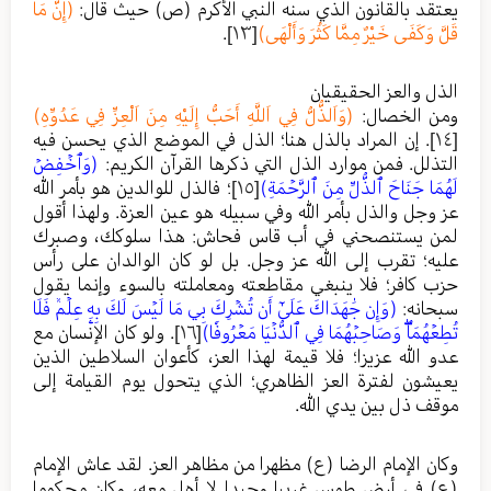
يعتقد بالقانون الذي سنه النبي الأكرم (ص) حيث قال:
(إِنَّ مَا
قَلَّ وَكَفَى خَيْرٌ مِمَّا كَثُرَ وَأَلْهَى)
[١٣]
.
الذل والعز الحقيقيان
ومن الخصال:
(وَاَلذُّلُّ فِي اَللَّهِ أَحَبُّ إِلَيْهِ مِنَ اَلْعِزِّ فِي عَدُوِّهِ)
[١٤]
. إن المراد بالذل هنا؛ الذل في الموضع الذي يحسن فيه
التذلل. فمن موارد الذل التي ذكرها القرآن الكريم:
(وَٱخۡفِضۡ
لَهُمَا جَنَاحَ ٱلذُّلِّ مِنَ ٱلرَّحۡمَةِ)
[١٥]
؛ فالذل للوالدين هو بأمر الله
عز وجل والذل بأمر الله وفي سبيله هو عين العزة. ولهذا أقول
لمن يستنصحني في أب قاس فحاش: هذا سلوكك، وصبرك
عليه؛ تقرب إلى الله عز وجل. بل لو كان الوالدان على رأس
حزب كافر؛ فلا ينبغي مقاطعته ومعاملته بالسوء وإنما يقول
سبحانه:
(وَإِن جَٰهَدَاكَ عَلَىٰٓ أَن تُشۡرِكَ بِي مَا لَيۡسَ لَكَ بِهِۦ عِلۡمٞ فَلَا
تُطِعۡهُمَاۖ وَصَاحِبۡهُمَا فِي ٱلدُّنۡيَا مَعۡرُوفٗا)
[١٦]
. ولو كان الإنسان مع
عدو الله عزيزا؛ فلا قيمة لهذا العز، كأعوان السلاطين الذين
يعيشون لفترة العز الظاهري؛ الذي يتحول يوم القيامة إلى
موقف ذل بين يدي الله.
وكان الإمام الرضا (ع) مظهرا من مظاهر العز. لقد عاش الإمام
(ع) في أرض طوس غريبا وحيدا لا أهل معه، وكان محكوما