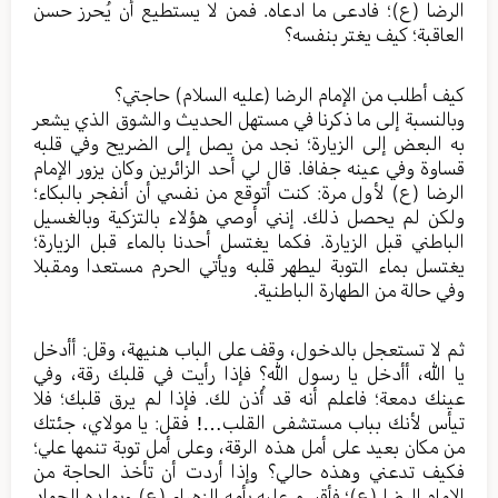
الرضا (ع)؛ فادعى ما ادعاه. فمن لا يستطيع أن يُحرز حسن
العاقبة؛ كيف يغتر بنفسه؟
كيف أطلب من الإمام الرضا (عليه السلام) حاجتي؟
وبالنسبة إلى ما ذكرنا في مستهل الحديث والشوق الذي يشعر
به البعض إلى الزيارة؛ نجد من يصل إلى الضريح وفي قلبه
قساوة وفي عينه جفافا. قال لي أحد الزائرين وكان يزور الإمام
الرضا (ع) لأول مرة: كنت أتوقع من نفسي أن أنفجر بالبكاء؛
ولكن لم يحصل ذلك. إنني أوصي هؤلاء بالتزكية وبالغسيل
الباطني قبل الزيارة. فكما يغتسل أحدنا بالماء قبل الزيارة؛
يغتسل بماء التوبة ليطهر قلبه ويأتي الحرم مستعدا ومقبلا
وفي حالة من الطهارة الباطنية.
ثم لا تستعجل بالدخول، وقف على الباب هنيهة، وقل: أأدخل
يا الله، أأدخل يا رسول الله؟ فإذا رأيت في قلبك رقة، وفي
عينك دمعة؛ فاعلم أنه قد أُذن لك. فإذا لم يرق قلبك؛ فلا
تيأس لأنك بباب مستشفى القلب…! فقل: يا مولاي، جئتك
من مكان بعيد على أمل هذه الرقة، وعلى أمل توبة تنمها علي؛
فكيف تدعني وهذه حالي؟ وإذا أردت أن تأخذ الحاجة من
الإمام الرضا (ع)؛ فأقسم عليه بأمه الزهراء (ع) وبولده الجواد