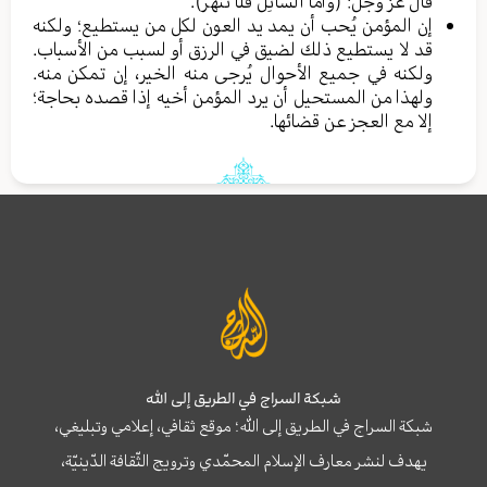
قال عز وجل: (وَأَمَّا ٱلسَّآئِلَ فَلَا تَنۡهَرۡ).
إن المؤمن يُحب أن يمد يد العون لكل من يستطيع؛ ولكنه
قد لا يستطيع ذلك لضيق في الرزق أو لسبب من الأسباب.
ولكنه في جميع الأحوال يُرجى منه الخير، إن تمكن منه.
ولهذا من المستحيل أن يرد المؤمن أخيه إذا قصده بحاجة؛
إلا مع العجز عن قضائها.
شبكة السراج في الطريق إلى الله
شبكة السراج في الطريق إلى الله؛ موقع ثقافي، إعلامي وتبليغي،
يهدف لنشر معارف الإسلام المحمّدي وترويج الثّقافة الدّينيّة،