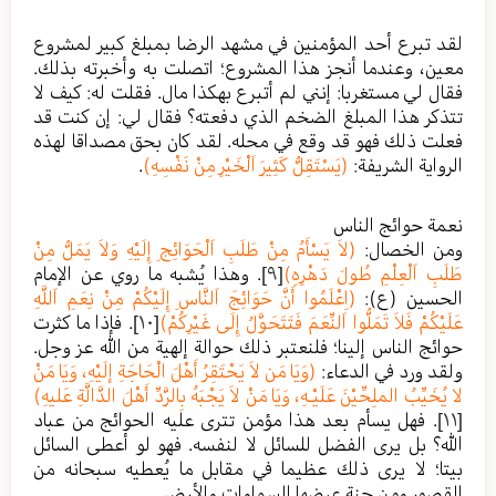
لقد تبرع أحد المؤمنين في مشهد الرضا بمبلغ كبير لمشروع
معين، وعندما أنجز هذا المشروع؛ اتصلت به وأخبرته بذلك.
فقال لي مستغربا: إنني لم أتبرع بهكذا مال. فقلت له: كيف لا
تتذكر هذا المبلغ الضخم الذي دفعته؟ فقال لي: إن كنت قد
فعلت ذلك فهو قد وقع في محله. لقد كان بحق مصداقا لهذه
الرواية الشريفة:
(يَسْتَقِلُّ كَثِيرَ اَلْخَيْرِ مِنْ نَفْسِهِ)
.
نعمة حوائج الناس
ومن الخصال:
(لاَ يَسْأَمُ مِنْ طَلَبِ اَلْحَوَائِجِ إِلَيْهِ وَلاَ يَمَلُّ مِنْ
طَلَبِ اَلْعِلْمِ طُولَ دَهْرِهِ)
[٩]
. وهذا يُشبه ما روي عن الإمام
الحسين (ع):
(اِعْلَمُوا أَنَّ حَوَائِجَ اَلنَّاسِ إِلَيْكُمْ مِنْ نِعَمِ اَللَّهِ
عَلَيْكُمْ فَلاَ تَمَلُّوا اَلنِّعَمَ فَتَتَحَوَّلُ إِلَى غَيْرِكُمْ)
[١٠]
. فإذا ما كثرت
حوائج الناس إلينا؛ فلنعتبر ذلك حوالة إلهية من الله عز وجل.
ولقد ورد في الدعاء:
(وَيَا مَن لاَ يَحْتَقِرُ أَهْلَ الْحَاجَةِ إلَيْهِ، وَيَا مَنْ
لا يُخَيِّبُ الملِحِّيْنَ عَلَيْـهِ، وَيَا مَنْ لاَ يَجْبَهُ بِالرَّدِّ أَهْلَ الدَّالَّةِ عَليهِ)
[١١]
. فهل يسأم بعد هذا مؤمن تترى عليه الحوائج من عباد
الله؟ بل يرى الفضل للسائل لا لنفسه. فهو لو أعطى السائل
بيتا؛ لا يرى ذلك عظيما في مقابل ما يُعطيه سبحانه من
القصور ومن جنة عرضها السماوات والأرض.