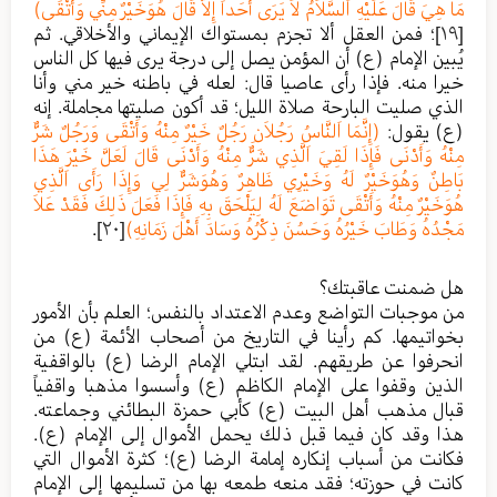
مَا هِيَ قَالَ عَلَيْهِ اَلسَّلاَمُ لاَ يَرَى أَحَداً إِلاَّ قَالَ هُوَخَيْرٌ مِنِّي وَأَتْقَى)
[١٩]
؛ فمن العقل ألا تجزم بمستواك الإيماني والأخلاقي. ثم
يُبين الإمام (ع) أن المؤمن يصل إلى درجة يرى فيها كل الناس
خيرا منه. فإذا رأى عاصيا قال: لعله في باطنه خير مني وأنا
الذي صليت البارحة صلاة الليل؛ قد أكون صليتها مجاملة. إنه
(ع) يقول:
(إِنَّمَا اَلنَّاسُ رَجُلاَنِ رَجُلٌ خَيْرٌ مِنْهُ وَأَتْقَى وَرَجُلٌ شَرٌّ
مِنْهُ وَأَدْنَى فَإِذَا لَقِيَ اَلَّذِي شَرٌّ مِنْهُ وَأَدْنَى قَالَ لَعَلَّ خَيْرَ هَذَا
بَاطِنٌ وَهُوَخَيْرٌ لَهُ وَخَيْرِي ظَاهِرٌ وَهُوَشَرٌّ لِي وَإِذَا رَأَى اَلَّذِي
هُوَخَيْرٌ مِنْهُ وَأَتْقَى تَوَاضَعَ لَهُ لِيَلْحَقَ بِهِ فَإِذَا فَعَلَ ذَلِكَ فَقَدْ عَلاَ
مَجْدُهُ وَطَابَ خَيْرُهُ وَحَسُنَ ذِكْرُهُ وَسَادَ أَهْلَ زَمَانِهِ)
[٢٠]
.
هل ضمنت عاقبتك؟
من موجبات التواضع وعدم الاعتداد بالنفس؛ العلم بأن الأمور
بخواتيمها. كم رأينا في التاريخ من أصحاب الأئمة (ع) من
انحرفوا عن طريقهم. لقد ابتلي الإمام الرضا (ع) بالواقفية
الذين وقفوا على الإمام الكاظم (ع) وأسسوا مذهبا واقفياً
قبال مذهب أهل البيت (ع) كأبي حمزة البطائني وجماعته.
هذا وقد كان فيما قبل ذلك يحمل الأموال إلى الإمام (ع).
فكانت من أسباب إنكاره إمامة الرضا (ع)؛ كثرة الأموال التي
كانت في حوزته؛ فقد منعه طمعه بها من تسليمها إلى الإمام