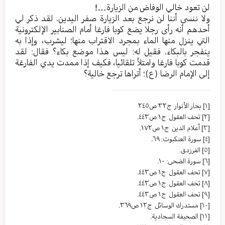
لن تعود خالي الوفاض من الزيارة…!
ولا ننسى أننا لن نرجع بعد الزيارة صفر اليدين. لقد ذكر لي
أحدهم أنه رأى رجلا يضع كوبا فارغا أمام الصنابير الإلكترونية
التي ينزل منها الماء بمجرد الاقتراب منها؛ ليشرب، وإذا به
ينفجر بالبكاء. فقيل له: ليس هذا موضع بكاء؟ فقال: لقد
قدمت كوبا فارغا وامتلأ تلقائيا، فكيف إذا ممدت يدي الفارغة
إلى الإمام الرضا (ع)؛ أتراها ترجع خالية؟
[١]
بحار الأنوار ج٣٢ ص٢٤٥
[٢]
تحف العقول ج١ ص٤٤٣.
[٣]
أعلام الدین ج١ ص١٧٢.
[٤]
سورة العنكبوت: ٦٩.
[٥]
الفرزدق.
[٦]
سورة الضحى: ١٠.
[٧]
تحف العقول ج١ ص٤٤٣.
[٨]
تحف العقول ج١ ص٤٤٣.
[٩]
تحف العقول ج١ ص٤٤٣.
[١٠]
مستدرك الوسائل ج١٢ ص٣٦٩.
[١١]
الصحيفة السجادية.