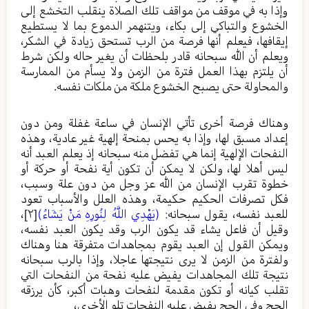
وإذا به في موقف من مواقف تلك الصلاة ينقلب التخشع إلى
الخشوع والتباكي إلى بكاء، ويتنهمر الدموع بما لا يستطيع
إيقافها، فيعلم أنها فرصة من الرب تستحق زيادة في الشكر،
ويعلم أن الله سبحانه قادر بلحظات أن يغير حاله ولكن شرط
أن يلتزم بهذا العمل فترة من الزمن ولا يسأم من الممارسة
والمحاولة حتى يصبح الخشوع ملكة من ملكات نفسه.
وهناك فرصة أخرى تأتي الإنسان في ساعة غفلة ومن دون
إعداد مسبق لها، وإذا به يحس بمنحة إلهية غير عادية، وهذه
النفحات الإلهية إنما هي تفضل منه سبحانه إذ يعلم العبد أنه
ليس أهلا لها، ولكن لا يمكن أن تكون أية نفحة أو حركة أو
خطوة تقرب الإنسان من الله عز وجل من دون علة وسبب،
فكل تصرفات الحكيم حكيمة، وهذه العلل والأسباب تعود
للعبد نفسه، يقول سبحانه:
(يَهْدِي اللَّهُ لِنُورِهِ مَنْ يَشَاءُ)
[٢]
،
وقيل أن فاعل يشاء قد يكون الرب وقد يكون العبد نفسه،
ويمكن القول إن العبد يقوم بمجاهدات متفرقة هنا وهناك
ولفترة من الزمن لا يرى نتيجتها عاجلا، وإذا بالرب سبحانه
نتيجة تلك المجاهدات يفيض عليه نفحة من النفحات التي
تقلب كيانه أو تكون مقدمة لنفحات وهبات أكبر، كأن يرزقه
الحج وفي الحج يفيض عليه النفحات تلو الأخرى،