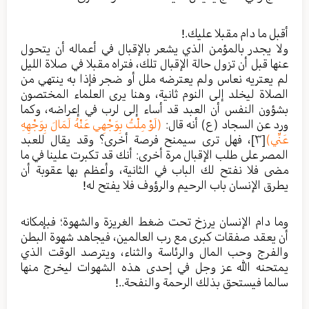
أقبل ما دام مقبلا عليك.!
ولا يجدر بالمؤمن الذي يشعر بالإقبال في أعماله أن يتحول
عنها قبل أن تزول حالة الإقبال تلك، فتراه مقبلا في صلاة الليل
لم يعتريه نعاس ولم يعترضه ملل أو ضجر فإذا به ينتهي من
الصلاة ليخلد إلى النوم ثانية، وهنا يرى العلماء المختصون
بشؤون النفس أن العبد قد أساء إلى لرب في إعراضه، وكما
ورد عن السجاد (ع) أنه قال:
(لَوْ مِلْتُ بِوَجْهِي عَنْهُ لَمَالَ بِوَجْهِهِ
عَنِّي)
[٣]
، فهل ترى سيمنح فرصة أخرى؟ وقد يقال للعبد
المصر على طلب الإقبال مرة أخرى: أنك قد تكبرت علينا في ما
مضى فلا نفتح لك الباب في الثانية، وأعظم بها عقوبة أن
يطرق الإنسان باب الرحيم والرؤوف فلا يفتح له!
وما دام الإنسان يرزخ تحت ضغط الغريزة والشهوة؛ فبإمكانه
أن يعقد صفقات كبرى مع رب العالمين، فيجاهد شهوة البطن
والفرج وحب المال والرئاسة والثناء، ويترصد الوقت الذي
يمتحنه الله عز وجل في إحدى هذه الشهوات ليخرج منها
سالما فيستحق بذلك الرحمة والنفحة..!