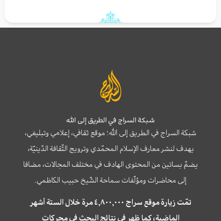
شبكة السراج في الطريق إلى الله
شبكة السراج في الطريق إلى الله؛ موقع ثقافي، إعلامي وتبليغي،
يهدف لنشر معارف الإسلام المحمّدي وترويج الثّقافة الدّينيّة،
يضمّ بساتين من المحتوى الهادف في مختلف المجالات، مضافا
إلى محاضرات ومؤلّفات سماحة الشّيخ حبيب الكاظمي.
تمّت زيارة موقع سراج ٤,٨٠٠,٠٠٠ مرة خلال الستة أشهر
الماضية، كما ظهر في نتائج البحث في محركات