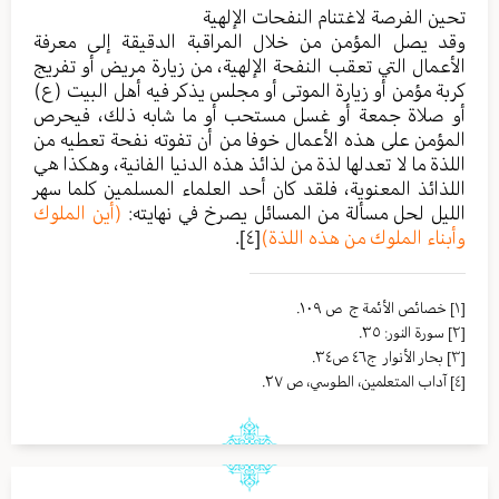
تحين الفرصة لاغتنام النفحات الإلهية
وقد يصل المؤمن من خلال المراقبة الدقيقة إلى معرفة
الأعمال التي تعقب النفحة الإلهية، من زيارة مريض أو تفريج
كربة مؤمن أو زيارة الموتى أو مجلس يذكر فيه أهل البيت (ع)
أو صلاة جمعة أو غسل مستحب أو ما شابه ذلك، فيحرص
المؤمن على هذه الأعمال خوفا من أن تفوته نفحة تعطيه من
اللذة ما لا تعدلها لذة من لذائذ هذه الدنيا الفانية، وهكذا هي
اللذائذ المعنوية، فلقد كان أحد العلماء المسلمين كلما سهر
الليل لحل مسألة من المسائل يصرخ في نهايته:
(أين الملوك
وأبناء الملوك من هذه اللذة)
[٤]
.
[١]
خصائص الأئمة ج ص ١٠٩.
[٢]
سورة النور: ٣٥.
[٣]
بحار الأنوار ج٤٦ ص٣٤.
[٤]
آداب المتعلمين، الطوسي، ص ٢٧.