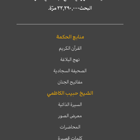
البحث٢٢,٢٩٠,٠٠٠ مرّة.
منابع الحكمة
القرآن الكريم
نهج البلاغة
الصحيفة السجادية
مفاتيح الجنان
الشيخ حبيب الكاظمي
السيرة الذاتية
معرض الصور
المحاضرات
كلمات قصيرة