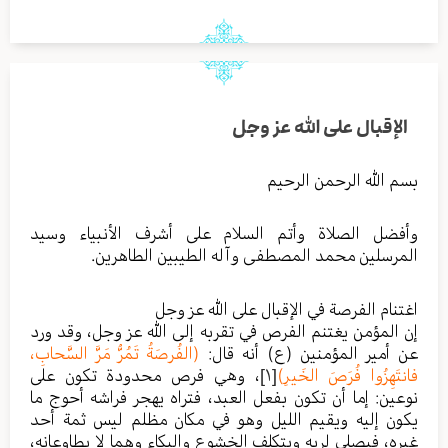
الإقبال على الله عز وجل
بسم الله الرحمن الرحيم
وأفضل الصلاة وأتم السلام على أشرف الأنبياء وسيد
المرسلين محمد المصطفى وآله الطيبين الطاهرين.
اغتنام الفرصة في الإقبال على الله عز وجل
إن المؤمن يغتنم الفرص في تقربه إلى الله عز وجل، وقد ورد
عن أمير المؤمنين (ع) أنه قال:
(الفُرصَةُ تَمُرُّ مَرَّ السَّحابِ،
فانتَهِزُوا فُرَصَ الخَيرِ)
[١]
، وهي فرص محدودة تكون على
نوعين: إما أن تكون بفعل العبد، فتراه يهجر فراشه أحوج ما
يكون إليه ويقيم الليل وهو في مكان مظلم ليس ثمة أحد
غيره، فيصلي لربه ويتكلف الخشوع والبكاء وهما لا يطاوعانه،